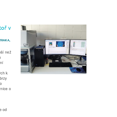
toř v
TRAKA,
nší než
ů
ní
ých k
brzy
ho
nice o
e od