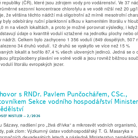
 republiky (ČR), které jsou zdrojem vody pro vodárenství. Ve 37 ná
průměrné sezonní koncentrace chlorofylu a ve vodě nižší než 20 µg/l
uje, že většina těchto nádrží má oligotrofní až mírně mesotrofní char
y byly odebírány ruční planktonní síťkou v kamenitém litorálu v hlou
,0 m na všech lokalitách, a proto je možné porovnat výsledky, i když
dstavují údaje o kvantitě vodulí vztažené na jednotku plochy nebo 
v nádrži. Celkem bylo zachyceno 1 356 vodulí (849 dospělých, 507 
nalezeno 34 druhů vodulí. 12 druhů se vyskytlo ve více než 15 %
vaných lokalit a tvořilo 87,4 % všech ulovených jedinců. Jedná se o 
 jsou přizpůsobeny plavání ve volné vodě a jsou rovněž běžnou souč
vodulí litorálu evropských jezer.
hovor s RNDr. Pavlem Punčochářem, CSc.,
covníkem Sekce vodního hospodářství Ministe
ědělství
OSEF NISTLER
–
2/2026
 u Sázavy, nadšení pro „živá dřívka“ a mikrosvět vodních organismů,
ědy, pak zlom: Výzkumný ústav vodohospodářský T. G. Masaryka v
formačních devadesátých letech a následně Ministerstvo zemědělstv