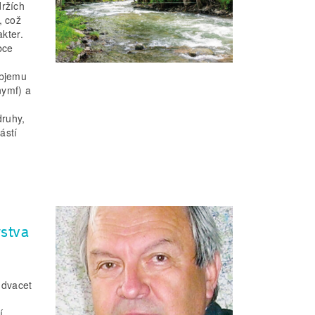
držích
, což
akter.
bce
objemu
nymf) a
druhy,
ástí
rstva
 dvacet
í.