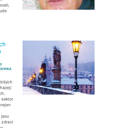
ovali,
bude
ch
h
IE
HEDVIKA
tických
házejí
ch,
 sektor
 nejen
 jsou
 zdraví
my