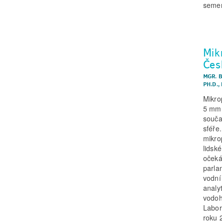
semen
Mik
Čes
MGR. 
PH.D.
,
Mikro
5 mm,
souča
sféře
mikro
lidsk
očeká
parla
vodní 
analy
vodoh
Labor
roku 