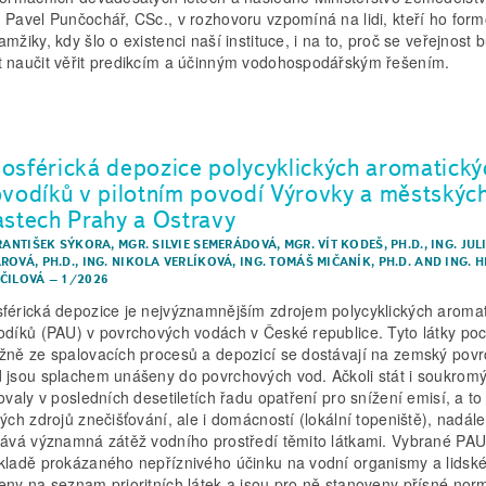
 Pavel Punčochář, CSc., v rozhovoru vzpomíná na lidi, kteří ho form
mžiky, kdy šlo o existenci naší instituce, i na to, proč se veřejnost 
 naučit věřit predikcím a účinným vodohospodářským řešením.
osférická depozice polycyklických aromatický
ovodíků v pilotním povodí Výrovky a městskýc
astech Prahy a Ostravy
FRANTIŠEK SÝKORA
,
MGR. SILVIE SEMERÁDOVÁ
,
MGR. VÍT KODEŠ, PH.D.
,
ING. JUL
ROVÁ, PH.D.
,
ING. NIKOLA VERLÍKOVÁ
,
ING. TOMÁŠ MIČANÍK, PH.D.
AND
ING. 
ČILOVÁ
–
1/2026
férická depozice je nejvýznamnějším zdrojem polycyklických aroma
odíků (PAU) v povrchových vodách v České republice. Tyto látky poc
žně ze spalovacích procesů a depozicí se dostávají na zemský povr
 jsou splachem unášeny do povrchových vod. Ačkoli stát i soukromý
zovaly v posledních desetiletích řadu opatření pro snížení emisí, a to
kých zdrojů znečišťování, ale i domácností (lokální topeniště), nadále
vává významná zátěž vodního prostředí těmito látkami. Vybrané PAU
kladě prokázaného nepříznivého účinku na vodní organismy a lidské
eny na seznam prioritních látek a jsou pro ně stanoveny přísné nor