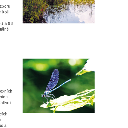
ozboru
ikoli
.) a 93
iálně
lexních
ních
ativní
ících
io
us a