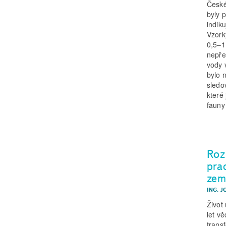
České
byly 
indik
Vzork
0,5–1
nepře
vody 
bylo 
sledo
které
fauny 
Roz
pra
zem
ING. J
Život
let v
trans