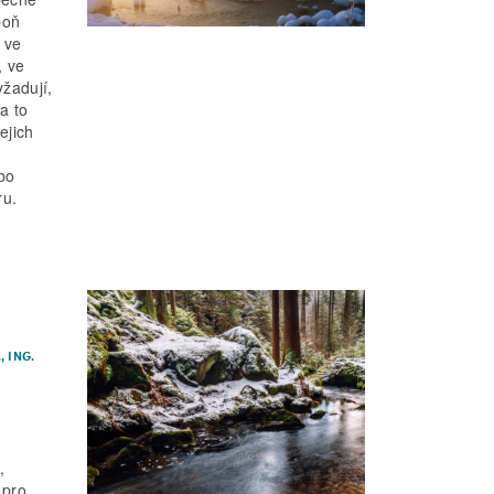
poň
 ve
, ve
žadují,
a to
ejich
bo
ru.
.
,
ING.
,
 pro