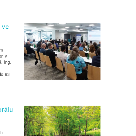
í ve
ím
on v
, Ing.
lo 63
orálu
ch