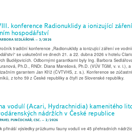
II. konference Radionuklidy a ionizující zářen
ním hospodářství
BARBORA SEDLÁŘOVÁ
–
3/2026
 ročník tradiční konference „Radionuklidy a ionizující záření ve vodn
dářství“ se uskutečnil ve dnech 21. a 22. dubna 2026 v hotelu Clari
ch Budějovicích. Odbornými garantkami byly Ing. Barbora Sedlářová
uranová, Ph.D., RNDr. Diana Marešová, Ph.D. (VÚV TGM, v. v. i.), a
izačním garantem Jan Kříž (ČVTVHS, z. s.). Konference se zúčastni
níků, z toho 59 z České republiky a čtyři ze Slovenské republiky.
na vodulí (Acari, Hydrachnidia) kamenitého lit
vodárenských nádržích v České republice
 PAVEL PUNČOCHÁŘ, CSC.
–
2/2026
k přináší výsledky průzkumu fauny vodulí ve 45 přehradních nádrží