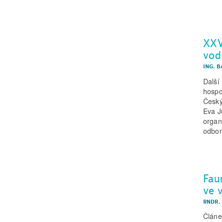
XXVI
vod
ING. 
Další
hospo
Český
Eva J
organ
odbor
Fau
ve 
RNDR.
Článe