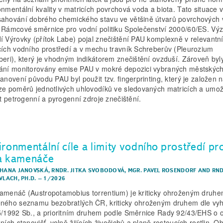
onmentální kvality v matricích povrchová voda a biota. Tato situace 
ahování dobrého chemického stavu ve většině útvarů povrchových 
 Rámcové směrnice pro vodní politiku Společenství 2000/60/ES. Vý
í Výrovky (přítok Labe) pojal znečištění PAU komplexně v relevantn
cích vodního prostředí a v mechu travník Schreberův (Pleurozium
beri), který je vhodným indikátorem znečištění ovzduší. Zároveň byl
ání monitorovány emise PAU v mokré depozici vybraných městských l
tanovení původu PAU byl použit tzv. fingerprinting, který je založen 
ze poměrů jednotlivých uhlovodíků ve sledovaných matricích a umo
šit petrogenní a pyrogenní zdroje znečištění.
ironmentální cíle a limity vodního prostředí pr
a kamenáče
 HANA JANOVSKÁ
,
RNDR. JITKA SVOBODOVÁ
,
MGR. PAVEL ROSENDORF
AND
RND
VLACH, PH.D.
–
1/2026
amenáč (Austropotamobius torrentium) je kriticky ohroženým druh
ného seznamu bezobratlých ČR, kriticky ohroženým druhem dle vyh
5/1992 Sb., a prioritním druhem podle Směrnice Rady 92/43/EHS o 
ních stanovišť, volně žijících živočichů a planě rostoucích rostlin. 