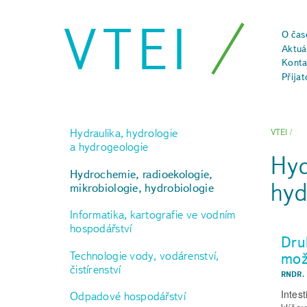
VTEI
O čas
Aktuál
Konta
Přijat
Hydraulika, hydrologie
VTEI
/
a hydrogeologie
Hyd
Hydrochemie, radioekologie,
hyd
mikrobiologie, hydrobiologie
Informatika, kartografie ve vodním
hospodářství
Dru
mož
Technologie vody, vodárenství,
čistírenství
RNDR.
Intes
Odpadové hospodářství