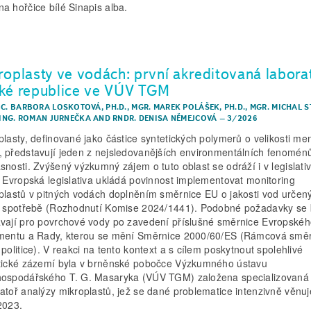
a hořčice bílé Sinapis alba.
roplasty ve vodách: první akreditovaná labora
ké republice ve VÚV TGM
BC. BARBORA LOSKOTOVÁ, PH.D.
,
MGR. MAREK POLÁŠEK, PH.D.
,
MGR. MICHAL S
ING. ROMAN JURNEČKA
AND
RNDR. DENISA NĚMEJCOVÁ
–
3/2026
plasty, definované jako částice syntetických polymerů o velikosti me
 představují jeden z nejsledovanějších environmentálních fenomén
snosti. Zvýšený výzkumný zájem o tuto oblast se odráží i v legislativ
. Evropská legislativa ukládá povinnost implementovat monitoring
plastů v pitných vodách doplněním směrnice EU o jakosti vod určen
é spotřebě (Rozhodnutí Komise 2024/1441). Podobné požadavky se 
vají pro povrchové vody po zavedení příslušné směrnice Evropské
mentu a Rady, kterou se mění Směrnice 2000/60/ES (Rámcová směr
politice). V reakci na tento kontext a s cílem poskytnout spolehlivé
tické zázemí byla v brněnské pobočce Výzkumného ústavu
ospodářského T. G. Masaryka (VÚV TGM) založena specializovaná
atoř analýzy mikroplastů, jež se dané problematice intenzivně věnuj
2023.