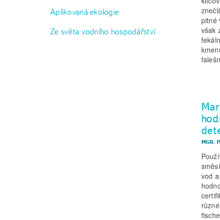
klíčo
zneči
Aplikovaná ekologie
pitné
však 
Ze světa vodního hospodářství
fekál
kmenů
faleš
Mark
hod
det
MGR. 
Použí
směsí
vod a
hodno
certi
různé
fisch