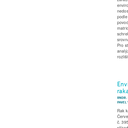
envir
nedos
podle
povod
matri
schre
srovn
Pro s
analý
rozli
Env
rak
RNDR.
PAVEL 
Rak k
Červe
č. 39
přírod