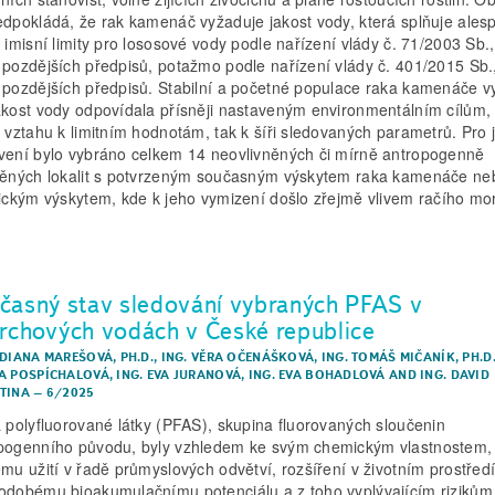
edpokládá, že rak kamenáč vyžaduje jakost vody, která splňuje ales
é imisní limity pro lososové vody podle nařízení vlády č. 71/2003 Sb.,
 pozdějších předpisů, potažmo podle nařízení vlády č. 401/2015 Sb.
 pozdějších předpisů. Stabilní a početné populace raka kamenáče vy
akost vody odpovídala přísněji nastaveným environmentálním cílům, 
e vztahu k limitním hodnotám, tak k šíři sledovaných parametrů. Pro j
vení bylo vybráno celkem 14 neovlivněných či mírně antropogenně
něných lokalit s potvrzeným současným výskytem raka kamenáče ne
rickým výskytem, kde k jeho vymizení došlo zřejmě vlivem račího mo
časný stav sledování vybraných PFAS v
rchových vodách v České republice
 DIANA MAREŠOVÁ, PH.D.
,
ING. VĚRA OČENÁŠKOVÁ
,
ING. TOMÁŠ MIČANÍK, PH.D
A POSPÍCHALOVÁ
,
ING. EVA JURANOVÁ
,
ING. EVA BOHADLOVÁ
AND
ING. DAVID
TINA
–
6/2025
a polyfluorované látky (PFAS), skupina fluorovaných sloučenin
pogenního původu, byly vzhledem ke svým chemickým vlastnostem,
ému užití v řadě průmyslových odvětví, rozšíření v životním prostředí
odobému bio­akumulačnímu potenciálu a z toho vyplývajícím rizikům