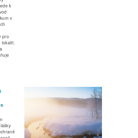
vede k
vod
zkum v
ích
y pro
okalit.
na
žňuje
o
R.
em
lášky
ochraně
Obecně