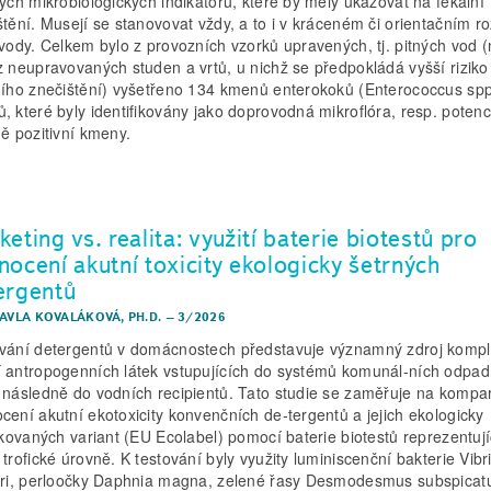
vých mikrobiologických indikátorů, které by měly ukazovat na fekální
štění. Musejí se stanovovat vždy, a to i v kráceném či orientačním r
 vody. Celkem bylo z provozních vzorků upravených, tj. pitných vod (n
z neupravovaných studen a vrtů, u nichž se předpokládá vyšší riziko
ního znečištění) vyšetřeno 134 kmenů enterokoků (Enterococcus spp
, které byly identifikovány jako doprovodná mikroflóra, resp. potenc
ně pozitivní kmeny.
eting vs. realita: využití baterie biotestů pro
nocení akutní toxicity ekologicky šetrných
ergentů
PAVLA KOVALÁKOVÁ, PH.D.
–
3/2026
vání detergentů v domácnostech představuje významný zdroj komp
 antropogenních látek vstupujících do systémů komunál-ních odpad
 následně do vodních recipientů. Tato studie se zaměřuje na kompar
cení akutní ekotoxicity konvenčních de-tergentů a jejich ekologicky
fikovaných variant (EU Ecolabel) pomocí baterie biotestů reprezentuj
 trofické úrovně. K testování byly využity luminiscenční bakterie Vibr
eri, perloočky Daphnia magna, zelené řasy Desmodesmus subspicat