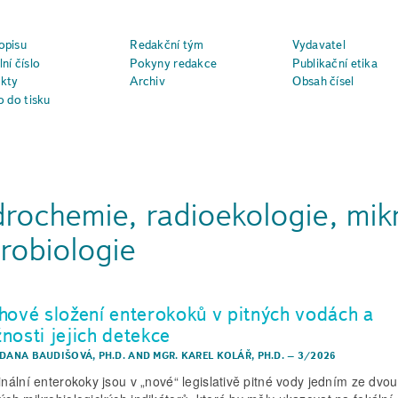
opisu
Redakční tým
Vydavatel
ní číslo
Pokyny redakce
Publikační etika
kty
Archiv
Obsah čísel
o do tisku
rochemie, radioekologie, mikr
robiologie
hové složení enterokoků v pitných vodách a
nosti jejich detekce
 DANA BAUDIŠOVÁ, PH.D.
AND
MGR. KAREL KOLÁŘ, PH.D.
–
3/2026
tinální enterokoky jsou v „nové“ legislativě pitné vody jedním ze dvou