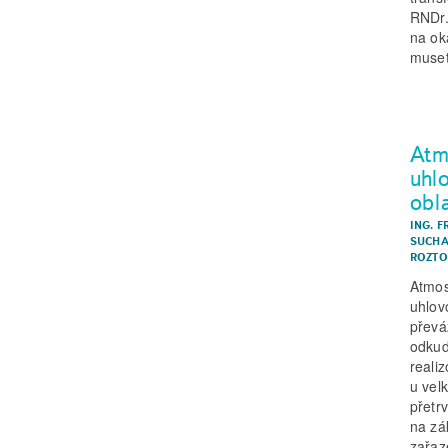
RNDr.
na oka
muset
Atm
uhl
obl
ING. 
SUCHA
ROZTO
Atmos
uhlov
převá
odkud
reali
u vel
přetr
na zá
zařaz