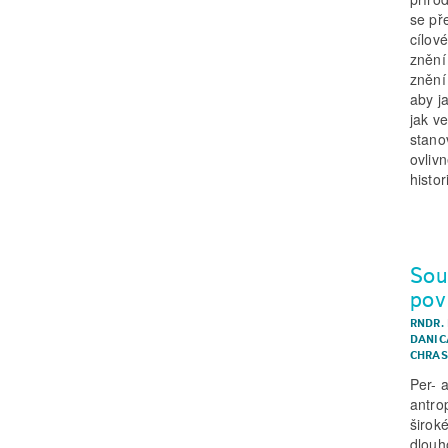
se př
cílov
znění
znění
aby j
jak v
stano
ovliv
histo
Sou
pov
RNDR.
DANIC
CHRAS
Per- 
antro
širok
dlouh