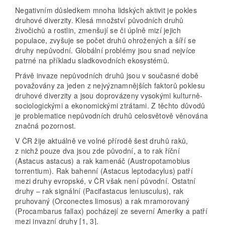
Negativním důsledkem mnoha lidských aktivit je pokles
druhové diverzity. Klesá množství původních druhů
živočichů a rostlin, zmenšují se či úplně mizí jejich
populace, zvyšuje se počet druhů ohrožených a šíří se
druhy nepůvodní. Globální problémy jsou snad nejvíce
patrné na příkladu sladkovodních ekosystémů.
Právě invaze nepůvodních druhů jsou v současné době
považovány za jeden z nejvýznamnějších faktorů poklesu
druhové diverzity a jsou doprovázeny vysokými kulturně-
sociologickými a ekonomickými ztrátami. Z těchto důvodů
je problematice nepůvodních druhů celosvětově věnována
značná pozornost.
V ČR žije aktuálně ve volné přírodě šest druhů raků,
z nichž pouze dva jsou zde původní, a to rak říční
(Astacus astacus) a rak kamenáč (Austropotamobius
torrentium). Rak bahenní (Astacus leptodacylus) patří
mezi druhy evropské, v ČR však není původní. Ostatní
druhy – rak signální (Pacifastacus leniusculus), rak
pruhovaný (Orconectes limosus) a rak mramorovaný
(Procambarus fallax) pocházejí ze severní Ameriky a patří
mezi invazní druhy [1, 3].