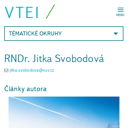
VTEI
MENU
TÉMATICKÉ OKRUHY
RNDr. Jitka Svobodová
jitka.svobodova@vuv.cz
Články autora