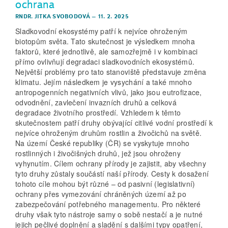
ochrana
RNDR. JITKA SVOBODOVÁ
–
11. 2. 2025
Sladkovodní ekosystémy patří k nejvíce ohroženým
biotopům světa. Tato skutečnost je výsledkem mnoha
faktorů, které jednotlivě, ale samozřejmě i v kombinaci
přímo ovlivňují degradaci sladkovodních ekosystémů.
Největší problémy pro tato stanoviště představuje změna
klimatu. Jejím následkem je vysychání a také mnoho
antropogenních negativních vlivů, jako jsou eutrofizace,
odvodnění, zavlečení invazních druhů a celková
degradace životního prostředí. Vzhledem k těmto
skutečnostem patří druhy obývající citlivé vodní prostředí k
nejvíce ohroženým druhům rostlin a živočichů na světě.
Na území České republiky (ČR) se vyskytuje mnoho
rostlinných i živočišných druhů, jež jsou ohroženy
vyhynutím. Cílem ochrany přírody je zajistit, aby všechny
tyto druhy zůstaly součástí naší přírody. Cesty k dosažení
tohoto cíle mohou být různé – od pasivní (legislativní)
ochrany přes vymezování chráněných území až po
zabezpečování potřebného managementu. Pro některé
druhy však tyto nástroje samy o sobě nestačí a je nutné
jejich pečlivé doplnění a sladění s dalšími typy opatření,