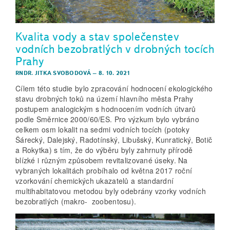
Kvalita vody a stav společenstev
vodních bezobratlých v drobných tocích
Prahy
RNDR. JITKA SVOBODOVÁ
–
8. 10. 2021
Cílem této studie bylo zpracování hodnocení ekologického
stavu drobných toků na území hlavního města Prahy
postupem analogickým s hodnocením vodních útvarů
podle Směrnice 2000/60/ES. Pro výzkum bylo vybráno
celkem osm lokalit na sedmi vodních tocích (potoky
Šárecký, Dalejský, Radotínský, Libušský, Kunratický, Botič
a Rokytka) s tím, že do výběru byly zahrnuty přírodě
blízké i různým způsobem revitalizované úseky. Na
vybraných lokalitách probíhalo od května 2017 roční
vzorkování chemických ukazatelů a standardní
multihabitatovou metodou byly odebrány vzorky vodních
bezobratlých (makro- zoobentosu).