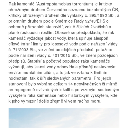
Rak kamenáč (Austropotamobius torrentium) je kriticky
ohroženým druhem Červeného seznamu bezobratlých ČR,
kriticky ohroženým druhem dle vyhlášky č. 395/1992 Sb., a
prioritním druhem podle Směrnice Rady 92/43/EHS o
ochraně přírodních stanovišť, volně žijících živočichů a
planě rostoucích rostlin. Obecně se předpokládá, že rak
kamenáč vyžaduje jakost vody, která splňuje alespoň
cílové imisní limity pro lososové vody podle nařízení vlády
č. 71/2003 Sb., ve znění pozdějších předpisů, potažmo
podle nařízení vlády č. 401/2015 Sb., ve znění pozdějších
předpisů. Stabilní a početné populace raka kamenáče
vyžadují, aby jakost vody odpovídala přísněji nastaveným
environmentálním cílům, a to jak ve vztahu k limitním
hodnotám, tak k šíři sledovaných parametrů. Pro jejich
stanovení bylo vybráno celkem 14 neovlivněných či mírně
antropogenně ovlivněných lokalit s potvrzeným současným
výskytem raka kamenáče nebo historickým výskytem, kde
k jeho vymizení došlo zřejmě vlivem račího moru.