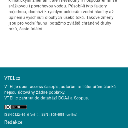
klimatickými změnami, ale i nevhodným hospodařením se
srážkovou i povrchovou vodou. Působí­­­‑li tyto faktory
najednou, dochází k rychlým poklesům vodní hladiny až
úplnému vyschnutí dlouhých úseků toků. Takové změny
jsou pro vodní faunu, potažmo zvláště chráněné druhy
raků, často fatální.
VTEI.cz
VTEI je open access časopis, autorům ani čtenářům článků
nejsou účtovány žádné poplatky.
VTEI je zahrnut do databází
DOAJ
a
Scopus
.
ISSN 0322–8916 (print), ISSN 1805-6555 (on-line)
Redakce