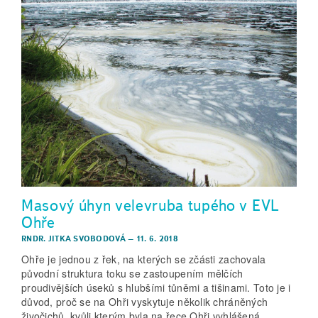
Masový úhyn velevruba tupého v EVL
Ohře
RNDR. JITKA SVOBODOVÁ
–
11. 6. 2018
Ohře je jednou z řek, na kterých se zčásti zachovala
původní struktura toku se zastoupením mělčích
proudivějších úseků s hlubšími tůněmi a tišinami. Toto je i
důvod, proč se na Ohři vyskytuje několik chráněných
živočichů, kvůli kterým byla na řece Ohři vyhlášená