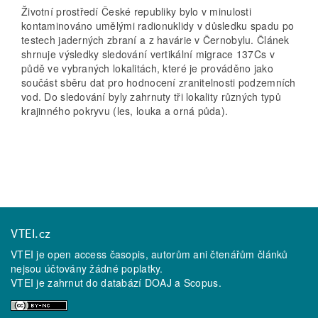
Životní prostředí České republiky bylo v minulosti
kontaminováno umělými radionuklidy v důsledku spadu po
testech jaderných zbraní a z havárie v Černobylu. Článek
shrnuje výsledky sledování vertikální migrace 137Cs v
půdě ve vybraných lokalitách, které je prováděno jako
součást sběru dat pro hodnocení zranitelnosti podzemních
vod. Do sledování byly zahrnuty tři lokality různých typů
krajinného pokryvu (les, louka a orná půda).
VTEI.cz
VTEI je open access časopis, autorům ani čtenářům článků
nejsou účtovány žádné poplatky.
VTEI je zahrnut do databází
DOAJ
a
Scopus
.