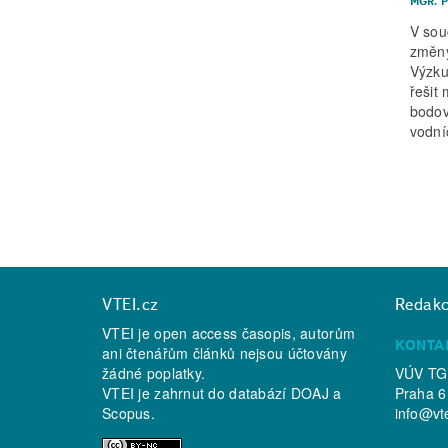
MGR. 
V sou
změny
Výzku
řešit
bodov
vodní
VTEI.cz
Redak
VTEI je open access časopis, autorům
KONTA
ani čtenářům článků nejsou účtovány
žádné poplatky.
VÚV TGM
VTEI je zahrnut do databází
DOAJ
a
Praha 6
Scopus
.
info@vt