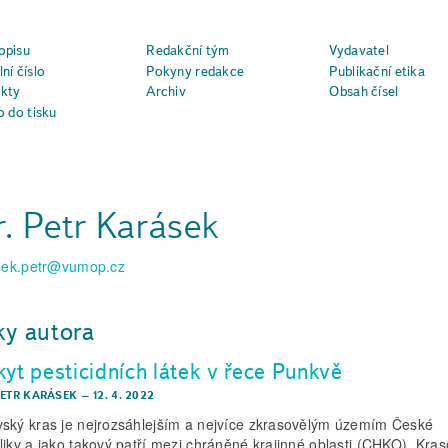
opisu
Redakční tým
Vydavatel
ní číslo
Pokyny redakce
Publikační etika
kty
Archiv
Obsah čísel
o do tisku
. Petr Karásek
sek.petr@vumop.cz
ky autora
kyt pesticidních látek v řece Punkvě
PETR KARÁSEK
–
12. 4. 2022
ský kras je nejrozsáhlejším a nejvíce zkrasovělým územím České
liky a jako takový patří mezi chráněné krajinné oblasti (CHKO). Kra