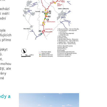
achází
i měří
ední
byla
ťujících
ak přímo
ýskyt
ů.
t,
ky mohou
jí, ale
vány
nné
ody a