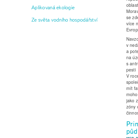
oblas
Aplikovaná ekologie
Morav
se zd
Ze světa vodního hospodářství
více 
Evrop
Navzd
v ned
a pot
na úz
s ant
pesti
V roc
spole
mít f
mohou
jako 
zóny 
činno
Pri
půd