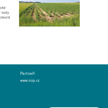
ické
 vody.
plexně
Partneři
www.mzp.cz