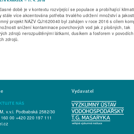
PETR KARÁSEK
–
11. 4. 2018
časné době je v kontextu rozvíjející se populace a probíhající klimat
 stále více akcentována potřeba trvalého udržení množství a jakosti
mný projekt NAZV QJ1620040 byl zahájen v roce 2016 s cílem kom
 možnosti snížení kontaminace povrchových vod jak z plošných, tak
ých zdrojů nerozpuštěnými látkami, dusíkem a fosforem v povodích
ch zdrojů.
ce
Vydavatel
KTUJTE NÁS
, v.v.i. Podbabská 2582/30
 160 00 +420 220 197 111
ei.cz