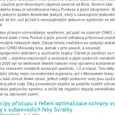
t zaujímá pruh devonských vápenců severně od Brna. Severní část
ského krasu je odvodňována řekou Punkvou a jejími zdrojnicemi. N
e jeskynní systém Amatérské jeskyně, který s navazujícími jeskyněm
než 40 km, což jej řadí k nejrozsáhlejším jeskynním systémům ve stř
ě.
ory přísným ochranářským opatřením, jež platí na územích CHKO, 
ávné době v řece Punkvě a jejím povodí odhalena přítomnost znečiš
enciálně rizikových látek. Zdroje tohoto znečištění se vyskytují jedn
emí CHKO Moravský kras, jednak v jeho povodí, a souvisejí
ropogenními aktivitami a využíváním krajiny. Článek je zaměřen na v
 cidů – zejména triazinových a azolových a jejich polárních metabolit
e 2020 byl na sledované lokalitě nalezen nový významný kontaminan
čný relevantní metabolit azolových pesticidů, 1,2,4-triazol. Tyto lát
atální účinky nejen na endemické organismy, jež v Moravském krasu ži
 také ohrozit lidské zdraví, jelikož zdejší podzemní vody jsou využí
zdroj pitné vody. Díky provedeným studiím se podařilo rozšířit ochra
okolo jeskynního systému, a snížit tak negativní dopady zemědělské
sti na zájmovém území.
ncipy přístupu k řešení optimalizace ochrany v
y v subpovodích řeky Svratky