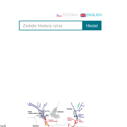
ČEŠTINA
ENGLISH
Hledat
sová