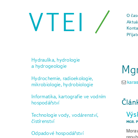
VTEI
O čas
Aktuál
Konta
Přijat
Hydraulika, hydrologie
Mgr
a hydrogeologie
Hydrochemie, radioekologie,
kara
mikrobiologie, hydrobiologie
Informatika, kartografie ve vodním
Člán
hospodářství
Výs
Technologie vody, vodárenství,
čistírenství
MGR. 
Morav
Odpadové hospodářství
repub