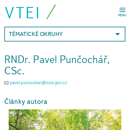
VTEI
MENU
TÉMATICKÉ OKRUHY
RNDr. Pavel Punčochář,
CSc.
pavel.puncochar@mze.gov.cz
Články autora