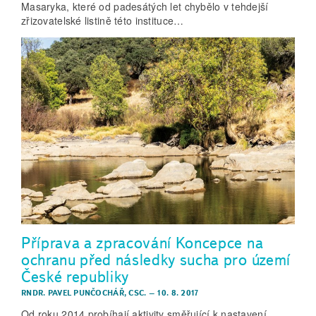
Masaryka, které od padesátých let chybělo v tehdejší
zřizovatelské listině této instituce…
Příprava a zpracování Koncepce na
ochranu před následky sucha pro území
České republiky
RNDR. PAVEL PUNČOCHÁŘ, CSC.
–
10. 8. 2017
Od roku 2014 probíhají aktivity směřující k nastavení