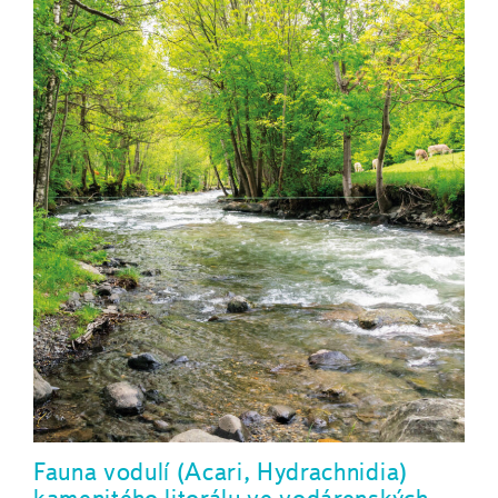
Fauna vodulí (Acari, Hydrachnidia)
kamenitého litorálu ve vodárenských