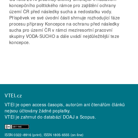
koncepčního politického rámce pro zajištění ochrany
území ČR před následky sucha a nedostatku vody.
Příspěvek ve své úvodní části shrnuje rozhodující fáze
procesu přípravy Koncepce na ochranu před následky
sucha pro území ČR v rámci meziresortní pracovní
skupiny VODA-SUCHO a dále uvádí nejdůležitější teze
koncepce.
VTEI.cz
VTEI je open access časopis, autorům ani čtenářům článků
nejsou účtovány žádné poplatky.
VTEI je zahrnut do databází
DOAJ
a
Scopus
.
ISSN 0322–8916 (print), ISSN 1805-6555 (on-line)