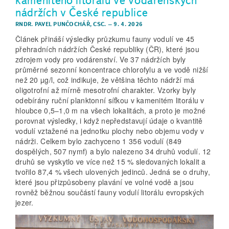
nádržích v České republice
RNDR. PAVEL PUNČOCHÁŘ, CSC.
–
9. 4. 2026
Článek přináší výsledky průzkumu fauny vodulí ve 45
přehradních nádržích České republiky (ČR), které jsou
zdrojem vody pro vodárenství. Ve 37 nádržích byly
průměrné sezonní koncentrace chlorofylu a ve vodě nižší
než 20 µg/l, což indikuje, že většina těchto nádrží má
oligotrofní až mírně mesotrofní charakter. Vzorky byly
odebírány ruční planktonní síťkou v kamenitém litorálu v
hloubce 0,5–1,0 m na všech lokalitách, a proto je možné
porovnat výsledky, i když nepředstavují údaje o kvantitě
vodulí vztažené na jednotku plochy nebo objemu vody v
nádrži. Celkem bylo zachyceno 1 356 vodulí (849
dospělých, 507 nymf) a bylo nalezeno 34 druhů vodulí. 12
druhů se vyskytlo ve více než 15 % sledovaných lokalit a
tvořilo 87,4 % všech ulovených jedinců. Jedná se o druhy,
které jsou přizpůsobeny plavání ve volné vodě a jsou
rovněž běžnou součástí fauny vodulí litorálu evropských
jezer.