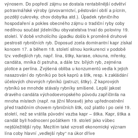
výnosem. Do popředí zájmu se dostala rentabilnější odvětví
potravinářské výroby (pivovarnictví, pěstování obilí a pícnin,
později cukrovky, chov dobytka atd.). Úpadek rybničního
hospodaření a pokles obecného zájmu o tradiční ryby coby
nedílnou součást jídelníčku obyvatelstva trval do poloviny 19.
století. V době vrcholícího úpadku došlo k proměně druhové
pestrosti rybničních ryb. Doposud zcela dominantní kapr získal
koncem 17. a během 18. století silnou konkurenci v podobě
tzv. vedlejších ryb, např. lína, štiky, karase, okouna, mřenky,
candáta, mníka či pstruha, a dále tzv. bílých ryb, zejména
plotice a perlína. Zvýšená obliba u konzumentů vedla k jejich
nasazování do rybníků po bok kaprů a štik, resp. k zakládání
účelových chovných rybníků (pstruzi, štiky). Z kaprových
rybníků se mnohde stávaly rybníky smíšené. Lepší jakost
dravého candáta východoevropského původu zapříčinila na
mnoha místech (např. na jižní Moravě) jeho upřednostnění
před tradičním chovem rybničních štik, což platilo i po celé 19.
století, než se vrátila původní vazba kapr – štika. Kapr, štika a
candát byli hodnoceni počátkem 19. století jako vůbec
nejdůležitější ryby. Mezitím také vzrostl ekonomický význam
lína coby hlavní „vedlejší ryby“ na úkor dříve