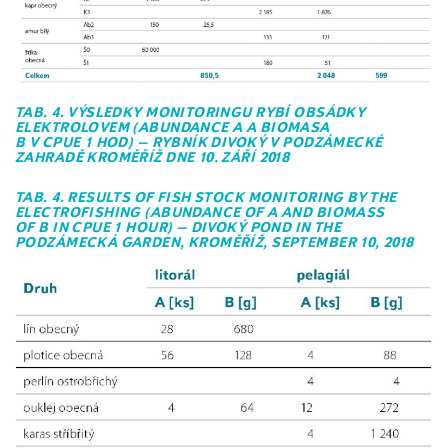
TAB. 4. VÝSLEDKY MONITORINGU RYBÍ OBSÁDKY
ELEKTROLOVEM (ABUNDANCE A A BIOMASA
B V CPUE 1 HOD) – RYBNÍK DIVOKÝ V PODZÁMECKÉ
ZAHRADĚ KROMĚŘÍŽ DNE 10. ZÁŘÍ 2018
TAB. 4. RESULTS OF FISH STOCK MONITORING BY THE
ELECTROFISHING (ABUNDANCE OF A AND BIOMASS
OF B IN CPUE 1 HOUR) – DIVOKÝ POND IN THE
PODZÁMECKÁ GARDEN, KROMĚŘÍŽ, SEPTEMBER 10, 2018