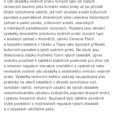
o rybí obsádky vodních prvků různých typů od malých
okrasných bazénů přes formální vodní prvky až po přírodě
blízké rybochovné nádrže, jež tvoří součást areálů kulturních
památek a památkově chráněných sídel (zejména historických
zahrad a parků zámků, církevních areálů, vesnických
a městských památkových rezervací). Popsány jsou detailní
výsledky dvouletého průzkumu vodních prvků různých typů
v areálech zahrad v Kroměříži, zámku Červené Poříčí
a bývalého kláštera v Oseku u Teplic jako typových příkladů
kulturních památek a jejich vodních prvků. Na závěr jsou
diskutovány otázky možného řízení rybích obsádek, úprav
vodního prostředí k zajištění stabilních podmínek pro chov ryb
a omezení negativní interakce znečištění a nadměrné nebo
nevhodně zvolené rybí obsádky a estetického vnímání vodních
prvků. Výsledky terénních šetření ukázaly neuspokojivý stav
prakticky na všech lokalitách z důvodů eutrofizace vod,
zarůstání nádrží, neřízených zásahů do rybích obsádek,
nekontrolovaného rybolovu snižujícího populaci dravých druhů
i výskytu invazních druhů. Současně bylo zjištěno poměrně
nízké povědomí o možnostech regulace rybích obsádek
a o zásadách udržitelné péče.