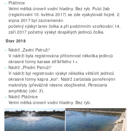
Ptáčnice
Velmi mělká úroveň vodní hladiny. Bez ryb. Pulci žab
(registrováni 10. května 2017) se zde vyskytovali hojně. 2.
srpna 2017 byl zaznamenán
početný výskyt larev čolka a při podzimním vzorkování 14.
září 2017 početný výskyt dospělých jedinců čolka.
Stav 2018
Nádrž „Zadní Pstruží“
V nádrži byla registrována přítomnost několika jedinců
okrasné formy karase stříbřitého 1+.
Nádrž „Přední Pstruží“
V nádrži byl registrován výskyt několika větších jedinců
okrasné formy kapra „koi“. Nádrž zarůstala ponořenými
makrofyty (převážně rdesno obojživelné,
Persicaria
amphibia
) (
obr. 3
).
Nádrž Ptáčnice
Velmi mělká úroveň vodní hladiny. Bez ryb.