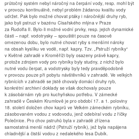
průtočný systém nebyl náročný na čerpání vody, resp. mohl být
v provozu kontinuálně, nebyl problém žádanou kvalitu vody
udržet. Pak bylo možné chovat ptáky i náročnější druhy ryb,
jako byli pstruzi v bazénu Císařského mlýna v Praze
za Rudolfa II. Bylo-li možné vodní prvky, resp. jejich dynamické
části – např. vodotrysky – spouštět pouze na časově
omezenou dobu, bylo nutné chovat ryby s menšími nároky
na obsah kyslíku ve vodě, např. kapry. Tzv. „Pstruží rybníky“
v Květné zahradě v Kroměříži byly osazeny právě kapry,
protože zdrojem vody pro rybníky byly studny, z nichž bylo
nutné vodu čerpat, a vodotrysky byly tedy pravděpodobně
v provozu pouze při pobytu návštěvníků v zahradě. Ve velkých
rybnících v zahradě se jistě chovaly domácí druhy ryb,
konkrétní archivní doklady se však dochovaly pouze
k zásobárnám ryb pro kuchyňskou potřebu. V zámecké
zahradě v Českém Krumlově je pro období 17. a 1. poloviny
18. století doložen chov kaprů ve Velkém zámeckém rybníku,
zásobovaném vodou z vodovodu, jenž odebíral vodu z říčky
Polečnice. Pro chov pstruhů byla v zahradě zřízena
samostatná menší nádrž (Pstruží rybník), jež byla napájena
chladnější a čistší vodou z nedalekého lesa Dubík.