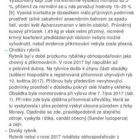
Vysazovaný kapr zde má extrémně vysokou mortalitu 82,5
%, přičemž za normální se u nás považují hodnoty 15–25 %
[9]. Vysoká mortalita je důsledkem málo příznivých podmínek
prostředí (silné zabahnění anaerobním bahnem ze spadu
listí, vodní květ Aphanizomenon v letním období). Průměrný
kusový přírůstek 1,45 kg je však velmi příznivý, nicméně
krmný koeficient předkládaných obilovin nebylo možné
vyhodnotit, neboť evidence přikrmování nebyla zcela přesná.
Chotkův rybník
Rybník byl v době průzkumu rybářsky obhospodařován jako
chovný s přikrmováním. V roce 2017 byl napuštěn až
v polovině dubna. Na rybníce došlo k úhynu části obsádky
(sdělení hospodáře a registrovaná přítomnost uhynulých ryb
10. května 2017). Příčinou byly především nevyhovující
podmínky prostředí v důsledku pokrytí celé hladiny okřehky.
Obsádka byla monitorována při výlovu dne 7. října 2017 (
tab.
1
). Při něm zde byla zjištěna přítomnost střevličky, která se
tu vyskytovala i přes početný výskyt okouna původem z řeky
Moravy. Ojediněle se zde, pravděpodobně ze stejného
zdroje, vyskytla i štika, candát obecný (Sander lucioperca)
a cejn.
Divoký rybník
Rybník nebyl v roce 2017 rybářsky obhospodařován z