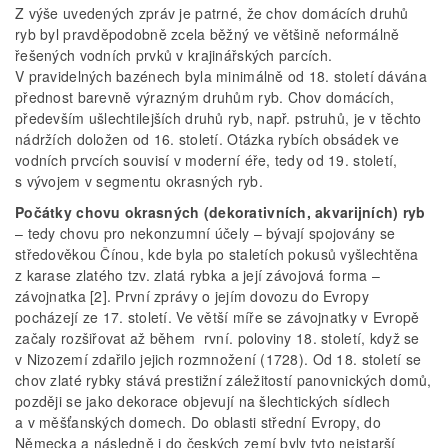
Z výše uvedených zpráv je patrné, že chov domácích druhů
ryb byl pravděpodobně zcela běžný ve většině neformálně
řešených vodních prvků v krajinářských parcích.
V pravidelných bazénech byla minimálně od 18. století dávána
přednost barevně výrazným druhům ryb. Chov domácích,
především ušlechtilejších druhů ryb, např. pstruhů, je v těchto
nádržích doložen od 16. století. Otázka rybích obsádek ve
vodních prvcích souvisí v moderní éře, tedy od 19. století,
s vývojem v segmentu okrasných ryb.
Počátky chovu okrasných (dekorativních, akvarijních) ryb
– tedy chovu pro nekonzumní účely – bývají spojovány se
středověkou Čínou, kde byla po staletích pokusů vyšlechtěna
z karase zlatého tzv. zlatá rybka a její závojová forma –
závojnatka [2]. První zprávy o jejím dovozu do Evropy
pocházejí ze 17. století. Ve větší míře se závojnatky v Evropě
začaly rozšiřovat až během rvní. poloviny 18. století, když se
v Nizozemí zdařilo jejich rozmnožení (1728). Od 18. století se
chov zlaté rybky stává prestižní záležitostí panovnických domů,
později se jako dekorace objevují na šlechtických sídlech
a v měšťanských domech. Do oblasti střední Evropy, do
Německa a následně i do českých zemí byly tyto nejstarší