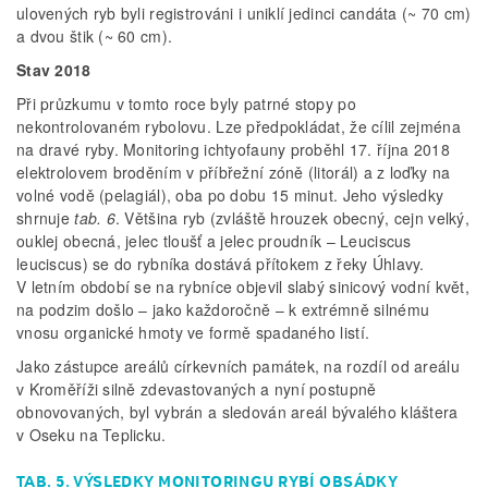
ulovených ryb byli registrováni i uniklí jedinci candáta (~ 70 cm)
a dvou štik (~ 60 cm).
Stav 2018
Při průzkumu v tomto roce byly patrné stopy po
nekontrolovaném rybolovu. Lze předpokládat, že cílil zejména
na dravé ryby. Monitoring ichtyofauny proběhl 17. října 2018
elektrolovem broděním v příbřežní zóně (litorál) a z loďky na
volné vodě (pelagiál), oba po dobu 15 minut. Jeho výsledky
shrnuje
tab. 6
. Většina ryb (zvláště hrouzek obecný, cejn velký,
ouklej obecná, jelec tloušť a jelec proudník – Leuciscus
leuciscus) se do rybníka dostává přítokem z řeky Úhlavy.
V letním období se na rybníce objevil slabý sinicový vodní květ,
na podzim došlo – jako každoročně – k extrémně silnému
vnosu organické hmoty ve formě spadaného listí.
Jako zástupce areálů církevních památek, na rozdíl od areálu
v Kroměříži silně zdevastovaných a nyní postupně
obnovovaných, byl vybrán a sledován areál bývalého kláštera
v Oseku na Teplicku.
TAB. 5. VÝSLEDKY MONITORINGU RYBÍ OBSÁDKY