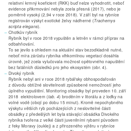
relativní krmný koeficient (RKK) buď nelze vyhodnotit, neboť
evidence přikrmování nebyla zcela přesná (2017), nebo je
poměrně vysoký (2,94 v roce 2018). V září byl na rybníce
registrován výskyt exotické želvy nádherné (
Trachemys
scripta elegans
).
Chotkův rybník
Rybník byl v roce 2018 vypuštěn a letněn v rámci příprav na
odbahňování.
To se jevilo s ohledem na aktuální stav bezodkladně nutné,
neboť míra zárůstu rybníka vlhkomilnou vegetací dosáhla
úrovně, jež zcela vylučovala možnost opětovného napuštění
bez fatálních důsledků pro jeho ekosystém (obr. 4).
Divoký rybník
Rybník nebyl ani v roce 2018 rybářsky obhospodařován
z důvodu obtížné slovitelnosti způsobené nemožností jeho
úplného vypuštění. Monitoring obsádky byl proveden 10. září
2018 elektrolovem (
tab. 4
) broděním v litorálu a z loďky na
volné vodě (obojí po dobu 15 minut). Kromě nepochybného
výskytu větších ryb pocházejících z neslovitelné části
obsádky z předešlých let byla stávající obsádka Divokého
rybníka tvořena z velké části juvenilními rybami původem
z řeky Moravy (ouklej) a z přirozeného výtěru v rybníce