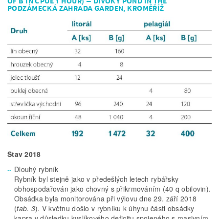
OF B IN CPUE 1 HOUR) – DIVOKÝ POND IN THE
PODZÁMECKÁ ZAHRADA GARDEN, KROMĚŘÍŽ
Stav 2018
Dlouhý rybník
Rybník byl stejně jako v předešlých letech rybářsky
obhospodařován jako chovný s přikrmováním (40 q obilovin).
Obsádka byla monitorována při výlovu dne 29. září 2018
(
tab. 3
). V květnu došlo v rybníku k úhynu části obsádky
kapra v důsledku kyslíkového deficitu spojeného s masivním