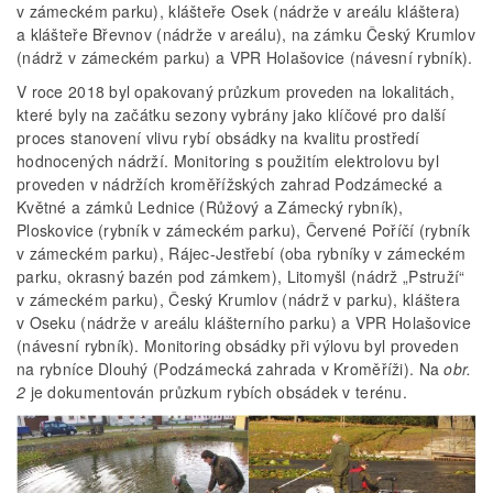
v zámeckém parku), klášteře Osek (nádrže v areálu kláštera)
a klášteře Břevnov (nádrže v areálu), na zámku Český Krumlov
(nádrž v zámeckém parku) a VPR Holašovice (návesní rybník).
V roce 2018 byl opakovaný průzkum proveden na lokalitách,
které byly na začátku sezony vybrány jako klíčové pro další
proces stanovení vlivu rybí obsádky na kvalitu prostředí
hodnocených nádrží. Monitoring s použitím elektrolovu byl
proveden v nádržích kroměřížských zahrad Podzámecké a
Květné a zámků Lednice (Růžový a Zámecký rybník),
Ploskovice (rybník v zámeckém parku), Červené Poříčí (rybník
v zámeckém parku), Rájec-Jestřebí (oba rybníky v zámeckém
parku, okrasný bazén pod zámkem), Litomyšl (nádrž „Pstruží“
v zámeckém parku), Český Krumlov (nádrž v parku), kláštera
v Oseku (nádrže v areálu klášterního parku) a VPR Holašovice
(návesní rybník). Monitoring obsádky při výlovu byl proveden
na rybníce Dlouhý (Podzámecká zahrada v Kroměříži). Na
obr.
2
je dokumentován průzkum rybích obsádek v terénu.