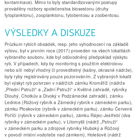
kontaminace). Mimo to byly standardizovanými postupy
prováděny rozbory společenstva biosestonu (druhy
fytoplanktonu), zooplanktonu, fytobentosu a zoobentosu.
VÝSLEDKY A DISKUZE
Průzkum rybích obsádek, resp. jeho vyhodnocení na základě
výlovu, byl v prvním roce (2017) proveden na všech lokalitách
vybraného souboru, kde byl odůvodněný předpoklad výskytu
ryb. V případech, kdy by monitoring s použitím elektrolovu
nebo sítí nebyl vhodný či proveditelný (kašny, okrasné nádrže),
byly ryby registrovány pouze pozorováním. Z vybraných lokalit
byl výskyt ryb potvrzen v nádržích zámku Kroměříž (nádrže
„Přední Pstruží“ a „Zadní Pstruží“ v Květné zahradě, rybníky
Dlouhý, Chotkův a Divoký v Podzámecké zahradě), zámku
Lednice (Růžový rybník a Zámecký rybník v zámeckém parku),
zámku Ploskovice (rybník v zámeckém parku), zámku Červené
Poříčí (rybník v zámeckém parku), zámku Rájec-Jestřebí (dva
rybníky v zámeckém parku), v Litomyšli (nádrž „Pstruží“
v zámeckém parku a zdrojové rybníky Hluboký a Růžový
v povodí místní vodoteče nad zámkem), Holešově (nádrž