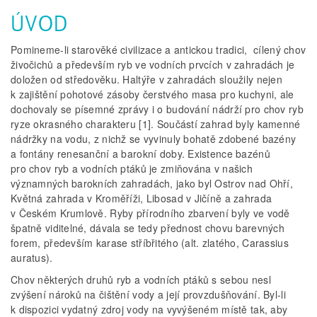
ÚVOD
Pomineme-li starověké civilizace a antickou tradici, cílený chov
živočichů a především ryb ve vodních prvcích v zahradách je
doložen od středověku. Haltýře v zahradách sloužily nejen
k zajištění pohotové zásoby čerstvého masa pro kuchyni, ale
dochovaly se písemné zprávy i o budování nádrží pro chov ryb
ryze okrasného charakteru [1]. Součástí zahrad byly kamenné
nádržky na vodu, z nichž se vyvinuly bohatě zdobené bazény
a fontány renesanční a barokní doby. Existence bazénů
pro chov ryb a vodních ptáků je zmiňována v našich
významných barokních zahradách, jako byl Ostrov nad Ohří,
Květná zahrada v Kroměříži, Libosad v Jičíně a zahrada
v Českém Krumlově. Ryby přírodního zbarvení byly ve vodě
špatně viditelné, dávala se tedy přednost chovu barevných
forem, především karase stříbřitého (alt. zlatého, Carassius
auratus).
Chov některých druhů ryb a vodních ptáků s sebou nesl
zvýšení nároků na čištění vody a její provzdušňování. Byl-li
k dispozici vydatný zdroj vody na vyvýšeném místě tak, aby