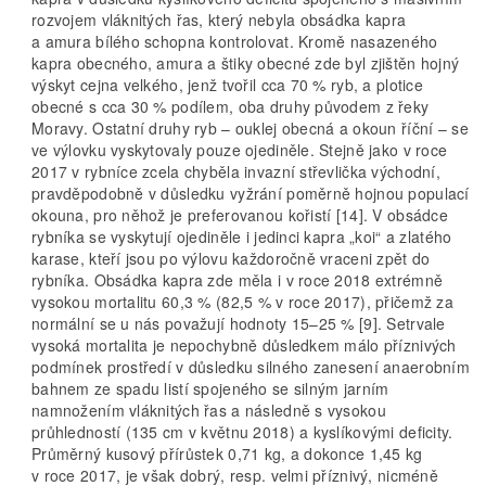
rozvojem vláknitých řas, který nebyla obsádka kapra
a amura bílého schopna kontrolovat. Kromě nasazeného
kapra obecného, amura a štiky obecné zde byl zjištěn hojný
výskyt cejna velkého, jenž tvořil cca 70 % ryb, a plotice
obecné s cca 30 % podílem, oba druhy původem z řeky
Moravy. Ostatní druhy ryb – ouklej obecná a okoun říční – se
ve výlovku vyskytovaly pouze ojediněle. Stejně jako v roce
2017 v rybníce zcela chyběla invazní střevlička východní,
pravděpodobně v důsledku vyžrání poměrně hojnou populací
okouna, pro něhož je preferovanou kořistí [14]. V obsádce
rybníka se vyskytují ojediněle i jedinci kapra „koi“ a zlatého
karase, kteří jsou po výlovu každoročně vraceni zpět do
rybníka. Obsádka kapra zde měla i v roce 2018 extrémně
vysokou mortalitu 60,3 % (82,5 % v roce 2017), přičemž za
normální se u nás považují hodnoty 15–25 % [9]. Setrvale
vysoká mortalita je nepochybně důsledkem málo příznivých
podmínek prostředí v důsledku silného zanesení anaerobním
bahnem ze spadu listí spojeného se silným jarním
namnožením vláknitých řas a následně s vysokou
průhledností (135 cm v květnu 2018) a kyslíkovými deficity.
Průměrný kusový přírůstek 0,71 kg, a dokonce 1,45 kg
v roce 2017, je však dobrý, resp. velmi příznivý, nicméně