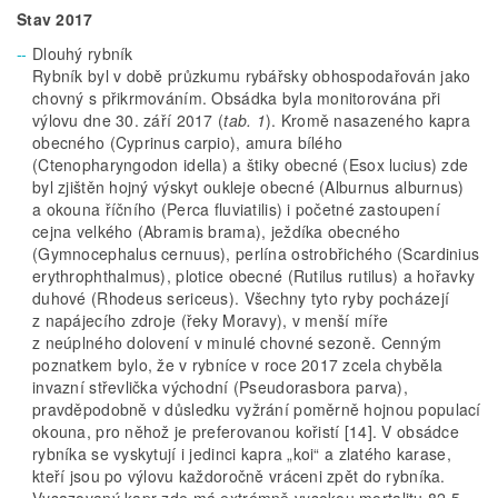
Stav 2017
Dlouhý rybník
Rybník byl v době průzkumu rybářsky obhospodařován jako
chovný s přikrmováním. Obsádka byla monitorována při
výlovu dne 30. září 2017 (
tab. 1
). Kromě nasazeného kapra
obecného (Cyprinus carpio), amura bílého
(Ctenopharyngodon idella) a štiky obecné (Esox lucius) zde
byl zjištěn hojný výskyt oukleje obecné (Alburnus alburnus)
a okouna říčního (Perca fluviatilis) i početné zastoupení
cejna velkého (Abramis brama), ježdíka obecného
(Gymnocephalus cernuus), perlína ostrobřichého (Scardinius
erythrophthalmus), plotice obecné (Rutilus rutilus) a hořavky
duhové (Rhodeus sericeus). Všechny tyto ryby pocházejí
z napájecího zdroje (řeky Moravy), v menší míře
z neúplného dolovení v minulé chovné sezoně. Cenným
poznatkem bylo, že v rybníce v roce 2017 zcela chyběla
invazní střevlička východní (Pseudorasbora parva),
pravděpodobně v důsledku vyžrání poměrně hojnou populací
okouna, pro něhož je preferovanou kořistí [14]. V obsádce
rybníka se vyskytují i jedinci kapra „koi“ a zlatého karase,
kteří jsou po výlovu každoročně vráceni zpět do rybníka.