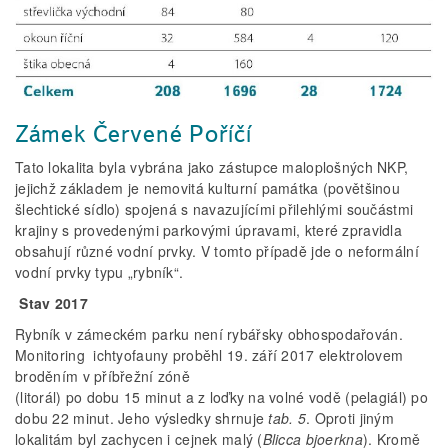
Zámek Červené Poříčí
Tato lokalita byla vybrána jako zástupce maloplošných NKP,
jejichž základem je nemovitá kulturní památka (povětšinou
šlechtické sídlo) spojená s navazujícími přilehlými součástmi
krajiny s provedenými parkovými úpravami, které zpravidla
obsahují různé vodní prvky. V tomto případě jde o neformální
vodní prvky typu „rybník“.
Stav 2017
Rybník v zámeckém parku není rybářsky obhospodařován.
Monitoring ichtyofauny proběhl 19. září 2017 elektrolovem
broděním v příbřežní zóně
(litorál) po dobu 15 minut a z loďky na volné vodě (pelagiál) po
dobu 22 minut. Jeho výsledky shrnuje
tab. 5
. Oproti jiným
lokalitám byl zachycen i cejnek malý (
Blicca bjoerkna
). Kromě