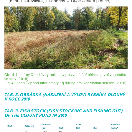
(okoun, střevlička, lín obecný –
Tinca tinca
a plotice).
Obr. 4. Letněný Chotkův rybník, stav po vypuštění během první vegetační
sezony (2018)
Fig. 4. Chotkův pond after emptying during first vegetation season (2018)
TAB. 3. OBSÁDKA (NASAZENÍ A VÝLOV) RYBNÍKA DLOUHÝ
V ROCE 2018
TAB. 3. FISH STOCK (FISH STOCKING AND FISHING OUT)
OF THE DLOUHÝ POND IN 2018