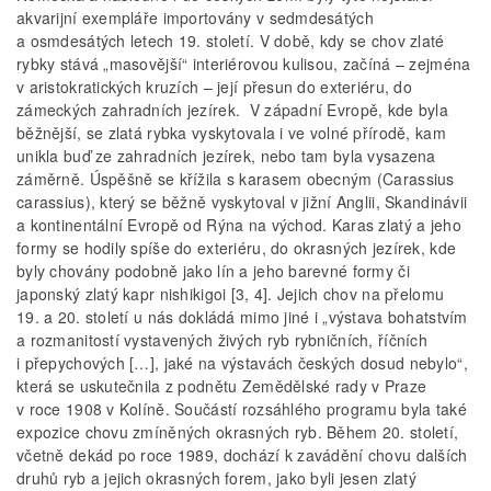
akvarijní exempláře importovány v sedmdesátých
a osmdesátých letech 19. století. V době, kdy se chov zlaté
rybky stává „masovější“ interiérovou kulisou, začíná – zejména
v aristokratických kruzích – její přesun do exteriéru, do
zámeckých zahradních jezírek. V západní Evropě, kde byla
běžnější, se zlatá rybka vyskytovala i ve volné přírodě, kam
unikla buď ze zahradních jezírek, nebo tam byla vysazena
záměrně. Úspěšně se křížila s karasem obecným (Carassius
carassius), který se běžně vyskytoval v jižní Anglii, Skandinávii
a kontinentální Evropě od Rýna na východ. Karas zlatý a jeho
formy se hodily spíše do exteriéru, do okrasných jezírek, kde
byly chovány podobně jako lín a jeho barevné formy či
japonský zlatý kapr nishikigoi [3, 4]. Jejich chov na přelomu
19. a 20. století u nás dokládá mimo jiné i „výstava bohatstvím
a rozmanitostí vystavených živých ryb rybničních, říčních
i přepychových […], jaké na výstavách českých dosud nebylo“,
která se uskutečnila z podnětu Zemědělské rady v Praze
v roce 1908 v Kolíně. Součástí rozsáhlého programu byla také
expozice chovu zmíněných okrasných ryb. Během 20. století,
včetně dekád po roce 1989, dochází k zavádění chovu dalších
druhů ryb a jejich okrasných forem, jako byli jesen zlatý