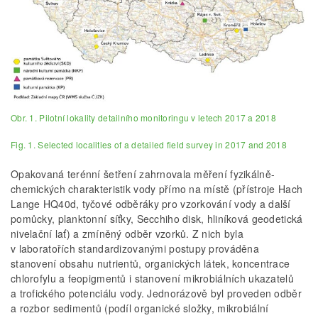
Obr. 1. Pilotní lokality detailního monitoringu v letech 2017 a 2018
Fig. 1. Selected localities of a detailed field survey in 2017 and 2018
Opakovaná terénní šetření zahrnovala měření fyzikálně-
chemických charakteristik vody přímo na místě (přístroje Hach
Lange HQ40d, tyčové odběráky pro vzorkování vody a další
pomůcky, planktonní síťky, Secchiho disk, hliníková geodetická
nivelační lať) a zmíněný odběr vzorků. Z nich byla
v laboratořích standardizovanými postupy prováděna
stanovení obsahu nutrientů, organických látek, koncentrace
chlorofylu a feopigmentů i stanovení mikrobiálních ukazatelů
a trofického potenciálu vody. Jednorázově byl proveden odběr
a rozbor sedimentů (podíl organické složky, mikrobiální