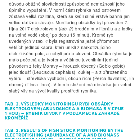
důvodu obtížné slovitelnosti způsobené nemožností jeho
úplného vypuštění. V horní části rybníka nad ostrovem
zůstává velká rozlitina, která se kvůli silné vrstvě bahna jen
velice obtížně slovuje. Monitoring obsádky byl proveden 7.
října 2017 elektrolovem (
tab. 2
) broděním v litorálu a z loďky
na volné vodě (obojí po dobu 15 minut). Kromě ryb
uvedených v
tab. 4
byla registrována ještě přítomnost
větších jedinců kapra, kteří unikli z narkotizujícího
elektrického pole, a nebyli proto uloveni. Obsádka rybníka je
málo početná a je tvořena většinou juvenilními jedinci
původem z řeky Moravy – hrouzek obecný (Gobio gobio),
jelec tloušť (Leuciscus cephalus), ouklej – a z přirozeného
výtěru – střevlička východní, okoun říční (Perca fluviatilis), lín
obecný (Tinca tinca). V tomto složení má obsádka jen velmi
slabý vliv na vývoj kvality prostředí rybníka.
TAB. 2. VÝSLEDKY MONITORINGU RYBÍ OBSÁDKY
ELEKTROLOVEM (ABUNDANCE A A BIOMASA B V CPUE
1 HOD) – RYBNÍK DIVOKÝ V PODZÁMECKÉ ZAHRADĚ
KROMĚŘÍŽ
TAB. 2. RESULTS OF FISH STOCK MONITORING BY THE
ELECTROFISHING (ABUNDANCE OF A AND BIOMASS