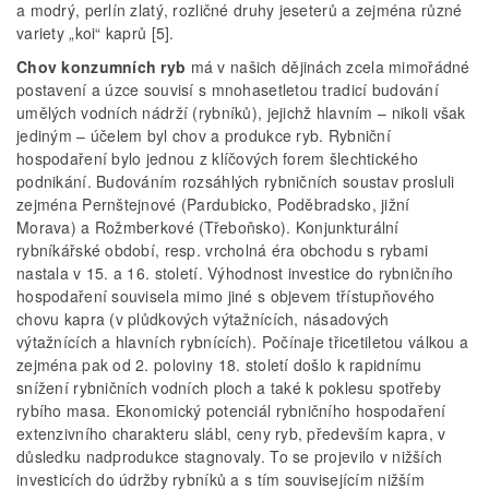
a modrý, perlín zlatý, rozličné druhy jeseterů a zejména různé
variety „koi“ kaprů [5].
Chov konzumních ryb
má v našich dějinách zcela mimořádné
postavení a úzce souvisí s mnohasetletou tradicí budování
umělých vodních nádrží (rybníků), jejichž hlavním – nikoli však
jediným – účelem byl chov a produkce ryb. Rybniční
hospodaření bylo jednou z klíčových forem šlechtického
podnikání. Budováním rozsáhlých rybničních soustav prosluli
zejména Pernštejnové (Pardubicko, Poděbradsko, jižní
Morava) a Rožmberkové (Třeboňsko). Konjunkturální
rybníkářské období, resp. vrcholná éra obchodu s rybami
nastala v 15. a 16. století. Výhodnost investice do rybničního
hospodaření souvisela mimo jiné s objevem třístupňového
chovu kapra (v plůdkových výtažnících, násadových
výtažnících a hlavních rybnících). Počínaje třicetiletou válkou a
zejména pak od 2. poloviny 18. století došlo k rapidnímu
snížení rybničních vodních ploch a také k poklesu spotřeby
rybího masa. Ekonomický potenciál rybničního hospodaření
extenzivního charakteru slábl, ceny ryb, především kapra, v
důsledku nadprodukce stagnovaly. To se projevilo v nižších
investicích do údržby rybníků a s tím souvisejícím nižším