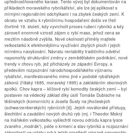
upřednostňovaného karase. Tento vývoj byl dokumentován na
příkladech moravského rybníkářství, ale lze jej aplikovat s
mírnými regionálními odchylkami i na zbytek českých zemí. K
obratu ve vztahu k rybničnímu hospodaření došlo ve třetí
čtvrtině 19. století, kdy vyvrcholil proces rušení rybníků a kdy
zároveň enormně vzrostl zájem o rybí maso, jehož cena se
mezitím násobně zvýšila. Nové okolnosti přiměly majitele
velkostatků k efektivnějšímu využívání zbylých ploch i jejich
mírnému navyšování. Návratu rentability tradičního odvětví
napomohly strukturální změny v zemědělském podnikání, nové
trendy v chovu ryb, jež přicházely ze západní Evropy, a
především rozpoznání národohospodářského významu
rybářství, manifestovaného mimo jiné v podobě rybářských
zákonů (říšský 1885, moravský 1895) a zakládáním oborových
spolků. Chov kapra – klíčové rybí komodity českých zemí – byl
postaven na vědecký základ díky úsilí Tomáše Dubische na
těšínských (komorních) a Josefa Šusty na jihočeských
(schwarzenberských) rybnících [6]. Jejich novátorské přístupy,
šlechtění a zavádění nových druhů ryb (mj. i Theodor Mokrý
na lnářském velkostatku vyšlechtil novou odrůdu kapra lysce
zvaného „modrák“), péče o krmení a stav rybníků a rozpoznání
zákonitostí ve vztahu ryb k jejich prostředí výrazně napomohly