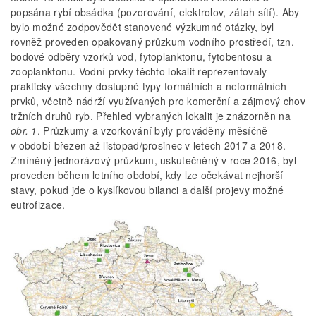
popsána rybí obsádka (pozorování, elektrolov, zátah sítí). Aby
bylo možné zodpovědět stanovené výzkumné otázky, byl
rovněž proveden opakovaný průzkum vodního prostředí, tzn.
bodové odběry vzorků vod, fytoplanktonu, fytobentosu a
zooplanktonu. Vodní prvky těchto lokalit reprezentovaly
prakticky všechny dostupné typy formálních a neformálních
prvků, včetně nádrží využívaných pro komerční a zájmový chov
tržních druhů ryb. Přehled vybraných lokalit je znázorněn na
obr. 1
. Průzkumy a vzorkování byly prováděny měsíčně
v období březen až listopad/prosinec v letech 2017 a 2018.
Zmíněný jednorázový průzkum, uskutečněný v roce 2016, byl
proveden během letního období, kdy lze očekávat nejhorší
stavy, pokud jde o kyslíkovou bilanci a další projevy možné
eutrofizace.