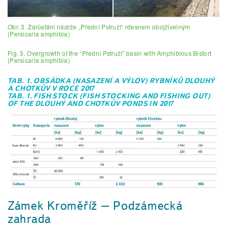
Obr. 3. Zarůstání nádrže „Přední Pstruží“ rdesnem obojživelným
(Persicaria amphibia)
Fig. 3. Overgrowth of the “Přední Pstruží” basin with Amphibious Bistort
(Persicaria amphibia)
TAB. 1. OBSÁDKA (NASAZENÍ A VÝLOV) RYBNÍKŮ DLOUHÝ
A CHOTKŮV V ROCE 2017
TAB. 1. FISH STOCK (FISH STOCKING AND FISHING OUT)
OF THE DLOUHÝ AND CHOTKŮV PONDS IN 2017
Zámek Kroměříž – Podzámecká
zahrada