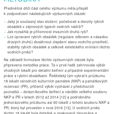
Předmětná dílčí část celého výzkumu měla přispět
k zodpovězení následujících výzkumných otázek:
Jaký je současný stav složení, početnosti a denzity rybích
obsádek v zájmových typech vodních nádrží?
Jak rozsáhlá je přítomnost invazních druhů ryb?
Lze úpravami rybích obsádek (regulace odlovem a násadou
dravých druhů) dosáhnout zlepšení stavu vodního prostředí,
stability rybích obsádek a celkově estetického vnímání těchto
vodních prvků?
Na základě formulace těchto výzkumných otázek byla
připravena metodika práce. Ta v prvé řadě zahrnovala výběr
vhodných lokalit pro detailní šetření a případné experimentální
práce s rybími obsádkami. Řešitelský tým vybral k průzkumu
18 lokalit národních kulturních památek (NKP) a památkových
rezervací (PR), přičemž výběr vycházel z předchozích
poznatků – dotazníkového šetření a návštěv velkého souboru
NKP a PR v letech 2012 až 2014 [12] a podrobného
jednorázového průzkumu asi 60 lokalit z tohoto souboru NKP a
PR, který byl proveden v roce 2016 [13]. U vodních prvků
těchto 18 lokalit byla detailně a opakovaně zkoumána a