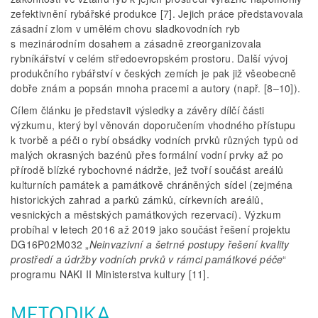
zefektivnění rybářské produkce [7]. Jejich práce představovala
zásadní zlom v umělém chovu sladkovodních ryb
s mezinárodním dosahem a zásadně zreorganizovala
rybníkářství v celém středoevropském prostoru. Další vývoj
produkčního rybářství v českých zemích je pak již všeobecně
dobře znám a popsán mnoha pracemi a autory (např. [8–10]).
Cílem článku je představit výsledky a závěry dílčí části
výzkumu, který byl věnován doporučením vhodného přístupu
k tvorbě a péči o rybí obsádky vodních prvků různých typů od
malých okrasných bazénů přes formální vodní prvky až po
přírodě blízké rybochovné nádrže, jež tvoří součást areálů
kulturních památek a památkově chráněných sídel (zejména
historických zahrad a parků zámků, církevních areálů,
vesnických a městských památkových rezervací). Výzkum
probíhal v letech 2016 až 2019 jako součást řešení projektu
DG16P02M032 „
Neinvazivní a šetrné postupy řešení kvality
prostředí a údržby vodních prvků v rámci památkové péče
“
programu NAKI II Ministerstva kultury [11].
METODIKA