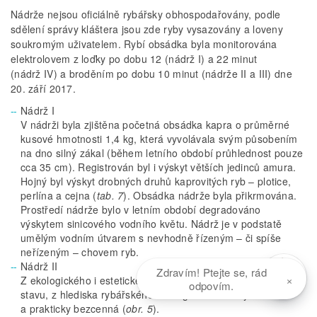
Nádrže nejsou oficiálně rybářsky obhospodařovány, podle
sdělení správy kláštera jsou zde ryby vysazovány a loveny
soukromým uživatelem. Rybí obsádka byla monitorována
elektrolovem z loďky po dobu 12 (nádrž I) a 22 minut
(nádrž IV) a broděním po dobu 10 minut (nádrže II a III) dne
20. září 2017.
Nádrž I
V nádrži byla zjištěna početná obsádka kapra o průměrné
kusové hmotnosti 1,4 kg, která vyvolávala svým působením
na dno silný zákal (během letního období průhlednost pouze
cca 35 cm). Registrován byl i výskyt větších jedinců amura.
Hojný byl výskyt drobných druhů kaprovitých ryb – plotice,
perlína a cejna (
tab. 7
). Obsádka nádrže byla přikrmována.
Prostředí nádrže bylo v letním období degradováno
výskytem sinicového vodního květu. Nádrž je v podstatě
umělým vodním útvarem s nevhodně řízeným – či spíše
neřízeným – chovem ryb.
Nádrž II
Zdravím! Ptejte se, rád
×
Z ekologického i estetického hlediska byla nádrž v havarijním
odpovím.
stavu, z hlediska rybářského managementu nevyužitelná
a prakticky bezcenná (
obr. 5
).