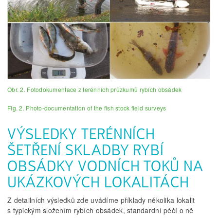
Obr. 2. Fotodokumentace z terénních průzkumů rybích obsádek
Fig. 2. Photo-documentation of the fish stock field surveys
VÝSLEDKY TERÉNNÍCH
ŠETŘENÍ SKLADBY RYBÍ
OBSÁDKY VODNÍCH TOKŮ NA
UKÁZKOVÝCH LOKALITÁCH
Z detailních výsledků zde uvádíme příklady několika lokalit
s typickým složením rybích obsádek, standardní péčí o ně