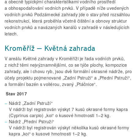
a obecně typickými charakteristikami vodního prostředí
a obhospodařování vodních prvků. V případě níže uvedených
vodních prvků Podzámecké zahrady jde o stav před rozsáhlou
rekonstrukcí, která proběhla včetně čištění a obnovy struktur
vodních prvků a navázaných kanálů v zahradě v následujících
letech.
Kroměříž – Květná zahrada
V areálu Květné zahrady v Kroměříži je řada vodních prvků,
z nichž těmi nejvýznamnějšími, co se týče plochy, kompozice
zahrady, ale i chovu ryb, jsou dvě formální okrasné nádrže, pro
účely projektu pojmenované „Zadní Pstruží“ a „Přední Pstruží“,
a formální bazén s voliérou, zvaný „Ptáčnice“.
Stav 2017
Nádrž „Zadní Pstruží“
V nádrži byl registrován výskyt 7 kusů okrasné formy kapra
(Cyprinus carpio) „koi“ o kusové hmotnosti 1–2 kg.
Nádrž „Přední Pstruží“
V nádrži byl registrován výskyt několika kusů okrasné formy
kapra „koi“ o kusové hmotnosti 1–2 kg.