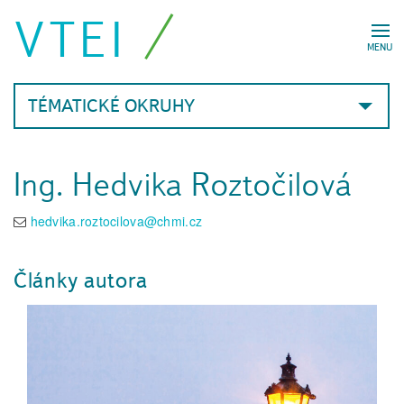
VTEI
MENU
TÉMATICKÉ OKRUHY
Ing. Hedvika Roztočilová
hedvika.roztocilova@chmi.cz
Články autora