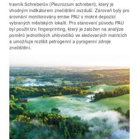
travník Schreberův (Pleurozium schreberi), který je
vhodným indikátorem znečištění ovzduší. Zároveň byly pro
srovnání monitorovány emise PAU v mokré depozici
vybraných městských lokalit. Pro stanovení původu PAU
byl použit tzv. fingerprinting, který je založen na analýze
poměrů jednotlivých uhlovodíků ve sledovaných matricích
a umožňuje rozlišit petrogenní a pyrogenní zdroje
znečištění.