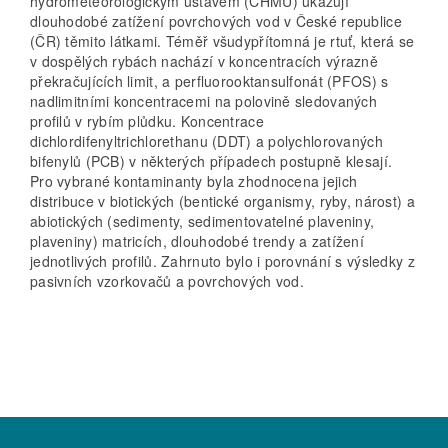
hydrometeorologickým ústavem (ČHMÚ) ukazují
dlouhodobé zatížení povrchových vod v České republice
(ČR) těmito látkami. Téměř všudypřítomná je rtuť, která se
v dospělých rybách nachází v koncentracích výrazně
překračujících limit, a perfluorooktansulfonát (PFOS) s
nadlimitními koncentracemi na polovině sledovaných
profilů v rybím plůdku. Koncentrace
dichlordifenyltrichlorethanu (DDT) a polychlorovaných
bifenylů (PCB) v některých případech postupně klesají.
Pro vybrané kontaminanty byla zhodnocena jejich
distribuce v biotických (bentické organismy, ryby, nárost) a
abiotických (sedimenty, sedimentovatelné plaveniny,
plaveniny) matricích, dlouhodobé trendy a zatížení
jednotlivých profilů. Zahrnuto bylo i porovnání s výsledky z
pasivních vzorkovačů a povrchových vod.