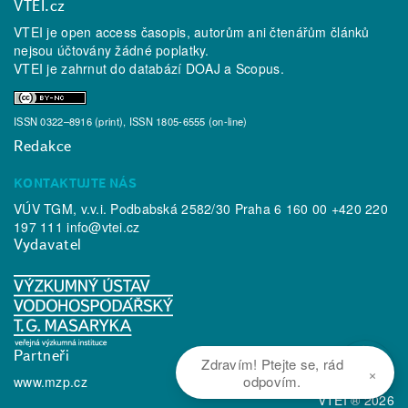
VTEI.cz
VTEI je open access časopis, autorům ani čtenářům článků
nejsou účtovány žádné poplatky.
VTEI je zahrnut do databází
DOAJ
a
Scopus
.
ISSN 0322–8916 (print), ISSN 1805-6555 (on-line)
Redakce
KONTAKTUJTE NÁS
VÚV TGM, v.v.i. Podbabská 2582/30 Praha 6 160 00 +420 220
197 111
info@vtei.cz
Vydavatel
Partneři
Zdravím! Ptejte se, rád
×
odpovím.
www.mzp.cz
VTEI ® 2026