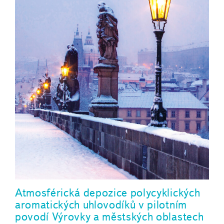
Atmosférická depozice polycyklických
aromatických uhlovodíků v pilotním
povodí Výrovky a městských oblastech