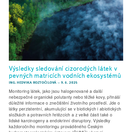
Výsledky sledování cizorodých látek v
pevných matricích vodních ekosystémů
ING. HEDVIKA ROZTOČILOVÁ
–
9. 6. 2025
Monitoring látek, jako jsou halogenované a další
nebezpečné organické polutanty nebo těžké kovy, přináší
důležité informace o znečištění životního prostředí. Jde o
látky perzistentní, akumulující se v biotických i abiotických
složkách a potravních řetězcích a z velké části také o
lidské karcinogeny a endokrinní disruptory. Výsledky
každoročního monitoringu prováděného Českým