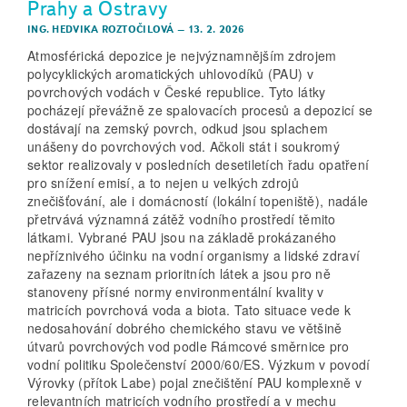
Prahy a Ostravy
ING. HEDVIKA ROZTOČILOVÁ
–
13. 2. 2026
Atmosférická depozice je nejvýznamnějším zdrojem
polycyklických aromatických uhlovodíků (PAU) v
povrchových vodách v České republice. Tyto látky
pocházejí převážně ze spalovacích procesů a depozicí se
dostávají na zemský povrch, odkud jsou splachem
unášeny do povrchových vod. Ačkoli stát i soukromý
sektor realizovaly v posledních desetiletích řadu opatření
pro snížení emisí, a to nejen u velkých zdrojů
znečišťování, ale i domácností (lokální topeniště), nadále
přetrvává významná zátěž vodního prostředí těmito
látkami. Vybrané PAU jsou na základě prokázaného
nepříznivého účinku na vodní organismy a lidské zdraví
zařazeny na seznam prioritních látek a jsou pro ně
stanoveny přísné normy environmentální kvality v
matricích povrchová voda a biota. Tato situace vede k
nedosahování dobrého chemického stavu ve většině
útvarů povrchových vod podle Rámcové směrnice pro
vodní politiku Společenství 2000/60/ES. Výzkum v povodí
Výrovky (přítok Labe) pojal znečištění PAU komplexně v
relevantních matricích vodního prostředí a v mechu