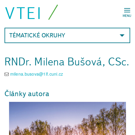
VTEI
MENU
TÉMATICKÉ OKRUHY
RNDr. Milena Bušová, CSc.
milena.busova@1lf.cuni.cz
Články autora