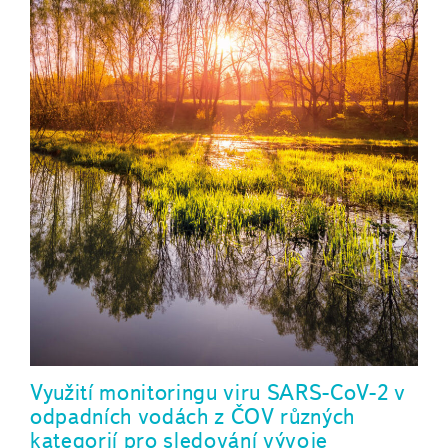
Využití monitoringu viru SARS-CoV-2 v
odpadních vodách z ČOV různých
kategorií pro sledování vývoje