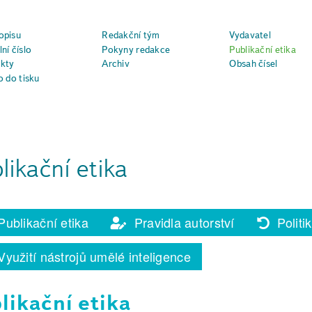
opisu
Redakční tým
Vydavatel
ní číslo
Pokyny redakce
Publikační etika
kty
Archiv
Obsah čísel
o do tisku
likační etika
ublikační etika
Pravidla autorství
Politik
yužití nástrojů umělé inteligence
likační etika