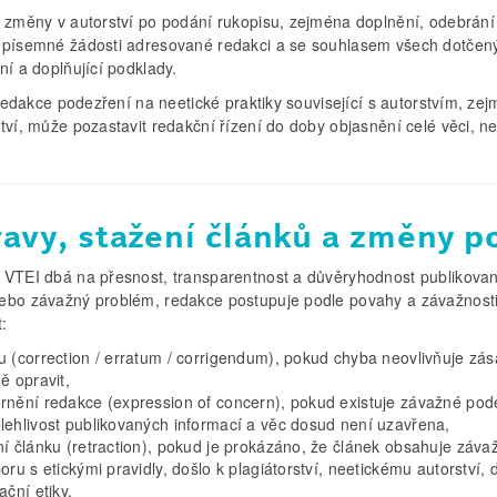
i změny v autorství po podání rukopisu, zejména doplnění, odebrá
 písemné žádosti adresované redakci a se souhlasem všech dotčený
ní a doplňující podklady.
i redakce podezření na neetické praktiky související s autorstvím, z
tví, může pozastavit redakční řízení do doby objasnění celé věci, ne
avy, stažení článků a změny p
 VTEI dbá na přesnost, transparentnost a důvěryhodnost publikované
ebo závažný problém, redakce postupuje podle povahy a závažnosti
t:
u (correction / erratum / corrigendum), pokud chyba neovlivňuje zása
ě opravit,
rnění redakce (expression of concern), pokud existuje závažné pode
lehlivost publikovaných informací a věc dosud není uzavřena,
ní článku (retraction), pokud je prokázáno, že článek obsahuje záva
oru s etickými pravidly, došlo k plagiátorství, neetickému autorství
ační etiky.