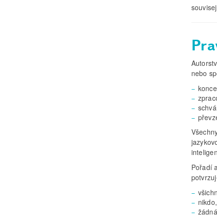
souvisej
Pra
Autorst
nebo sp
konce
zprac
schvá
převz
Všechny
jazykov
intelig
Pořadí 
potvrzuj
všich
nikdo
žádná