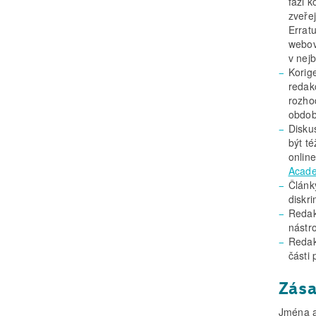
fázi 
zveře
Errat
webov
v nej
Korig
redak
rozho
obdob
Disku
být t
online
Acade
Článk
diskr
Redak
nástro
Redak
části
Zása
Jména a