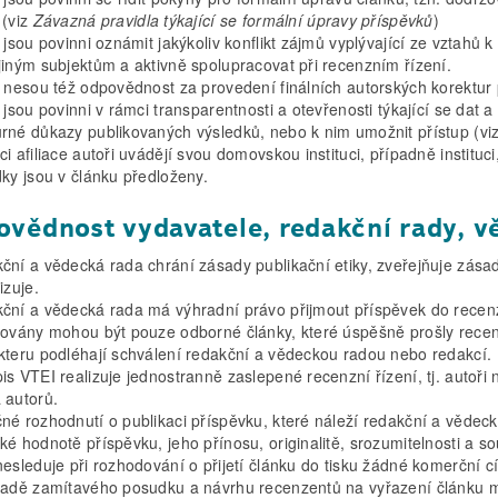
 (viz
Závazná pravidla týkající se formální úpravy příspěvků
)
 jsou povinni oznámit jakýkoliv konflikt zájmů vyplývající ze vztahů 
jiným subjektům a aktivně spolupracovat při recenzním řízení.
i nesou též odpovědnost za provedení finálních autorských korektur
 jsou povinni v rámci transparentnosti a otevřenosti týkající se dat 
rné důkazy publikovaných výsledků, nebo k nim umožnit přístup (vi
i afiliace autoři uvádějí svou domovskou instituci, případně instituc
dky jsou v článku předloženy.
vědnost vydavatele, redakční rady, v
ční a vědecká rada chrání zásady publikační etiky, zveřejňuje zása
izuje.
ční a vědecká rada má výhradní právo přijmout příspěvek do recenzn
kovány mohou být pouze odborné články, které úspěšně prošly recen
kteru podléhají schválení redakční a vědeckou radou nebo redakcí.
s VTEI realizuje jednostranně zaslepené recenzní řízení, tj. autoři 
 autorů.
né rozhodnutí o publikaci příspěvku, které náleží redakční a vědeck
ké hodnotě příspěvku, jeho přínosu, originalitě, srozumitelnosti a
esleduje při rozhodování o přijetí článku do tisku žádné komerční cí
padě zamítavého posudku a návrhu recenzentů na vyřazení článku mu