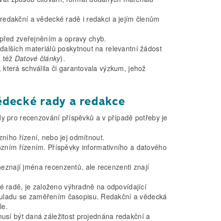
k redakční a vědecké radě i redakci a jejím členům
 před zveřejněním a opravy chyb.
a dalších materiálů poskytnout na relevantní žádost
z též
Datové články
).
i, která schválila či garantovala výzkum, jehož
ědecké rady a redakce
dy pro recenzování příspěvků a v případě potřeby je
ího řízení, nebo jej odmítnout.
zním řízením. Příspěvky informativního a datového
neznají jména recenzentů, ale recenzenti znají
é radě, je založeno výhradně na odpovídající
 souladu se zaměřením časopisu. Redakční a vědecká
le.
sí být daná záležitost projednána redakční a