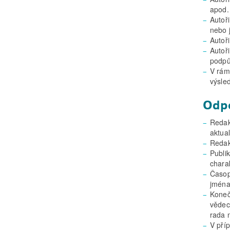
apod.
Autoři
nebo 
Autoř
Autoři
podpů
V rámc
výsle
Odpo
Redak
aktual
Redak
Publi
chara
Časopi
jména
Koneč
vědec
rada n
V pří