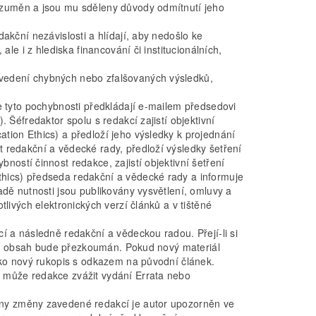
ozuměn a jsou mu sděleny důvody odmítnutí jeho
akční nezávislosti a hlídají, aby nedošlo ke
ale i z hlediska financování či institucionálních,
vedení chybných nebo zfalšovaných výsledků,
e tyto pochybnosti předkládají e-mailem předsedovi
 Šéfredaktor spolu s redakcí zajistí objektivní
tion Ethics) a předloží jeho výsledky k projednání
 redakční a vědecké rady, předloží výsledky šetření
ostí činnost redakce, zajistí objektivní šetření
hics) předseda redakční a vědecké rady a informuje
adě nutnosti jsou publikovány vysvětlení, omluvy a
livých elektronických verzí článků a v tištěné
í a následně redakční a vědeckou radou. Přejí-li si
nový obsah bude přezkoumán. Pokud nový materiál
ako nový rukopis s odkazem na původní článek.
 může redakce zvážit vydání Errata nebo
hny změny zavedené redakcí je autor upozorněn ve