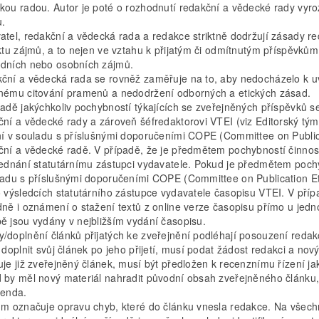
kou radou. Autor je poté o rozhodnutí redakční a vědecké rady vyr
u.
atel, redakční a vědecká rada a redakce striktně dodržují zásady red
ktu zájmů, a to nejen ve vztahu k přijatým či odmítnutým příspěvkům, 
dních nebo osobních zájmů.
ční a vědecká rada se rovněž zaměřuje na to, aby nedocházelo k u
nému citování pramenů a nedodržení odborných a etických zásad.
padě jakýchkoliv pochybností týkajících se zveřejněných příspěvků s
ní a vědecké rady a zároveň šéfredaktorovi VTEI (viz Editorský tým).
ní v souladu s příslušnými doporučeními COPE (Committee on Publica
ční a vědecké radě. V případě, že je předmětem pochybností činnost
jednání statutárnímu zástupci vydavatele. Pokud je předmětem pochybn
ladu s příslušnými doporučeními COPE (Committee on Publication Et
o výsledcích statutárního zástupce vydavatele časopisu VTEI. V příp
ně i oznámení o stažení textů z online verze časopisu přímo u jednot
ě jsou vydány v nejbližším vydání časopisu.
/doplnění článků přijatých ke zveřejnění podléhají posouzení redakc
i doplnit svůj článek po jeho přijetí, musí podat žádost redakci a 
uje již zveřejněný článek, musí být předložen k recenznímu řízení j
 by měl nový materiál nahradit původní obsah zveřejněného článku,
genda.
um označuje opravu chyb, které do článku vnesla redakce. Na všec