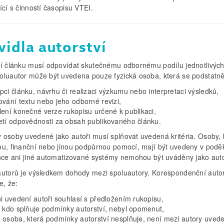
ící s činností časopisu VTEI.
vidla autorství
ví článku musí odpovídat skutečnému odbornému podílu jednotlivých
oluautor může být uvedena pouze fyzická osoba, která se podstatně
pci článku, návrhu či realizaci výzkumu nebo interpretaci výsledků,
ování textu nebo jeho odborné revizi,
lení konečné verze rukopisu určené k publikaci,
etí odpovědnosti za obsah publikovaného článku.
 osoby uvedené jako autoři musí splňovat uvedená kritéria. Osoby, k
ou, finanční nebo jinou podpůrnou pomocí, mají být uvedeny v poděk
ence ani jiné automatizované systémy nemohou být uváděny jako auto
autorů je výsledkem dohody mezi spoluautory. Korespondenční auto
e, že:
ni uvedení autoři souhlasí s předložením rukopisu,
, kdo splňuje podmínky autorství, nebyl opomenut,
 osoba, která podmínky autorství nesplňuje, není mezi autory uved