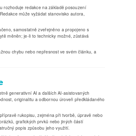
ku rozhoduje redakce na základě posouzení
. Redakce může vyžádat stanovisko autora,
ačeno, samostatně zveřejněno a propojeno s
ě měněn; je-li to technicky možné, zůstává
závažnou chybu nebo nepřesnost ve svém článku, a
e
etně generativní AI a dalších AI-asistovaných
ohodnost, originalitu a odbornou úroveň předkládaného
ři přípravě rukopisu, zejména při tvorbě, úpravě nebo
brázků, grafických prvků nebo jiných částí
tručný popis způsobu jeho využití.