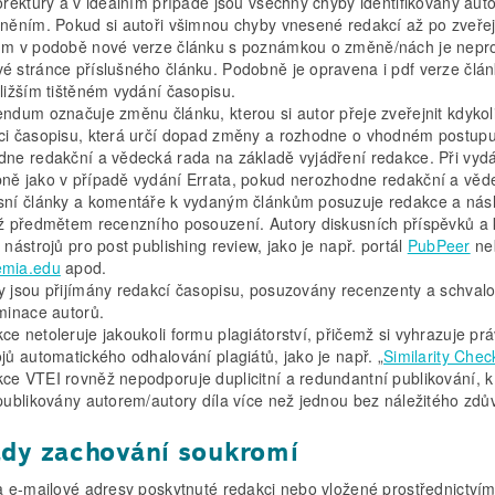
korektury a v ideálním případě jsou všechny chyby identifikovány a
jněním. Pokud si autoři všimnou chyby vnesené redakcí až po zveřejn
um v podobě nové verze článku s poznámkou o změně/nách je nepro
é stránce příslušného článku. Podobně je opravena i pdf verze člán
bližším tištěném vydání časopisu.
endum označuje změnu článku, kterou si autor přeje zveřejnit kdykoli
ci časopisu, která určí dopad změny a rozhodne o vhodném postupu
dne redakční a vědecká rada na základě vyjádření redakce. Při vyd
ně jako v případě vydání Errata, pokud nerozhodne redakční a věde
sní články a komentáře k vydaným článkům posuzuje redakce a nás
éž předmětem recenzního posouzení. Autory diskusních příspěvků a 
 nástrojů pro post publishing review, jako je např. portál
PubPeer
neb
mia.edu
apod.
y jsou přijímány redakcí časopisu, posuzovány recenzenty a schval
iminace autorů.
ce netoleruje jakoukoli formu plagiátorství, přičemž si vyhrazuje p
jů automatického odhalování plagiátů, jako je např. „
Similarity Chec
ce VTEI rovněž nepodporuje duplicitní a redundantní publikování, k
 publikovány autorem/autory díla více než jednou bez náležitého zdů
dy zachování soukromí
 e-mailové adresy poskytnuté redakci nebo vložené prostřednictvím