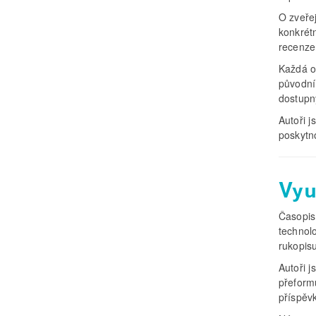
O zveře
konkrét
recenzen
Každá o
původní
dostupn
Autoři j
poskytn
Vyu
Časopis 
technolo
rukopis
Autoři j
přeformu
příspěv