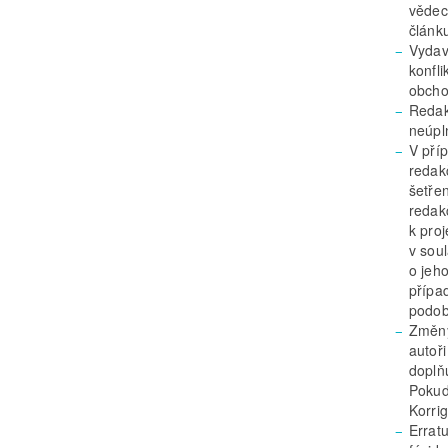
vědec
článk
Vydav
konfli
obcho
Redak
neúpl
V pří
redakč
šetře
redak
k pro
v sou
o jeh
případ
podob
Změny
autoř
doplň
Pokud
Korri
Errat