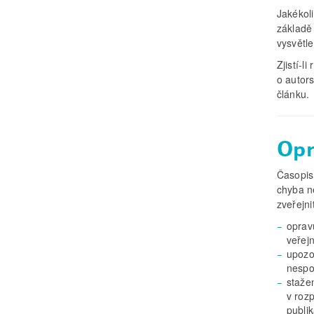
Jakékol
základě
vysvětle
Zjistí-l
o autors
článku.
Opr
Časopis
chyba n
zveřejni
oprav
veřejn
upozo
nespo
staže
v rozp
publik