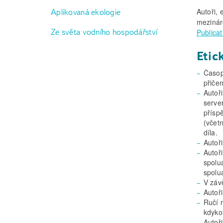
Autoři, 
Aplikovaná ekologie
mezinár
Ze světa vodního hospodářství
Publicat
E
tic
Časop
přiče
Autoři
serve
přísp
(včet
díla.
Autoř
Autoři
spolu
spolu
V záv
Autoř
Ručí 
kdykol
Autoř