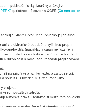
sadami publikační etiky, které vycházejí z
 /PERK/
společnosti Elsevier a COPE (
Committee on
hrnující vlastní výzkumné výsledky jejích autorů,
é ani v elektronické podobě (s výjimkou preprint
likovaného díla (například významné rozšíření
rmovat redakci o všech dříve zveřejněných verzích
spolu s rukopisem k posouzení rozsahu přepracování
ně.
leli na přípravě a vzniku textu, a za to, že všichni
ení a souhlasí s uvedením svých jmen jako
y projektu.
ní všech použitých zdrojů.
ahují autorská práva. Redakce si může toto povolení
žovat způsob citování, formát dodaných materiálů