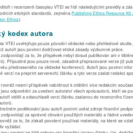
editoři i recenzenti časopisu VTEI se řídí následujícími pravidly a zá
odních etických standardů, zejména
Publishing Ethics Resource Kit
ion Ethics
).
ký kodex autora
is VTEI uveřejňuje pouze původní vědecké nebo přehledové studie, s
mž autoři jsou povinni dodržovat etické zásady výzkumné práce.
 zodpovídají za to, že příspěvek nebyl dosud publikován ani v tištěn
rů). Přípustné jsou pouze nové, zásadně přepracované verze již pub
ěvku předneseného na vědecké konferenci). Autoři jsou povinni info
ně verzí na preprint serverech) článku a tyto verze zaslat redakci 
i rovněž nesmí příspěvek nabídnout k otištění více redakcím součas
 jsou odpovědní za uvedení autorství všech spoluautorů, kteří se podí
autoři viděli a odsouhlasili verzi článku zaslanou do recenzního říz
autorů.
ěrečném poděkování jsou autoři povinni uvést zdroje finanční podpor
i zodpovídají za správné citování použitých materiálů a řádné uvede
rovněž za to, že získali povolení používat materiály, na které se vzt
iv vyžádat.
i jsou povinni se řídit pokyny pro formální úpravu článku, tzn. dodr