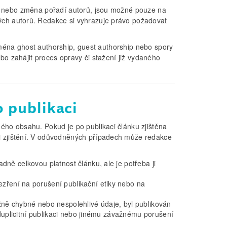
ní nebo změna pořadí autorů, jsou možné pouze na
ch autorů. Redakce si vyhrazuje právo požadovat
ejména ghost authorship, guest authorship nebo spory
bo zahájit proces opravy či stažení již vydaného
o publikaci
ho obsahu. Pokud je po publikaci článku zjištěna
 zjištění. V odůvodněných případech může redakce
dně celkovou platnost článku, ale je potřeba ji
zření na porušení publikační etiky nebo na
žně chybné nebo nespolehlivé údaje, byl publikován
, duplicitní publikaci nebo jinému závažnému porušení