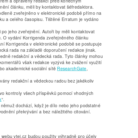
utorem a opraveny redakcí před konečným
ění článku, měli by kontaktovat šéfredaktora.
dleně zveřejněno v elektronické podobě přímo na
ku a celého časopisu. Tištěné Erratum je vydáno
 po jeho zveřejnění. Autoři by měli kontaktovat
. O vydání Korrigenda zveřejněného článku
ání Korrigenda v elektronické podobě se postupuje
cká rada na základě doporučení redakce jinak.
ledně redakční a vědecká rada. Tyto články mohou
komentářů však redakce vyzývá ke zvážení využití
o akademické sociální sítě
ResearchGate
,
ovány redakční a vědeckou radou bez jakékoliv
rávo kontroly všech příspěvků pomocí vhodných
k
“.
 němuž dochází, když je dílo nebo jeho podstatné
vodnění překrývání a bez náležitého citování.
 webu vtei.cz budou použity výhradně pro účely