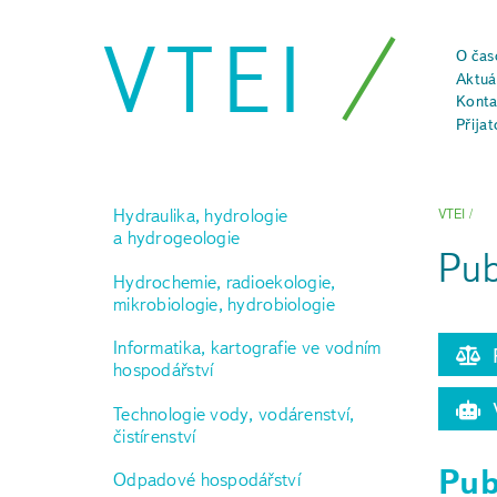
VTEI
O čas
Aktuál
Konta
Přijat
Hydraulika, hydrologie
VTEI
/
a hydrogeologie
Pub
Hydrochemie, radioekologie,
mikrobiologie, hydrobiologie
Informatika, kartografie ve vodním
P
hospodářství
V
Technologie vody, vodárenství,
čistírenství
Pub
Odpadové hospodářství