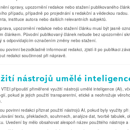
jnění opravy, upozornění redakce nebo stažení publikovaného člán
ního případu, případně po projednání s redakční a vědeckou radou
ta, instituce autora nebo dalších relevantních subjektů.
prava, upozornění redakce nebo stažení článku musí být jasně ozn
m článkem. Původní publikovaný článek nebude bez upozornění skryt
ý s odpovídajícím označením změny nebo stažení.
sou povinni bezodkladně informovat redakci, zjistí-li po publikaci 
out redakci součinnost při nápravě.
žití nástrojů umělé inteligenc
VTEI připouští přiměřené využití nástrojů umělé inteligence (AI), vč
gií, pokud je jejich použití transparentní, etické a neohrožuje věr
u.
sou povinni redakci přiznat použití nástrojů AI, pokud byly využity p
lování textu, překladech, souhrnech, analýze dat, tvorbě tabulek, o
ku. Uvedení by mělo obsahovat alespoň název použitého nástroje a s