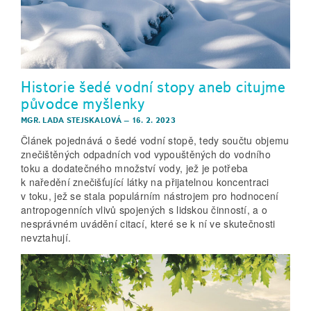
Historie šedé vodní stopy aneb citujme
původce myšlenky
MGR. LADA STEJSKALOVÁ
–
16. 2. 2023
Článek pojednává o šedé vodní stopě, tedy součtu objemu
znečištěných odpadních vod vypouštěných do vodního
toku a dodatečného množství vody, jež je potřeba
k naředění znečišťující látky na přijatelnou koncentraci
v toku, jež se stala populárním nástrojem pro hodnocení
antropogenních vlivů spojených s lidskou činností, a o
nesprávném uvádění citací, které se k ní ve skutečnosti
nevztahují.