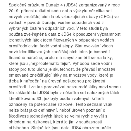
Společný průzkum Dunaje 4 (JDS4) zorganizovaný v roce
2019, přinesl unikátní sadu dat o výskytu několika set
nových znečišťujících látek vzbuzujících obavy (CECs) ve
vodách v povodí Dunaje, včetně odpadních vod z
vybraných čistíren odpadních vod. V této studii byla
použita zve-řejněná data z JDS4 k posouzení významnosti
jednotlivých látek identifikovaných v odpadních vodách
prostřednictvím šedé vodní stopy. Stanovo-vání všech
nově identifikovaných znečišťujících látek je časově i
finančně náročné, proto má smysl zaměřit se na látky,
které jsou „nejproblematič-tější“. Výhodou šedé vodní
stopy pro tuto úlohu je skutečnost, že převádí množství
emitované znečišťující látky na množství vody, které je
třeba k naředění na úroveň neškodnou pro životní
prostředí. Lze tak porovnávat nesourodé látky mezi sebou.
Na základě dat JDS4 bylo z několika set nalezených látek
identifikováno 33, jež byly podle zvolených kritérií
označeny za potenciálně rizikové. Tento seznam však
nelze brát jako definitivní, neboť úroveň poznání o
škodlivosti jednotlivých látek se velmi rychle vyvíjí s
ohledem na rizikovost, která je jim v současnosti
přikládána. Stejně tak jsou data JDS4 obrazem určité