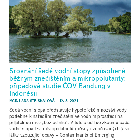
Srovnání šedé vodní stopy způsobené
běžným znečištěním a mikropolutanty:
případová studie ČOV Bandung v
Indonésii
MGR. LADA STEJSKALOVÁ
–
12. 8. 2024
Šedá vodní stopa představuje hypotetické množství vody
potřebné k naředění znečištění ve vodním prostředí na
přijatelnou mez „bez účinku“. V této studii se zkoumá šedá
vodní stopa tzv. mikropolutantů (někdy označovaných jako
látky vzbuzující obavy – Contaminants of Emerging