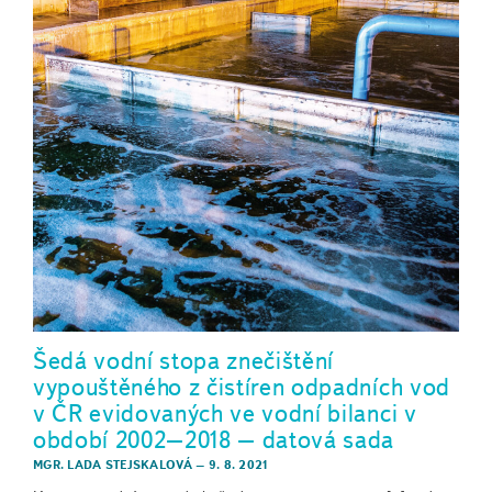
Šedá vodní stopa znečištění
vypouštěného z čistíren odpadních vod
v ČR evidovaných ve vodní bilanci v
období 2002–2018 – datová sada
MGR. LADA STEJSKALOVÁ
–
9. 8. 2021