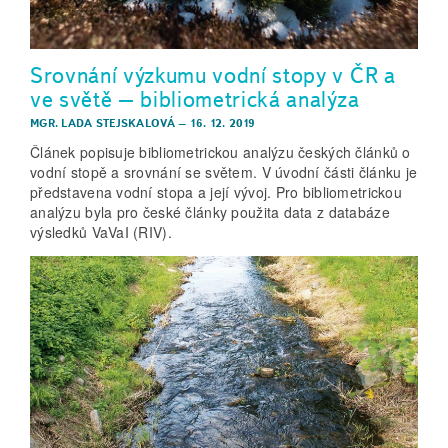
Srovnání výzkumu vodní stopy v ČR a
ve světě – bibliometrická analýza
MGR. LADA STEJSKALOVÁ
–
16. 12. 2019
Článek popisuje bibliometrickou analýzu českých článků o
vodní stopě a srovnání se světem. V úvodní části článku je
představena vodní stopa a její vývoj. Pro bibliometrickou
analýzu byla pro české články použita data z databáze
výsledků VaVaI (RIV).