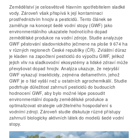
Zemědělství je celosvětově hlavním spotřebitelem sladké
vody. Zároveň však přispívá k její kontaminaci
prostřednictvím hnojiv a pesticidů. Tento článek se
zaměřuje na koncept šedé vodní stopy (GWF) jako
environmentálního ukazatele hodnotícího dopad
zemědělské produkce na vodní zdroje. Studie analyzuje
GWF pěstování sladovnického ječmene na ploše 9 674 ha
v různých regionech České republiky (ČR). Zvláštní důraz
je kladen na započtení pesticidů do výpočtu GWF, jelikož
jejich vliv na sladkovodní ekosystémy a lidské zdraví může
převyšovat dopad hnojiv. Analýza ukazuje, že nejvyšší
GWF vykazují insekticidy, zejména deltamethrin, jehož
GWF je o řád vyšší než u ostatních agrochemikálií. Studie
podtrhuje důležitost zahrnutí pesticidů do budoucích
hodnocení GWF, aby bylo možné lépe posoudit
environmentální dopady zemědělské produkce a
optimalizovat strategie udržitelného hospodaření s
vodními zdroji. Zároveň studie diskutuje různé přístupy
zahrnutí biologicky aktivních látek do modelů šedé vodní
stopy.