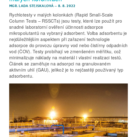
MGR. LADA STEJSKALOVÁ
–
8. 8. 2022
Rychlotesty v malých kolonkách (Rapid Small­‑Scale
Column Tests – RSSCTs) jsou testy, které lze použít pro
snadné laboratorní ověření účinnosti adsorpce
mikropolutantů na vybraný adsorbent. Volba adsorbentu je
nejdůležitějším aspektem při zařazení technologie
adsorpce do provozu úpravny vod nebo čistírny odpadních
vod (ČOV). Testy probíhají ve zmenšeném měřítku, což
minimalizuje náklady na materiál i vlastní realizaci testů.
Článek se zaměřuje na adsorpci na granulovaném
aktivním uhlí (GAU), jelikož je to nejčastěji používaný typ
adsorbentu.