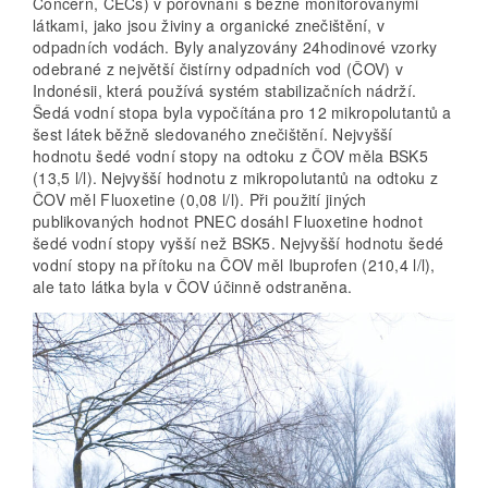
Concern, CECs) v porovnání s běžně monitorovanými
látkami, jako jsou živiny a organické znečištění, v
odpadních vodách. Byly analyzovány 24hodinové vzorky
odebrané z největší čistírny odpadních vod (ČOV) v
Indonésii, která používá systém stabilizačních nádrží.
Šedá vodní stopa byla vypočítána pro 12 mikropolutantů a
šest látek běžně sledovaného znečištění. Nejvyšší
hodnotu šedé vodní stopy na odtoku z ČOV měla BSK5
(13,5 l/l). Nejvyšší hodnotu z mikropolutantů na odtoku z
ČOV měl Fluoxetine (0,08 l/l). Při použití jiných
publikovaných hodnot PNEC dosáhl Fluoxetine hodnot
šedé vodní stopy vyšší než BSK5. Nejvyšší hodnotu šedé
vodní stopy na přítoku na ČOV měl Ibuprofen (210,4 l/l),
ale tato látka byla v ČOV účinně odstraněna.