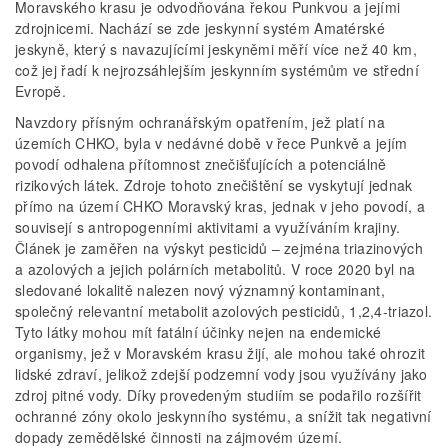
Moravského krasu je odvodňována řekou Punkvou a jejími
zdrojnicemi. Nachází se zde jeskynní systém Amatérské
jeskyně, který s navazujícími jeskyněmi měří více než 40 km,
což jej řadí k nejrozsáhlejším jeskynním systémům ve střední
Evropě.
Navzdory přísným ochranářským opatřením, jež platí na
územích CHKO, byla v nedávné době v řece Punkvě a jejím
povodí odhalena přítomnost znečišťujících a potenciálně
rizikových látek. Zdroje tohoto znečištění se vyskytují jednak
přímo na území CHKO Moravský kras, jednak v jeho povodí, a
souvisejí s antropogenními aktivitami a využíváním krajiny.
Článek je zaměřen na výskyt pesticidů – zejména triazinových
a azolových a jejich polárních metabolitů. V roce 2020 byl na
sledované lokalitě nalezen nový významný kontaminant,
společný relevantní metabolit azolových pesticidů, 1,2,4-triazol.
Tyto látky mohou mít fatální účinky nejen na endemické
organismy, jež v Moravském krasu žijí, ale mohou také ohrozit
lidské zdraví, jelikož zdejší podzemní vody jsou využívány jako
zdroj pitné vody. Díky provedeným studiím se podařilo rozšířit
ochranné zóny okolo jeskynního systému, a snížit tak negativní
dopady zemědělské činnosti na zájmovém území.