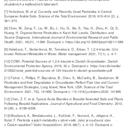
zkušebních a kalibračních laboratoří.
[7] Hvězdová, M. et al. Currently and Recently Used Pesticides in Central
European Arable Soils.
Science of the Total Environment
. 2018, 613–614 (2), s.
361–370.
[8] Chen, W., Zeng, F., Liu, W., Bu, J., Hu, G., Xie, S., Yao, H., Zhou, H., Qi, S.,
Huang, H. Organochlorine Pesticides in Karst Koil: Levels, Distribution, and
Source Diagnosis.
International Journal of Environmental Research and Public
Health
. 2021, 18(21), 11589. Dostupné z: https://doi.org/10.3390/ijerph182111589
[9] Halešová, T., Václavíková, M., Tomešová, D., Erban, T. 1,2,4-triazole: (Un)
known Relevant Metabolite in Water.
Water management
. 2021, 71(1), s. 4–7.
[10] COWI.
Potential Sources of 1,2,4-triazole in Danish Groundwater
. Danish
Environmental Protection Agency, 2019, 32 s. Dostupné z: https://mst.dk/media/
210522/notat_potential-sources-of-124-triazole-in-danish-groundwater.pdf
[11] Fisher, I., Phillips, P., Bayraktar, B., Chen, S., McCarthy, B., Sandstrom, M.
Pesticides and their Degradates in Groundwater Reflect Past Use and Current
Management Strategies, Long Island, New York, USA.
Science of the Total
Environment
. 2021, 752, 141895. Dostupné z: /10.1016/j.scitotenv.2020. 141895
[12] Chen, Z. F. et al. Typical Azole Biocides in Biosolid-Amended Soils and Plants
Following Biosolid Applications.
Journal of Agricultural and Food Chemistry
. 2013,
61(26), s. 6198–6206.
[13] Moulisová, A., Bendakovská, L., Kožíšek, F., Vavrouš, A., Jeligová, H.,
Kotal, F. Pesticidy a jejich metabolity v pitné vodě. Jaký je současný stav
v České republice?
Vodní hospodářství
. 2018, 68(7), s. 4–10. Dostupné z: