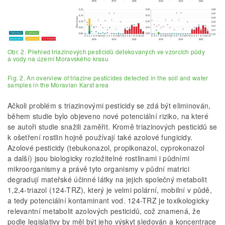
Obr. 2. Přehled triazinových pesticidů detekovaných ve vzorcích půdy
a vody na území Moravského krasu
Fig. 2. An overview of triazine pesticides detected in the soil and water
samples in the Moravian Karst area
Ačkoli problém s triazinovými pesticidy se zdá být eliminován,
během studie bylo objeveno nové potenciální riziko, na které
se autoři studie snažili zaměřit. Kromě triazinových pesticidů se
k ošetření rostlin hojně používají také azolové fungicidy.
Azolové pesticidy (tebukonazol, propikonazol, cyprokonazol
a další) jsou biologicky rozložitelné rostlinami i půdními
mikroorganismy a právě tyto organismy v půdní matrici
degradují mateřské účinné látky na jejich společný metabolit
1,2,4-triazol (124-TRZ), který je velmi polární, mobilní v půdě,
a tedy potenciální kontaminant vod. 124-TRZ je toxikologicky
relevantní metabolit azolových pesticidů, což znamená, že
podle legislativy by měl být jeho výskyt sledován a koncentrace