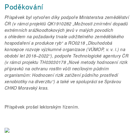
Poděkování
Příspěvek byl vytvořen díky podpoře Ministerstva zemědělství
ČR (v rámci projektů QK1910282 „Možnosti zmírnění dopadů
extrémních srážkoodtokových jevů v malých povodích
s ohledem na požadavky trvale udržitelného zemědělského
hospodaření a produkce ryb“ a RO0218 „Dlouhodobá
koncepce rozvoje výzkumné organizace (VÚMOP, v. v. i.) na
období let 2018–2022“), podpoře Technologické agentury ČR
(v rámci projektu TH03030178 „Nové metody hodnocení rizik
přípravků na ochranu rostlin vůči necílovým půdním
organismům: Hodnocení rizik zatížení půdního prostředí
xenobiotiky na diverzitu“) a také ve spolupráci se Správou
CHKO Moravský kras.
Příspěvek prošel lektorským řízením.