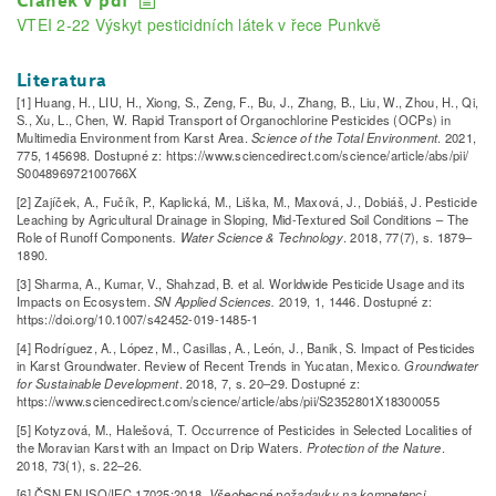
Článek v pdf
VTEI 2-22 Výskyt pesticidních látek v řece Punkvě
Literatura
[1] Huang, H., LIU, H., Xiong, S., Zeng, F., Bu, J., Zhang, B., Liu, W., Zhou, H., Qi,
S., Xu, L., Chen, W. Rapid Transport of Organochlorine Pesticides (OCPs) in
Multimedia Environment from Karst Area.
Science of the Total Environment
. 2021,
775, 145698. Dostupné z: https://www.sciencedirect.com/science/article/abs/pii/
S004896972100766X
[2] Zajíček, A., Fučík, P., Kaplická, M., Liška, M., Maxová, J., Dobiáš, J. Pesticide
Leaching by Agricultural Drainage in Sloping, Mid-Textured Soil Conditions – The
Role of Runoff Components
.
Water Science & Technology
. 2018, 77(7), s. 1879–
1890.
[3] Sharma, A., Kumar, V., Shahzad, B. et al. Worldwide Pesticide Usage and its
Impacts on Ecosystem.
SN Applied Sciences.
2019, 1, 1446. Dostupné z:
https://doi.org/10.1007/s42452-019-1485-1
[4] Rodríguez, A., López, M., Casillas, A., León, J., Banik, S. Impact of Pesticides
in Karst Groundwater. Review of Recent Trends in Yucatan, Mexico
.
Groundwater
for Sustainable Development
. 2018, 7, s. 20–29. Dostupné z:
https://www.sciencedirect.com/science/article/abs/pii/S2352801X18300055
[5] Kotyzová, M., Halešová, T. Occurrence of Pesticides in Selected Localities of
the Moravian Karst with an Impact on Drip Waters.
Protection of the Nature
.
2018, 73(1), s. 22–26.
[6] ČSN EN ISO/IEC 17025:2018.
Všeobecné požadavky na kompetenci