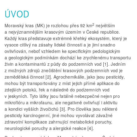
ÚVOD
2
Moravský kras (MK) je rozlohou přes 92 km
největším
a nejvýznamnějším krasovým územím v České republice.
Každý kras představuje extrémně křehký ekosystém, který je
vysoce citlivý na zásahy lidské činnosti a je jimi snadno
ovlivňován, neboť vzhledem ke specifickým pedologickým
a geologickým podmínkám dochází ke zrychlenému transportu
živin a kontaminantů z půdy do podzemních vod [1]. Jedním
z možných zdrojů znečištění krasových podzemních vod je
zemědělská činnost [2]. Agrochemikálie, jako jsou pesticidy,
mohou být transportovány z míst jejich přímé aplikace do
zdejších potoků, řek a následně do podzemních vod
v jeskyních. Tyto látky jsou fatálně nebezpečné nejen pro
mikroflóru a mikrofaunu, ale negativně ovlivňují i aktivitu
a kondici vyšších živočichů [3]. Pro člověka jsou některé
pesticidy karcinogenní, jiné mohou vyvolávat závažné
zdravotní komplikace zahrnující metabolické poruchy,
neurologické poruchy a alergické reakce [4].