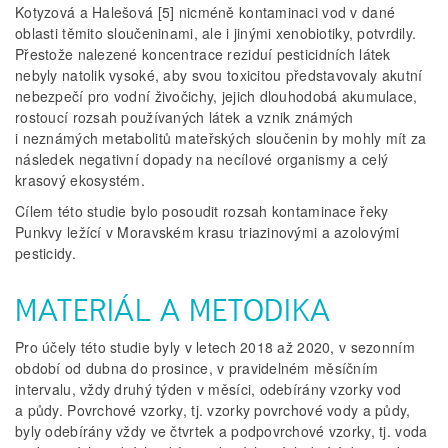
Kotyzová a Halešová [5] nicméně kontaminaci vod v dané
oblasti těmito sloučeninami, ale i jinými xenobiotiky, potvrdily.
Přestože nalezené koncentrace reziduí pesticidních látek
nebyly natolik vysoké, aby svou toxicitou představovaly akutní
nebezpečí pro vodní živočichy, jejich dlouhodobá akumulace,
rostoucí rozsah používaných látek a vznik známých
i neznámých metabolitů mateřských sloučenin by mohly mít za
následek negativní dopady na necílové organismy a celý
krasový ekosystém.
Cílem této studie bylo posoudit rozsah kontaminace řeky
Punkvy ležící v Moravském krasu triazinovými a azolovými
pesticidy.
MATERIÁL A METODIKA
Pro účely této studie byly v letech 2018 až 2020, v sezonním
období od dubna do prosince, v pravidelném měsíčním
intervalu, vždy druhý týden v měsíci, odebírány vzorky vod
a půdy. Povrchové vzorky, tj. vzorky povrchové vody a půdy,
byly odebírány vždy ve čtvrtek a podpovrchové vzorky, tj. voda