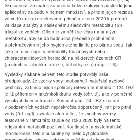
Skutečnost, že mateřské účinné látky azolových pesticidů jsou
aplikovány na půdu v hojném množství, a přitom jejich rezidua
ve vodě nejsou detekována, přispěla v roce 2020 k potřebě
validace analýzy a následnému sledování metabolitu 124-
triazol ve vodách. Cílem je zaměřit se včas na analýzu
metabolitu, aby se do budoucna předešlo problémům
s překračováním jeho hygienického limitu pro pitnou vodu, tak
jako je tomu např. s metabolity triazinových nebo
chloracetanilidových herbicidů na některých územích ČR
(acetochlor, alachlor, atrazin, terbuthylazin) (např. [13]).
Výsledky získané během této studie potvrdily naše
předpoklady, že vzorky vody neobsahují mateřské azolové
pesticidy, zatímco jejich společný relevantní metabolit 124-TRZ
je již přítomen v jakémkoli druhu vody (
obr. 3
), a to v poměrně
vysokých koncentracích. Koncentrace 124-TRZ sice ani
v podzemních vodách nepřekročila doporučený limit pro pitné
vody (0,1 µg/l), avšak je alarmující, že všechny vzorky
testované v rámci této studie od roku 2020 byly na tento
relevantní metabolit pozitivní. Kontinuální a systematické
monitorování této sloučeniny by mělo být globálně
organizováno, aby se zabránilo nežádoucí akumulaci