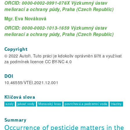
ORCID: 0000-0002-0991-076X Výzkumný ústav
meliorací a ochrany půdy, Praha (Czech Republic)
Mgr. Eva Nováková
ORCID: 0000-0002-1013-1659 Výzkumný ústav
meliorací a ochrany půdy, Praha (Czech Republic)
Copyright
© 2022 Autoři. Tuto práci je kdokoliv oprávněn šířit a využívat
za podmínek licence CC BY-NC 4.0
DOI
10.46555/VTEI.2021.12.001
Klíčová slova
azoly
jakost vody
Moravský kras
povrchová a podzemní voda
triaziny
Summary
Occurrence of pesticide matters in the