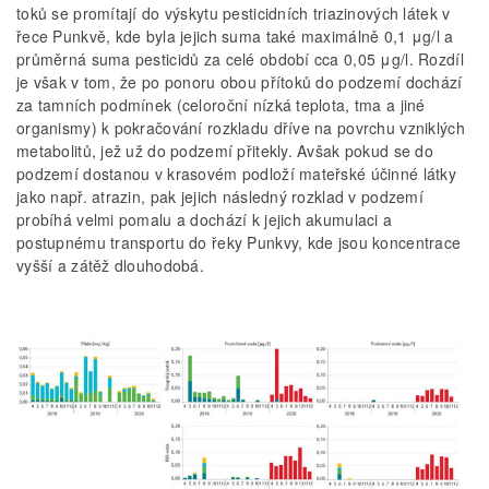
toků se promítají do výskytu pesticidních triazinových látek v
řece Punkvě, kde byla jejich suma také maximálně 0,1 μg/l a
průměrná suma pesticidů za celé období cca 0,05 μg/l. Rozdíl
je však v tom, že po ponoru obou přítoků do podzemí dochází
za tamních podmínek (celoroční nízká teplota, tma a jiné
organismy) k pokračování rozkladu dříve na povrchu vzniklých
metabolitů, jež už do podzemí přitekly. Avšak pokud se do
podzemí dostanou v krasovém podloží mateřské účinné látky
jako např. atrazin, pak jejich následný rozklad v podzemí
probíhá velmi pomalu a dochází k jejich akumulaci a
postupnému transportu do řeky Punkvy, kde jsou koncentrace
vyšší a zátěž dlouhodobá.