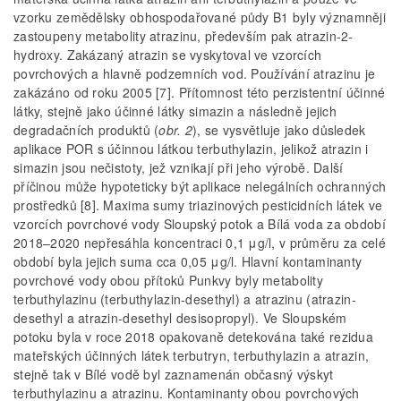
vzorku zemědělsky obhospodařované půdy B1 byly významněji
zastoupeny metabolity atrazinu, především pak atrazin-2-
hydroxy. Zakázaný atrazin se vyskytoval ve vzorcích
povrchových a hlavně podzemních vod. Používání atrazinu je
zakázáno od roku 2005 [7]. Přítomnost této perzistentní účinné
látky, stejně jako účinné látky simazin a následně jejich
degradačních produktů (
obr. 2
), se vysvětluje jako důsledek
aplikace POR s účinnou látkou terbuthylazin, jelikož atrazin i
simazin jsou nečistoty, jež vznikají při jeho výrobě. Další
příčinou může hypoteticky být aplikace nelegálních ochranných
prostředků [8]. Maxima sumy triazinových pesticidních látek ve
vzorcích povrchové vody Sloupský potok a Bílá voda za období
2018–2020 nepřesáhla koncentraci 0,1 μg/l, v průměru za celé
období byla jejich suma cca 0,05 μg/l. Hlavní kontaminanty
povrchové vody obou přítoků Punkvy byly metabolity
terbuthylazinu (terbuthylazin-desethyl) a atrazinu (atrazin-
desethyl a atrazin-desethyl desisopropyl). Ve Sloupském
potoku byla v roce 2018 opakovaně detekována také rezidua
mateřských účinných látek terbutryn, terbuthylazin a atrazin,
stejně tak v Bílé vodě byl zaznamenán občasný výskyt
terbuthylazinu a atrazinu. Kontaminanty obou povrchových