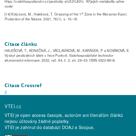
https://vodnihospodarstvi.cz/pesticidy-a%E2%80% AFjejich-metabolity-pitne-
vode/
st
[14] Kotyzová, M., Halešová, T. Grassing of the 1
Zone in the Moravian Karst.
Protection of the Nature
. 2021, 76(1), s. 15–18.
Citace článku
HALEŠOVÁ, T., KONEČNÁ, J., VÁCLAVÍKOVÁ, M., KARÁSEK, P. a NOVÁKOVÁ, E.
Výskyt pesticidních látek v řece Punkvě.
Vodohospodářské technicko-
ekonomické informace
, 2022, roč. 64, č. 2, str. 29–33. ISSN 0322-8916.
Citace Crossref
2
VTEI.cz
VTEI je open access časopis, autorům ani čtenářům článků
nejsou účtovány žádné poplatky.
VTEI je zahrnut do databází
DOAJ
a
Scopus
.