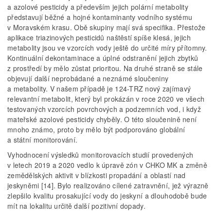
a azolové pesticidy a především jejich polární metabolity
představují běžné a hojné kontaminanty vodního systému
v Moravském krasu. Obě skupiny mají svá specifika. Přestože
aplikace triazinových pesticidů naštěstí spíše klesá, jejich
metabolity jsou ve vzorcích vody ještě do určité míry přítomny.
Kontinuální dekontaminace a úplné odstranění jejich zbytků
z prostředí by mělo zůstat prioritou. Na druhé straně se stále
objevují další neprobádané a neznámé sloučeniny
a metabolity. V našem případě je 124-TRZ nový zajímavý
relevantní metabolit, který byl prokázán v roce 2020 ve všech
testovaných vzorcích povrchových a podzemních vod, i když
mateřské azolové pesticidy chyběly. O této sloučenině není
mnoho známo, proto by mělo být podporováno globální
a státní monitorování.
Vyhodnocení výsledků monitorovacích studií provedených
v letech 2019 a 2020 vedlo k úpravě zón v CHKO MK a změně
zemědělských aktivit v blízkosti propadání a oblastí nad
jeskyněmi [14]. Bylo realizováno cílené zatravnění, jež výrazně
zlepšilo kvalitu prosakující vody do jeskyní a dlouhodobě bude
mít na lokalitu určitě další pozitivní dopady.