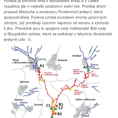
Punkva je ponorná řeka v Moravském krasu a v České
republice jde o nejdelší podzemní vodní tok. Protéká dnem
propasti Macocha a soustavou Punkevních jeskyní, které
spoluvytvářela. Punkva vzniká soutokem mnoha ponorných
zdrojnic, jež protékají územím vápenců od severu a východu
k jihu. Převážně jsou to spojené vody holštejnské Bílé vody
a Sloupského potoka, které se setkávají v labyrintu Amatérské
jeskyně (
obr. 1
).