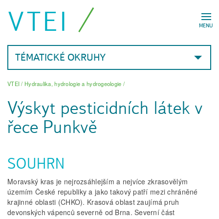
VTEI
MENU
TÉMATICKÉ OKRUHY
VTEI
/
Hydraulika, hydrologie a hydrogeologie
/
Výskyt pesticidních látek v
řece Punkvě
SOUHRN
Moravský kras je nejrozsáhlejším a nejvíce zkrasovělým
územím České republiky a jako takový patří mezi chráněné
krajinné oblasti (CHKO). Krasová oblast zaujímá pruh
devonských vápenců severně od Brna. Severní část