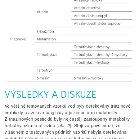
VÝSLEDKY A DISKUZE
Ve většině testovaných vzorků vod byly detekovány triazinové
herbicidy a azolové fungicidy a jejich polární metabolity.
Z triazinových pesticidů byly nejčastěji zastoupeny metabolity
terbuthylazinu a atrazinu (
obr. 2
). Stojí za povšimnutí, že
v žádném z testovaných půdních vzorků nebyla detekována
mateřská účinná látka atrazin ani terbuthylazin a pouze ve