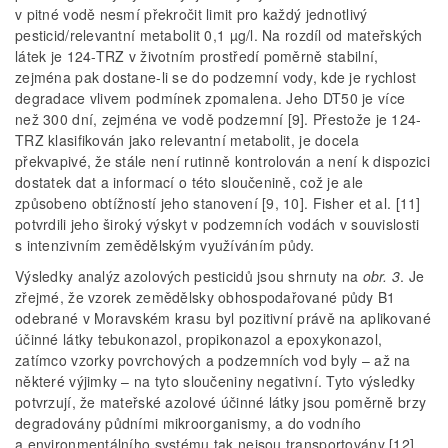
v pitné vodě nesmí překročit limit pro každý jednotlivý
pesticid/relevantní metabolit 0,1 µg/l. Na rozdíl od mateřských
látek je 124-TRZ v životním prostředí poměrně stabilní,
zejména pak dostane-li se do podzemní vody, kde je rychlost
degradace vlivem podmínek zpomalena. Jeho DT50 je více
než 300 dní, zejména ve vodě podzemní [9]. Přestože je 124-
TRZ klasifikován jako relevantní metabolit, je docela
překvapivé, že stále není rutinně kontrolován a není k dispozici
dostatek dat a informací o této sloučenině, což je ale
způsobeno obtížností jeho stanovení [9, 10]. Fisher et al. [11]
potvrdili jeho široký výskyt v podzemních vodách v souvislosti
s intenzivním zemědělským využíváním půdy.
Výsledky analýz azolových pesticidů jsou shrnuty na
obr. 3
. Je
zřejmé, že vzorek zemědělsky obhospodařované půdy B1
odebrané v Moravském krasu byl pozitivní právě na aplikované
účinné látky tebukonazol, propikonazol a epoxykonazol,
zatímco vzorky povrchových a podzemních vod byly – až na
některé výjimky – na tyto sloučeniny negativní. Tyto výsledky
potvrzují, že mateřské azolové účinné látky jsou poměrně brzy
degradovány půdními mikroorganismy, a do vodního
a environmentálního systému tak nejsou transportovány [12].