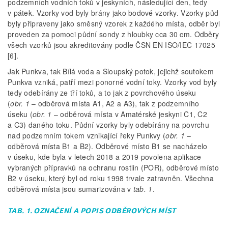
podzemních vodních toků v jeskyních, následující den, tedy
v pátek. Vzorky vod byly brány jako bodové vzorky. Vzorky půd
byly připraveny jako směsný vzorek z každého místa, odběr byl
proveden za pomoci půdní sondy z hloubky cca 30 cm. Odběry
všech vzorků jsou akreditovány podle ČSN EN ISO/IEC 17025
[6].
Jak Punkva, tak Bílá voda a Sloupský potok, jejichž soutokem
Punkva vzniká, patří mezi ponorné vodní toky. Vzorky vod byly
tedy odebírány ze tří toků, a to jak z povrchového úseku
(
obr. 1
– odběrová místa A1, A2 a A3), tak z podzemního
úseku (
obr. 1
– odběrová místa v Amatérské jeskyni C1, C2
a C3) daného toku. Půdní vzorky byly odebírány na povrchu
nad podzemním tokem vznikající řeky Punkvy (
obr. 1
–
odběrová místa B1 a B2). Odběrové místo B1 se nacházelo
v úseku, kde byla v letech 2018 a 2019 povolena aplikace
vybraných přípravků na ochranu rostlin (POR), odběrové místo
B2 v úseku, který byl od roku 1998 trvale zatravněn. Všechna
odběrová místa jsou sumarizována v
tab. 1
.
TAB. 1. OZNAČENÍ A POPIS ODBĚROVÝCH MÍST