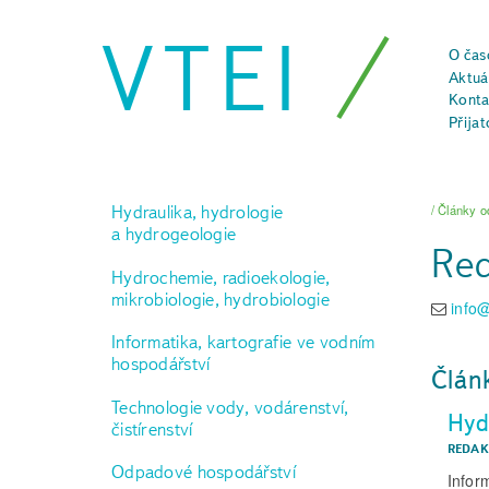
VTEI
O čas
Aktuál
Konta
Přijat
Hydraulika, hydrologie
/ Články 
a hydrogeologie
Re
Hydrochemie, radioekologie,
mikrobiologie, hydrobiologie
info@
Informatika, kartografie ve vodním
hospodářství
Člán
Technologie vody, vodárenství,
Hyd
čistírenství
REDAK
Odpadové hospodářství
Infor