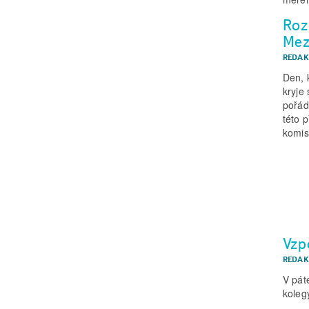
Roz
Mez
REDAK
Den, 
kryje
pořád
této 
komis
Vzp
REDAK
V pát
koleg