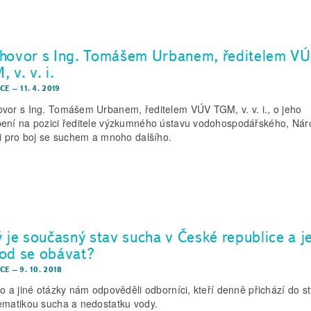
hovor s Ing. Tomášem Urbanem, ředitelem V
 v. v. i.
CE
–
11. 4. 2019
vor s Ing. Tomášem Urbanem, ředitelem VÚV TGM, v. v. i., o jeho
ení na pozici ředitele výzkumného ústavu vodohospodářského, Nár
ci pro boj se suchem a mnoho dalšího.
ý je současný stav sucha v České republice a j
od se obávat?
CE
–
9. 10. 2018
to a jiné otázky nám odpověděli odborníci, kteří denně přichází do s
ematikou sucha a nedostatku vody.