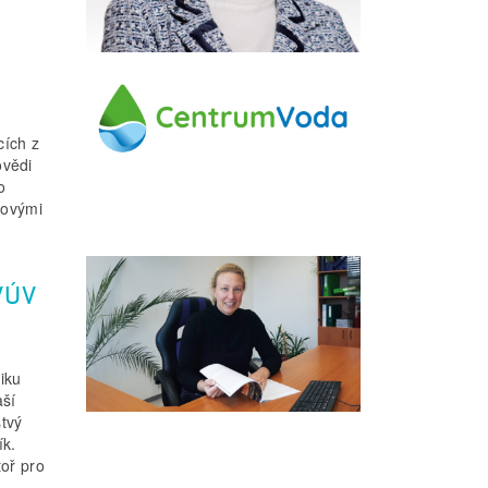
cích z
ovědi
o
lovými
 VÚV
iku
aší
stvý
ík.
toř pro