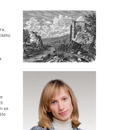
ra,
ického
a
se
ti
ím se
éto