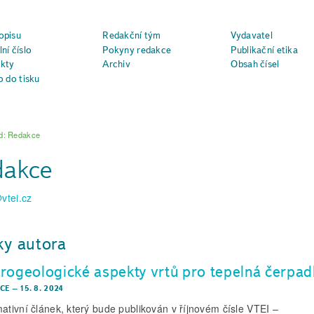
opisu
Redakční tým
Vydavatel
ní číslo
Pokyny redakce
Publikační etika
kty
Archiv
Obsah čísel
o do tisku
od: Redakce
dakce
vtei.cz
ky autora
rogeologické aspekty vrtů pro tepelná čerpad
CE
–
15. 8. 2024
mativní článek, který bude publikován v říjnovém čísle VTEI –