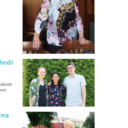
hodli
budovat
mezi
éma