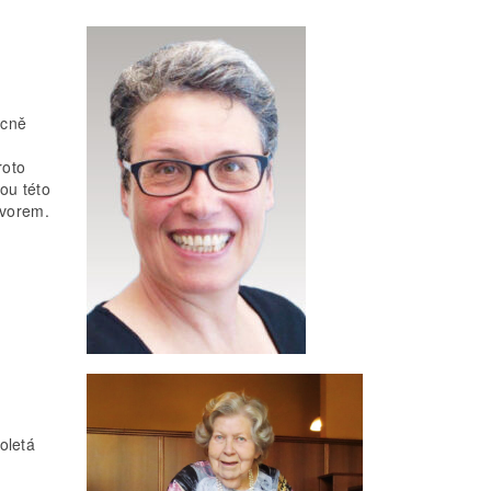
ácně
roto
ou této
ovorem.
oletá