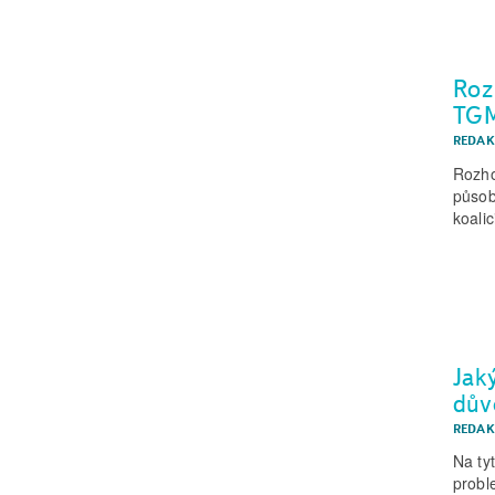
Roz
TGM,
REDAK
Rozho
působ
koali
Jak
dův
REDAK
Na ty
probl