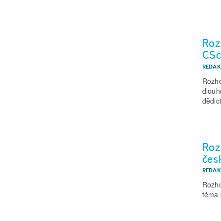
Roz
CSc
REDAK
Rozho
dlouh
dědict
Roz
čes
REDAK
Rozho
téma 