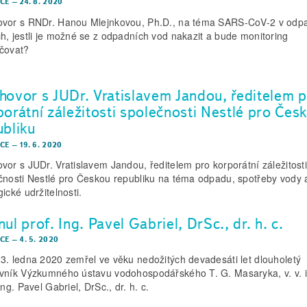
CE
–
24. 8. 2020
vor s RNDr. Hanou Mlejnkovou, Ph.D., na téma SARS-CoV-2 v odp
h, jestli je možné se z odpadních vod nakazit a bude monitoring
čovat?
hovor s JUDr. Vratislavem Jandou, ředitelem 
porátní záležitosti společnosti Nestlé pro Čes
ubliku
CE
–
19. 6. 2020
vor s JUDr. Vratislavem Jandou, ředitelem pro korporátní záležitosti
čnosti Nestlé pro Českou republiku na téma odpadu, spotřeby vody 
ické udržitelnosti.
ul prof. Ing. Pavel Gabriel, DrSc., dr. h. c.
CE
–
4. 5. 2020
3. ledna 2020 zemřel ve věku nedožitých devadesáti let dlouholetý
vník Výzkumného ústavu vodohospodářského T. G. Masaryka, v. v. i
Ing. Pavel Gabriel, DrSc., dr. h. c.