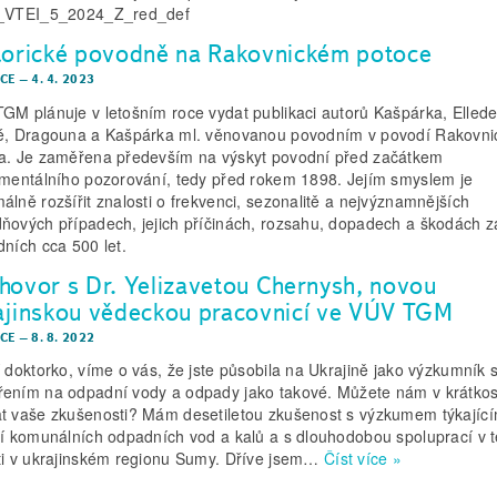
l_VTEI_5_2024_Z_red_def
torické povodně na Rakovnickém potoce
CE
–
4. 4. 2023
GM plánuje v letošním roce vydat publikaci autorů Kašpárka, Ellede
é, Dragouna a Kašpárka ml. věnovanou povodním v povodí Rakovn
a. Je zaměřena především na výskyt povodní před začátkem
umentálního pozorování, tedy před rokem 1898. Jejím smyslem je
álně rozšířit znalosti o frekvenci, sezonalitě a nejvýznamnějších
ňových případech, jejich příčinách, rozsahu, dopadech a škodách z
dních cca 500 let.
hovor s Dr. Yelizavetou Chernysh, novou
ajinskou vědeckou pracovnicí ve VÚV TGM
CE
–
8. 8. 2022
doktorko, víme o vás, že jste působila na Ukrajině jako výzkumník 
ením na odpadní vody a odpady jako takové. Můžete nám v krátkos
t vaše zkušenosti? Mám desetiletou zkušenost s výzkumem týkajíc
ní komunálních odpadních vod a kalů a s dlouhodobou spoluprací v t
ti v ukrajinském regionu Sumy. Dříve jsem…
Číst více »