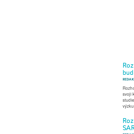
Roz
bud
REDAK
Rozho
svoji
studi
výzku
Roz
SAR