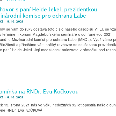
hovor s paní Heide Jekel, prezidentkou
inárodní komise pro ochranu Labe
CE
–
8. 10. 2021
kdy se vám do ruky dostává toto číslo našeho časopisu VTEI, se vz
 s termínem konání Magdeburského semináře o ochraně vod 2021,
aného Mezinárodní komisí pro ochranu Labe (MKOL). Využíváme p
příležitosti a přinášíme vám krátký rozhovor se současnou prezidentk
e paní Heide Jekel. Její medailonek naleznete v rámečku pod rozh
omínka na RNDr. Evu Kočkovou
CE
–
8. 10. 2021
ek 13. srpna 2021 nás ve věku nedožitých 92 let opustila naše dlouh
yně RNDr. Eva KOČKOVÁ.