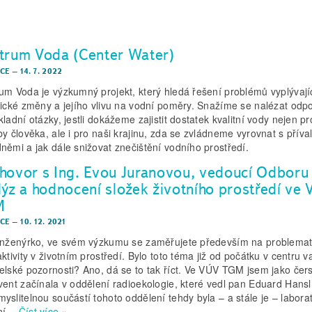
trum Voda (Center Water)
CE
–
14. 7. 2022
um Voda je výzkumný projekt, který hledá řešení problémů vyplývají
tické změny a jejího vlivu na vodní poměry. Snažíme se nalézat odp
ladní otázky, jestli dokážeme zajistit dostatek kvalitní vody nejen pr
by člověka, ale i pro naši krajinu, zda se zvládneme vyrovnat s příva
němi a jak dále snižovat znečištění vodního prostředí.
hovor s Ing. Evou Juranovou, vedoucí Odboru
lýz a hodnocení složek životního prostředí ve
M
CE
–
10. 12. 2021
inženýrko, ve svém výzkumu se zaměřujete především na problemat
ktivity v životním prostředí. Bylo toto téma již od počátku v centru v
elské pozornosti? Ano, dá se to tak říct. Ve VÚV TGM jsem jako čer
vent začínala v oddělení radioekologie, které vedl pan Eduard Hansl
yslitelnou součástí tohoto oddělení tehdy byla – a stále je – labora
ní…
Číst více »