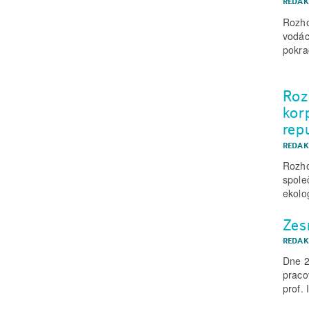
REDAK
Rozho
vodác
pokra
Roz
kor
rep
REDAK
Rozho
spole
ekolog
Zesn
REDAK
Dne 2
praco
prof. 