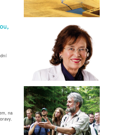
ou,
odní
em, na
Moravy.