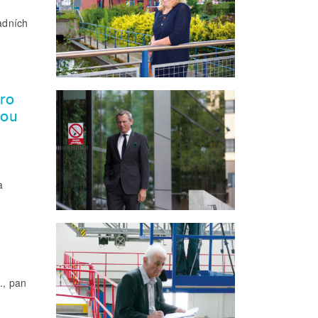
adních
pro
kou
a
., pan