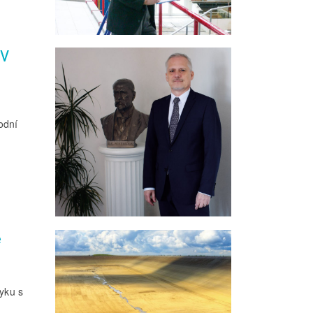
ÚV
odní
e
tyku s