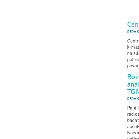
Cen
REDAK
Centr
klima
na zák
potře
povod
Roz
ana
TG
REDAK
Paní 
radioa
badat
absol
Neodm
měře