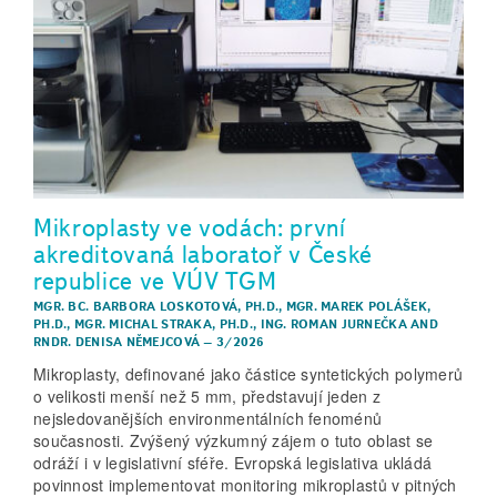
Mikroplasty ve vodách: první
akreditovaná laboratoř v České
republice ve VÚV TGM
MGR. BC. BARBORA LOSKOTOVÁ, PH.D.
,
MGR. MAREK POLÁŠEK,
PH.D.
,
MGR. MICHAL STRAKA, PH.D.
,
ING. ROMAN JURNEČKA
AND
RNDR. DENISA NĚMEJCOVÁ
–
3/2026
Mikroplasty, definované jako částice syntetických polymerů
o velikosti menší než 5 mm, představují jeden z
nejsledovanějších environmentálních fenoménů
současnosti. Zvýšený výzkumný zájem o tuto oblast se
odráží i v legislativní sféře. Evropská legislativa ukládá
povinnost implementovat monitoring mikroplastů v pitných