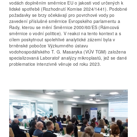
vodách doplněním směrnice EU o jakosti vod určených k
lidské spotřebě (Rozhodnutí Komise 2024/1441). Podobné
požadavky se brzy očekávají pro povrchové vody po
zavedení příslušné směrnice Evropského parlamentu a
Rady, kterou se mění Směrnice 2000/60/ES (Rámcová
směrnice o vodní politice). V reakci na tento kontext a s
cílem poskytnout spolehlivé analytické zázemí byla v
brněnské pobočce Výzkumného ústavu
vodohospodářského T. G. Masaryka (VÚV TGM) založena
specializovaná Laboratoř analýzy mikroplastů, jež se dané
problematice intenzivně věnuje od roku 2023.