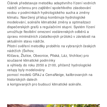
Článek představuje metodiku adaptivního řízení vodních
nádrží určenou pro zajištění spolehlivého zásobování
vodou v podmínkách hydrologického sucha a změny
klimatu. Navržený přístup kombinuje hydrologické
modelování, scénáře klimatické změny a optimalizaci
dispečerských grafů s regulačními stupni. Systém řízení
umožňuje flexibilní omezení vodárenských odběrů a
úpravu minimálních zůstatkových průtoků v závislosti na
aktuálním stavu nádrže.
Pilotní ověření metodiky proběhlo na vybraných českých
nádržích (Švihov,
Klíčava, Žlutice, Obecnice, Pilská, Láz, Vrchlice) pro
současné klimatické podmínky
a výhledy do roku 2050 a 2100, přičemž hydrologické
vstupy byly modelovány
pomocí modelů GR4J a CemaNeige, kalibrovaných na
historických datech
a korigovaných pro budoucí klimatické scénáře.