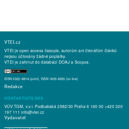
VTEI.cz
VTEI je open access časopis, autorům ani čtenářům článků
nejsou účtovány žádné poplatky.
VTEI je zahrnut do databází
DOAJ
a
Scopus
.
ISSN 0322–8916 (print), ISSN 1805-6555 (on-line)
Redakce
KONTAKTUJTE NÁS
VÚV TGM, v.v.i. Podbabská 2582/30 Praha 6 160 00 +420 220
197 111
info@vtei.cz
Vydavatel