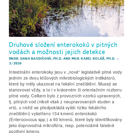
Druhové složení enterokoků v pitných
vodách a možnosti jejich detekce
RNDR. DANA BAUDIŠOVÁ, PH.D.
AND
MGR. KAREL KOLÁŘ, PH.D.
–
3/2026
Intestinální enterokoky jsou v „nové“ legislativě pitné vody
jedním ze dvou klíčových mikrobiologických indikátorů,
které by měly ukazovat na fekální znečištění. Musejí se
stanovovat vždy, a to i v kráceném či orientačním rozboru
pitné vody. Celkem bylo z provozních vzorků upravených,
tj. pitných vod (nikoli však z neupravovaných studen a
vrtů, u nichž se předpokládá vyšší riziko fekálního
znečištění) vyšetřeno 134 kmenů enterokoků
(Enterococcus spp.) a 93 kmenů, které byly identifikovány
jako doprovodná mikroflóra, resp. potenciálně falešně
pozitivní kmeny.