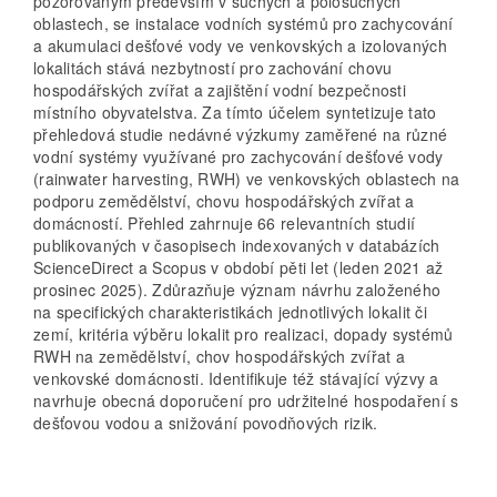
pozorovaným především v suchých a polosuchých
oblastech, se instalace vodních systémů pro zachycování
a akumulaci dešťové vody ve venkovských a izolovaných
lokalitách stává nezbytností pro zachování chovu
hospodářských zvířat a zajištění vodní bezpečnosti
místního obyvatelstva. Za tímto účelem syntetizuje tato
přehledová studie nedávné výzkumy zaměřené na různé
vodní systémy využívané pro zachycování dešťové vody
(rainwater harvesting, RWH) ve venkovských oblastech na
podporu zemědělství, chovu hospodářských zvířat a
domácností. Přehled zahrnuje 66 relevantních studií
publikovaných v časopisech indexovaných v databázích
ScienceDirect a Scopus v období pěti let (leden 2021 až
prosinec 2025). Zdůrazňuje význam návrhu založeného
na specifických charakteristikách jednotlivých lokalit či
zemí, kritéria výběru lokalit pro realizaci, dopady systémů
RWH na zemědělství, chov hospodářských zvířat a
venkovské domácnosti. Identifikuje též stávající výzvy a
navrhuje obecná doporučení pro udržitelné hospodaření s
dešťovou vodou a snižování povodňových rizik.