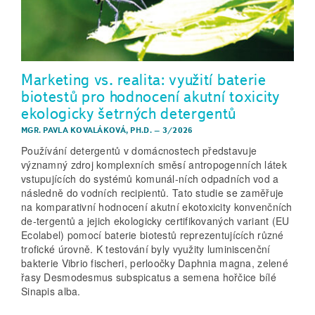
Marketing vs. realita: využití baterie
biotestů pro hodnocení akutní toxicity
ekologicky šetrných detergentů
MGR. PAVLA KOVALÁKOVÁ, PH.D.
–
3/2026
Používání detergentů v domácnostech představuje
významný zdroj komplexních směsí antropogenních látek
vstupujících do systémů komunál-ních odpadních vod a
následně do vodních recipientů. Tato studie se zaměřuje
na komparativní hodnocení akutní ekotoxicity konvenčních
de-tergentů a jejich ekologicky certifikovaných variant (EU
Ecolabel) pomocí baterie biotestů reprezentujících různé
trofické úrovně. K testování byly využity luminiscenční
bakterie Vibrio fischeri, perloočky Daphnia magna, zelené
řasy Desmodesmus subspicatus a semena hořčice bílé
Sinapis alba.