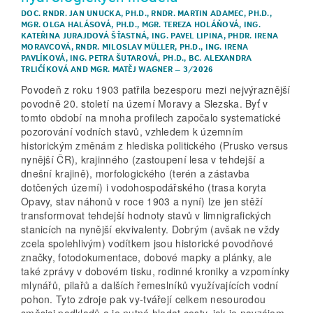
DOC. RNDR. JAN UNUCKA, PH.D.
,
RNDR. MARTIN ADAMEC, PH.D.
,
MGR. OLGA HALÁSOVÁ, PH.D.
,
MGR. TEREZA HOLÁŇOVÁ
,
ING.
KATEŘINA JURAJDOVÁ ŠŤASTNÁ
,
ING. PAVEL LIPINA
,
PHDR. IRENA
MORAVCOVÁ
,
RNDR. MILOSLAV MÜLLER, PH.D.
,
ING. IRENA
PAVLÍKOVÁ
,
ING. PETRA ŠUTAROVÁ, PH.D.
,
BC. ALEXANDRA
TRLIČÍKOVÁ
AND
MGR. MATĚJ WAGNER
–
3/2026
Povodeň z roku 1903 patřila bezesporu mezi nejvýraznější
povodně 20. století na území Moravy a Slezska. Byť v
tomto období na mnoha profilech započalo systematické
pozorování vodních stavů, vzhledem k územním
historickým změnám z hlediska politického (Prusko versus
nynější ČR), krajinného (zastoupení lesa v tehdejší a
dnešní krajině), morfologického (terén a zástavba
dotčených území) i vodohospodářského (trasa koryta
Opavy, stav náhonů v roce 1903 a nyní) lze jen stěží
transformovat tehdejší hodnoty stavů v limnigrafických
stanicích na nynější ekvivalenty. Dobrým (avšak ne vždy
zcela spolehlivým) vodítkem jsou historické povodňové
značky, fotodokumentace, dobové mapky a plánky, ale
také zprávy v dobovém tisku, rodinné kroniky a vzpomínky
mlynářů, pilařů a dalších řemeslníků využívajících vodní
pohon. Tyto zdroje pak vy-tvářejí celkem nesourodou
směsici podkladů a je nutné hledat cesty, jak je navzájem