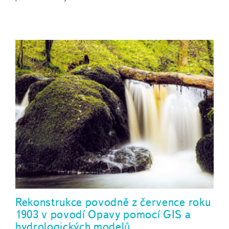
Rekonstrukce povodně z července roku
1903 v povodí Opavy pomocí GIS a
hydrologických modelů