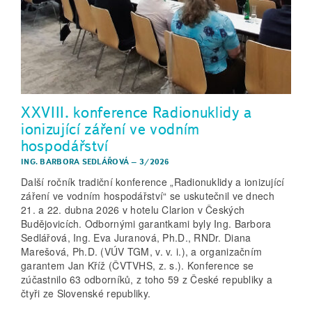
XXVIII. konference Radionuklidy a
ionizující záření ve vodním
hospodářství
ING. BARBORA SEDLÁŘOVÁ
–
3/2026
Další ročník tradiční konference „Radionuklidy a ionizující
záření ve vodním hospodářství“ se uskutečnil ve dnech
21. a 22. dubna 2026 v hotelu Clarion v Českých
Budějovicích. Odbornými garantkami byly Ing. Barbora
Sedlářová, Ing. Eva Juranová, Ph.D., RNDr. Diana
Marešová, Ph.D. (VÚV TGM, v. v. i.), a organizačním
garantem Jan Kříž (ČVTVHS, z. s.). Konference se
zúčastnilo 63 odborníků, z toho 59 z České republiky a
čtyři ze Slovenské republiky.