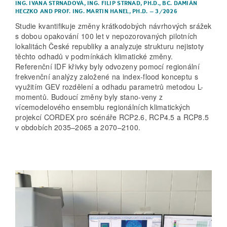
ING. IVANA STRNADOVÁ
,
ING. FILIP STRNAD, PH.D.
,
BC. DAMIÁN
HECZKO
AND
PROF. ING. MARTIN HANEL, PH.D.
–
3/2026
Studie kvantifikuje změny krátkodobých návrhových srážek
s dobou opakování 100 let v nepozorovaných pilotních
lokalitách České republiky a analyzuje strukturu nejistoty
těchto odhadů v podmínkách klimatické změny.
Referenční IDF křivky byly odvozeny pomocí regionální
frekvenční analýzy založené na index-flood konceptu s
využitím GEV rozdělení a odhadu parametrů metodou L-
momentů. Budoucí změny byly stano-veny z
vícemodelového ensemblu regio­nálních klimatických
projekcí CORDEX pro scénáře RCP2.6, RCP4.5 a RCP8.5
v obdobích 2035–2065 a 2070–2100.