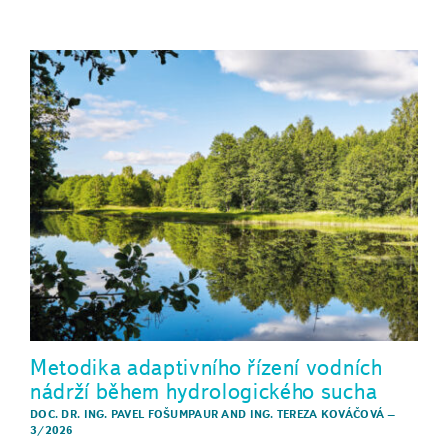
Metodika adaptivního řízení vodních
nádrží během hydrologického sucha
DOC. DR. ING. PAVEL FOŠUMPAUR
AND
ING. TEREZA KOVÁČOVÁ
–
3/2026