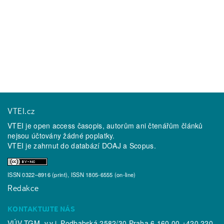
VTEI.cz
VTEI je open access časopis, autorům ani čtenářům článků
nejsou účtovány žádné poplatky.
VTEI je zahrnut do databází
DOAJ
a
Scopus
.
ISSN 0322–8916 (print), ISSN 1805-6555 (on-line)
Redakce
KONTAKTUJTE NÁS
VÚV TGM, v.v.i. Podbabská 2582/30 Praha 6 160 00 +420 220