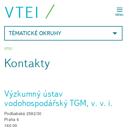
VTEI
MENU
TÉMATICKÉ OKRUHY
VTEI
/
Kontakty
Výzkumný ústav
vodohospodářský TGM, v. v. i.
Podbabská 2582/30
Praha 6
160 00