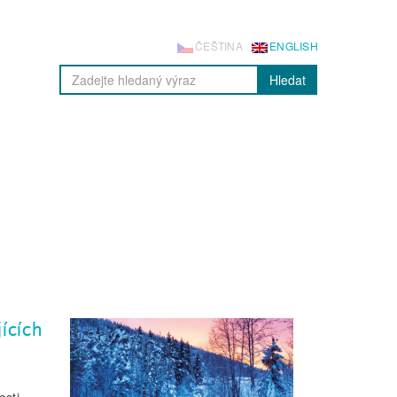
ČEŠTINA
ENGLISH
Hledat
ících
osti