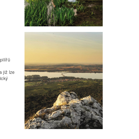
pilířů
 již lze
ický