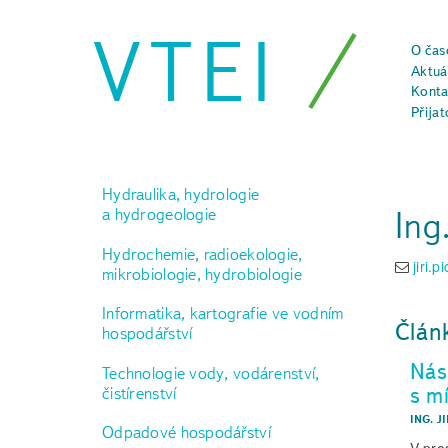
VTEI
O čas
Aktuál
Konta
Přijat
Hydraulika, hydrologie
Ing.
a hydrogeologie
Hydrochemie, radioekologie,
jiri.
mikrobiologie, hydrobiologie
Informatika, kartografie ve vodním
Člán
hospodářství
Nás
Technologie vody, vodárenství,
s m
čistírenství
ING. J
Odpadové hospodářství
V pro