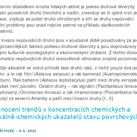
ivním důsledkem mnoha lidských aktivit je pokles druhové diverzity.
tví původních druhů živočichů a rostlin, zmenšují se či úplně mizí je
ace, zvyšuje se počet druhů ohrožených a šíří se druhy nepůvodní.
lní problémy jsou snad nejvíce patrné na příkladu sladkovodních
stémů.
 invaze nepůvodních druhů jsou v současné době považovány za j
významnějších faktorů poklesu druhové diverzity a jsou doprovázeny
ými kulturně-sociologickými a ekonomickými ztrátami. Z těchto důvo
ematice nepůvodních druhů celosvětově věnována značná pozornos
žije aktuálně ve volné přírodě šest druhů raků, z nichž pouze dva j
ní, a to rak říční (Astacus astacus) a rak kamenáč (Austropotamobi
ntium). Rak bahenní (Astacus leptodacylus) patří mezi druhy evropsk
však není původní. Ostatní druhy – rak signální (Pacifastacus lenius
ruhovaný (Orconectes limosus) a rak mramorovaný (Procambarus fal
zejí ze severní Ameriky a patří mezi invazní druhy [1, 3].
nocení trendů v koncentracích chemických a
ikálně-chemických ukazatelů stavu povrchovýc
IŘÍ PICEK
–
9. 6. 2023