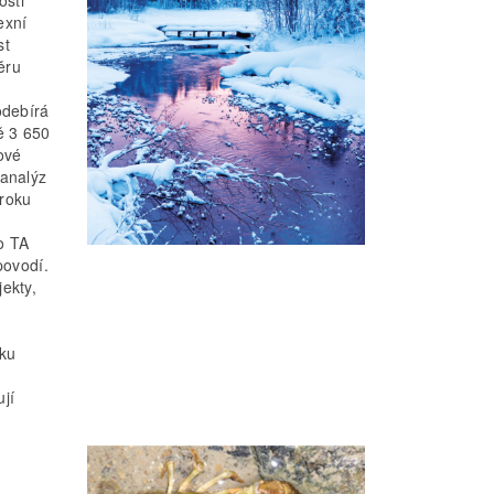
exní
st
ěru
odebírá
ě 3 650
ové
 analýz
 roku
o TA
povodí.
ekty,
nku
jí