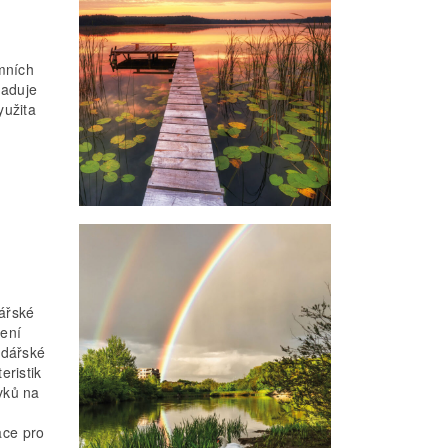
emních
haduje
yužita
ářské
zení
odářské
eristik
vků na
ace pro