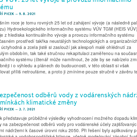
tému
IŘÍ PICEK
–
9. 8. 2021
ošním roce je tomu rovných 25 let od zahájení vývoje (a následně pa
zu) Hydroekologického informačního systému VÚV TGM (HEIS VÚV)
je z hlediska kontinuálního vývoje a provozu informačního systému
časném prostředí takřka neustálých technologických a organizační
 úctyhodná a zcela jistě si zaslouží jak alespoň malé ohlédnutí za
ulým obdobím, tak také stručnou rekapitulaci zaměřenou na součas
mačního systému (čtenář může namítnout, že zde by se nabízelo zmí
bněji i o výhledu a plánech do budoucnosti, v této oblasti si však
lovat příliš netroufáme, a proto ji zmíníme pouze stručně v závěru te
ezpečenost odběrů vody z vodárenských nádrž
mínkách klimatické změny
IŘÍ PICEK
–
2. 7. 2021
k představuje průběžné výsledky vyhodnocení možného dopadu kli
 na zabezpečenost odběrů vody pro vodárenské účely zajišťovanýc
mi nádržemi k časové úrovni roku 2050. Při řešení byly aplikovány 
logické a vodohospodářské bilance, včetně modelování zásobní fun