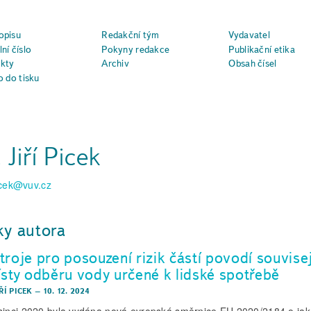
opisu
Redakční tým
Vydavatel
ní číslo
Pokyny redakce
Publikační etika
kty
Archiv
Obsah čísel
o do tisku
 Jiří Picek
picek@vuv.cz
ky autora
troje pro posouzení rizik částí povodí souvisej
ísty odběru vody určené k lidské spotřebě
IŘÍ PICEK
–
10. 12. 2024
sinci 2020 byla vydána nová evropská směrnice EU 2020/2184 o jak