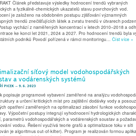
AKT Článek představuje výsledky hodnocení trendů vybraných
ckých a fyzikálně-chemických ukazatelů stavu povrchových vod.
cení je založeno na obdobném postupu zjišťování významných
upných trendů znečišťujících látek a zvratu trendů v útvarech podz
Postup vychází z naměřených koncentrací v letech 2010–2018 a od
ntrace ke konci let 2021, 2024 a 2027. Pro hodnocení trendů byla v
státních podniků Povodí pořízená v rámci monitoringu…
Číst více »
imalizační síťový model vodohospodářských
stav a vodárenských systémů
IŘÍ PICEK
–
9. 6. 2023
k popisuje programové vybavení zaměřené na analýzu vodohospod
struktury a určení kritických míst pro zajištění dodávky vody a posou
ch opatření zaměřených na optimalizaci zásobní funkce vodohosp
avy. Výpočetní postupy integrují vyhodnocení hydrologických charakt
, parametrů vodohospodářských a vodárenských soustav a požada
ování vodou. Řešení využívá teorie grafů a optimalizace toku v síti
kován je algoritmus out-of-kilter). Program je realizován formou aplik