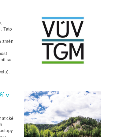
k
. Tato
ch změn
nost
nit se
xtu).
í v
matické
h
postupy
kce