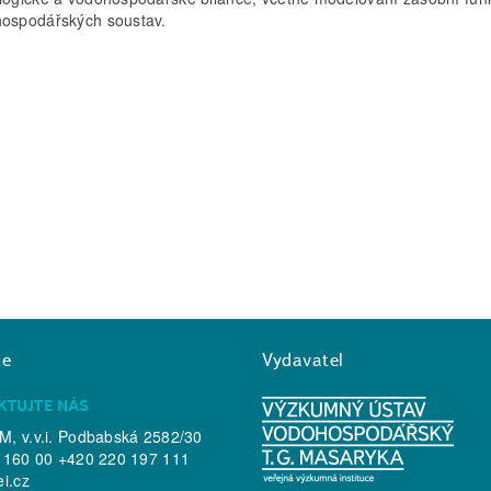
ospodářských soustav.
ce
Vydavatel
KTUJTE NÁS
, v.v.i. Podbabská 2582/30
 160 00 +420 220 197 111
ei.cz