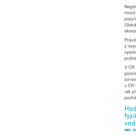
Negat
množs
popul
Globá
ekosy
Právě
z nej
vysok
probl
V ČR 
původ
torre
v ČR 
rak p
pochá
Hod
fyz
vod
ING. J