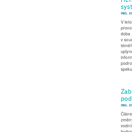
sys
ING. J
V let
provo
doba 
v sou
téměř
uplyn
infor
podro
speku
Zab
pod
ING. J
Článe
změny
vodní
hydro