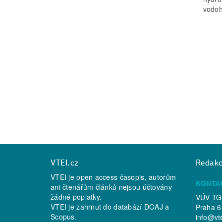
vodoh
VTEI.cz
Redak
VTEI je open access časopis, autorům
KONTA
ani čtenářům článků nejsou účtovány
žádné poplatky.
VÚV TGM
VTEI je zahrnut do databází
DOAJ
a
Praha 6
Scopus
.
info@vt