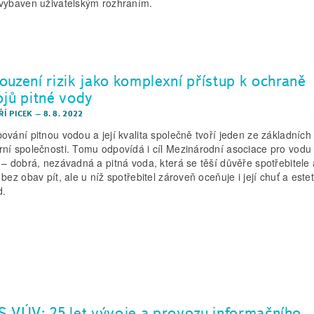
vybaven uživatelským rozhraním.
ouzení rizik jako komplexní přístup k ochraně
ojů pitné vody
IŘÍ PICEK
–
8. 8. 2022
ování pitnou vodou a její kvalita společně tvoří jeden ze základních 
ní společnosti. Tomu odpovídá i cíl Mezinárodní asociace pro vodu
 – dobrá, nezávadná a pitná voda, která se těší důvěře spotřebitele a
bez obav pít, ale u níž spotřebitel zároveň oceňuje i její chuť a estet
d.
S VÚV: 25 let vývoje a provozu informačního