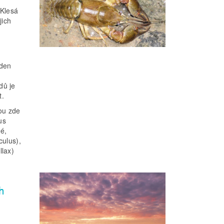
 Klesá
jich
eden
dů je
t.
sou zde
us
é,
culus),
lax)
h