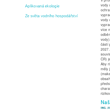
vody 
Aplikovaná ekologie
ochra
vypra
Ze světa vodního hospodářství
vody 
vypra
více 
odběr
vody)
částí
2027.
souvi
ČR) j
Aby r
měly 
(make
obsah
předs
chara
rizik
Naši
ING. J