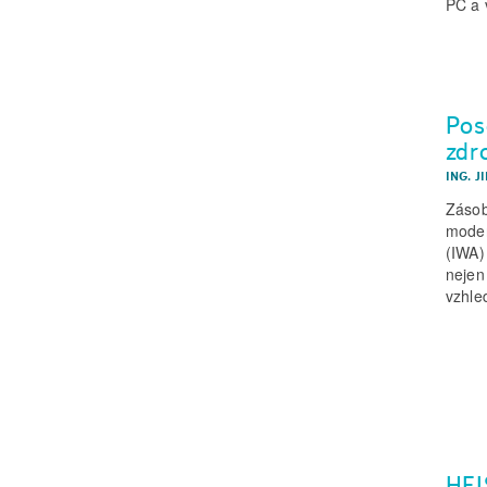
PC a 
Pos
zdr
ING. J
Zásob
moder
(IWA)
nejen 
vzhle
HEI