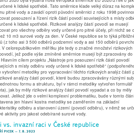
určené k lidské spotřebě. Tato směrnice klade velký důraz na kompl
nu pitné vody a zavádí oproti původní směrnici z roku 1998 povinno
covat posouzení a řízení rizik částí povodí souvisejících s místy odb
určené k lidské spotřebě. Rizikové analýzy částí povodí se musejí
covat pro všechny odběry vody určené pro pitné účely, při nichž se 
než 10 m3 surové vody za den. V České republice se to týká přibližn
ů (z toho asi 3 500 odběrů podzemní vody a asi 150 odběrů povrch
. V celorepublikovém měřítku jde tedy o značné množství rizikových
 povodí, jež podle výše zmíněné směrnice musejí být zpracovány do
 Hlavním cílem projektu „Nástroje pro posouzení rizik částí povodí
sejících s místy odběru vody určené k lidské spotřebě“ (podpořenéh
e vytvoření metodiky pro vypracování těchto rizikových analýz částí 
izikové analýzy částí povodí, které budou zpracovávány různými subj
jednotnou formu a strukturu, byl v rámci metodiky vytvořen formulář
ta), jak by měly rizikové analýzy částí povodí vypadat a co by měly
ovat. Jelikož jde o velmi komplexní problematiku, bude v tomto člá
tavena jen hlavní kostra metodiky se zaměřením na základní
kteristiky odběru a stanovení území (povodí odběru), v němž se urču
ové aktivity pro jakost odebírané surové vody.
 vs. invazní raci v České republice
IŘÍ PICEK
–
7. 8. 2023