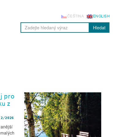
ČEŠTINA
ENGLISH
Hledat
j pro
ku z
–
2/2026
anější
 malých