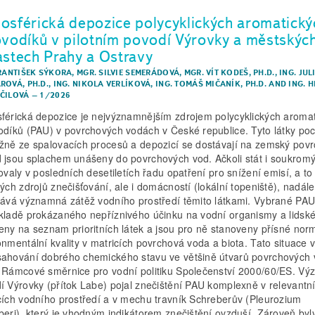
osférická depozice polycyklických aromatický
ovodíků v pilotním povodí Výrovky a městskýc
astech Prahy a Ostravy
FRANTIŠEK SÝKORA
,
MGR. SILVIE SEMERÁDOVÁ
,
MGR. VÍT KODEŠ, PH.D.
,
ING. JUL
ROVÁ, PH.D.
,
ING. NIKOLA VERLÍKOVÁ
,
ING. TOMÁŠ MIČANÍK, PH.D.
AND
ING. 
ČILOVÁ
–
1/2026
férická depozice je nejvýznamnějším zdrojem polycyklických aroma
odíků (PAU) v povrchových vodách v České republice. Tyto látky poc
žně ze spalovacích procesů a depozicí se dostávají na zemský povr
 jsou splachem unášeny do povrchových vod. Ačkoli stát i soukromý
zovaly v posledních desetiletích řadu opatření pro snížení emisí, a to
kých zdrojů znečišťování, ale i domácností (lokální topeniště), nadále
vává významná zátěž vodního prostředí těmito látkami. Vybrané PAU
kladě prokázaného nepříznivého účinku na vodní organismy a lidské
eny na seznam prioritních látek a jsou pro ně stanoveny přísné nor
onmentální kvality v matricích povrchová voda a biota. Tato situace 
ahování dobrého chemického stavu ve většině útvarů povrchových 
 Rámcové směrnice pro vodní politiku Společenství 2000/60/ES. Vý
í Výrovky (přítok Labe) pojal znečištění PAU komplexně v relevantn
cích vodního prostředí a v mechu travník Schreberův (Pleurozium
beri), který je vhodným indikátorem znečištění ovzduší. Zároveň byl