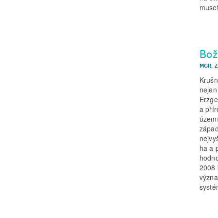
muset
Bož
MGR. 
Krušn
nejen
Erzge
a pří
území
západ
nejvy
ha a 
hodno
2008 
význa
systé