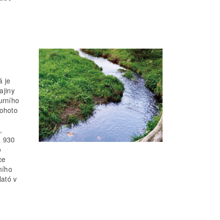
á je
ajiny
urního
tohoto
,
a 930
o
ce
ního
ató v