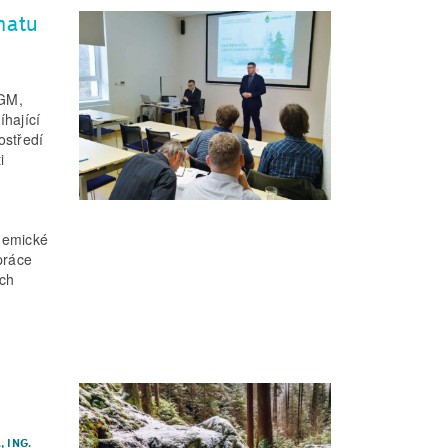
matu
TGM,
hající
ostředí
i
demické
upráce
ých
.
,
ING.