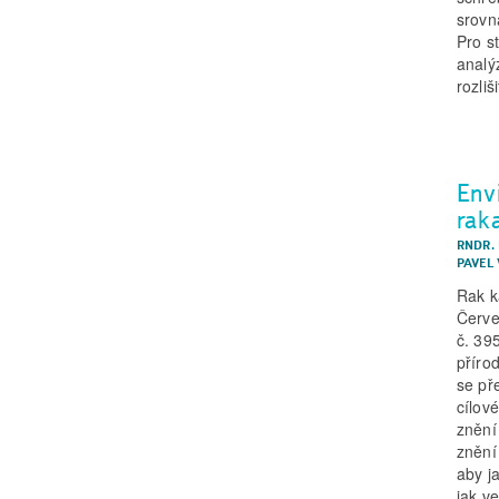
srovn
Pro s
analý
rozli
Env
rak
RNDR.
PAVEL 
Rak k
Červe
č. 39
přírod
se př
cílov
znění
znění
aby j
jak v