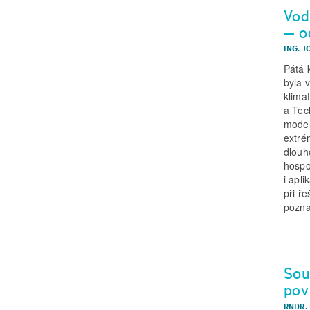
Vod
– o
ING. J
Pátá 
byla 
klima
a Tec
model
extré
dlouh
hospo
i apli
při ř
pozna
Sou
pov
RNDR.