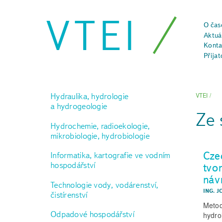
VTEI
O čas
Aktuál
Konta
Přijat
Hydraulika, hydrologie
VTEI
/
a hydrogeologie
Ze 
Hydrochemie, radioekologie,
mikrobiologie, hydrobiologie
Cze
Informatika, kartografie ve vodním
hospodářství
tvo
náv
Technologie vody, vodárenství,
ING. J
čistírenství
Metod
Odpadové hospodářství
hydro