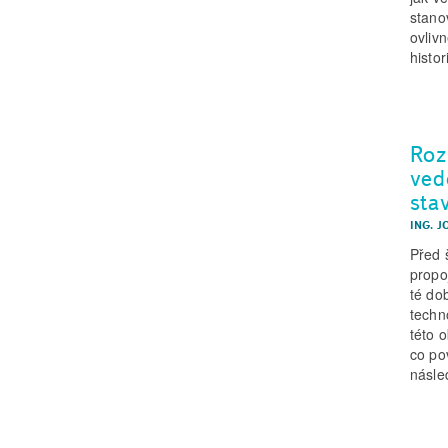
stano
ovliv
histo
Roz
ved
sta
ING. J
Před 
propo
té do
techn
této 
co po
násle