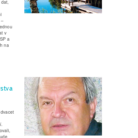
 dat,
i
 –
lednou
at v
HSP a
ch na
rstva
 dvacet
í.
ovali,
bude