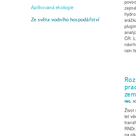
povodí
Aplikovaná ekologie
zejmé
hydro
Ze světa vodního hospodářství
srážk
plugi
analý
ČR. L
návrh
rain.f
Roz
pra
zem
ING. J
Život
let v
trans
RNDr.
na oka