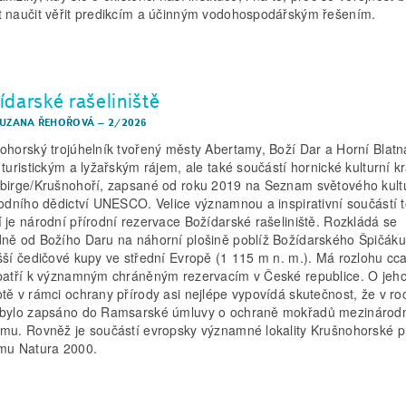
 naučit věřit predikcím a účinným vodohospodářským řešením.
ídarské rašeliniště
ZUZANA ŘEHOŘOVÁ
–
2/2026
ohorský trojúhelník tvořený městy Abertamy, Boží Dar a Horní Blatn
 turistickým a lyžařským rájem, ale také součástí hornické kulturní kr
birge/Krušnohoří, zapsané od roku 2019 na Seznam světového kult
rodního dědictví UNESCO. Velice významnou a inspirativní součástí 
 je národní přírodní rezervace Božídarské rašeliniště. Rozkládá se
ně od Božího Daru na náhorní plošině poblíž Božídarského Špičáku
šší čedičové kupy ve střední Evropě (1 115 m n. m.). Má rozlohu cc
patří k významným chráněným rezervacím v České republice. O jeh
tě v rámci ochrany přírody asi nejlépe vypovídá skutečnost, že v ro
bylo zapsáno do Ramsarské úmluvy o ochraně mokřadů mezinárod
mu. Rovněž je součástí evropsky významné lokality Krušnohorské pl
mu Natura 2000.