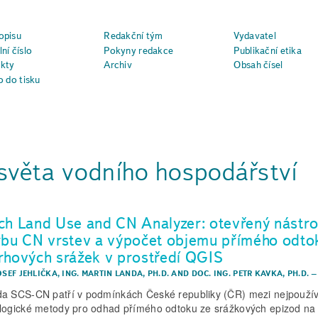
opisu
Redakční tým
Vydavatel
ní číslo
Pokyny redakce
Publikační etika
kty
Archiv
Obsah čísel
o do tisku
světa vodního hospodářství
ch Land Use and CN Analyzer: otevřený nástro
rbu CN vrstev a výpočet objemu přímého odto
rhových srážek v prostředí QGIS
OSEF JEHLIČKA
,
ING. MARTIN LANDA, PH.D.
AND
DOC. ING. PETR KAVKA, PH.D.
a SCS‑CN patří v podmínkách České republiky (ČR) mezi nejpoužív
logické metody pro odhad přímého odtoku ze srážkových epizod na