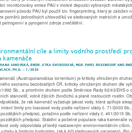
ání monitorovány emise PAU v mokré depozici vybraných městských l
tanovení původu PAU byl použit tzv. fingerprinting, který je založen 
ze poměrů jednotlivých uhlovodíků ve sledovaných matricích a umo
šit petrogenní a pyrogenní zdroje znečištění.
ironmentální cíle a limity vodního prostředí pr
a kamenáče
 HANA JANOVSKÁ
,
RNDR. JITKA SVOBODOVÁ
,
MGR. PAVEL ROSENDORF
AND
RND
VLACH, PH.D.
–
1/2026
amenáč (Austropotamobius torrentium) je kriticky ohroženým druh
ného seznamu bezobratlých ČR, kriticky ohroženým druhem dle vyh
5/1992 Sb., a prioritním druhem podle Směrnice Rady 92/43/EHS o 
ních stanovišť, volně žijících živočichů a planě rostoucích rostlin. 
edpokládá, že rak kamenáč vyžaduje jakost vody, která splňuje ales
é imisní limity pro lososové vody podle nařízení vlády č. 71/2003 Sb.,
 pozdějších předpisů, potažmo podle nařízení vlády č. 401/2015 Sb.
 pozdějších předpisů. Stabilní a početné populace raka kamenáče vy
akost vody odpovídala přísněji nastaveným environmentálním cílům, 
e vztahu k limitním hodnotám, tak k šíři sledovaných parametrů. Pro j