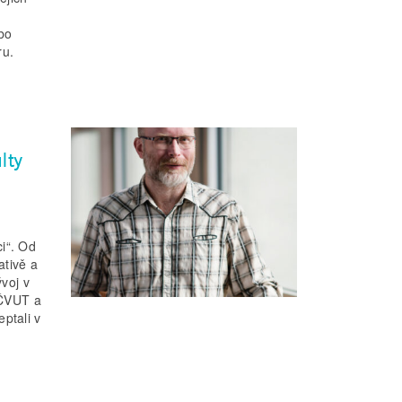
bo
ru.
lty
i“. Od
ativě a
ývoj v
 ČVUT a
ptali v