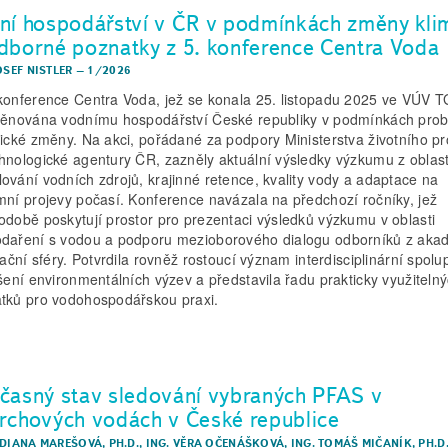
ní hospodářství v ČR v podmínkách změny kli
dborné poznatky z 5. konference Centra Voda
OSEF NISTLER
–
1/2026
konference Centra Voda, jež se konala 25. listopadu 2025 ve VÚV 
věnována vodnímu hospodářství České republiky v podmínkách probí
tické změny. Na akci, pořádané za podpory Ministerstva životního pr
hnologické agentury ČR, zazněly aktuální výsledky výzkumu z oblast
ování vodních zdrojů, krajinné retence, kvality vody a adaptace na
mní projevy počasí. Konference navázala na předchozí ročníky, jež
odobě poskytují prostor pro prezentaci výsledků výzkumu v oblasti
daření s vodou a podporu mezioborového dialogu odborníků z aka
kační sféry. Potvrdila rovněž rostoucí význam interdisciplinární spol
ešení environmentálních výzev a představila řadu prakticky využiteln
tků pro vodohospodářskou praxi.
časný stav sledování vybraných PFAS v
rchových vodách v České republice
 DIANA MAREŠOVÁ, PH.D.
,
ING. VĚRA OČENÁŠKOVÁ
,
ING. TOMÁŠ MIČANÍK, PH.D