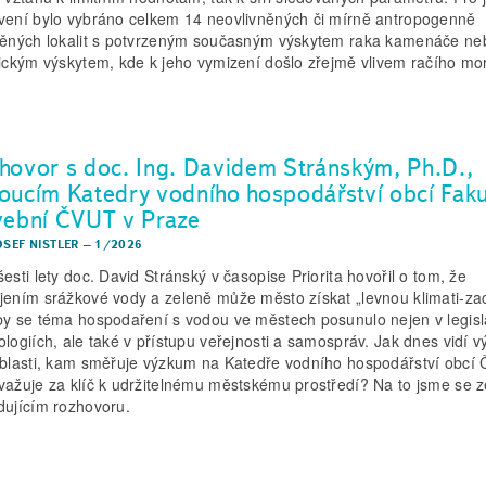
vení bylo vybráno celkem 14 neovlivněných či mírně antropogenně
něných lokalit s potvrzeným současným výskytem raka kamenáče ne
rickým výskytem, kde k jeho vymizení došlo zřejmě vlivem račího mo
hovor s doc. Ing. Davidem Stránským, Ph.D.,
oucím Katedry vodního hospodářství obcí Faku
vební ČVUT v Praze
OSEF NISTLER
–
1/2026
šesti lety doc. David Stránský v časopise Priorita hovořil o tom, že
jením srážkové vody a zeleně může město získat „levnou klimati-zac
by se téma hospodaření s vodou ve městech posunulo nejen v legisl
ologiích, ale také v přístupu veřejnosti a samospráv. Jak dnes vidí v
oblasti, kam směřuje výzkum na Katedře vodního hospodářství obcí
važuje za klíč k udržitelnému městskému prostředí? Na to jsme se ze
dujícím rozhovoru.