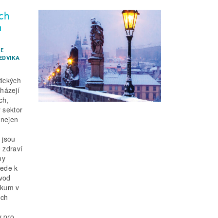
ch
h
IE
HEDVIKA
tických
házejí
ch,
 sektor
 nejen
 jsou
 zdraví
my
vede k
vod
zkum v
ích
y pro