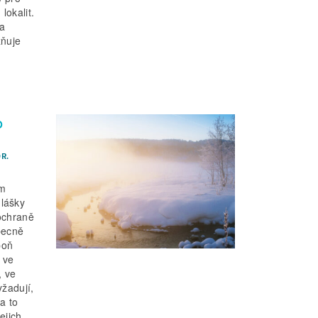
okalit.
na
žňuje
o
R.
em
lášky
ochraně
Obecně
poň
 ve
, ve
žadují,
a to
ejich