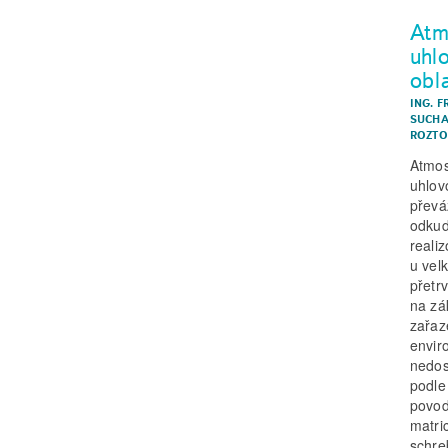
Atm
uhl
obl
ING. 
SUCHA
ROZTO
Atmos
uhlov
převá
odkud
reali
u vel
přetr
na zá
zařaz
envir
nedos
podle
povod
matri
schre