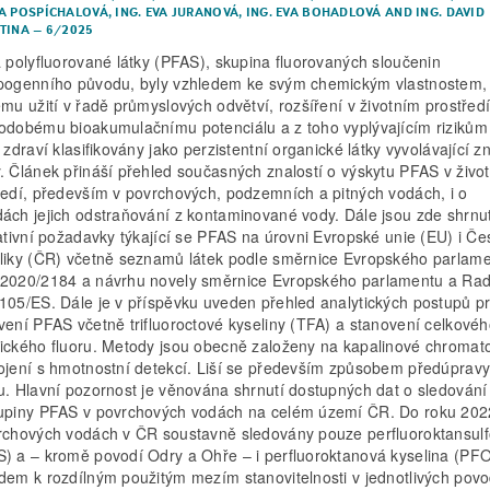
A POSPÍCHALOVÁ
,
ING. EVA JURANOVÁ
,
ING. EVA BOHADLOVÁ
AND
ING. DAVID
TINA
–
6/2025
a polyfluorované látky (PFAS), skupina fluorovaných sloučenin
pogenního původu, byly vzhledem ke svým chemickým vlastnostem,
ému užití v řadě průmyslových odvětví, rozšíření v životním prostředí
odobému bio­akumulačnímu potenciálu a z toho vyplývajícím rizikům
 zdraví klasifikovány jako perzistentní organické látky vyvolávající 
. Článek přináší přehled současných znalostí o výskytu PFAS v živo
ředí, především v povrchových, podzemních a pitných vodách, i o
ách jejich odstraňování z kontaminované vody. Dále jsou zde shrnu
lativní požadavky týkající se PFAS na úrovni Evropské unie (EU) i Če
liky (ČR) včetně seznamů látek podle směrnice Evropského parlame
2020/2184 a návrhu novely směrnice Evropského parlamentu a Ra
105/ES. Dále je v příspěvku uveden přehled analytických postupů p
vení PFAS včetně trifluoroctové kyseliny (TFA) a stanovení celkové
ického fluoru. Metody jsou obecně založeny na kapalinové chromato
ojení s hmotnostní detekcí. Liší se především způsobem předúprav
u. Hlavní pozornost je věnována shrnutí dostupných dat o sledování 
upiny PFAS v povrchových vodách na celém území ČR. Do roku 202
rchových vodách v ČR soustavně sledovány pouze perfluoroktansulf
) a – kromě povodí Odry a Ohře – i perfluoroktanová kyselina (PF
dem k rozdílným použitým mezím stanovitelnosti v jednotlivých povo