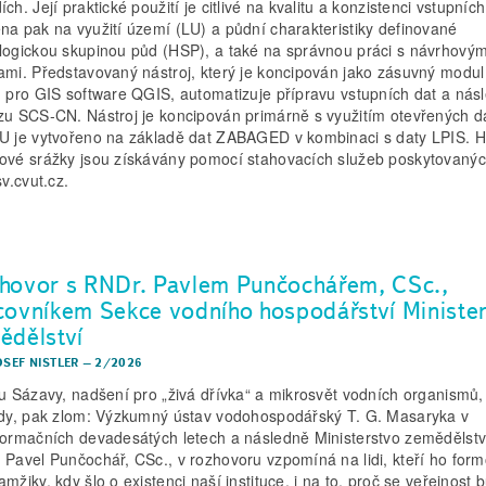
ch. Její praktické použití je citlivé na kvalitu a konzistenci vstupních
na pak na využití území (LU) a půdní charakteristiky definované
logickou skupinou půd (HSP), a také na správnou práci s návrhovým
ami. Představovaný nástroj, který je koncipován jako zásuvný modul
n pro GIS software QGIS, automatizuje přípravu vstupních dat a nás
zu SCS‑CN. Nástroj je koncipován primárně s využitím otevřených d
U je vytvořeno na základě dat ZABAGED v kombinaci s daty LPIS. 
ové srážky jsou získávány pomocí stahovacích služeb poskytovaný
sv.cvut.cz.
hovor s RNDr. Pavlem Punčochářem, CSc.,
covníkem Sekce vodního hospodářství Ministe
ědělství
OSEF NISTLER
–
2/2026
 u Sázavy, nadšení pro „živá dřívka“ a mikrosvět vodních organismů,
ědy, pak zlom: Výzkumný ústav vodohospodářský T. G. Masaryka v
formačních devadesátých letech a následně Ministerstvo zemědělstv
 Pavel Punčochář, CSc., v rozhovoru vzpomíná na lidi, kteří ho form
mžiky, kdy šlo o existenci naší instituce, i na to, proč se veřejnost 