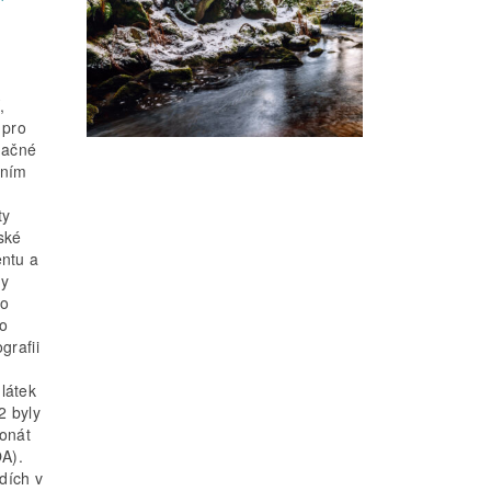
,
 pro
značné
tním
ty
ské
ntu a
dy
ro
ho
grafii
y
látek
2 byly
onát
OA).
dích v