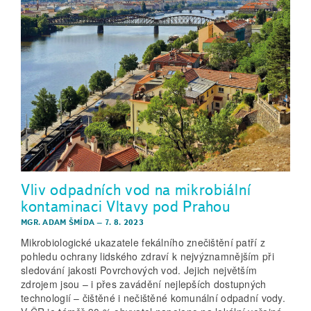
Vliv odpadních vod na mikrobiální
kontaminaci Vltavy pod Prahou
MGR. ADAM ŠMÍDA
–
7. 8. 2023
Mikrobiologické ukazatele fekálního znečištění patří z
pohledu ochrany lidského zdraví k nejvýznamnějším při
sledování jakosti Povrchových vod. Jejich největším
zdrojem jsou – i přes zavádění nejlepších dostupných
technologií – čištěné i nečištěné komunální odpadní vody.