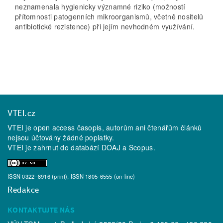
neznamenala hygienicky významné riziko (možností
přítomnosti patogenních mikroorganismů, včetně nositelů
antibiotické rezistence) při jejím nevhodném využívání.
VTEI.cz
VTEI je open access časopis, autorům ani čtenářům článků
nejsou účtovány žádné poplatky.
VTEI je zahrnut do databází
DOAJ
a
Scopus
.
ISSN 0322–8916 (print), ISSN 1805-6555 (on-line)
Redakce
KONTAKTUJTE NÁS