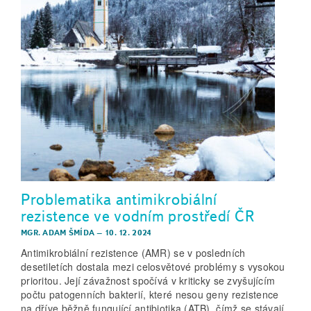
Problematika antimikrobiální
rezistence ve vodním prostředí ČR
MGR. ADAM ŠMÍDA
–
10. 12. 2024
Antimikrobiální rezistence (AMR) se v posledních
desetiletích dostala mezi celosvětové problémy s vysokou
prioritou. Její závažnost spočívá v kriticky se zvyšujícím
počtu patogenních bakterií, které nesou geny rezistence
na dříve běžně fungující antibiotika (ATB), čímž se stávají