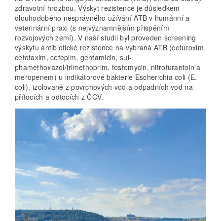
zdravotní hrozbou. Výskyt rezistence je důsledkem
dlouhodobého nesprávného užívání ATB v humánní a
veterinární praxi (s nejvýznamnějším přispěním
rozvojových zemí). V naší studii byl proveden screening
výskytu antibiotické rezistence na vybraná ATB (cefuroxim,
cefotaxim, cefepim, gentamicin, sul-
phamethoxazol/trimethoprim, fosfomycin, nitrofurantoin a
meropenem) u indikátorové bakterie Escherichia coli (E.
coli), izolované z povrchových vod a odpadních vod na
přítocích a odtocích z ČOV.