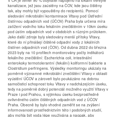
V ČR je téměř 90 % obyvatel napojeno na lokální veřejné
kanalizace, jež jsou zaústěny na ČOV, kde jsou čištěny
tak, aby mohly být vypouštěny do recipientů. Pomocí
sledování mikrobiální kontaminace Vltavy pod Ústřední
čistírnou odpadních vod (ÚČOV) Praha byla určena míra
zatížení vodního toku fekálním znečištěním v 10km úseku
pod ústím odpadních vod v obdobích s různým průtokem.
Jako další zdroje byly sledovány menší přítoky Vltavy,
které do ní přinášejí čištěné odpadní vody z lokálních
čistíren odpadních vod (ČOV). Od dubna 2022 do března
2023 byly na 10 profilech monitorovány počty indikátorů
fekálního znečištění: Escherichia coli, intestinální
enterokoky termotolerantní (fekální) koliformní bakterie a
Clostridium perfringens. Výsledky monitoringu ukázaly na
poměrně významné mikrobiální znečištění Vltavy v oblasti
vyústění ÚČOV a zároveň bylo poukázáno na dobrou
samočisticí schopnost toku Vltavy v nadcházejícím úseku,
tedy na poměrně dobrý potenciál možného využití Vltavy v
Praze i pod Prahou, s výjimkou úseku bezprostředně
ovlivněného ústím čištěných odpadních vod z ÚČOV
Praha. Obecně by bylo vhodné zaměřit se na zvýšení
informovanosti prostřednictvím této i podobných studií,
aby mohla být voda lépe využívána a naopak, aby