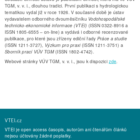
TGM, v. v. i., dlouhou tradici. První publikaci s hydrologickou
tematikou vydal již v roce 1926. V současné době je ústav
vydavatelem odborného dvouměsíčníku
Vodohospodářské
technicko-ekonomické informace (VTEI)
(ISSN 0322-8916 a
ISSN 1805-6555 – on-line) a vydává i odborné recenzované
publikace, pro které jsou zřízeny ediční řady
Práce a studie
(ISSN 1211-3727),
Výzkum pro praxi
(ISSN 1211-3751) a
Sborník prací VÚV TGM
(ISSN 1802-4742).
Webové stránky VÚV TGM, v. v. i., jsou k dispozici
zde
.
VTEI.cz
VTEI je open access časopis, autorům ani čtenářům článků
nejsou účtovány žádné poplatky.