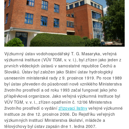
Výzkumný ústav vodohospodářský T. G. Masaryka, veřejná
výzkumná instituce (VÚV TGM, v. v. i.), byl zřízen jako jeden z
prvních vědeckých ústavů v samostatné republice Čechů a
Slováků. Ústav byl založen jako Státní ústav hydrologický
usnesením ministerské rady z 9. prosince 1919. Po roce 1989
byl ústav převeden do působnosti nově vzniklého Ministerstva
životního prostředí a od roku 1993 začal fungovat jako jeho
příspěvková organizace. Jako veřejná výzkumná instituce byl
VÚV TGM, v. v. i., zřízen opatřením č. 12/06 Ministerstva
životního prostředí o vydání
zřizovací listiny
veřejné výzkumné
instituce ze dne 12. prosince 2006. Do Rejstříku veřejných
výzkumných institucí Ministerstva školství, mládeže a
tělovýchovy byl ústav zapsán dne 1. ledna 2007.