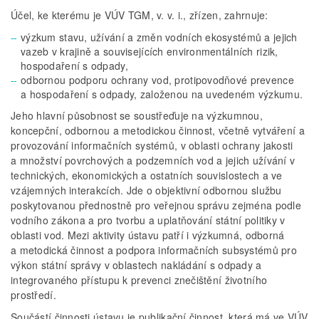
Účel, ke kterému je VÚV TGM, v. v. i., zřízen, zahrnuje:
výzkum stavu, užívání a změn vodních ekosystémů a jejich
vazeb v krajině a souvisejících environmentálních rizik,
hospodaření s odpady,
odbornou podporu ochrany vod, protipovodňové prevence
a hospodaření s odpady, založenou na uvedeném výzkumu.
Jeho hlavní působnost se soustřeďuje na výzkumnou,
koncepční, odbornou a metodickou činnost, včetně vytváření a
provozování informačních systémů, v oblasti ochrany jakosti
a množství povrchových a podzemních vod a jejich užívání v
technických, ekonomických a ostatních souvislostech a ve
vzájemných interakcích. Jde o objektivní odbornou službu
poskytovanou přednostně pro veřejnou správu zejména podle
vodního zákona a pro tvorbu a uplatňování státní politiky v
oblasti vod. Mezi aktivity ústavu patří i výzkumná, odborná
a metodická činnost a podpora informačních subsystémů pro
výkon státní správy v oblastech nakládání s odpady a
integrovaného přístupu k prevenci znečištění životního
prostředí.
Součástí činnosti ústavu je publikační činnost, která má ve VÚV