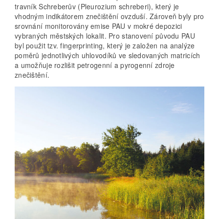
travník Schreberův (Pleurozium schreberi), který je
vhodným indikátorem znečištění ovzduší. Zároveň byly pro
srovnání monitorovány emise PAU v mokré depozici
vybraných městských lokalit. Pro stanovení původu PAU
byl použit tzv. fingerprinting, který je založen na analýze
poměrů jednotlivých uhlovodíků ve sledovaných matricích
a umožňuje rozlišit petrogenní a pyrogenní zdroje
znečištění.