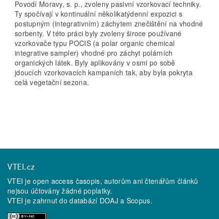
Povodí Moravy, s. p., zvoleny pasivní vzorkovací techniky.
Ty spočívají v kontinuální několikatýdenní expozici s
postupným (integrativním) záchytem znečištění na vhodné
sorbenty. V této práci byly zvoleny široce používané
vzorkovače typu POCIS (a polar organic chemical
integrative sampler) vhodné pro záchyt polárních
organických látek. Byly aplikovány v osmi po sobě
jdoucích vzorkovacích kampaních tak, aby byla pokryta
celá vegetační sezona.
VTEI.cz
VTEI je open access časopis, autorům ani čtenářům článků
nejsou účtovány žádné poplatky.
VTEI je zahrnut do databází
DOAJ
a
Scopus
.