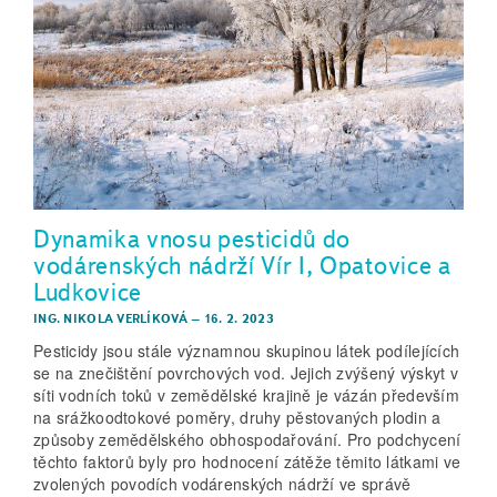
Dynamika vnosu pesticidů do
vodárenských nádrží Vír I, Opatovice a
Ludkovice
ING. NIKOLA VERLÍKOVÁ
–
16. 2. 2023
Pesticidy jsou stále významnou skupinou látek podílejících
se na znečištění povrchových vod. Jejich zvýšený výskyt v
síti vodních toků v zemědělské krajině je vázán především
na srážkoodtokové poměry, druhy pěstovaných plodin a
způsoby zemědělského obhospodařování. Pro podchycení
těchto faktorů byly pro hodnocení zátěže těmito látkami ve
zvolených povodích vodárenských nádrží ve správě