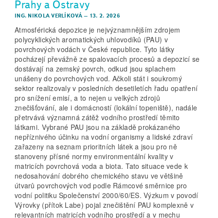
Prahy a Ostravy
ING. NIKOLA VERLÍKOVÁ
–
13. 2. 2026
Atmosférická depozice je nejvýznamnějším zdrojem
polycyklických aromatických uhlovodíků (PAU) v
povrchových vodách v České republice. Tyto látky
pocházejí převážně ze spalovacích procesů a depozicí se
dostávají na zemský povrch, odkud jsou splachem
unášeny do povrchových vod. Ačkoli stát i soukromý
sektor realizovaly v posledních desetiletích řadu opatření
pro snížení emisí, a to nejen u velkých zdrojů
znečišťování, ale i domácností (lokální topeniště), nadále
přetrvává významná zátěž vodního prostředí těmito
látkami. Vybrané PAU jsou na základě prokázaného
nepříznivého účinku na vodní organismy a lidské zdraví
zařazeny na seznam prioritních látek a jsou pro ně
stanoveny přísné normy environmentální kvality v
matricích povrchová voda a biota. Tato situace vede k
nedosahování dobrého chemického stavu ve většině
útvarů povrchových vod podle Rámcové směrnice pro
vodní politiku Společenství 2000/60/ES. Výzkum v povodí
Výrovky (přítok Labe) pojal znečištění PAU komplexně v
relevantních matricích vodního prostředí a v mechu