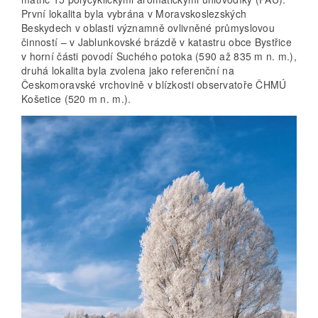
První lokalita byla vybrána v Moravskoslezských
Beskydech v oblasti významně ovlivněné průmyslovou
činností – v Jablunkovské brázdě v katastru obce Bystřice
v horní části povodí Suchého potoka (590 až 835 m n. m.),
druhá lokalita byla zvolena jako referenční na
Českomoravské vrchovině v blízkosti observatoře ČHMÚ
Košetice (520 m n. m.).