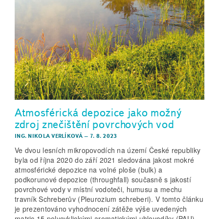
Atmosférická depozice jako možný
zdroj znečištění povrchových vod
ING. NIKOLA VERLÍKOVÁ
–
7. 8. 2023
Ve dvou lesních mikropovodích na území České republiky
byla od října 2020 do září 2021 sledována jakost mokré
atmosférické depozice na volné ploše (bulk) a
podkorunové depozice (throughfall) současně s jakostí
povrchové vody v místní vodoteči, humusu a mechu
travník Schreberův (Pleurozium schreberi). V tomto článku
je prezentováno vyhodnocení zátěže výše uvedených
matric 15 polycyklickými aromatickými uhlovodíky (PAU).