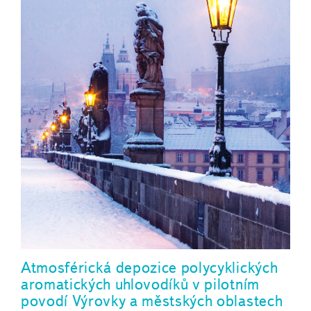
Atmosférická depozice polycyklických
aromatických uhlovodíků v pilotním
povodí Výrovky a městských oblastech