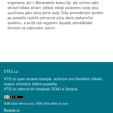
organismy, jež v Moravském krasu žijí, ale mohou také
ohrozit lidské zdraví, jelikož zdejší podzemní vody jsou
využívány jako zdroj pitné vody. Díky provedeným studiím
se podařilo rozšířit ochranné zóny okolo jeskynního
systému, a snížit tak negativní dopady zemědělské
činnosti na zájmovém území.
VTEI.cz
VTEI je open access časopis, autorům ani čtenářům článků
nejsou účtovány žádné poplatky.
VTEI je zahrnut do databází
DOAJ
a
Scopus
.
ISSN 0322–8916 (print), ISSN 1805-6555 (on-line)
Redakce