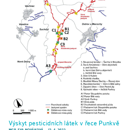
Výskyt pesticidních látek v řece Punkvě
MGR. EVA NOVÁKOVÁ
–
12. 4. 2022