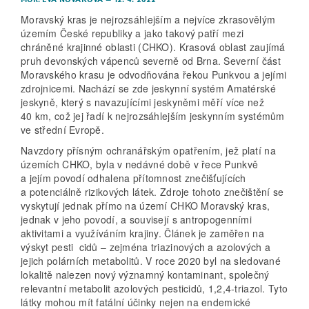
Moravský kras je nejrozsáhlejším a nejvíce zkrasovělým
územím České republiky a jako takový patří mezi
chráněné krajinné oblasti (CHKO). Krasová oblast zaujímá
pruh devonských vápenců severně od Brna. Severní část
Moravského krasu je odvodňována řekou Punkvou a jejími
zdrojnicemi. Nachází se zde jeskynní systém Amatérské
jeskyně, který s navazujícími jeskyněmi měří více než
40 km, což jej řadí k nejrozsáhlejším jeskynním systémům
ve střední Evropě.
Navzdory přísným ochranářským opatřením, jež platí na
územích CHKO, byla v nedávné době v řece Punkvě
a jejím povodí odhalena přítomnost znečišťujících
a potenciálně rizikových látek. Zdroje tohoto znečištění se
vyskytují jednak přímo na území CHKO Moravský kras,
jednak v jeho povodí, a souvisejí s antropogenními
aktivitami a využíváním krajiny. Článek je zaměřen na
výskyt pesti cidů – zejména triazinových a azolových a
jejich polárních metabolitů. V roce 2020 byl na sledované
lokalitě nalezen nový významný kontaminant, společný
relevantní metabolit azolových pesticidů, 1,2,4-triazol. Tyto
látky mohou mít fatální účinky nejen na endemické