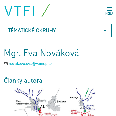
VTEI
MENU
TÉMATICKÉ OKRUHY
Mgr. Eva Nováková
novakova.eva@vumop.cz
Články autora