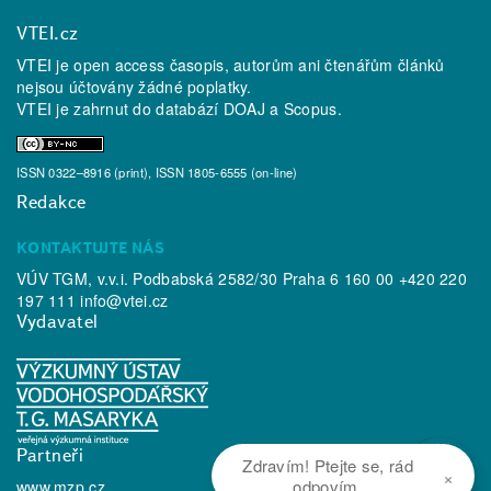
VTEI.cz
VTEI je open access časopis, autorům ani čtenářům článků
nejsou účtovány žádné poplatky.
VTEI je zahrnut do databází
DOAJ
a
Scopus
.
ISSN 0322–8916 (print), ISSN 1805-6555 (on-line)
Redakce
KONTAKTUJTE NÁS
VÚV TGM, v.v.i. Podbabská 2582/30 Praha 6 160 00 +420 220
197 111
info@vtei.cz
Vydavatel
Partneři
Zdravím! Ptejte se, rád
×
odpovím.
www.mzp.cz