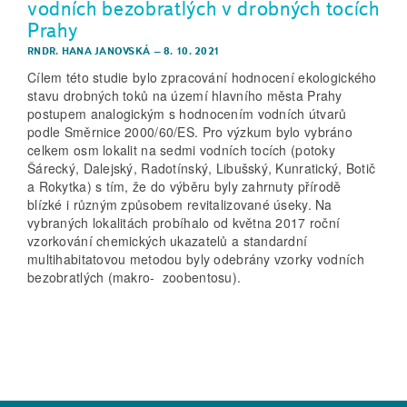
vodních bezobratlých v drobných tocích
Prahy
RNDR. HANA JANOVSKÁ
–
8. 10. 2021
Cílem této studie bylo zpracování hodnocení ekologického
stavu drobných toků na území hlavního města Prahy
postupem analogickým s hodnocením vodních útvarů
podle Směrnice 2000/60/ES. Pro výzkum bylo vybráno
celkem osm lokalit na sedmi vodních tocích (potoky
Šárecký, Dalejský, Radotínský, Libušský, Kunratický, Botič
a Rokytka) s tím, že do výběru byly zahrnuty přírodě
blízké i různým způsobem revitalizované úseky. Na
vybraných lokalitách probíhalo od května 2017 roční
vzorkování chemických ukazatelů a standardní
multihabitatovou metodou byly odebrány vzorky vodních
bezobratlých (makro- zoobentosu).