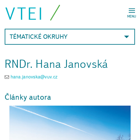
VTEI
MENU
TÉMATICKÉ OKRUHY
RNDr. Hana Janovská
hana.janovska@vuv.cz
Články autora