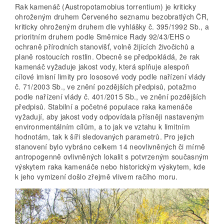
Rak kamenáč (Austropotamobius torrentium) je kriticky
ohroženým druhem Červeného seznamu bezobratlých ČR,
kriticky ohroženým druhem dle vyhlášky č. 395/1992 Sb., a
prioritním druhem podle Směrnice Rady 92/43/EHS o
ochraně přírodních stanovišť, volně žijících živočichů a
planě rostoucích rostlin. Obecně se předpokládá, že rak
kamenáč vyžaduje jakost vody, která splňuje alespoň
cílové imisní limity pro lososové vody podle nařízení vlády
č. 71/2003 Sb., ve znění pozdějších předpisů, potažmo
podle nařízení vlády č. 401/2015 Sb., ve znění pozdějších
předpisů. Stabilní a početné populace raka kamenáče
vyžadují, aby jakost vody odpovídala přísněji nastaveným
environmentálním cílům, a to jak ve vztahu k limitním
hodnotám, tak k šíři sledovaných parametrů. Pro jejich
stanovení bylo vybráno celkem 14 neovlivněných či mírně
antropogenně ovlivněných lokalit s potvrzeným současným
výskytem raka kamenáče nebo historickým výskytem, kde
k jeho vymizení došlo zřejmě vlivem račího moru.