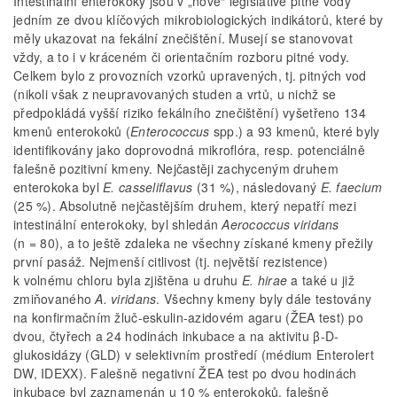
Intestinální enterokoky jsou v „nové“ legislativě pitné vody
jedním ze dvou klíčových mikrobiologických indikátorů, které by
měly ukazovat na fekální znečištění. Musejí se stanovovat
vždy, a to i v kráceném či orientačním rozboru pitné vody.
Celkem bylo z provozních vzorků upravených, tj. pitných vod
(nikoli však z neupravovaných studen a vrtů, u nichž se
předpokládá vyšší riziko fekálního znečištění) vyšetřeno 134
kmenů enterokoků (
Enterococcus
spp.) a 93 kmenů, které byly
identifikovány jako doprovodná mikroflóra, resp. potenciálně
falešně pozitivní kmeny. Nejčastěji zachyceným druhem
enterokoka byl
E. casseliflavus
(31 %), následovaný
E. faecium
(25 %). Absolutně nejčastějším druhem, který nepatří mezi
intestinální enterokoky, byl shledán
Aerococcus viridans
(n = 80), a to ještě zdaleka ne všechny získané kmeny přežily
první pasáž. Nejmenší citlivost (tj. největší rezistence)
k volnému chloru byla zjištěna u druhu
E. hirae
a také u již
zmiňovaného
A. viridans
. Všechny kmeny byly dále testovány
na konfirmačním žluč-eskulin-azidovém agaru (ŽEA test) po
dvou, čtyřech a 24 hodinách inkubace a na aktivitu β-D-
glukosidázy (GLD) v selektivním prostředí (médium Enterolert
DW, IDEXX). Falešně negativní ŽEA test po dvou hodinách
inkubace byl zaznamenán u 10 % enterokoků, falešně