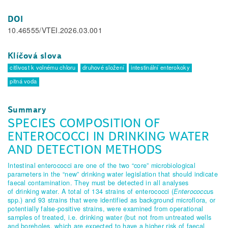
DOI
10.46555/VTEI.2026.03.001
Klíčová slova
citlivost k volnému chloru
druhové složení
intestinální enterokoky
pitná voda
Summary
SPECIES COMPOSITION OF
ENTEROCOCCI IN DRINKING WATER
AND DETECTION METHODS
Intestinal enterococci are one of the two “core” microbiological
parameters in the “new” drinking water legislation that should indicate
faecal contamination. They must be detected in all analyses
of drinking water. A total of 134 strains of enterococci (
Enterococcu
s
spp.) and 93 strains that were identified as background microflora, or
potentially false-positive strains, were exami­ned from operational
samples of treated, i.e. drinking water (but not from untreated wells
and boreholes, which are expected to have a higher risk of faecal