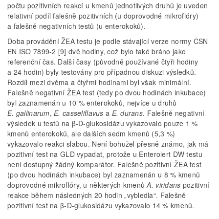
počtu pozitivních reakcí u kmenů jednotlivých druhů je uveden
relativní podíl falešně pozitivních (u doprovodné mikroflóry)
a falešně negativních testů (u enterokoků).
Doba provádění ŽEA testu je podle stávající verze normy ČSN
EN ISO 7899-2 [9] dvě hodiny, což bylo také bráno jako
referenční čas. Další časy (původně použí­vané čtyři hodiny
a 24 hodin) byly testovány pro případnou diskuzi výsledků.
Rozdíl mezi dvěma a čtyřmi hodinami byl však minimální.
Falešně negativní ŽEA test (tedy po dvou hodinách inkubace)
byl zaznamenán u 10 % enterokoků, nejvíce u druhů
E. gallinarum
,
E. casseliflavus
a
E. durans
. Falešně negativní
výsledek u testů na β-D-glukosidázu vykazovalo pouze 1 %
kmenů enterokoků, ale dalších sedm kmenů (5,3 %)
vykazovalo reakci slabou. Není bohužel přesně známo, jak má
pozitivní test na GLD vypadat, protože u Enterolert DW testu
není dostupný žádný komparátor. Falešně pozitivní ŽEA test
(po dvou hodinách inkubace) byl zaznamenán u 8 % kmenů
doprovodné mikroflóry, u některých kmenů
A. viridans
pozitivní
reakce během následných 20 hodin „vybledla“. Falešně
pozitivní test na β-D-glukosidázu vykazovalo 14 % kmenů.