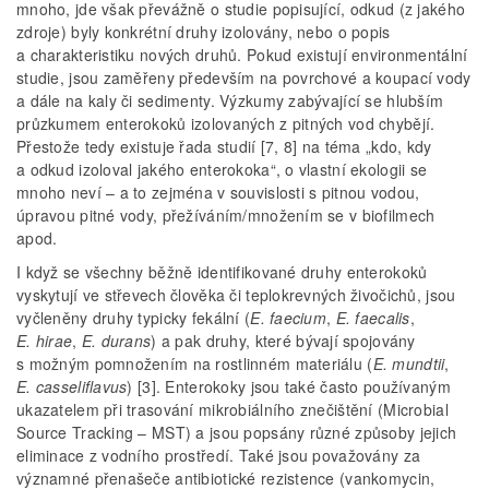
mnoho, jde však převážně o studie popisující, odkud (z jakého
zdroje) byly konkrétní druhy izolovány, nebo o popis
a charakteristiku nových druhů. Pokud existují environmentální
studie, jsou zaměřeny především na povrchové a koupací vody
a dále na kaly či sedimenty. Výzkumy zabývající se hlubším
průzkumem enterokoků izolovaných z pitných vod chybějí.
Přestože tedy existuje řada studií [7, 8] na téma „kdo, kdy
a odkud izoloval jakého enterokoka“, o vlastní ekologii se
mnoho neví – a to zejména v souvislosti s pitnou vodou,
úpravou pitné vody, přežíváním/množením se v biofilmech
apod.
I když se všechny běžně identifikované druhy enterokoků
vyskytují ve střevech člověka či teplokrevných živočichů, jsou
vyčleněny druhy typicky fekální (
E. faecium
,
E. faecalis
,
E. hirae
,
E. durans
) a pak druhy, které bývají spojovány
s možným pomnožením na rostlinném materiálu (
E. mundtii
,
E. casseliflavus
) [3]. Enterokoky jsou také často používaným
ukazatelem při trasování mikrobiálního znečištění (Microbial
Source Tracking – MST) a jsou popsány různé způsoby jejich
eliminace z vodního prostředí. Také jsou považovány za
významné přenašeče antibiotické rezistence (vankomycin,