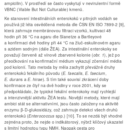
ampicilin). V prostředí se často vyskytují v nevirulentní formě
VBNC (Viable But Not Culturable) kmenů.
Ke stanovení intestinálních enterokoků v pitných vodách se
používá již léta osvědčená metoda dle ČSN EN ISO 7899-2 [9],
která zahrnuje membránovou filtraci vzorků, kultivaci 48
hodin při 36 °C na agaru dle Slanetze a Bartleyové
a konfirmaci dvě hodiny při 44 °C na žluč-eskulinovém agaru
s azidem sodným (dále ŽEA). Za intestinální enterokoky se
považují červeně až vínově zbarvené kolonie (
obr. 1
), jež po
přeočkování na konfirmační médium vykazují zčernání média
pod kolonií. Tato metoda by měla zachytit převážně druhy
enterokoků fekálního původu (
E. faecalis
,
E. faecium
,
E. duran
s a
E. hirae
). S tím také souvisí zkrácení doby
konfirmace ze čtyř na dvě hodiny v roce 2001, kdy se
předpokládalo, že typické fekální enterokoky mají rychlejší
a intenzivnější aktivitu ŽEA testu. Novější metody, které mají
ambici stát se alternativními, jsou často založeny na aktivitě
enzymu β-D-glukosidázy, což zahrnuje detekci všech druhů
enterokoků (
Enterococcus
spp.) [10]. To se nezdá být vhodné
zejména proto, že nejde o indikátorový, nýbrž klíčový ukazatel
s limitní hodnotou typu NMH. Naopak cesta pro