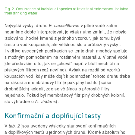
Fig. 2. Occurrence of individual species of intestinal enterococci isolated
from drinking water
Nejvyšší výskyt druhu
E. casseliflavus
v pitné vodě zatím
neumíme dobře interpretovat, je však nutno zmínit, že nebylo
izolováno „hodně kmenů z jednoho vzorku“, jak tomu bývá
často u vod koupacích, ale většinou šlo o průběžný výskyt.
I v dříve uvedených publikacích se tento druh mnohdy spojuje
s možným pomnožením na rostlinném materiálu. V pitné vodě
jde především o to, jak se „chová“ např. v biofilmech či na
pískových filtrech (což nevíme). Avšak na rozdíl od vzorků
koupacích vod, kdy může dojít k pomnožení tohoto druhu třeba
na rákosí a membránový filtr je pak plný těchto (spíše
drobnějších) kolonií, zde se většinou o přerostlé filtry
nejednalo. Pokud byl membránový filtr plný drobných kolonií,
šlo výhradně o
A. viridans
).
Konfirmační a doplňující testy
V
tab. 2
jsou uvedeny výsledky stanovení konfirmačních
a doplňkových testů u jednotlivých druhů. Kromě absolutního