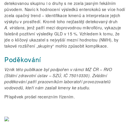
detekovanou skupinu i o druhy s ne zcela jasným fekálním
původem. Navíc k hodnocení výsledků enterokoků se více hodí
zcela opačný trend – identifikace kmenů a interpretace jejich
výskytu v prostředí. Kromě toho nejčastěji detekovaný druh
A. viridans
, jenž patří mezi doprovodnou mikroflóru, vykazuje
falešně pozitivní výsledky GLD v 15 %. Vzhledem k tomu, že
jde o klíčový ukazatel s nejvyšší mezní hodnotou (NMH), by
takové rozšíření „skupiny“ mohlo způsobit komplikace.
Poděkování
Vznik této publikace byl podpořen v rámci MZ ČR – RVO
(Státní zdravotní ústav – SZÚ, IČ 75010330). Zvláštní
poděkování patří pracovníkům laboratoří provozovatelů
vodovodů, kteří nám zaslali kmeny ke studiu.
Příspěvek prošel recenzním řízením.