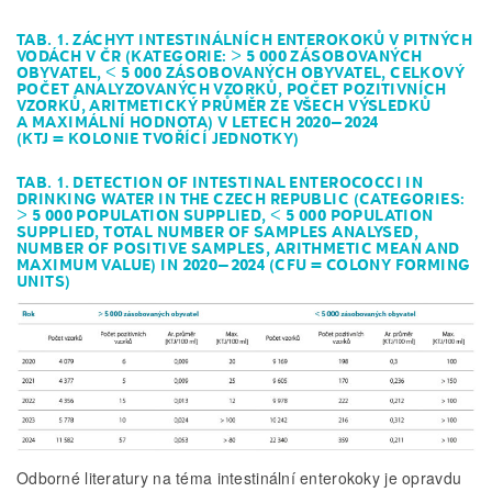
TAB. 1. ZÁCHYT INTESTINÁLNÍCH ENTEROKOKŮ V PITNÝCH
VODÁCH V ČR (KATEGORIE: > 5 000 ZÁSOBOVANÝCH
OBYVATEL, < 5 000 ZÁSOBOVANÝCH OBYVATEL, CELKOVÝ
POČET ANALYZOVANÝCH VZORKŮ, POČET POZITIVNÍCH
VZORKŮ, ARITMETICKÝ PRŮMĚR ZE VŠECH VÝSLEDKŮ
A MAXIMÁLNÍ HODNOTA) V LETECH 2020–2024
(KTJ = KOLONIE TVOŘÍCÍ JEDNOTKY)
TAB. 1. DETECTION OF INTESTINAL ENTEROCOCCI IN
DRINKING WATER IN THE CZECH REPUBLIC (CATEGORIES:
> 5 000 POPULATION SUPPLIED, < 5 000 POPULATION
SUPPLIED, TOTAL NUMBER OF SAMPLES ANALYSED,
NUMBER OF POSITIVE SAMPLES, ARITHMETIC MEAN AND
MAXIMUM VALUE) IN 2020–2024 (CFU = COLONY FORMING
UNITS)
Odborné literatury na téma intestinální enterokoky je opravdu