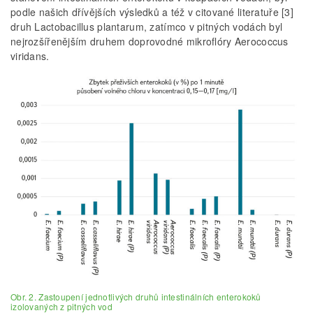
podle našich dřívějších výsledků a též v citované literatuře [3]
druh Lactobacillus plantarum, zatímco v pitných vodách byl
nejrozšířenějším druhem doprovodné mikroflóry Aerococcus
viridans.
Obr. 2. Zastoupení jednotlivých druhů intestinálních enterokoků
izolovaných z pitných vod