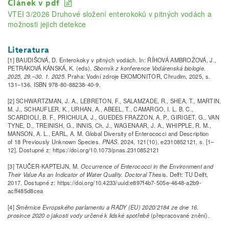
Článek v pdf
VTEI 3/2026 Druhové složení enterokoků v pitných vodách a
možnosti jejich detekce
Literatura
[1] BAUDIŠOVÁ, D. Enterokoky v pitných vodách. In: ŘÍHOVÁ AMBROŽOVÁ, J.,
PETRÁKOVÁ KÁNSKÁ, K. (eds).
Sborník z konference Vodárenská biologie.
2025, 29.–30. 1. 2025
. Praha: Vodní zdroje EKOMONITOR, Chrudim, 2025, s.
131–136. ISBN 978-80-88238-40-9.
[2] SCHWARTZMAN, J. A., LEBRETON, F., SALAMZADE, R., SHEA, T., MARTIN,
M. J., SCHAUFLER, K., URHAN, A., ABEEL, T., CAMARGO, I. L. B. C.,
SCARDIOLI, B. F., PRICHULA, J., GUEDES FRAZZON, A. P., GIRIGET, G., VAN
TYNE, D., TREINISH, G., INNIS, Ch. J., WAGENAAR, J. A., WHIPPLE, R. M.,
MANSON, A. L., EARL, A. M. Global Diversity of Enterococci and Description
of 18 Previously Unknown Species.
PNAS
. 2024, 121(10), e2310852121, s. [1–
12]. Dostupné z: https://doi.org/10.1073/pnas.2310852121
[3] TAUČER-KAPTEIJN, M.
Occurrence of Enterococci in the Environment and
Their Value As an Indicator of Water Quality. Doctoral Thes
is. Delft: TU Delft,
2017. Dostupné z: https://doi.org/10.4233/uuid:e897f4b7-505e-4648-a2b9-
acff485d8cea
[4]
Směrnice Evropského parlamentu a RADY (EU) 2020/2184 ze dne 16.
prosince 2020 o jakosti vody určené k lidské spotřebě
(přepracované znění).