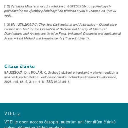
[12]
Vyhláška Ministerstva zdravotnictví č. 409/2005 Sb., o hygienických
požadavcích na výrobky přicházející do přímého styku s vodou a na úpravu
vody
.
[13]
EN 1276:2009/AC: Chemical Disinfectants and Antiseptics – Quantitative
Suspension Test for the Evaluation of Bactericidal Activity of Chemical
Disinfectans and Antiseptics Used in Food, Industrial, Domestic and Institutional
Areas – Test Method and Requirements (Phase 2, Step 1
).
Citace článku
BAUDIŠOVÁ, D. a KOLÁŘ, K. Druhové složení enterokoků v pitných vodách a
možnosti jejich detekce.
Vodohospodářské technicko-ekonomické informace
,
2026, roč. 68, č. 3, str. 4–8. ISSN 0322-8916.
VTEI.cz
VTEI je open access časopis, autorům ani čtenářům článků
nejsou účtovány žádné poplatky.