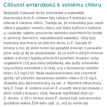
Citlivost enterokoků k volnému chloru
Nejčastěji izolované druhy enterokoků a nejčastější
doprovodný druh
A. viridans
byly vybrány k testování na
citlivost k volnému chloru. Traduje se, že enterokoky jsou méně
citlivé k působení volného chloru než třeba koliformní bakterie,
a i výsledky našeho provozního testování dezinfekčních činidel
to potvrzují (komerční, nepublikované výsledky). Vždy byly
testovány dva kmeny od jednoho druhu (u
E. faecalis
tři
kmeny) s tím, že jeden kmen byl pokaždé izolován z upravené
pitné vody (a dá se předpokládat, že se mohl s volným chlorem
setkat) a druhý z typicky přírodního prostředí (koupací vody).
Legislativně [12] jsou dány požadavky, aby počty enterokoků
byly sníženy minimálně o tři řády, a to v koncentraci volného
chloru 0,3 mg/l [12]. Naše studované kmeny toto víceméně
splnily i při poloviční koncentraci volného chloru (0,15 mg/l).
Výsledky jsou demonstrovány na
obr. 3
. Nejméně citlivé druhy
byly
E. hirae
,
A. viridan
s a kmen
E. mundtii
, který byl izolován z
pitné (nikoli z koupací) vody. Naopak nejcitlivější druh byl
E. durans
. U 25 % kmenů druhu
E. durans
byla zaznamenána
zpožděná reakce ŽEA testu (
tab. 2
), což by mohlo být