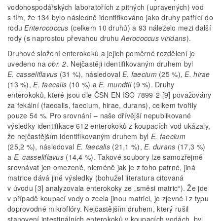
vodohospodářských laboratořích z pitných (upravených) vod
s tím, že 134 bylo následně identifikováno jako druhy patřící do
rodu
Enterococcus
(celkem 10 druhů) a 93 náleželo mezi další
rody (s naprostou převahou druhu
Aerococcus viridans
).
Druhové složení enterokoků a jejich poměrné rozdělení je
uvedeno na
obr. 2
. Nejčastěji identifikovaným druhem byl
E. casseliflavus
(31 %), následoval
E. faecium
(25 %),
E. hirae
(13 %),
E. faecalis
(10 %) a
E. mundtii
(9 %). Druhy
enterokoků, které jsou dle ČSN EN ISO 7899-2 [9] považovány
za fekální (faecalis, faecium, hirae, durans), celkem tvořily
pouze 54 %. Pro srovnání – naše dřívější nepublikované
výsledky identifikace 612 enterokoků z koupacích vod ukázaly,
že nejčastějším identifikovaným druhem byl
E. faecium
(25,2 %), následoval
E. faecalis
(21,1 %),
E. durans
(17,3 %)
a
E. casseliflavus
(14,4 %). Takové soubory lze samozřejmě
srovnávat jen omezeně, nicméně jak je z toho patrné, jiná
matrice dává jiné výsledky (bohužel literatura citovaná
v úvodu [3] analyzovala enterokoky ze „směsi matric“). Že jde
v případě koupací vody o zcela jinou matrici, je zjevné i z typu
doprovodné mikroflóry. Nejčastějším druhem, který rušil
stanovení intestinálních enterokoků v koupacích vodách, byl