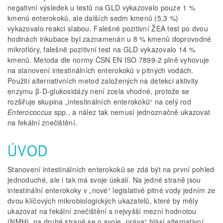
negativní výsledek u testů na GLD vykazovalo pouze 1 %
kmenů enterokoků, ale dalších sedm kmenů (5,3 %)
vykazovalo reakci slabou. Falešně pozitivní ŽEA test po dvou
hodinách inkubace byl zaznamenán u 8 % kmenů doprovodné
mikroflóry, falešně pozitivní test na GLD vykazovalo 14 %
kmenů. Metoda dle normy ČSN EN ISO 7899-2 plně vyhovuje
na stanovení intestinálních enterokoků v pitných vodách.
Použití alternativních metod založených na detekci aktivity
enzymu β-D-glukosidázy není zcela vhodné, protože se
rozšiřuje skupina „intestinálních enterokoků“ na celý rod
Enterococcus
spp., a nález tak nemusí jednoznačně ukazovat
na fekální znečištění.
ÚVOD
Stanovení intestinálních enterokoků se zdá být na první pohled
jednoduché, ale i tak má svoje úskalí. Na jedné straně jsou
intestinální enterokoky v „nové“ legislativě pitné vody jedním ze
dvou klíčových mikrobiologických ukazatelů, které by měly
ukazovat na fekální znečištění s nejvyšší mezní hodnotou
(NMH), na druhé straně se o svoje „práva“ hlásí alternativní