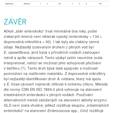
ZÁVĚR
Ačkoli „sběr enterokoků“ trval minimálně dva roky, počet
získaných kmenů není nikterak vysoký (enterokoky = 134 +
doprovodná mikroflóra = 93). I tak byly ale získány cenné
údaje. Nejčastěji izolovaným druhem z pitných vod byl
E. casseliflavus
, jenž bývá v přírodních vodách zastoupen
méně a spíše nárazově. Tento výskyt zatím neumíme zcela
interpretovat, nabízí se možnost jeho schopnosti přežívání
v biofilmu (?). Tento druh bývá také spojován s možností
pomnožení na rostlinném materiálu. Z doprovodné mikroflóry
byl nejčastěji identifikován druh
A. viridans
, který má spolu
s
E. hirae
zároveň nejmenší citlivost k volnému chloru. Metoda
dle normy ČSN EN ISO 7899-2 plně vyhovuje na stanovení
intestinálních enterokoků v pitných vodách. Používání
alternativních metod založených na stanovení aktivity enzymu
GLD není zcela vhodné, jelikož rozšiřuje skupinu „intestinálních
enterokoků“ na stanovení
Enterococcus
spp., čímž rozšiřuje