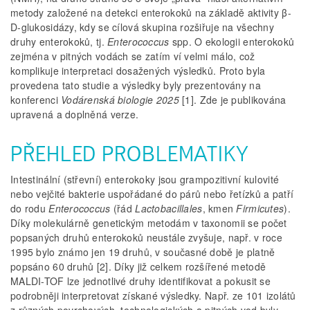
metody založené na detekci enterokoků na základě aktivity β-
D-glukosidázy, kdy se cílová skupina rozšiřuje na všechny
druhy enterokoků, tj.
Enterococcus
spp. O ekologii enterokoků
zejména v pitných vodách se zatím ví velmi málo, což
komplikuje interpretaci dosažených výsledků. Proto byla
provedena tato studie a výsledky byly prezentovány na
konferenci
Vodárenská biologie 2025
[1]. Zde je publikována
upravená a doplněná verze.
PŘEHLED PROBLEMATIKY
Intestinální (střevní) enterokoky jsou grampozitivní kulovité
nebo vejčité bakterie uspořádané do párů nebo řetízků a patří
do rodu
Enterococcus
(řád
Lactobacillales
, kmen
Firmicutes
).
Díky molekulárně genetickým metodám v taxonomii se počet
popsaných druhů enterokoků neustále zvyšuje, např. v roce
1995 bylo známo jen 19 druhů, v současné době je platně
popsáno 60 druhů [2]. Díky již celkem rozšířené metodě
MALDI-TOF lze jednotlivé druhy identifikovat a pokusit se
podrobněji interpretovat získané výsledky. Např. ze 101 izolátů