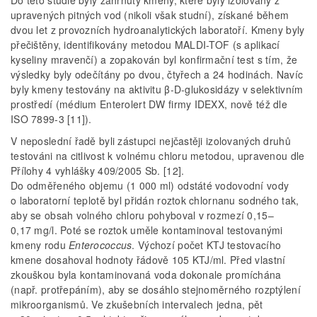
Do této studie byly zahrnuty kmeny, které byly izolovány z
upravených pitných vod (nikoli však studní), získané během
dvou let z provozních hydroanalytických laboratoří. Kmeny byly
přečištěny, identifikovány metodou MALDI-TOF (s aplikací
kyseliny mravenčí) a zopakován byl konfirmační test s tím, že
výsledky byly odečítány po dvou, čtyřech a 24 hodinách. Navíc
byly kmeny testovány na aktivitu β-D-glukosidázy v selektivním
prostředí (médium Enterolert DW firmy IDEXX, nově též dle
ISO 7899-3 [11]).
V neposlední řadě byli zástupci nejčastěji izolovaných druhů
testováni na citlivost k volnému chloru metodou, upravenou dle
Přílohy 4 vyhlášky 409/2005 Sb. [12].
Do odměřeného objemu (1 000 ml) odstáté vodovodní vody
o laboratorní teplotě byl přidán roztok chlornanu sodného tak,
aby se obsah volného chloru pohyboval v rozmezí 0,15–
0,17 mg/l. Poté se roztok uměle kontaminoval testovanými
kmeny rodu
Enterococcus
. Výchozí počet KTJ testovacího
kmene dosahoval hodnoty řádově 105 KTJ/ml. Před vlastní
zkouškou byla kontaminovaná voda dokonale promíchána
(např. protřepáním), aby se dosáhlo stejnoměrného rozptýlení
mikroorganismů. Ve zkušebních intervalech jedna, pět