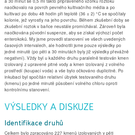
a 30 minut se 0,5 ml takto připraveného vzorku roztoku
naočkovalo na povrch pevného kultivačního média a po
kultivaci po dobu 48 hodin při teplotě (36 ± 2) °C se spočítaly
kolonie, jež vyrostly na jeho povrchu. Během zkušební doby se
zkušební roztok v baňce neustále promíchával. Zároveň byla
naočkována původní suspenze, aby se získal výchozí počet
enterokoků. My jsme provedli stanovení ve všech uvedených
časových intervalech, ale hodnotili jsme pouze výsledky po
jedné minutě (po pěti a 30 minutách byly již výsledky převážně
negativní). Vždy byl u každého druhu paralelně testován kmen
izolovaný z upravené pitné vody a kmen izolovaný z volného
prostředí (koupací voda) a vše bylo očkováno duplicitně. Po
inkubaci byl spočítán relativní úbytek testovaného druhu
(kmenu) po jedné minutě působení volného chloru oproti
kontrolnímu stanovení.
VÝSLEDKY A DISKUZE
Identifikace druhů
Celkem bylo zpracováno 227 kmenů izolovaných v pěti