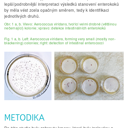
lepší/podrobnější interpretaci výsledků stanovení enterokoků
by měla vést zcela opačným směrem, tedy k identifikaci
jednotlivých druhů.
Obr. 1 a, b. Vlevo: Aerococcus viridans, tvořící velmi drobné (většinou
nečernající) kolonie; vpravo: detekce intestinálních enterokoků
Fig. 1 a, b. Left: Aerococcus viridans, forming very small (mostly non-
blackening) colonies; right: detection of intestinal enterococci
METODIKA