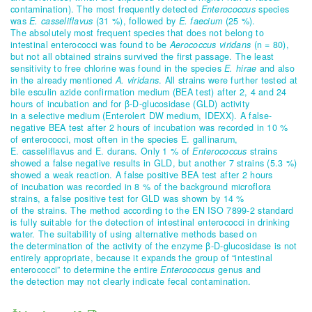
contamination). The most frequently detected
Enterococcus
species
was
E. casseliflavus
(31 %), followed by
E. faecium
(25 %).
The absolutely most frequent species that does not belong to
intestinal enterococci was found to be
Aerococcus viridans
(n = 80),
but not all obtained strains survived the first passage. The least
sensitivity to free chlorine was found in the species
E. hirae
and also
in the already mentioned
A. viridans
. All strains were further tested at
bile esculin azide confirmation medium (BEA test) after 2, 4 and 24
hours of incubation and for β-D-glucosidase (GLD) activity
in a selective medium (Enterolert DW medium, IDEXX). A false-
negative BEA test after 2 hours of incubation was recorded in 10 %
of enterococci, most often in the species
E. gallinarum
,
E. casseliflavus
and
E. durans
. Only 1 % of
Enterococcus
strains
showed a false negative results in GLD, but another 7 strains (5.3 %)
showed a weak reaction. A false positive BEA test after 2 hours
of incubation was recorded in 8 % of the background microflora
strains, a false positive test for GLD was shown by 14 %
of the strains. The method according to the EN ISO 7899-2 standard
is fully suitable for the detection of intestinal enterococci in drinking
water. The suitability of using alternative methods based on
the determination of the activity of the enzyme β-D-glucosidase is not
entirely appropriate, because it expands the group of “intestinal
enterococci” to determine the entire
Enterococcus
genus
and
the detection may not clearly indicate fecal contamination.