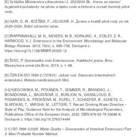
[5]
Vyhláška Ministerstva zdravotnictví č. 252/2004 Sb., kterou se stanoví
hygienické požadavky na pitnou a teplou vodu a četnost a rozsah kontroly pitné
vody
.
[6] GARI, D. W., KOŽÍŠEK, F., JELIGOVÁ, H.
Zpráva o kvalitě pitné vody za rok
2020–2024
, Státní zdravotní ústav.
[7] BYAPPANAHALLI, M. N., NEVERS, M. B., KORAJKIC, A., STALEY, Z. R.,
HARWOOD, V. J. Enterococci in the Environment.
Microbiology and Molecular
Biology Review
s. 2012, 76(4), s. 685–706. Dostupné z:
https://doi.org/10.1128/MMBR.00023-12
[8] ŠVEC, P.
Systematika rodu Enterococcus. Habilitační práce
. Brno:
Masarykova univerzita Brno, 2019, s. 1–68.
[9]
ČSN EN ISO 7899-2 (757831). Jakost vod. Stanovení intestinálních
enterokoků. Metoda membránových filtrů
.
[10] NIEGOWSKA, M., PITKÄNEN, T., SOMMER, R., BRANDAO, J.,
BONADONNA, L., BAUDIŠOVÁ, D., BURLION, N., GASSILLOUD, B.,
PISSARIDES, N., PROKŠOVÁ, M., RUPEL, T., SCHAEFER, B., SCHETS, C.,
SLAPOKAS, T., VARGHA, M., LETTIERI, T. Recast Drinking Water Directive –
State of Play: Guidance Note for the Analysis of Microbiological Parameters.
Publications Office of the European Union
, 2022. ISBN 978-92-79-53688-8.
Dostupné z: https://doi.org/10.2760/14494
[11]
ISO 7899-3:2025. Water Quality – Enumeration of Intestinal Enterococci Part
3: Most Probable Number Method
.