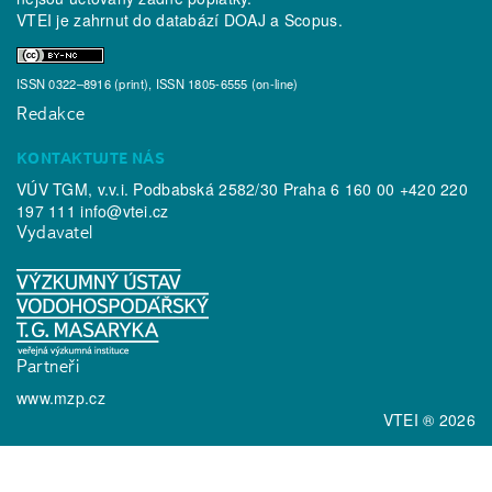
VTEI je zahrnut do databází
DOAJ
a
Scopus
.
ISSN 0322–8916 (print), ISSN 1805-6555 (on-line)
Redakce
KONTAKTUJTE NÁS
VÚV TGM, v.v.i. Podbabská 2582/30 Praha 6 160 00 +420 220
197 111
info@vtei.cz
Vydavatel
Partneři
www.mzp.cz
VTEI ® 2026