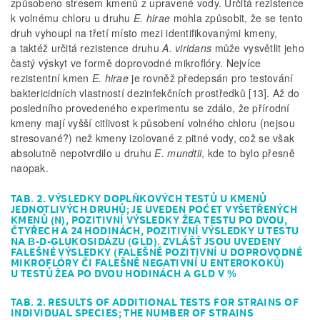
způsobeno stresem kmenů z upravené vody. Určitá rezistence
k volnému chloru u druhu
E. hirae
mohla způsobit, že se tento
druh vyhoupl na třetí místo mezi identifikovanými kmeny,
a taktéž určitá rezistence druhu
A. viridans
může vysvětlit jeho
častý výskyt ve formě doprovodné mikroflóry. Nejvíce
rezistentní kmen
E. hirae
je rovněž předepsán pro testování
baktericidních vlastností dezinfek­čních prostředků [13]. Až do
posledního provedeného experimentu se zdálo, že přírodní
kmeny mají vyšší citlivost k působení volného chloru (nejsou
stresované?) než kmeny izolované z pitné vody, což se však
absolutně nepotvrdilo u druhu
E. mundtii
, kde to bylo přesně
naopak.
TAB. 2. VÝSLEDKY DOPLŇKOVÝCH TESTŮ U KMENŮ
JEDNOTLIVÝCH DRUHŮ; JE UVEDEN POČET VYŠETŘENÝCH
KMENŮ (N), POZITIVNÍ VÝSLEDKY ŽEA TESTU PO DVOU,
ČTYŘECH A 24 HODINÁCH, POZITIVNÍ VÝSLEDKY U TESTU
NA Β-D-GLUKOSIDÁZU (GLD). ZVLÁŠŤ JSOU UVEDENY
FALEŠNÉ VÝSLEDKY (FALEŠNĚ POZITIVNÍ U DOPROVODNÉ
MIKROFLÓRY ČI FALEŠNĚ NEGATIVNÍ U ENTEROKOKŮ)
U TESTŮ ŽEA PO DVOU HODINÁCH A GLD V %
TAB. 2. RESULTS OF ADDITIONAL TESTS FOR STRAINS OF
INDIVIDUAL SPECIES; THE NUMBER OF STRAINS