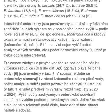
z různých povrchových, technologických a pitných vod byly
identifikovány druhy
E. faecalis
(26,7 %),
E. hirae
20,8 %,
E. faecium
(18,8 %),
E. casseliflavus
(15,8 %),
E. duran
s
(11,8 %),
E. mundtii
a
E. moraviensis
(oba 2,3 %) [3].
Intestinální enterokoky jsou považovány za indikátory fekálního
znečištění a jejich význam se v posledních letech zvýšil – podle
nové legislativy [4, 5] jde společně s
Escherichia coli
o klíčový
ukazatel a musí se stanovovat v každém typu rozboru
(kráceném i úplném). S tím souvisí nejen vyšší počet
analyzovaných vzorků, ale i počet pozitivních záchytů, které je
třeba dobře interpretovat.
Frekvence záchytu v pitných vodách za posledních pět let
v České republice (ČR) dle dat SZÚ (Zpráva o kvalitě pitné
vody) [6] jsou uvedeny v
tab. 1
. V současné době se
enterokoky stanovují i v rámci kráceného rozboru pitné vody,
počet analýz, a tudíž i počet pozitivních záchytů tak stoupá
(v
tab.
1 je vidět především výrazný rozdíl mezi lety 2023
a 2024). Vyšší počty zachycených enterokoků souvisejí
zejména s vyšším počtem provedených testů. Jelikož se však
stále jedná o relativně malá čísla, bude dobré tuto situaci
nadále sledovat.