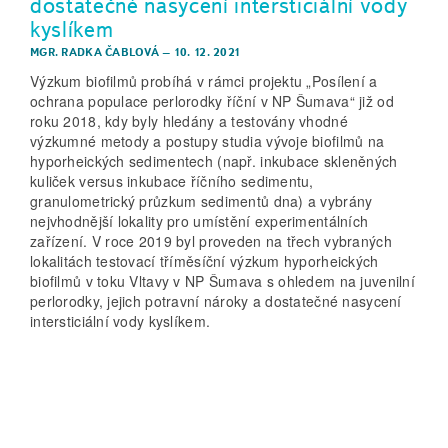
dostatečné nasycení intersticiální vody
kyslíkem
MGR. RADKA ČABLOVÁ
–
10. 12. 2021
Výzkum biofilmů probíhá v rámci projektu „Posílení a
ochrana populace perlorodky říční v NP Šumava“ již od
roku 2018, kdy byly hledány a testovány vhodné
výzkumné metody a postupy studia vývoje biofilmů na
hyporheických sedimentech (např. inkubace skleněných
kuliček versus inkubace říčního sedimentu,
granulometrický průzkum sedimentů dna) a vybrány
nejvhodnější lokality pro umístění experimentálních
zařízení. V roce 2019 byl proveden na třech vybraných
lokalitách testovací tříměsíční výzkum hyporheických
biofilmů v toku Vltavy v NP Šumava s ohledem na juvenilní
perlorodky, jejich potravní nároky a dostatečné nasycení
intersticiální vody kyslíkem.