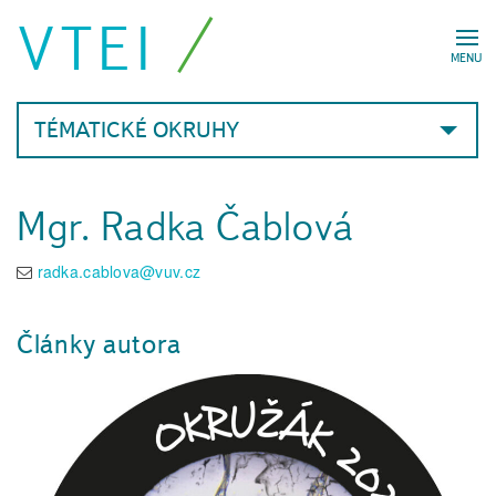
VTEI
MENU
TÉMATICKÉ OKRUHY
Mgr. Radka Čablová
radka.cablova@vuv.cz
Články autora