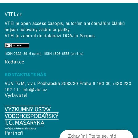
VTEI.cz
VTEI je open access časopis, autorům ani čtenářům článků
nejsou účtovány žádné poplatky.
VTEI je zahrnut do databází
DOAJ
a
Scopus
.
ISSN 0322–8916 (print), ISSN 1805-6555 (on-line)
Redakce
KONTAKTUJTE NÁS
VÚV TGM, v.v.i. Podbabská 2582/30 Praha 6 160 00 +420 220
197 111
info@vtei.cz
Vydavatel
Partneři
Zdravím! Ptejte se, rád