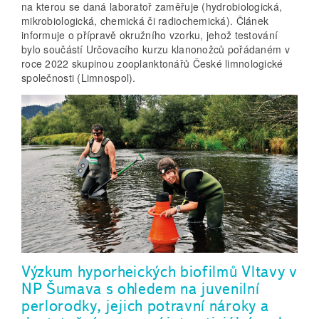
na kterou se daná laboratoř zaměřuje (hydrobiologická,
mikrobiologická, chemická či radiochemická). Článek
informuje o přípravě okružního vzorku, jehož testování
bylo součástí Určovacího kurzu klanonožců pořádaném v
roce 2022 skupinou zooplanktonářů České limnologické
společnosti (Limnospol).
Výzkum hyporheických biofilmů Vltavy v
NP Šumava s ohledem na juvenilní
perlorodky, jejich potravní nároky a