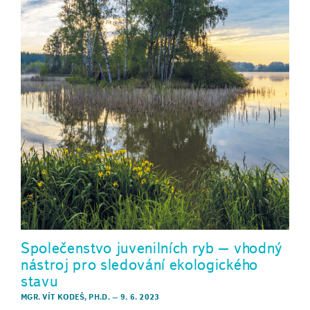
Společenstvo juvenilních ryb – vhodný
nástroj pro sledování ekologického
stavu
MGR. VÍT KODEŠ, PH.D.
–
9. 6. 2023