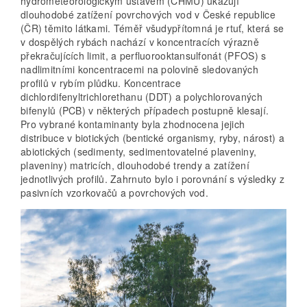
hydrometeorologickým ústavem (ČHMÚ) ukazují
dlouhodobé zatížení povrchových vod v České republice
(ČR) těmito látkami. Téměř všudypřítomná je rtuť, která se
v dospělých rybách nachází v koncentracích výrazně
překračujících limit, a perfluorooktansulfonát (PFOS) s
nadlimitními koncentracemi na polovině sledovaných
profilů v rybím plůdku. Koncentrace
dichlordifenyltrichlorethanu (DDT) a polychlorovaných
bifenylů (PCB) v některých případech postupně klesají.
Pro vybrané kontaminanty byla zhodnocena jejich
distribuce v biotických (bentické organismy, ryby, nárost) a
abiotických (sedimenty, sedimentovatelné plaveniny,
plaveniny) matricích, dlouhodobé trendy a zatížení
jednotlivých profilů. Zahrnuto bylo i porovnání s výsledky z
pasivních vzorkovačů a povrchových vod.