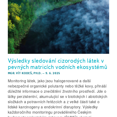
Výsledky sledování cizorodých látek v
pevných matricích vodních ekosystémů
MGR. VÍT KODEŠ, PH.D.
–
9. 6. 2025
Monitoring látek, jako jsou halogenované a další
nebezpečné organické polutanty nebo těžké kovy, přináší
důležité informace o znečištění životního prostředí. Jde o
látky perzistentní, akumulující se v biotických i abiotických
složkách a potravních řetězcích a z velké části také o
lidské karcinogeny a endokrinní disruptory. Výsledky
každoročního monitoringu prováděného Českým