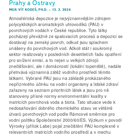
Prahy a Ostravy
MGR. VÍT KODEŠ, PH.D.
–
13. 2. 2026
Atmosférická depozice je nejvýznamnějším zdrojem
polycyklických aromatických uhlovodíků (PAU) v
povrchových vodách v České republice. Tyto látky
pocházejí převážně ze spalovacích procesů a depozicí se
dostávají na zemský povrch, odkud jsou splachem
unášeny do povrchových vod. Ačkoli stát i soukromý
sektor realizovaly v posledních desetiletích řadu opatření
pro snížení emisí, a to nejen u velkých zdrojů
znečišťování, ale i domácností (lokální topeniště), nadále
přetrvává významná zátěž vodního prostředí těmito
látkami. Vybrané PAU jsou na základě prokázaného
nepříznivého účinku na vodní organismy a lidské zdraví
zařazeny na seznam prioritních látek a jsou pro ně
stanoveny přísné normy environmentální kvality v
matricích povrchová voda a biota. Tato situace vede k
nedosahování dobrého chemického stavu ve většině
útvarů povrchových vod podle Rámcové směrnice pro
vodní politiku Společenství 2000/60/ES. Výzkum v povodí
Výrovky (přítok Labe) pojal znečištění PAU komplexně v
relevantních matricích vodního prostředí a v mechu