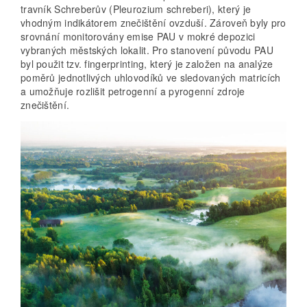
travník Schreberův (Pleurozium schreberi), který je
vhodným indikátorem znečištění ovzduší. Zároveň byly pro
srovnání monitorovány emise PAU v mokré depozici
vybraných městských lokalit. Pro stanovení původu PAU
byl použit tzv. fingerprinting, který je založen na analýze
poměrů jednotlivých uhlovodíků ve sledovaných matricích
a umožňuje rozlišit petrogenní a pyrogenní zdroje
znečištění.