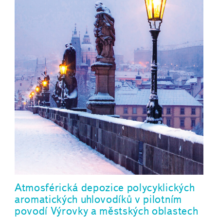
Atmosférická depozice polycyklických
aromatických uhlovodíků v pilotním
povodí Výrovky a městských oblastech