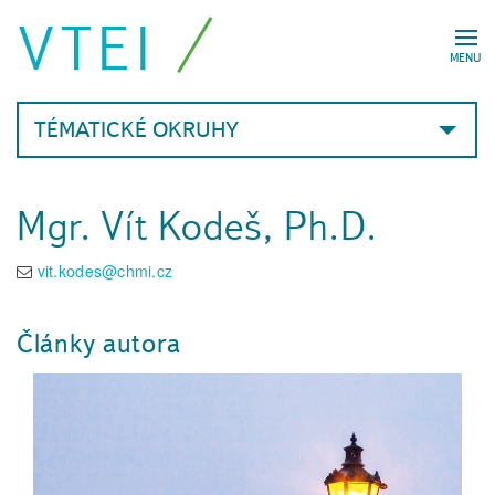
VTEI
MENU
TÉMATICKÉ OKRUHY
Mgr. Vít Kodeš, Ph.D.
vit.kodes@chmi.cz
Články autora