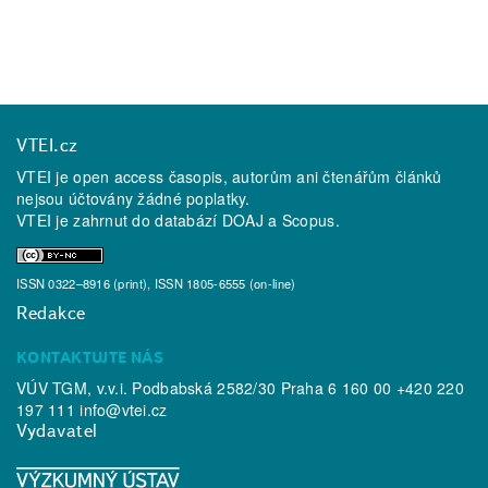
VTEI.cz
VTEI je open access časopis, autorům ani čtenářům článků
nejsou účtovány žádné poplatky.
VTEI je zahrnut do databází
DOAJ
a
Scopus
.
ISSN 0322–8916 (print), ISSN 1805-6555 (on-line)
Redakce
KONTAKTUJTE NÁS
VÚV TGM, v.v.i. Podbabská 2582/30 Praha 6 160 00 +420 220
197 111
info@vtei.cz
Vydavatel