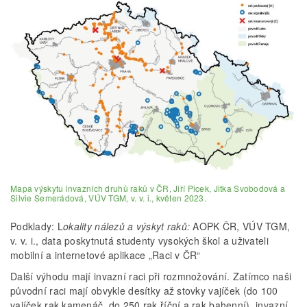
Mapa výskytu invazních druhů raků v ČR, Jiří Picek, Jitka Svobodová a
Silvie Semerádová, VÚV TGM, v. v. i., květen 2023.
Podklady: L
okality nálezů a výskyt raků:
AOPK ČR, VÚV TGM,
v. v. i., data poskytnutá studenty vysokých škol a uživateli
mobilní a internetové aplikace „Raci v ČR“
Další výhodu mají invazní raci při rozmnožování. Zatímco naši
původní raci mají obvykle desítky až stovky vajíček (do 100
vajíček rak kamenáč, do 250 rak říční a rak bahenní), invazní