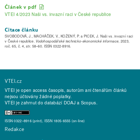
Článek v pdf
VTEI 4/2023 Naši vs. invazní raci v České republice
Citace článku
SVOBODOVÁ, J., MACHÁČEK, V., KOŽENÝ, P. a PICEK, J. Naši vs. invazní raci
v České republice.
Vodohospodářské technicko-ekonomické informace
, 2023,
roč. 65, č. 4, str. 58–60. ISSN 0322-8916.
VTEI.cz
VTEI je open access časopis, autorům ani čtenářům článků
nejsou účtovány žádné poplatky.
VTEI je zahrnut do databází
DOAJ
a
Scopus
.
ISSN 0322–8916 (print), ISSN 1805-6555 (on-line)
Redakce