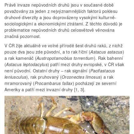
Právě invaze nepůvodních druhů jsou v současné době
považovány za jeden z nejvýznamnějších faktorů poklesu
druhové diverzity a jsou doprovázeny vysokými kulturně-
sociologickými a ekonomickými ztrátami. Z těchto důvodů je
problematice nepůvodních druhů celosvětově věnována
značná pozornost.
V ČR žije aktuálně ve volné přírodě šest druhů raků, z nichž
pouze dva jsou zde původní, a to rak říční (
Astacus astacus
)
a rak kamenáč (
Austropotamobius torrentium
). Rak bahenní
(
Astacus leptodacylus
) patří mezi druhy evropské, v ČR však
není původní. Ostatní druhy – rak signální (
Pacifastacus
leniusculus
), rak pruhovaný (
Orconectes limosus
) a rak
mramorovaný (
Procambarus fallax
) pocházejí ze severní
Ameriky a patří mezi invazní druhy [1, 3].