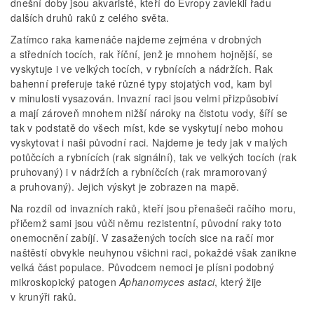
dnešní doby jsou akvaristé, kteří do Evropy zavlekli řadu
dalších druhů raků z celého světa.
Zatímco raka kamenáče najdeme zejména v drobných
a středních tocích, rak říční, jenž je mnohem hojnější, se
vyskytuje i ve velkých tocích, v rybnících a nádržích. Rak
bahenní preferuje také různé typy stojatých vod, kam byl
v minulosti vysazován. Invazní raci jsou velmi přizpůsobiví
a mají zároveň mnohem nižší nároky na čistotu vody, šíří se
tak v podstatě do všech míst, kde se vyskytují nebo mohou
vyskytovat i naši původní raci. Najdeme je tedy jak v malých
potůčcích a rybnících (rak signální), tak ve velkých tocích (rak
pruhovaný) i v nádržích a rybníčcích (rak mramorovaný
a pruhovaný). Jejich výskyt je zobrazen na mapě.
Na rozdíl od invazních raků, kteří jsou přenašeči račího moru,
přičemž sami jsou vůči němu rezistentní, původní raky toto
onemocnění zabíjí. V zasažených tocích sice na račí mor
naštěstí obvykle neuhynou všichni raci, pokaždé však zanikne
velká část populace. Původcem nemoci je plísni podobný
mikroskopický patogen
Aphanomyces astaci
, který žije
v krunýři raků.