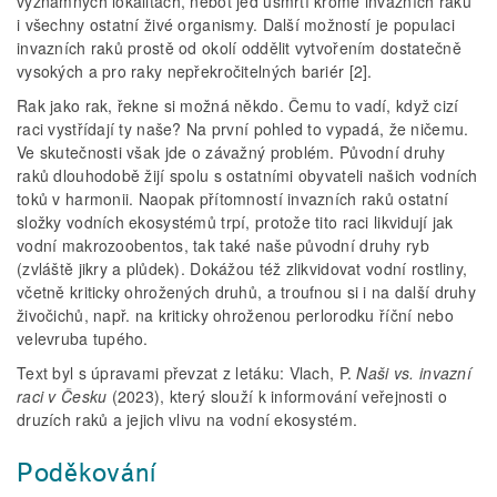
významných lokalitách, neboť jed usmrtí kromě invazních raků
i všechny ostatní živé organismy. Další možností je populaci
invazních raků prostě od okolí oddělit vytvořením dostatečně
vysokých a pro raky nepřekročitelných bariér [2].
Rak jako rak, řekne si možná někdo. Čemu to vadí, když cizí
raci vystřídají ty naše? Na první pohled to vypadá, že ničemu.
Ve skutečnosti však jde o závažný problém. Původní druhy
raků dlouhodobě žijí spolu s ostatními obyvateli našich vodních
toků v harmonii. Naopak přítomností invazních raků ostatní
složky vodních ekosystémů trpí, protože tito raci likvidují jak
vodní makrozoobentos, tak také naše původní druhy ryb
(zvláště jikry a plůdek). Dokážou též zlikvidovat vodní rostliny,
včetně kriticky ohrožených druhů, a troufnou si i na další druhy
živočichů, např. na kriticky ohroženou perlorodku říční nebo
velevruba tupého.
Text byl s úpravami převzat z letáku: Vlach, P.
Naši vs. invazní
raci v Česku
(2023), který slouží k informování veřejnosti o
druzích raků a jejich vlivu na vodní ekosystém.
Poděkování