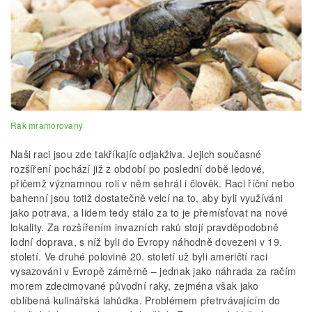
Rak mramorovaný
Naši raci jsou zde takříkajíc odjakživa. Jejich současné
rozšíření pochází již z období po poslední době ledové,
přičemž významnou roli v něm sehrál i člověk. Raci říční nebo
bahenní jsou totiž dostatečně velcí na to, aby byli využíváni
jako potrava, a lidem tedy stálo za to je přemísťovat na nové
lokality. Za rozšířením invazních raků stojí pravděpodobně
lodní doprava, s níž byli do Evropy náhodně dovezeni v 19.
století. Ve druhé polovině 20. století už byli američtí raci
vysazováni v Evropě záměrně – jednak jako náhrada za račím
morem zdecimované původní raky, zejména však jako
oblíbená kulinářská lahůdka. Problémem přetrvávajícím do