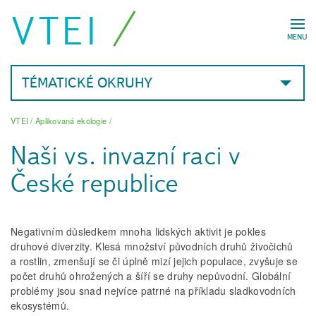
VTEI
MENU
TÉMATICKÉ OKRUHY
VTEI
/
Aplikovaná ekologie
/
Naši vs. invazní raci v
České republice
Negativním důsledkem mnoha lidských aktivit je pokles
druhové diverzity. Klesá množství původních druhů živočichů
a rostlin, zmenšují se či úplně mizí jejich populace, zvyšuje se
počet druhů ohrožených a šíří se druhy nepůvodní. Globální
problémy jsou snad nejvíce patrné na příkladu sladkovodních
ekosystémů.