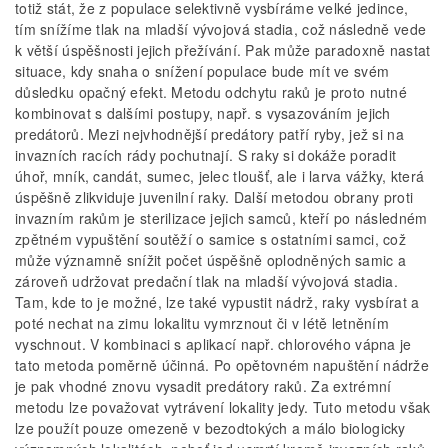
totiž stát, že z populace selektivně vysbíráme velké jedince,
tím snížíme tlak na mladší vývojová stadia, což následně vede
k větší úspěšnosti jejich přežívání. Pak může paradoxně nastat
situace, kdy snaha o snížení populace bude mít ve svém
důsledku opačný efekt. Metodu odchytu raků je proto nutné
kombinovat s dalšími postupy, např. s vysazováním jejich
predátorů. Mezi nejvhodnější predátory patří ryby, jež si na
invazních racích rády pochutnají. S raky si dokáže poradit
úhoř, mník, candát, sumec, jelec tloušť, ale i larva vážky, která
úspěšně zlikviduje juvenilní raky. Další metodou obrany proti
invazním rakům je sterilizace jejich samců, kteří po následném
zpětném vypuštění soutěží o samice s ostatními samci, což
může významně snížit počet úspěšně oplodněných samic a
zároveň udržovat predační tlak na mladší vývojová stadia.
Tam, kde to je možné, lze také vypustit nádrž, raky vysbírat a
poté nechat na zimu lokalitu vymrznout či v létě letněním
vyschnout. V kombinaci s aplikací např. chlorového vápna je
tato metoda poměrně účinná. Po opětovném napuštění nádrže
je pak vhodné znovu vysadit predátory raků. Za extrémní
metodu lze považovat vytrávení lokality jedy. Tuto metodu však
lze použít pouze omezeně v bezodtokých a málo biologicky