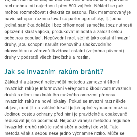
raci mohou mít najednou i přes 800 vajíček. Někteří se pak
mohou rozmnožovat i dvakrát za sezonu. Rak mramorovaný je
navíc schopen rozmnožovat se partenogeneticky, tj. jedna
jediná samička dokáže i bez přítomnosti samečka (bez nutnosti
oplození) klást vajíčka, produkovat mláďata a založit celou
početnou populaci. Nepůvodní raci, stejně jako ostatní invazní
druhy, jsou schopni narušit rovnováhu sladkovodního
ekosystému a zároveň likvidovat ostatní (zejména původní)
druhy v podstatě všech živočichů a rostlin.
Jak se invazním rakům bránit?
Základní a zároveň nejlevnější metodou zamezení šíření
invazních raků je informování veřejnosti o škodlivosti invazních
druhů s cílem maximálního možného omezení přenosu
invazních raků na nové lokality. Pokud se invazní raci někde
objeví, není již na většině lokalit jejich úplné vyhubení možné.
Jedinou cestou ochrany před nimi je pravidelně a opakovaně
redukovat jejich početnost. Nejpoužívanější metodou regulace
invazních druhů raků je ruční sběr a odchyt do vrší. Tato
metoda však s sebou nese jedno významné riziko. Může se