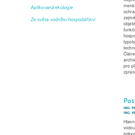
menší
Aplikovaná ekologie
ochra
zejmé
Ze světa vodního hospodářství
objek
funkč
hospo
typol
techn
Článe
archi
pro p
zprac
Pos
ING. P
ING. 
Hlavn
vodou
pokyn