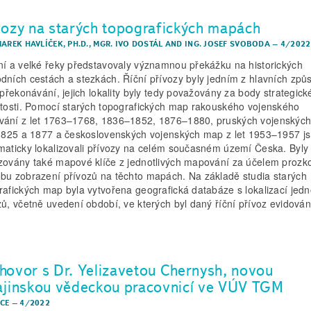
vozy na starých topografických mapách
AREK HAVLÍČEK, PH.D.
,
MGR. IVO DOSTÁL
AND
ING. JOSEF SVOBODA
–
4/2022
ní a velké řeky představovaly významnou překážku na historických
dních cestách a stezkách. Říční přívozy byly jedním z hlavních způ
h překonávání, jejich lokality byly tedy považovány za body strategick
itosti. Pomocí starých topografických map rakouského vojenského
ání z let 1763–1768, 1836–1852, 1876–1880, pruských vojenskýc
 1825 a 1877 a československých vojenských map z let 1953–1957 j
maticky lokalizovali přívozy na celém současném území Česka. Byly
zovány také mapové klíče z jednotlivých mapování za účelem proz
bu zobrazení přívozů na těchto mapách. Na základě studia starých
rafických map byla vytvořena geografická databáze s lokalizací jedn
zů, včetně uvedení období, ve kterých byl daný říční přívoz evidován
hovor s Dr. Yelizavetou Chernysh, novou
ajinskou vědeckou pracovnicí ve VÚV TGM
CE
–
4/2022