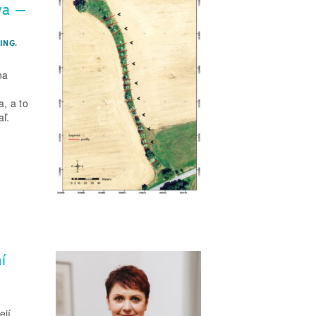
va –
,
ING.
na
, a to
ľ.
í
ejí