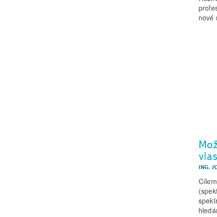
profe
nové r
Mož
vla
ING. J
Cílem
(spek
spekt
hledá