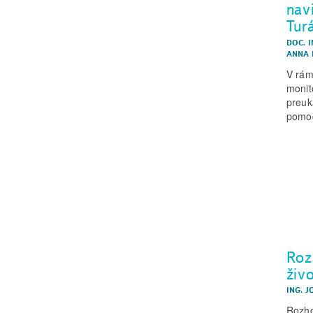
nav
Tur
DOC. 
ANNA 
V rám
monit
preuk
pomoc
Roz
živ
ING. J
Rozho