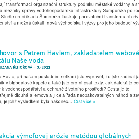
ají transformací organizační struktury podniku městské vodárny a sh
vé mezníky správy vodohospodářské infrastruktury Šumperska po ro
 Studie na příkladu Šumperka ilustruje porevoluční transformaci odv
enství a možná úskalí, nová východiska i výzvy pro jeho budoucí výv
hovor s Petrem Havlem, zakladatelem webov
tálu Naše voda
ZUZANA ŘEHOŘOVÁ
–
3/2022
Havle, při našem posledním setkání jste vyprávěl, že jste začínal j
ík v bigbeatové kapele a také jste pro ni psal texty. Jak daleká je c
 k vodohospodářství a ochraně životního prostředí? Cesta je to
řejmě dlouhá a lemovala ji celá řada neopakovatelných náhod a živ
cí, jejichž výsledkem byla nakonec…
Číst více »
ekcia výmoľovej erózie metódou globálnych