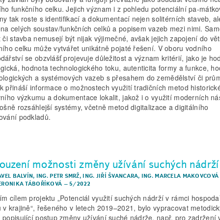
ho funkčního celku. Jejich význam i z pohledu potenciální pa-mátk
ny tak roste s identifikací a dokumentací nejen solitérních staveb, al
na celých soustav/funkčních celků a popisem vazeb mezi nimi. Sam
t či stavba nemusejí být nijak výjimečné, avšak jejich zapojení do vě
ního celku může vytvářet unikátně pojaté řešení. V oboru vodního
dářství se obzvlášť projevuje důležitost a význam kritérií, jako je ho
ogická, hodnota technologického toku, autenticita formy a funkce, h
ologických a systémových vazeb s přesahem do zemědělství či prům
k přináší informace o možnostech využití tradičních metod historick
vního výzkumu a dokumentace lokalit, jakož i o využití moderních ná
lošně rozsáhlejší systémy, včetně metod digitalizace a digitálního
ování podkladů.
ouzení možnosti změny užívání suchých nádrží
AVEL BALVÍN
,
ING. PETR SMRŽ
,
ING. JIŘÍ ŠVANCARA
,
ING. MARCELA MAKOVCOVÁ
VERONIKA TÁBOŘÍKOVÁ
–
5/2022
ím cílem projektu „Potenciál využití suchých nádrží v rámci hospoda
 v krajině“, řešeného v letech 2019–2021, bylo vypracovat metodick
 popisující postup změny užívání suché nádrže, např. pro zadržení 