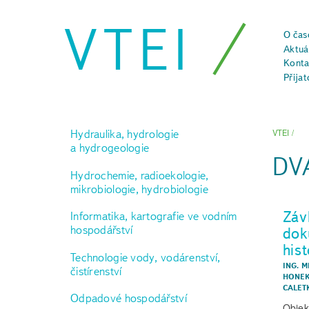
VTEI
O čas
Aktuál
Konta
Přijat
Hydraulika, hydrologie
VTEI
/
a hydrogeologie
DV
Hydrochemie, radioekologie,
mikrobiologie, hydrobiologie
Záv
Informatika, kartografie ve vodním
hospodářství
dok
hist
Technologie vody, vodárenství,
ING. M
čistírenství
HONEK
CALET
Odpadové hospodářství
Objek