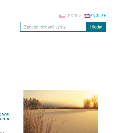
ČEŠTINA
ENGLISH
Hledat
DAVID
ARTIN
bo