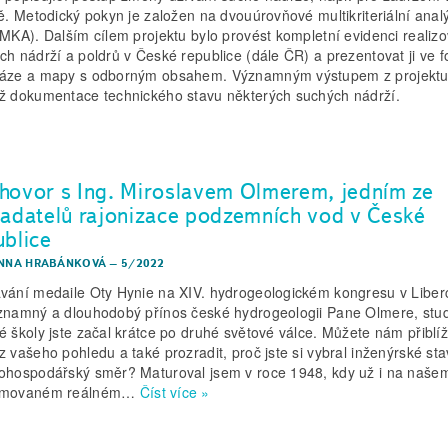
ně. Metodický pokyn je založen na dvouúrovňové multikriteriální anal
 MKA). Dalším cílem projektu bylo provést kompletní evidenci realiz
ch nádrží a poldrů v České republice (dále ČR) a prezentovat ji ve 
áze a mapy s odborným obsahem. Významným výstupem z projektu
ž dokumentace technického stavu některých suchých nádrží.
hovor s Ing. Miroslavem Olmerem, jedním ze
ladatelů rajonizace podzemních vod v České
ublice
ANNA HRABÁNKOVÁ
–
5/2022
vání medaile Oty Hynie na XIV. hydrogeologickém kongresu v Liber
znamný a dlouhodobý přínos české hydrogeologii Pane Olmere, stu
é školy jste začal krátce po druhé světové válce. Můžete nám přiblíži
z vašeho pohledu a také prozradit, proč jste si vybral inženýrské stav
ohospodářský směr? Maturoval jsem v roce 1948, kdy už i na naše
rmovaném reálném…
Číst více »