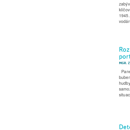
zabýv
klíčo
1945.
vodár
Roz
por
MGR. 
Pane 
buben
hudby
samoz
situa
Det