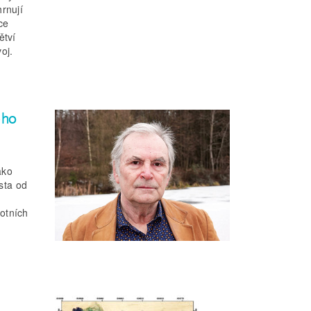
rnují
ce
ětví
oj.
ého
ako
esta od
otních