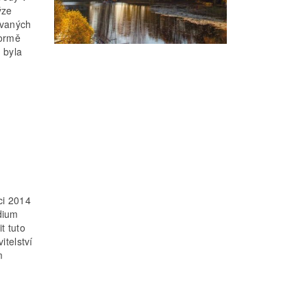
ýze
ovaných
formě
 byla
ci 2014
dium
t tuto
itelství
m