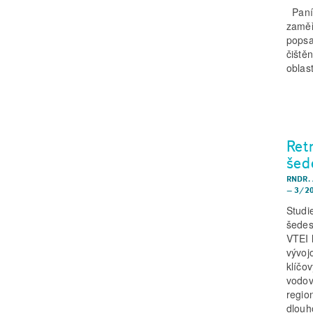
Paní 
zaměř
popsa
čiště
oblas
Ret
šed
RNDR. 
–
3/2
Studi
šedes
VTEI 
vývoj
klíčo
vodov
regio
dlouh