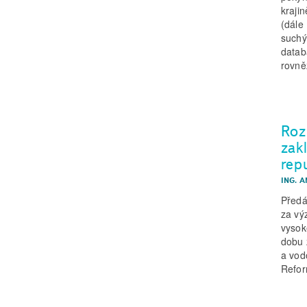
kraji
(dále
suchý
datab
rovně
Roz
zak
rep
ING. 
Předá
za vý
vysok
dobu 
a vod
Refo