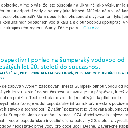
doktorko, víme o vás, že jste působila na Ukrajině jako výzkumník 
ením na odpadní vody a odpady jako takové. Můžete nám v krátkos
t vaše zkušenosti? Mám desetiletou zkušenost s výzkumem týkajíc
ní komunálních odpadních vod a kalů a s dlouhodobou spoluprací v t
ti v ukrajinském regionu Sumy. Dříve jsem…
Číst více »
rospektivní pohled na šumperský vodovod od
esátých let 20. století do současnosti
ALEŠ LÉTAL, PH.D.
,
RNDR. RENATA PAVELKOVÁ, PH.D.
AND
MGR. JINDŘICH FRAJER
022
e se zabývá vývojem zásobování města Šumperk pitnou vodou od k
átých let 20. století do současnosti a navazuje na příspěvek, který v
loni na podzim. Text je strukturován do jednotlivých kapitol podle
ových etap rozvoje vodohospodářské infrastruktury města s popise
vých staveb a technologií. Zvláštní pozornost je věnována skupinov
odu Šumperk. Jeho dokončení v roce 1974 představovalo nejvýzna
nální vodohospodářskou investici druhé poloviny 20. století a vyřešil
odobý nedostatek pitné vody pro obce údolí Desné. Závěrečné kapit