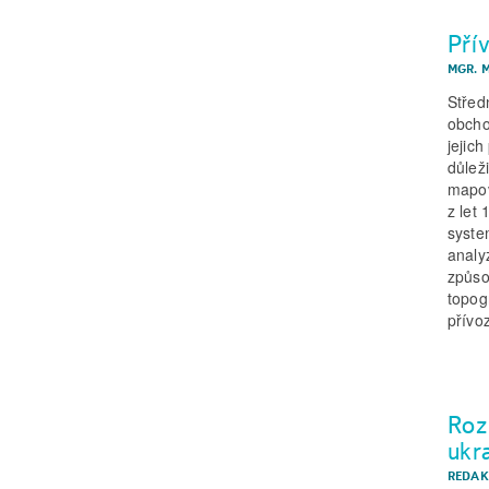
Pří
MGR. M
Střed
obcho
jejic
důlež
mapov
z let
syste
analy
způso
topog
přívo
Roz
ukr
REDAK