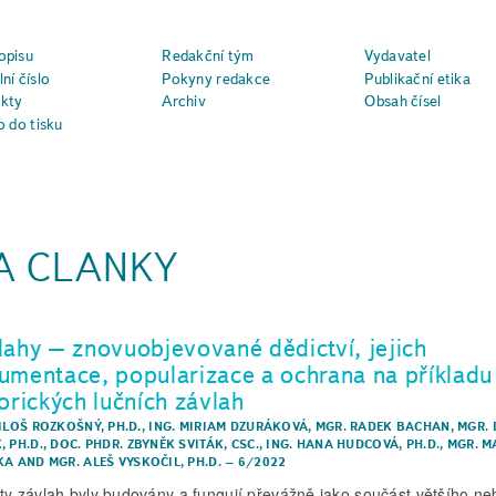
opisu
Redakční tým
Vydavatel
ní číslo
Pokyny redakce
Publikační etika
kty
Archiv
Obsah čísel
o do tisku
A CLANKY
lahy – znovuobjevované dědictví, jejich
umentace, popularizace a ochrana na příkladu
orických lučních závlah
ILOŠ ROZKOŠNÝ, PH.D.
,
ING. MIRIAM DZURÁKOVÁ
,
MGR. RADEK BACHAN
,
MGR. 
, PH.D.
,
DOC. PHDR. ZBYNĚK SVITÁK, CSC.
,
ING. HANA HUDCOVÁ, PH.D.
,
MGR. M
KA
AND
MGR. ALEŠ VYSKOČIL, PH.D.
–
6/2022
ty závlah byly budovány a fungují převážně jako součást většího ne