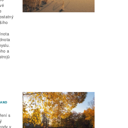
ové
e
ostatný
tšího
dnota
odnota
yslu.
ého a
strojů
AND
ření s
ý
vody v