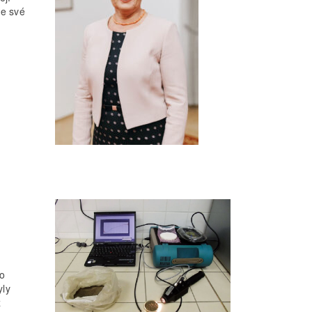
ve své
ho
yly
z