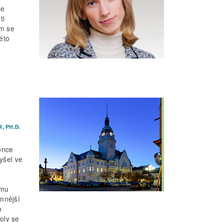
se
ti
ím se
éto
, PH.D.
once
yšel ve
m
ému
mnější
o
oly se