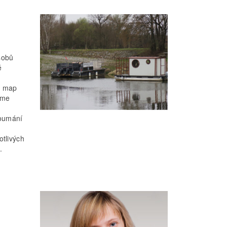
sobů
é
h map
sme
koumání
otlivých
.