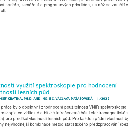
sní kariéře, zaměření a programových prioritách, na něž se zaměří 
oli.
nosti využití spektroskopie pro hodnocení
stností lesních půd
OSEF KRATINA, PH.D.
AND
ING. BC. VÁCLAVA MAŤAŠOVSKÁ
–
1/2022
 práce bylo objektivní zhodnocení použitelnosti VNIR spektroskopie
troskopie ve viditelné a blízké infračervené části elektromagnetické
ra) pro predikci vlastností lesních půd. Pro každou půdní vlastnost b
ny nejvhodnější kombinace metod statistického předzpracování (be