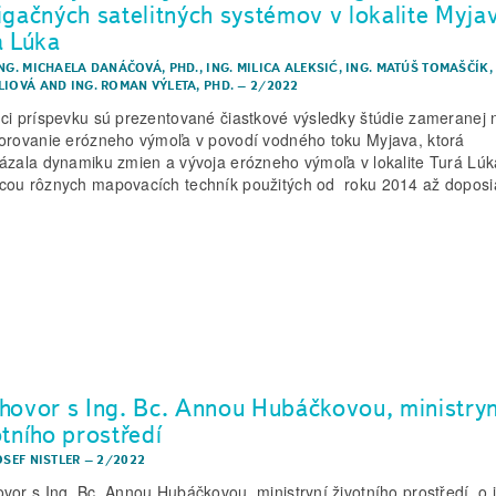
igačných satelitných systémov v lokalite Myja
á Lúka
ING. MICHAELA DANÁČOVÁ, PHD.
,
ING. MILICA ALEKSIĆ
,
ING. MATÚŠ TOMAŠČÍK
LIOVÁ
AND
ING. ROMAN VÝLETA, PHD.
–
2/2022
ci príspevku sú prezentované čiastkové výsledky štúdie zameranej 
orovanie erózneho výmoľa v povodí vodného toku Myjava, ktorá
ázala dynamiku zmien a vývoja erózneho výmoľa v lokalite Turá Lúka
ou rôznych mapovacích techník použitých od roku 2014 až doposia
hovor s Ing. Bc. Annou Hubáčkovou, ministryn
otního prostředí
OSEF NISTLER
–
2/2022
vor s Ing. Bc. Annou Hubáčkovou, ministryní životního prostředí, o j