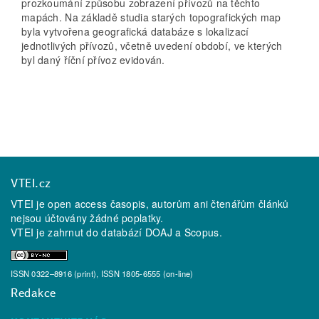
prozkoumání způsobu zobrazení přívozů na těchto
mapách. Na základě studia starých topografických map
byla vytvořena geografická databáze s lokalizací
jednotlivých přívozů, včetně uvedení období, ve kterých
byl daný říční přívoz evidován.
VTEI.cz
VTEI je open access časopis, autorům ani čtenářům článků
nejsou účtovány žádné poplatky.
VTEI je zahrnut do databází
DOAJ
a
Scopus
.
ISSN 0322–8916 (print), ISSN 1805-6555 (on-line)
Redakce