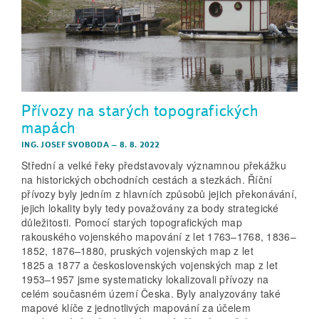
Přívozy na starých topografických
mapách
ING. JOSEF SVOBODA
–
8. 8. 2022
Střední a velké řeky představovaly významnou překážku
na historických obchodních cestách a stezkách. Říční
přívozy byly jedním z hlavních způsobů jejich překonávání,
jejich lokality byly tedy považovány za body strategické
důležitosti. Pomocí starých topografických map
rakouského vojenského mapování z let 1763–1768, 1836–
1852, 1876–1880, pruských vojenských map z let
1825 a 1877 a československých vojenských map z let
1953–1957 jsme systematicky lokalizovali přívozy na
celém současném území Česka. Byly analyzovány také
mapové klíče z jednotlivých mapování za účelem