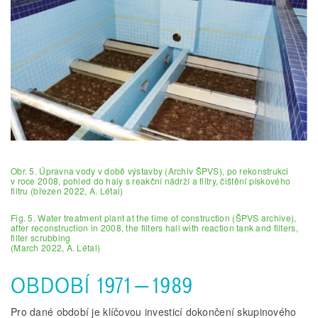
Obr. 5. Úpravna vody v době výstavby (Archiv ŠPVS), po rekonstrukci
v roce 2008, pohled do haly s reakční nádrží a filtry, čištění pískového
filtru (březen 2022, A. Létal)
Fig. 5. Water treatment plant at the time of construction (ŠPVS archive),
after reconstruction in 2008, the filters hall with reaction tank and filters,
filter scrubbing
(March 2022, A. Létal)
OBDOBÍ 1971–1989
Pro dané období je klíčovou investicí dokončení skupinového