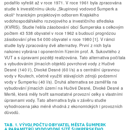
podařilo vyřešit až v roce 1971. V roce 1961 byla zpracována
studie k investičnímu úkolu „Skupinový vodovod Šumperk a
okolí“ hranickým projektovým odborem Krajského
vodohospodářského rozvojového a investičního střediska
(KVRIS). Studie řešila zásobování obcí Šumperska s celkovým
počtem 43 538 obyvatel v roce 1962 s budoucí prognózou
zásobování přes 54 000 obyvatel v roce 1980 [1]. V rámci
studie byly zpracovány dvě alternativy. První z nich byla
nakonec vybrána i oponentním řízením prof. A. Sukovitého z
VUT a s úpravami později realizována. Tato alternativa počítala
s vybudováním jímacích objektů povrchové vody z Hučivé
Desné (140 l/), Divoké Desné (60 l/s) a s centrální úpravnou
vody v Koutech, včetně využití stávajících zdrojů podzemní
vody v Šumperku (40 l/s). Druhá alternativa se zaměřila na
vybudování jímacích území na Hučivé Desné, Divoké Desné a
Mertě, která měly tvořit samostatné provozní celky s vlastními
úpravnami vody. Tato alternativa byla v závěru studie
vyhodnocena jako méně vhodná z ekonomických i provozních
důvodů.
TAB. 1. VÝVOJ POČTU OBYVATEL MĚSTA ŠUMPERK
A PARAMETRŮ VODOVODNÍ SÍTĚ ŠUMPERSKÉHO