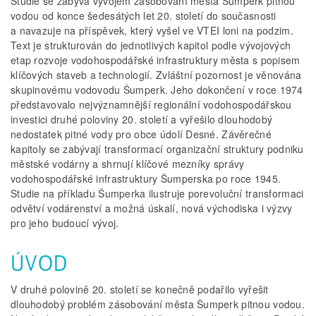
Studie se zabývá vývojem zásobování města Šumperk pitnou
vodou od konce šedesátých let 20. století do současnosti
a navazuje na příspěvek, který vyšel ve VTEI loni na podzim.
Text je strukturován do jednotlivých kapitol podle vývojových
etap rozvoje vodohospodářské infrastruktury města s popisem
klíčových staveb a technologií. Zvláštní pozornost je věnována
skupinovému vodovodu Šumperk. Jeho dokončení v roce 1974
představovalo nejvýznamnější regionální vodohospodářskou
investici druhé poloviny 20. století a vyřešilo dlouhodobý
nedostatek pitné vody pro obce údolí Desné. Závěrečné
kapitoly se zabývají transformací organizační struktury podniku
městské vodárny a shrnují klíčové mezníky správy
vodohospodářské infrastruktury Šumperska po roce 1945.
Studie na příkladu Šumperka ilustruje porevoluční transformaci
odvětví vodárenství a možná úskalí, nová východiska i výzvy
pro jeho budoucí vývoj.
ÚVOD
V druhé polovině 20. století se konečně podařilo vyřešit
dlouhodobý problém zásobování města Šumperk pitnou vodou.