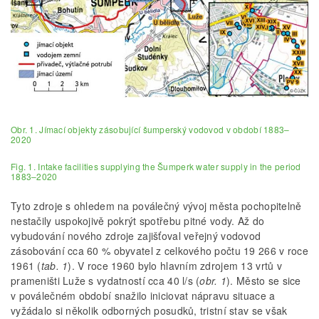
Obr. 1. Jímací objekty zásobující šumperský vodovod v období 1883–
2020
Fig. 1. Intake facilities supplying the Šumperk water supply in the period
1883–2020
Tyto zdroje s ohledem na poválečný vývoj města pochopitelně
nestačily uspokojivě pokrýt spotřebu pitné vody. Až do
vybudování nového zdroje zajišťoval veřejný vodovod
zásobování cca 60 % obyvatel z celkového počtu 19 266 v roce
1961 (
tab. 1
). V roce 1960 bylo hlavním zdrojem 13 vrtů v
prameništi Luže s vydatností cca 40 l/s (
obr. 1
). Město se sice
v poválečném období snažilo iniciovat nápravu situace a
vyžádalo si několik odborných posudků, tristní stav se však