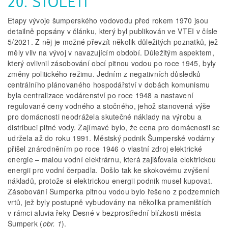
20. STOLETÍ
Etapy vývoje šumperského vodovodu před rokem 1970 jsou
detailně popsány v článku, který byl publikován ve VTEI v čísle
5/2021. Z něj je možné převzít několik důležitých poznatků, jež
měly vliv na vývoj v navazujícím období. Důležitým aspektem,
který ovlivnil zásobování obcí pitnou vodou po roce 1945, byly
změny politického režimu. Jedním z negativních důsledků
centrálního plánovaného hospodářství v dobách komunismu
byla centralizace vodárenství po roce 1948 a nastavení
regulované ceny vodného a stočného, jehož stanovená výše
pro domácnosti neodrážela skutečné náklady na výrobu a
distribuci pitné vody. Zajímavé bylo, že cena pro domácnosti se
udržela až do roku 1991. Městský podnik Šumperské vodárny
přišel znárodněním po roce 1946 o vlastní zdroj elektrické
energie – malou vodní elektrárnu, která zajišťovala elektrickou
energii pro vodní čerpadla. Došlo tak ke skokovému zvýšení
nákladů, protože si elektrickou energii podnik musel kupovat.
Zásobování Šumperka pitnou vodou bylo řešeno z podzemních
vrtů, jež byly postupně vybudovány na několika prameništích
v rámci aluvia řeky Desné v bezprostřední blízkosti města
Šumperk (
obr. 1
).