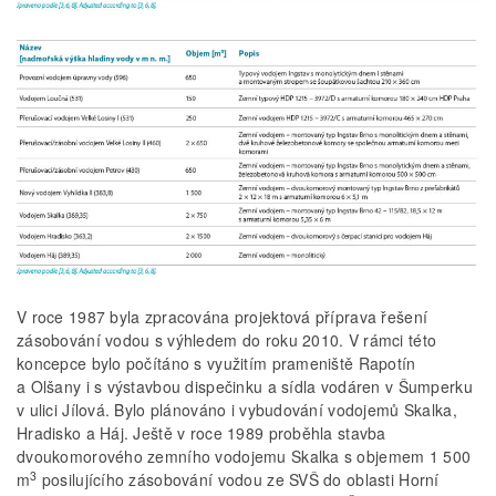
V roce 1987 byla zpracována projektová příprava řešení
zásobování vodou s výhledem do roku 2010. V rámci této
koncepce bylo počítáno s využitím prameniště Rapotín
a Olšany i s výstavbou dispečinku a sídla vodáren v Šumperku
v ulici Jílová. Bylo plánováno i vybudování vodojemů Skalka,
Hradisko a Háj. Ještě v roce 1989 proběhla stavba
dvoukomorového zemního vodojemu Skalka s objemem 1 500
3
m
posilujícího zásobování vodou ze SVŠ do oblasti Horní