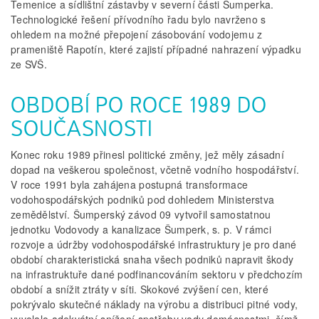
Temenice a sídlištní zástavby v severní části Šumperka.
Technologické řešení přívodního řadu bylo navrženo s
ohledem na možné přepojení zásobování vodojemu z
prameniště Rapotín, které zajistí případné nahrazení výpadku
ze SVŠ.
OBDOBÍ PO ROCE 1989 DO
SOUČASNOSTI
Konec roku 1989 přinesl politické změny, jež měly zásadní
dopad na veškerou společnost, včetně vodního hospodářství.
V roce 1991 byla zahájena postupná transformace
vodohospodářských podniků pod dohledem Ministerstva
zemědělství. Šumperský závod 09 vytvořil samostatnou
jednotku Vodovody a kanalizace Šumperk, s. p. V rámci
rozvoje a údržby vodohospodářské infrastruktury je pro dané
období charakteristická snaha všech podniků napravit škody
na infrastruktuře dané podfinancováním sektoru v předchozím
období a snížit ztráty v síti. Skokové zvýšení cen, které
pokrývalo skutečné náklady na výrobu a distribuci pitné vody,