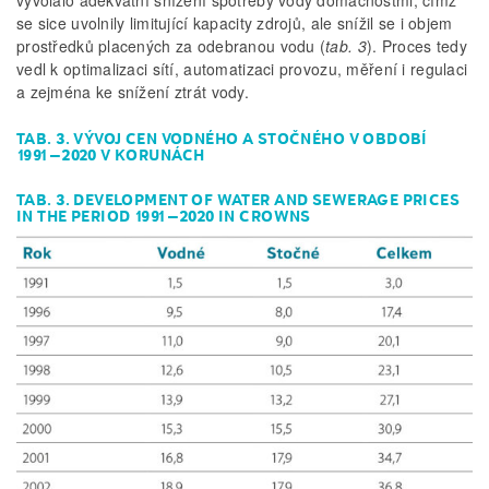
vyvolalo adekvátní snížení spotřeby vody domácnostmi, čímž
se sice uvolnily limitující kapacity zdrojů, ale snížil se i objem
prostředků placených za odebranou vodu (
tab. 3
). Proces tedy
vedl k optimalizaci sítí, automatizaci provozu, měření i regulaci
a zejména ke snížení ztrát vody.
TAB. 3. VÝVOJ CEN VODNÉHO A STOČNÉHO V OBDOBÍ
1991–2020 V KORUNÁCH
TAB. 3. DEVELOPMENT OF WATER AND SEWERAGE PRICES
IN THE PERIOD 1991–2020 IN CROWNS