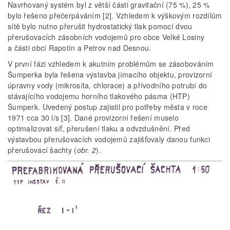
Navrhovaný systém byl z větší části gravitační (75 %), 25 %
bylo řešeno přečerpáváním [2]. Vzhledem k výškovým rozdílům
sítě bylo nutno přerušit hydrostatický tlak pomocí dvou
přerušovacích zásobních vodojemů pro obce Velké Losiny
a části obcí Rapotín a Petrov nad Desnou.
V první fázi vzhledem k akutním problémům se zásobováním
Šumperka byla řešena výstavba jímacího objektu, provizorní
úpravny vody (mikrosíta, chlorace) a přívodního potrubí do
stávajícího vodojemu horního tlakového pásma (HTP)
Šumperk. Uvedený postup zajistil pro potřeby města v roce
1971 cca 30 l/s [3]. Dané provizorní řešení muselo
optimalizovat síť, přerušení tlaku a odvzdušnění. Před
výstavbou přerušovacích vodojemů zajišťovaly danou funkci
přerušovací šachty (
obr. 2
).