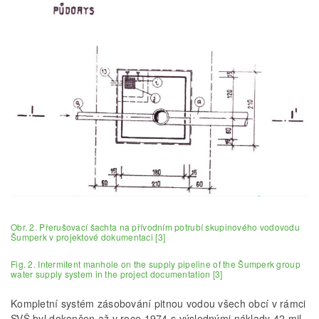
Obr. 2. Přerušovací šachta na přívodním potrubí skupinového vodovodu
Šumperk v projektové dokumentaci [3]
Fig. 2. Intermitent manhole on the supply pipeline of the Šumperk group
water supply system in the project documentation [3]
Kompletní systém zásobování pitnou vodou všech obcí v rámci
SVŠ byl dokončen až v roce 1974 s výslednými náklady 42 mil.