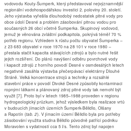
vodovodu Kouty-Šumperk, který představoval nejvýznamnější
regionální vodohospodářskou investici 2. poloviny 20. století.
Jeho výstavba vyřešila dlouhodobý nedostatek pitné vody pro
obce údolí Desné a problém zásobování pitnou vodou pro
současných 26 obcí včetně Šumperka. Skupinový vodovod,
jemuž je věnována zvláštní podkapitola, pokrývá téměř 70 %
potřeb regionu. Vzhledem k růstu počtu obyvatel Šumperka –
z 23 683 obyvatel v roce 1970 na 28 101 v roce 1980 –
přestala stačit kapacita stávajících zdrojů a bylo nutné řešit
jejich rozšíření. Do plánů navýšení odběru povrchové vody
i kapacit zdrojů z horního povodí Desné v osmdesátých letech
negativně zasáhla výstavba přečerpávací elektrárny Dlouhé
Stráně. Velká koncentrace strojů a techniky a rozsáhlé
stavební práce v povodí Divoké Desné způsobily kontaminaci
ropnými látkami a plánovaný zdroj pitné vody tak nemohl být
využit [7]. Proto byl v letech 1985–1988 proveden v regionu
hydrogeologický průzkum, jehož výsledkem byla realizace vrtů
v budoucích jímacích územích Šumperk-Bělidlo, Olšany
a Rapotín (
tab. 2
). V jímacím území Bělidlo byla pro potřeby
zásobování využita studna Bělidlo původně patřící podniku
Moravolen s vydatností cca 5 l/s. Tento zdroj byl napojen