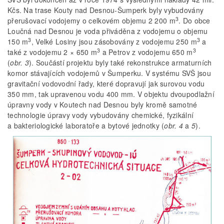
Kčs. Na trase Kouty nad Desnou-Šumperk byly vybudovány
3
přerušovací vodojemy o celkovém objemu 2 200 m
. Do obce
Loučná nad Desnou je voda přiváděna z vodojemu o objemu
3
3
150 m
, Velké Losiny jsou zásobovány z vodojemu 250 m
a
3
3
také z vodojemu 2 × 650 m
a Petrov z vodojemu 650 m
(
obr. 3
). Součástí projektu byly také rekonstrukce armaturních
komor stávajících vodojemů v Šumperku. V systému SVŠ jsou
gravitační vodovodní řady, které dopravují jak surovou vodu
350 mm, tak upravenou vodu 400 mm. V objektu dvoupodlažní
úpravny vody v Koutech nad Desnou byly kromě samotné
technologie úpravy vody vybudovány chemické, fyzikální
a bakteriologické laboratoře a bytové jednotky (
obr. 4
a
5
).