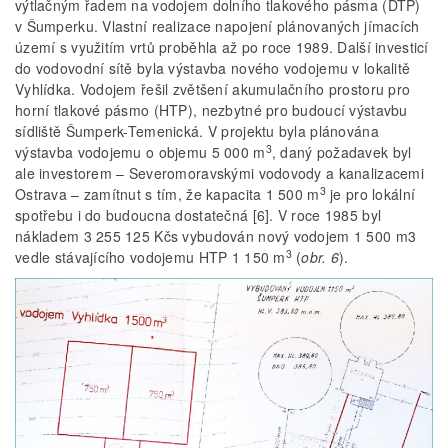
výtlačným řadem na vodojem dolního tlakového pásma (DTP)
v Šumperku. Vlastní realizace napojení plánovaných jímacích
území s využitím vrtů proběhla až po roce 1989. Další investicí
do vodovodní sítě byla výstavba nového vodojemu v lokalitě
Vyhlídka. Vodojem řešil zvětšení akumulačního prostoru pro
horní tlakové pásmo (HTP), nezbytné pro budoucí výstavbu
sídliště Šumperk-Temenická. V projektu byla plánována
3
výstavba vodojemu o objemu 5 000 m
, daný požadavek byl
ale investorem – Severomoravskými vodovody a kanalizacemi
3
Ostrava – zamítnut s tím, že kapacita 1 500 m
je pro lokální
spotřebu i do budoucna dostatečná [6]. V roce 1985 byl
nákladem 3 255 125 Kčs vybudován nový vodojem 1 500 m3
3
vedle stávajícího vodojemu HTP 1 150 m
(
obr. 6
).