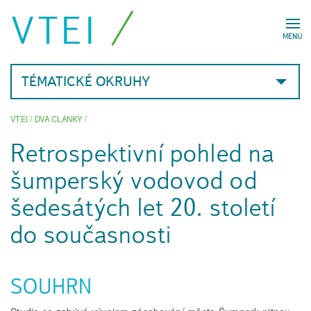
VTEI
MENU
TÉMATICKÉ OKRUHY
VTEI
/
DVA CLANKY
/
Retrospektivní pohled na
šumperský vodovod od
šedesátých let 20. století
do současnosti
SOUHRN