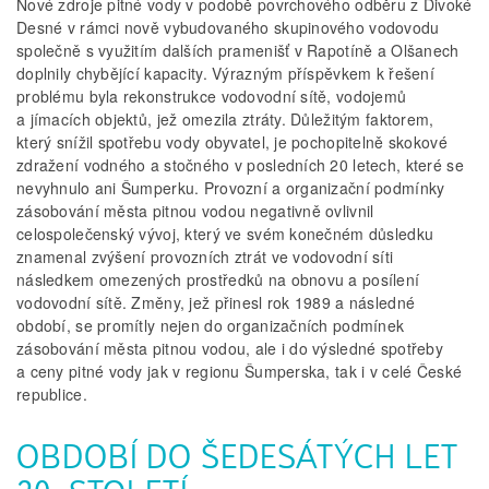
Nové zdroje pitné vody v podobě povrchového odběru z Divoké
Desné v rámci nově vybudovaného skupinového vodovodu
společně s využitím dalších pramenišť v Rapotíně a Olšanech
doplnily chybějící kapacity. Výrazným příspěvkem k řešení
problému byla rekonstrukce vodovodní sítě, vodojemů
a jímacích objektů, jež omezila ztráty. Důležitým faktorem,
který snížil spotřebu vody obyvatel, je pochopitelně skokové
zdražení vodného a stočného v posledních 20 letech, které se
nevyhnulo ani Šumperku. Provozní a organizační podmínky
zásobování města pitnou vodou negativně ovlivnil
celospolečenský vývoj, který ve svém konečném důsledku
znamenal zvýšení provozních ztrát ve vodovodní síti
následkem omezených prostředků na obnovu a posílení
vodovodní sítě. Změny, jež přinesl rok 1989 a následné
období, se promítly nejen do organizačních podmínek
zásobování města pitnou vodou, ale i do výsledné spotřeby
a ceny pitné vody jak v regionu Šumperska, tak i v celé České
republice.
OBDOBÍ DO ŠEDESÁTÝCH LET