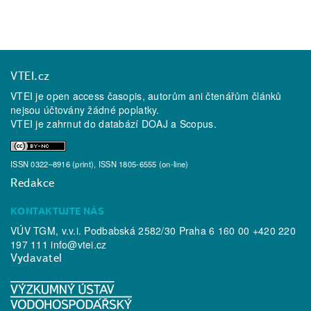
VTEI.cz
VTEI je open access časopis, autorům ani čtenářům článků
nejsou účtovány žádné poplatky.
VTEI je zahrnut do databází
DOAJ
a
Scopus
.
ISSN 0322–8916 (print), ISSN 1805-6555 (on-line)
Redakce
KONTAKTUJTE NÁS
VÚV TGM, v.v.i. Podbabská 2582/30 Praha 6 160 00 +420 220
197 111
info@vtei.cz
Vydavatel