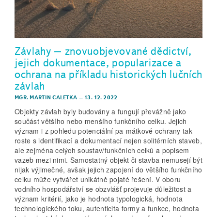
Závlahy – znovuobjevované dědictví,
jejich dokumentace, popularizace a
ochrana na příkladu historických lučních
závlah
MGR. MARTIN CALETKA
–
13. 12. 2022
Objekty závlah byly budovány a fungují převážně jako
součást většího nebo menšího funkčního celku. Jejich
význam i z pohledu potenciální pa-mátkové ochrany tak
roste s identifikací a dokumentací nejen solitérních staveb,
ale zejména celých soustav/funkčních celků a popisem
vazeb mezi nimi. Samostatný objekt či stavba nemusejí být
nijak výjimečné, avšak jejich zapojení do většího funkčního
celku může vytvářet unikátně pojaté řešení. V oboru
vodního hospodářství se obzvlášť projevuje důležitost a
význam kritérií, jako je hodnota typologická, hodnota
technologického toku, autenticita formy a funkce, hodnota