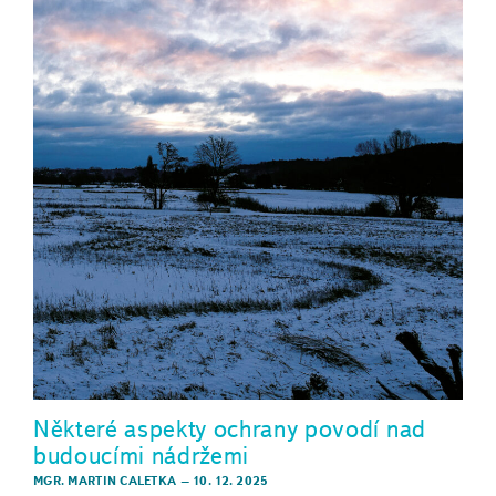
Některé aspekty ochrany povodí nad
budoucími nádržemi
MGR. MARTIN CALETKA
–
10. 12. 2025