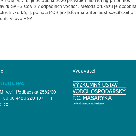
aviru SARS-CoV-2 v odpadních vodách. Metoda průkazu je obdobná
nických vzorků, tj. pomocí PCR je zjišťována přítomnost specifického
entu virové RNA.
ce
Vydavatel
KTUJTE NÁS
, v.v.i. Podbabská 2582/30
 160 00 +420 220 197 111
ei.cz