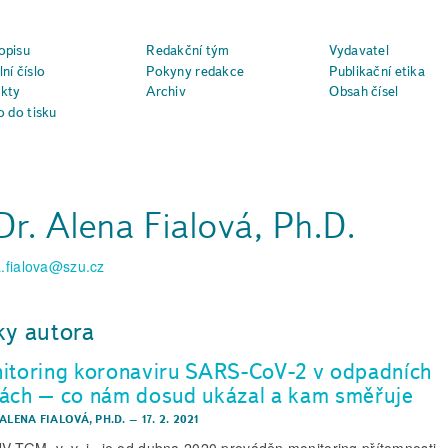
opisu
Redakční tým
Vydavatel
ní číslo
Pokyny redakce
Publikační etika
kty
Archiv
Obsah čísel
o do tisku
r. Alena Fialová, Ph.D.
.fialova@szu.cz
ky autora
itoring koronaviru SARS-CoV-2 v odpadních
ách – co nám dosud ukázal a kam směřuje
ALENA FIALOVÁ, PH.D.
–
17. 2. 2021
V TGM, v. v. i., je od dubna 2020 prováděn monitoring přítomnosti