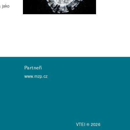
 jako
Partneři
www.mzp.cz
VTEI ® 2026