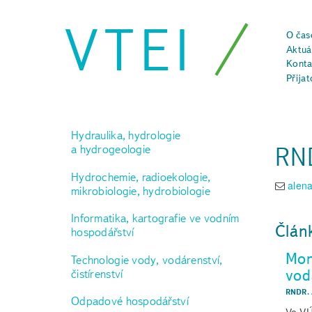
VTEI
O čas
Aktuál
Konta
Přijat
Hydraulika, hydrologie
RND
a hydrogeologie
Hydrochemie, radioekologie,
alena
mikrobiologie, hydrobiologie
Informatika, kartografie ve vodním
Člán
hospodářství
Mon
Technologie vody, vodárenství,
vod
čistírenství
RNDR. 
Odpadové hospodářství
Ve VÚ