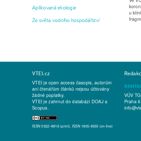
koron
Aplikovaná ekologie
u kli
fragm
Ze světa vodního hospodářství
VTEI.cz
Redak
VTEI je open access časopis, autorům
KONTA
ani čtenářům článků nejsou účtovány
žádné poplatky.
VÚV TGM
VTEI je zahrnut do databází
DOAJ
a
Praha 6
Scopus
.
info@vt
ISSN 0322–8916 (print), ISSN 1805-6555 (on-line)