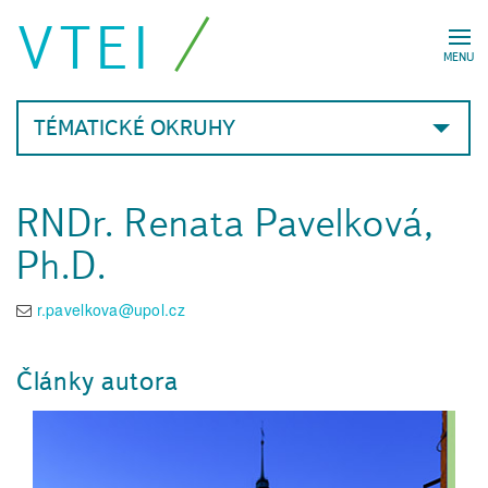
VTEI
MENU
TÉMATICKÉ OKRUHY
RNDr. Renata Pavelková,
Ph.D.
r.pavelkova@upol.cz
Články autora