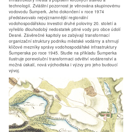
technologií. Zvláštní pozornost je věnována skupinovému
vodovodu Šumperk. Jeho dokončení v roce 1974
představovalo nejvýznamnější regionální
vodohospodářskou investici druhé poloviny 20. století a
vyřešilo dlouhodobý nedostatek pitné vody pro obce údolí
Desné. Závěrečné kapitoly se zabývají transformací
organizační struktury podniku městské vodárny a shrnují
klíčové mezníky správy vodohospodářské infrastruktury
Šumperska po roce 1945. Studie na příkladu Šumperka
ilustruje porevoluční transformaci odvětví vodárenství a
možná úskalí, nová východiska i výzvy pro jeho budoucí
vývoj.