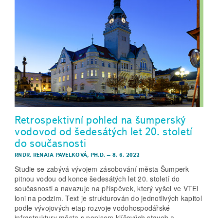
Retrospektivní pohled na šumperský
vodovod od šedesátých let 20. století
do současnosti
RNDR. RENATA PAVELKOVÁ, PH.D.
–
8. 6. 2022
Studie se zabývá vývojem zásobování města Šumperk
pitnou vodou od konce šedesátých let 20. století do
současnosti a navazuje na příspěvek, který vyšel ve VTEI
loni na podzim. Text je strukturován do jednotlivých kapitol
podle vývojových etap rozvoje vodohospodářské
infrastruktury města s popisem klíčových staveb a