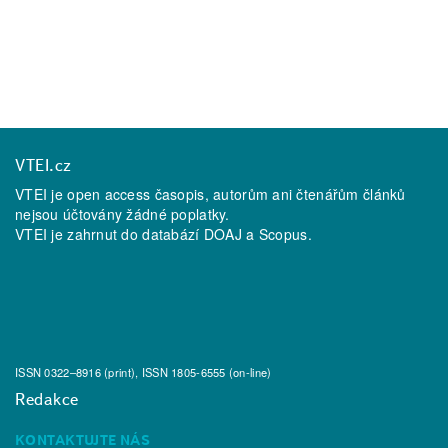
VTEI.cz
VTEI je open access časopis, autorům ani čtenářům článků
nejsou účtovány žádné poplatky.
VTEI je zahrnut do databází
DOAJ
a
Scopus
.
ISSN 0322–8916 (print), ISSN 1805-6555 (on-line)
Redakce
KONTAKTUJTE NÁS