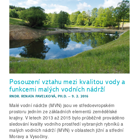
Posouzení vztahu mezi kvalitou vody a
funkcemi malých vodních nádrží
RNDR. RENATA PAVELKOVÁ, PH.D.
–
9. 2. 2016
Malé vodní nádrže (MVN) jsou ve středoevropském
prostoru jedním ze základních elementů zemědělské
krajiny. V letech 2013 až 2015 bylo průběžně prováděno
sledování kvality vodního prostředí vybraných rybníků a
malých vodních nádrží (MVN) v oblastech jižní a střední
Moravy a Vysočiny.