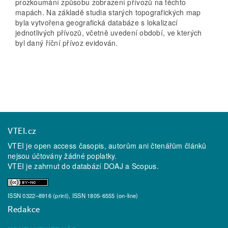
prozkoumání způsobu zobrazení přívozů na těchto
mapách. Na základě studia starých topografických map
byla vytvořena geografická databáze s lokalizací
jednotlivých přívozů, včetně uvedení období, ve kterých
byl daný říční přívoz evidován.
VTEI.cz
VTEI je open access časopis, autorům ani čtenářům článků
nejsou účtovány žádné poplatky.
VTEI je zahrnut do databází
DOAJ
a
Scopus
.
ISSN 0322–8916 (print), ISSN 1805-6555 (on-line)
Redakce