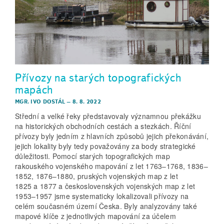
Přívozy na starých topografických
mapách
MGR. IVO DOSTÁL
–
8. 8. 2022
Střední a velké řeky představovaly významnou překážku
na historických obchodních cestách a stezkách. Říční
přívozy byly jedním z hlavních způsobů jejich překonávání,
jejich lokality byly tedy považovány za body strategické
důležitosti. Pomocí starých topografických map
rakouského vojenského mapování z let 1763–1768, 1836–
1852, 1876–1880, pruských vojenských map z let
1825 a 1877 a československých vojenských map z let
1953–1957 jsme systematicky lokalizovali přívozy na
celém současném území Česka. Byly analyzovány také
mapové klíče z jednotlivých mapování za účelem