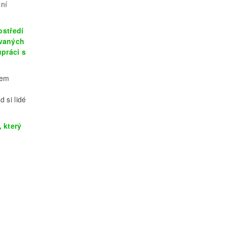
lní
ostředí
ovaných
upráci s
sem
 si lidé
 který