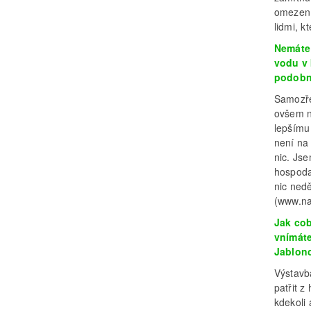
omezení 
lidmi, k
Nemáte 
vodu v 
podobně
Samozře
ovšem ne
lepšímu 
není na 
nic. Js
hospodař
nic nedě
(www.na
Jak cob
vnímáte
Jablonc
Výstavb
patřit z
kdekoli 