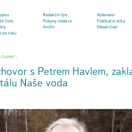
opisu
Redakční tým
Vydavatel
ní číslo
Pokyny redakce
Publikační etika
kty
Archiv
Obsah čísel
o do tisku
A CLANKY
/
hovor s Petrem Havlem, zak
tálu Naše voda