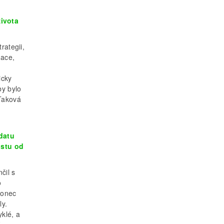
života
rategii,
uace,
icky
by bylo
Taková
datu
istu od
čil s
o
konec
ly.
klé, a