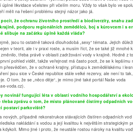
úplné likvidace včelstev při včelím moru. Vždy to však bylo ve spol
teří měli na řešení problému stejný názor jako já.
pocit, že ochranu životního prostředí a biodiverzity, snahu zad
krajině, podporu regionálních zemědělců, boj s kůrovcem i s e
 slibuje na začátku úplně každá vláda?
jmě, jsou to ostatně taková dlouhodobá „sexy“ témata. Jejich důleži
jen v teorii, ale i v praxi roste, a musím říct, že se také již mnohé k
změnilo, třeba právě v oblasti zadržování vody v krajině. Hodně z t
první pohled vidět, takže veřejnost má často pocit, že se k lepšímu
em přesvědčen, že v ochraně krajiny, přístupu k zemědělskému i les
ení jsou sice v České republice stále velké rezervy, ale není to tak,
je. O tom, že se „něco děje“, je mimo jiné také portál Naše voda
se-voda.cz).
y novinář fungující léta v oblasti vodního hospodářství a ekol
 třeba zprávu o tom, že místo plánované čistírny odpadních vo
i postaví parkoviště?
a nových, případně rekonstrukce stávajících čistíren odpadních vod
 hlediska nakládání s vodou a její kvalitou k největším strategickým p
a kdykoli. Mimo jiné i proto, že neustále rostou nároky na kvalitu vod