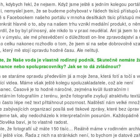
h, kdybych řekl, že nejsem. Když jsme ještě s jedním kolegou portál
li, nemyslel jsem, že se budeme pohybovat v řádech tisíců přístupů
ě s Facebookem našeho portálu v mnoha desítkách tisíc přístupů m
enkrát hlavně o to, aby na našem trhu vznikl mediální produkt, o ně
rdil, že by byl přínosný, ale nikdo to v praxi neudělal. Ani já jsem to
v úmyslu, ale mé přesvědčení o důležitosti on-line zpravodajství a 
ko celku nakonec rozhodlo o tom, že jsem si na sebe dobrovolně vza
 který mě stojí opravdu hodně času. Ale nelituji.
ste, že Naše voda je vlastně rodinný podnik. Skutečně nemáte 
nance nebo spolupracovníky? Jak se to dá zvládnout?
 se staráme opravdu především já a moje žena, která fotí a točí s 
ící videa. Máme však ještě kolegu spoluzakladatele, což ale není
anec. Časově je to hodně náročné, zejména kvůli ilustračním i
árním fotografiím z terénu, jenže fotografie zvyšují atraktivitu text
 často lépe než text přitáhnout pozornost. Naštěstí nám velké množ
 zabývajících organizací posílá své tiskové zprávy, které bez úprav
ujeme tak, aby nedocházelo k interpretačním posunům. Každopádně p
člověka baví, je to vlastně radost.
jste, že fotografií už máte 150 tisíc… Reálně máme v rodinném archi
ií ještě více. Řada z nich na stránkách není, to bychom je datově zahl