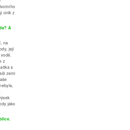
é
ivotního
ý únik z
oda? A
í, na
dy, její
 vodě.
e z
atika s
aši zemi
Naše
nebyla,
t
výsek
ody jako
lice.