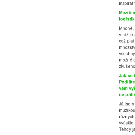
inspira
Mezitím
logisti
Mnohé, n
v níž je
což plat
množství
všechny 
možné d
zkušenos
Jak se 
Podílít
vám vyš
ne příl
Já jsem 
muzikou
různých
vyústilo
Tehdy j