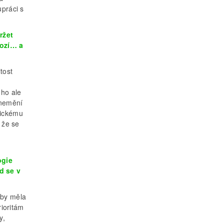
upráci s
ržet
rozí… a
tost
oho ale
 nemění
nickému
 že se
ogie
d se v
 by měla
rioritám
y,