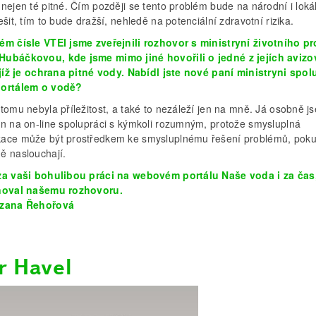
nejen té pitné. Čím později se tento problém bude na národní i loká
ešit, tím to bude dražší, nehledě na potenciální zdravotní rizika.
ém čísle VTEI jsme zveřejnili rozhovor s ministryní životního pr
ubáčkovou, kde jsme mimo jiné hovořili o jedné z jejích aviz
, jíž je ochrana pitné vody. Nabídl jste nové paní ministryni spol
portálem o vodě?
tomu nebyla příležitost, a také to nezáleží jen na mně. Já osobně j
en na on-line spolupráci s kýmkoli rozumným, protože smysluplná
ace může být prostředkem ke smysluplnému řešení problémů, pokud
ě naslouchají.
za vaši bohulibou práci na webovém portálu Naše voda i za čas,
noval našemu rozhovoru.
uzana Řehořová
r Havel