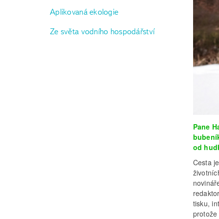
Aplikovaná ekologie
Ze světa vodního hospodářství
Pane Ha
bubeník
od hudb
Cesta j
životníc
novinář
redakto
tisku, i
protože 