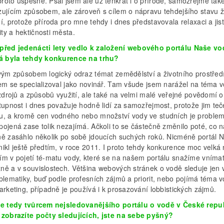
roto úspěšné. Psal jsem ale už tenkrát i o přírodě, samozřejmě tak
zujícím způsobem, ale zároveň s cílem o nápravu tehdejšího stavu ž
í, protože příroda pro mne tehdy i dnes představovala relaxaci a jist
ty a hektičnosti města.
před jedenácti lety vedlo k založení webového portálu Naše v
ná byla tehdy konkurence na trhu?
svým způsobem logický odraz témat zemědělství a životního prostřed
em se specializoval jako novinář. Tam všude jsem narážel na téma vo
 zdrojů a způsobů využití, ale také na velmi malé veřejné povědomí o
tupnost i dnes považuje hodně lidí za samozřejmost, protože jim teč
u, a kromě cen vodného nebo množství vody ve studních je problem
ojená zase tolik nezajímá. Ačkoli to se částečně změnilo poté, co n
ně zasáhlo několik po sobě jdoucích suchých roků. Nicméně portál 
ikl ještě předtím, v roce 2011. I proto tehdy konkurence moc velká 
ím v pojetí té-matu vody, které se na našem portálu snažíme vníma
ně a v souvislostech. Většina webových stránek o vodě sleduje jen 
blematiky, buď podle profesních zájmů a priorit, nebo pojímá téma v
arketing, případně je používá i k prosazování lobbistických zájmů.
te tedy tvůrcem nejsledovanějšího portálu o vodě v České repub
 zobrazíte počty sledujících, jste na sebe pyšný?