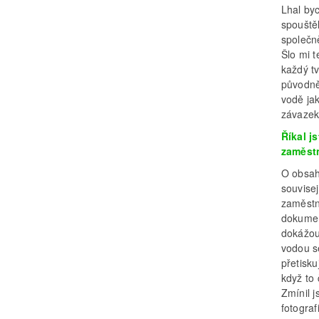
Lhal byc
spouště
společn
Šlo mi t
každý tv
původně 
vodě ja
závazek,
Říkal j
zaměst
O obsah
souvisej
zaměstn
dokument
dokážou
vodou se
přetisk
když to 
Zmínil 
fotograf