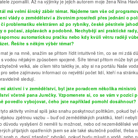
atele zpomalili. Až na výjimky je jejich autorem moje žena Nina Havl
tál má velmi široký záběr témat. Najdeme tam vše od program
ení vlády o zemědělství a životním prostředí přes jednání o po
či problematiku elektráren až po rybníky, české pěstitele jahod
ty o počasí, záplavách a podobně. Nechybějí ani praktické rady,
úspornou automatickou pračku nebo kdy kvůli větru raději vůb
zet. Řešíte s někým výběr témat?
mat je na mně, snažím se přitom řídit intuitivně tím, co se mi zdá dů
 s vodou nějakým způsobem spojené. Šíře témat přitom může být p
bytečně velká, ale cílem této taktiky je, aby si na portálu Naše vod
pro sebe zajímavou informaci co největší počet lidí, kteří na stránku
pravidelně sledují.
lmi aktivní i v zemědělství, byl jste poradcem několika ministrů
ství včetně pana Jurečky. Vzpomenete si, co se vám v pozici 
ě povedlo vybojovat, čeho jste například pomohl dosáhnout?
tyto aktivity vnímal spíš jako snahu poskytnout politikům, pokud byl 
nějakou zpětnou vazbu – buď od zemědělských praktiků, kteří nebyli
o důvodu vyslyšeni či neměli tu možnost, nebo od nezemědělské veř
rých přijatých opatřeních jsem se ale také skutečně podílel, třeba 
tí snah o „dvojí zdanění“ rybníků, pokud budu mluvit o vodě, nebo n