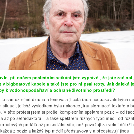
vle, při našem posledním setkání jste vyprávěl, že jste začínal
 v bigbeatové kapele a také jste pro ni psal texty. Jak daleká j
y k vodohospodářství a ochraně životního prostředí?
e to samozřejmě dlouhá a lemovala ji celá řada neopakovatelných n
h situací, jejichž výsledkem byla nakonec „transformace“ textaře a b
e. V této profesi jsem si prošel komplexním spektrem pozic – od řa
ra až po šéfredaktora – a také spektrem různých typů médií od rozh
nternetových portálů až po sociální sítě, což považuji za velmi důležit
každá z pozic a každý typ médií představovaly a představují jinou