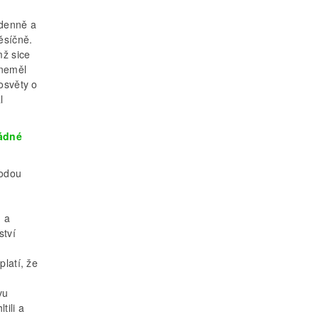
 denně a
ěsíčně.
mž sice
 neměl
osvěty o
l
žádné
vodou
ů a
ství
latí, že
vu
tili a