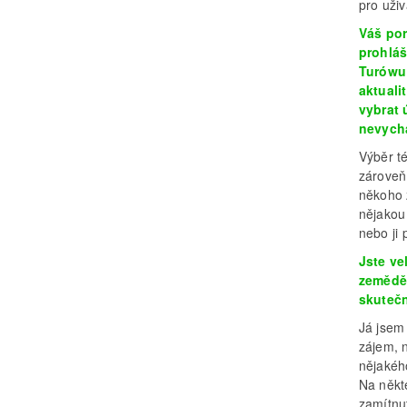
pro uživ
Váš por
prohláš
Turówu 
aktuali
vybrat 
nevychá
Výběr té
zároveň
někoho z
nějakou 
nebo ji 
Jste ve
zeměděl
skutečn
Já jsem 
zájem, 
nějakéh
Na někte
zamítnu