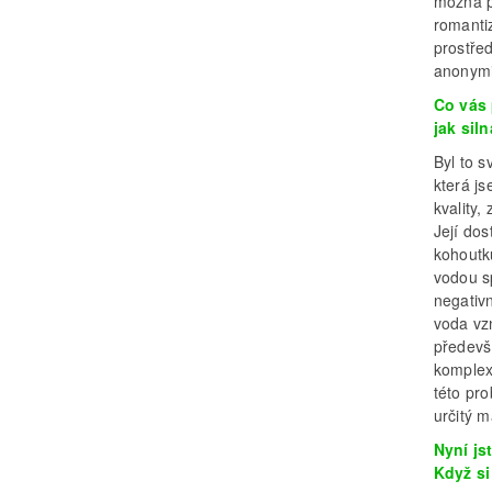
možná p
romanti
prostřed
anonymi
Co vás 
jak sil
Byl to 
která js
kvality,
Její dos
kohoutk
vodou sp
negativ
voda vzn
předevš
komplex
této pro
určitý m
Nyní js
Když si