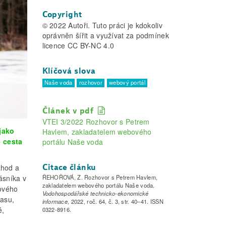
Copyright
© 2022 Autoři. Tuto práci je kdokoliv
oprávněn šířit a využívat za podmínek
licence CC BY-NC 4.0
Klíčová slova
Naše voda
rozhovor
webový portál
Článek v pdf
VTEI 3/2022 R
ozhovor s Petrem
 jako
Havlem, zakladatelem webového
e cesta
portálu Naše voda
áhod a
Citace článku
ásníka v
ŘEHOŘOVÁ, Z. Rozhovor s Petrem Havlem,
zakladatelem webového portálu Naše voda.
dového
Vodohospodářské technicko-ekonomické
lasu,
informace
, 2022, roč. 64, č. 3, str. 40–41. ISSN
é,
0322-8916.