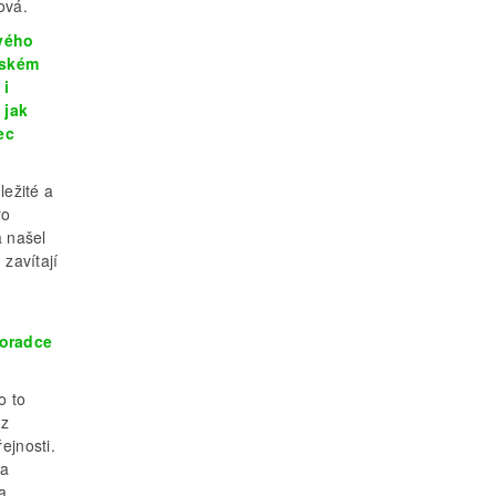
ová.
ového
lském
 i
 jak
ec
ležité a
ro
a našel
 zavítají
poradce
o to
 z
ejnosti.
na
a