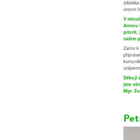
zdaleka 
úrovni ř
V minul
Annou H
priorit
vaším 
Zatím k 
připrav
komunik
vzájemn
Děkuji 
jste vě
Mgr. Z
Pet