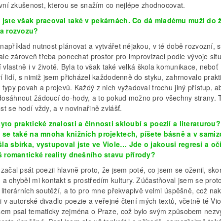
tivní zkušenost, kterou se snažím co nejlépe zhodnocovat.
 jste však pracoval také v pekárnách. Co dá mladému muži do 
ka rozvozu?
apříklad nutnost plánovat a vytvářet nějakou, v té době rozvozní, st
 ale zároveň třeba ponechat prostor pro improvizaci podle vývoje sit
í vlastně i v životě. Byla to však také velká škola komunikace, neboť
 lidí, s nimiž jsem přicházel každodenně do styku, zahrnovalo prakt
typy povah a projevů. Každý z nich vyžadoval trochu jiný přístup, a
osáhnout žádoucí do-hody, a to pokud možno pro všechny strany. 
t se hodí vždy, a v novinařině zvlášť.
tyto praktické znalosti a činnosti skloubí s poezií a literaturou?
e se také na mnoha knižních projektech, píšete básně a v samiz
la sbírka, vystupoval jste ve Viole… Jde o jakousi regresi a oč
iš romantické reality dnešního stavu přírody?
začal psát poezii hlavně proto, že jsem poté, co jsem se oženil, skon
 a chyběl mi kontakt s prostředím kultury. Zúčastňoval jsem se prot
 literárních soutěží, a to pro mne překvapivě velmi úspěšně, což na
 i v autorské divadlo poezie a veřejné čtení mých textů, včetně té Vio
sem psal tematicky zejména o Praze, což bylo svým způsobem nezvy