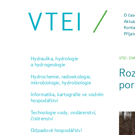
VTEI
O čas
Aktuál
Konta
Přijat
Hydraulika, hydrologie
VTEI
/
DV
a hydrogeologie
Roz
Hydrochemie, radioekologie,
por
mikrobiologie, hydrobiologie
Informatika, kartografie ve vodním
hospodářství
Technologie vody, vodárenství,
čistírenství
Odpadové hospodářství