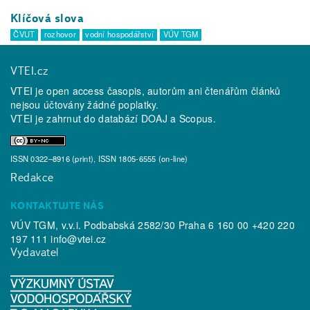
Klíčová slova
ČVUT
rozhovor
vodní hospodářství
VÚV TGM
VTEI.cz
VTEI je open access časopis, autorům ani čtenářům článků
nejsou účtovány žádné poplatky.
VTEI je zahrnut do databází
DOAJ
a
Scopus
.
ISSN 0322–8916 (print), ISSN 1805-6555 (on-line)
Redakce
KONTAKTUJTE NÁS
VÚV TGM, v.v.i. Podbabská 2582/30 Praha 6 160 00 +420 220
197 111
info@vtei.cz
Vydavatel