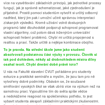
více na vysvětlování základních principů, jak jednotlivé procesy
fungují, jak je správně schematizovat, jaké zjednodušení je
přijatelné. Prostě pomoci studentům vytvořit si určitý odborný
nadhled, který jim pak i umožní učinit správnou interpretaci
získaných výsledků. Kromě užívání volně dostupných
programů také dlouhodobě podporuji schopnost programovat
vlastní algoritmy, což potom dává inženýrům univerzální
schopnosti řešení problémů. Chybí mi určitá propojenost s
realitou a praxí. Takže určitě a nejlépe kombinace obojího.
To je pravda. Na střední škole jsme jako studenti
absolvovali podstatnou část výuky v provozu. Člověk si
tak pod dohledem, někdy až drobnohledem mistra dílny
osahal teorii. Chybí dnešní době právě toto?
U nás na Fakultě stavební ČVUT pořádáme pro studenty
exkurze a praktické semináře a myslím, že jsou tam pro ně
vytvořeny dobré podmínky. Obávám se, že současné
směřování vysokých škol se však ubírá více na výzkum než na
samotnou praxi. Vypouštíme tím do světa spíše vědce
a nedokážeme reagovat na společenskou potřebu, to jest
vybavit studenta alespoň základními praktickými zkušenostmi.