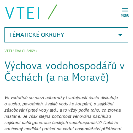
VTEI
MENU
TÉMATICKÉ OKRUHY
VTEI
/
DVA CLANKY
/
Výchova vodohospodářů v
Čechách (a na Moravě)
Ve vodařině se mezi odborníky i veřejností často diskutuje
o suchu, povodních, kvalitě vody ke koupání, o zajištění
zásobování pitné vody atd., a to vždy podle toho, co zrovna
nastane. Je však stejná pozornost věnována například
zajištění další generace českých vodohospodářů? Dokáže
současný mediální pohled na vodní hospodářství přitáhnout