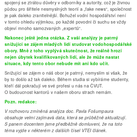
spojený se ztrátou důvěry v odborníky a autority, což je živnou
půdou pro šiřitele nesmyslných teorií a „fake news“, společnost
je pak daleko zranitelnější. Bohužel vodní hospodářství není
v tomto ohledu výjimkou, po každé povodni či suchu se vždy
objeví mnoho samozvaných „expertů“.
Nakonec ještě jedna otázka. Z vaší analýzy je patrný
snižující se zájem mladých lidí studovat vodohospodářské
obory. Mně z toho vyplývá skutečnost, že reálně hrozí
nejen úbytek kvalifikovaných lidí, ale že může nastat
situace, kdy tento obor nebude mít ani kdo učit.
Snižující se zájem o náš obor je patrný, nemyslím si však, že
by to došlo až tak daleko. Během studia si vybíráme studenty,
kteří dál pokračují ve své profesi u nás na ČVUT.
O budoucnost kantorů v našem oboru strach nemám.
Pozn. redakce:
V rozhovoru zmíněná analýza doc. Pavla Fošumpaura
obsahuje velmi zajímav
á
data, která se průběžně aktualizují.
S panem docentem jsme předběžně domluveni, že na toto
téma vyjde v některém z dalších
čís
el VTEI článek.