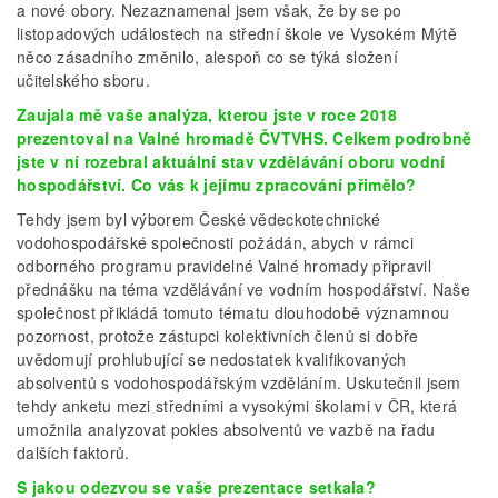
a nové obory. Nezaznamenal jsem však, že by se po
listopadových událostech na střední škole ve Vysokém Mýtě
něco zásadního změnilo, alespoň co se týká složení
učitelského sboru.
Zaujala mě vaše analýza, kterou jste v roce 2018
prezentoval na Valné hromadě ČVTVHS. Celkem podrobně
jste v ní rozebral aktuální stav vzdělávání oboru vodní
hospodářství. Co vás k jejímu zpracování přimělo?
Tehdy jsem byl výborem České vědeckotechnické
vodohospodářské společnosti požádán, abych v rámci
odborného programu pravidelné Valné hromady připravil
přednášku na téma vzdělávání ve vodním hospodářství. Naše
společnost přikládá tomuto tématu dlouhodobě významnou
pozornost, protože zástupci kolektivních členů si dobře
uvědomují prohlubující se nedostatek kvalifikovaných
absolventů s vodohospodářským vzděláním. Uskutečnil jsem
tehdy anketu mezi středními a vysokými školami v ČR, která
umožnila analyzovat pokles absolventů ve vazbě na řadu
dalších faktorů.
S jakou odezvou se vaše prezentace setkala?