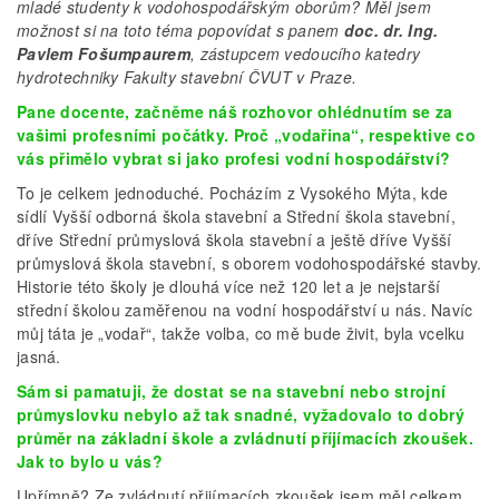
mladé studenty k vodohospodářským oborům? Měl jsem
možnost si na toto téma popovídat s panem
doc. dr. Ing.
Pavlem Fošumpaurem
, zástupcem vedoucího katedry
hydrotechniky Fakulty stavební ČVUT v Praze.
Pane docente, začněme náš rozhovor ohlédnutím se za
vašimi profesními počátky. Proč „vodařina“, respektive co
vás přimělo vybrat si jako profesi vodní hospodářství?
To je celkem jednoduché. Pocházím z Vysokého Mýta, kde
sídlí Vyšší odborná škola stavební a Střední škola stavební,
dříve Střední průmyslová škola stavební a ještě dříve Vyšší
průmyslová škola stavební, s oborem vodohospodářské stavby.
Historie této školy je dlouhá více než 120 let a je nejstarší
střední školou zaměřenou na vodní hospodářství u nás. Navíc
můj táta je „vodař“, takže volba, co mě bude živit, byla vcelku
jasná.
Sám si pamatuji, že dostat se na stavební nebo strojní
průmyslovku nebylo až tak snadné, vyžadovalo to dobrý
průměr na základní škole a zvládnutí příjímacích zkoušek.
Jak to bylo u vás?
Upřímně? Ze zvládnutí přijímacích zkoušek jsem měl celkem