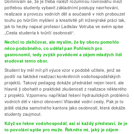
Domnívám se, že je třeba nalézt rozumnou rovnováhu mezi
potřebou studenty vybavit základními postupy navrhování,
realizace a provozu vodních děl a současně v nich probouzet
touhu po tvůrčím myšlení a kreativitě při inženýrské práci tak,
jak to hezky napsal profesor Ladislav Votruba ve svém spise
„Cesta studenta k tvůrčí osobnosti“.
Nechci to zlehčovat, ale myslím, že by oboru pomohlo
něco podobného, co udělal pan Pohlreich pro
gastronomii, tedy zvýšit povědomí a zájem mladých lidí
studovat tento obor.
Student by měl mít při výuce vzor v podobě učitele, jenž se
podílí na faktické realizaci konkrétních vodohospodářských
projektů. Takový pedagog dokáže přednášet nejen teorii, ale
hlavně ji obohatit o praktické zkušenosti z realizace některého
z projektů. Vzpomenu například řešení hydraulických problémů
vodních děl v rámci obnovení Vltavské vodní cesty. Pak je to
ještě otázka samotného kantora jako osobnosti, která dokáže
studenty zaujmout.
Když se řekne vodohospodář, asi si každý představí, že je
to povolání spíše pro muže. Řekněte mi, jaký je zájem