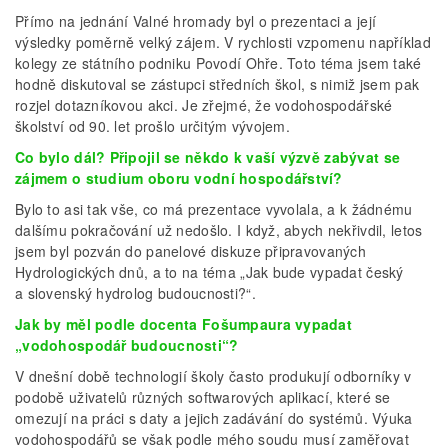
Přímo na jednání Valné hromady byl o prezentaci a její
výsledky poměrně velký zájem. V rychlosti vzpomenu například
kolegy ze státního podniku Povodí Ohře. Toto téma jsem také
hodně diskutoval se zástupci středních škol, s nimiž jsem pak
rozjel dotazníkovou akci. Je zřejmé, že vodohospodářské
školství od 90. let prošlo určitým vývojem.
Co bylo dál? Připojil se někdo k vaší výzvě zabývat se
zájmem o studium oboru vodní hospodářství?
Bylo to asi tak vše, co má prezentace vyvolala, a k žádnému
dalšímu pokračování už nedošlo. I když, abych nekřivdil, letos
jsem byl pozván do panelové diskuze připravovaných
Hydrologických dnů, a to na téma „Jak bude vypadat český
a slovenský hydrolog budoucnosti?“.
Jak by měl podle docenta Fošumpaura vypadat
„vodohospodář
budoucnosti“?
V dnešní době technologií školy často produkují odborníky v
podobě uživatelů různých softwarových aplikací, které se
omezují na práci s daty a jejich zadávání do systémů. Výuka
vodohospodářů se však podle mého soudu musí zaměřovat