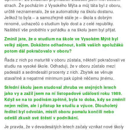
strach. Že pocházím z Vysokého Mýta a můj táta byl z oboru,
určitě neznamenalo, že se automaticky na školu dostanu.
Jelikož to byla – a samozřejmě stále je – škola s dobrým
renomé, uchazečů o studium bylo dost a z celé republiky.
Naštěstí vše proběhlo v pořádku a na školu jsem byl přijat.
Zmínil jste, že o studium na škole ve Vysokém Mýtě byl
velký zájem. Dokážete odhadnout, kolik vašich spolužáků
potom dál pokračovalo v oboru?
Řada z nich po maturitě v oboru zůstala, někteří pokračovali ve
studiu na vysoké škole. Odhaduji, že v oboru zůstalo mezi
padesáti a sedmdesáti procenty z nich. Zbytek se věnuje
stavařině a nepatrné minimum pak úplně něčemu jinému.
Střední školu jsem studoval zhruba ve stejných letech
jako vy a zažil jsem na ní listopadové události roku 1989.
Když se na to podívám zpětně, byla to doba, kdy se změnil
nejen režim, ale i přístup ke studiu a výuce. Dlouholetý
ředitel byl odvolán, mistři oboru pomalu končili nebo
odešli zkusit své štěstí v podnikání.
Je pravda, že v devadesátých letech začaly vznikat nové školy