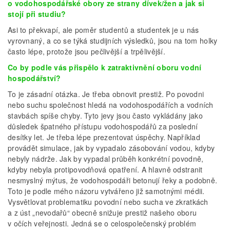
o vodohospodářské obory ze strany dívek/žen a jak si
stojí při studiu?
Asi to překvapí, ale poměr studentů a studentek je u nás
vyrovnaný, a co se týká studijních výsledků, jsou na tom holky
často lépe, protože jsou pečlivější a trpělivější.
Co by podle vás přispělo k zatraktivnění oboru vodní
hospodářství?
To je zásadní otázka. Je třeba obnovit prestiž. Po povodni
nebo suchu společnost hledá na vodohospodářích a vodních
stavbách spíše chyby. Tyto jevy jsou často vykládány jako
důsledek špatného přístupu vodohospodářů za poslední
desítky let. Je třeba lépe prezentovat úspěchy. Například
provádět simulace, jak by vypadalo zásobování vodou, kdyby
nebyly nádrže. Jak by vypadal průběh konkrétní povodně,
kdyby nebyla protipovodňová opatření. A hlavně odstranit
nesmyslný mýtus, že vodohospodáři betonují řeky a podobně.
Toto je podle mého názoru vytvářeno již samotnými médii.
Vysvětlovat problematiku povodní nebo sucha ve zkratkách
a z úst „nevodařů“ obecně snižuje prestiž našeho oboru
v očích veřejnosti. Jedná se o celospolečenský problém