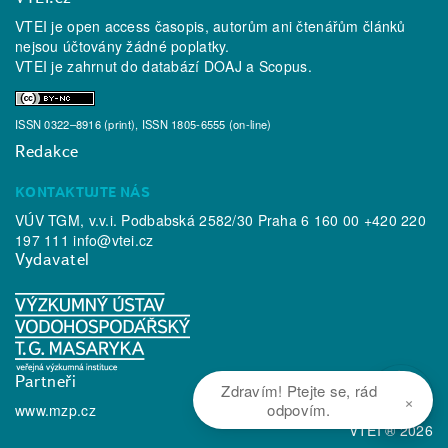
VTEI je open access časopis, autorům ani čtenářům článků
nejsou účtovány žádné poplatky.
VTEI je zahrnut do databází
DOAJ
a
Scopus
.
ISSN 0322–8916 (print), ISSN 1805-6555 (on-line)
Redakce
KONTAKTUJTE NÁS
VÚV TGM, v.v.i. Podbabská 2582/30 Praha 6 160 00 +420 220
197 111
info@vtei.cz
Vydavatel
Partneři
Zdravím! Ptejte se, rád
×
odpovím.
www.mzp.cz
VTEI ® 2026