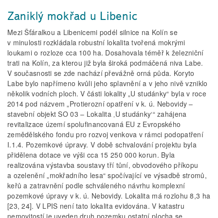
Zaniklý mokřad u Libenic
Mezi Šťáralkou a Libenicemi podél silnice na Kolín se
v minulosti rozkládala robustní lokalita tvořená mokrými
loukami o rozloze cca 100 ha. Dosahovala téměř k železniční
trati na Kolín, za kterou již byla široká podmáčená niva Labe.
V současnosti se zde nachází převážně orná půda. Koryto
Labe bylo napřímeno kvůli jeho splavnění a v jeho nivě vzniklo
několik vodních ploch. V části lokality „U studánky“ byla v roce
2014 pod názvem „Protierozní opatření v k. ú. Nebovidy –
stavební objekt SO 03 – Lokalita ‚U studánky‘“ zahájena
revitalizace území spolufinancovaná EU z Evropského
zemědělského fondu pro rozvoj venkova v rámci podopatření
I.1.4. Pozemkové úpravy. V době schvalování projektu byla
přidělena dotace ve výši cca 15 250 000 korun. Byla
realizována výstavba soustavy tří tůní, obvodového příkopu
a ozelenění „mokřadního lesa“ spočívající ve výsadbě stromů,
keřů a zatravnění podle schváleného návrhu komplexní
pozemkové úpravy v k. ú. Nebovidy. Lokalita má rozlohu 8,3 ha
[23, 24]. V LPIS není tato lokalita evidována. V katastru
nemovitostí je uveden druh pozemku ostatní plocha se