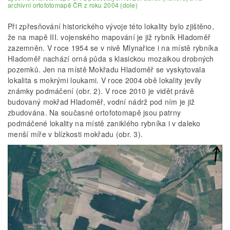
archivní ortofotomapě ČR z roku 2004 (dole)
Při zpřesňování historického vývoje této lokality bylo zjištěno,
že na mapě III. vojenského mapování je již rybník Hladoměř
zazemněn. V roce 1954 se v nivě Mlynařice i na místě rybníka
Hladoměř nachází orná půda s klasickou mozaikou drobných
pozemků. Jen na místě Mokřadu Hladoměř se vyskytovala
lokalita s mokrými loukami. V roce 2004 obě lokality jevily
známky podmáčení (obr. 2). V roce 2010 je vidět právě
budovaný mokřad Hladoměř, vodní nádrž pod ním je již
zbudována. Na současné ortofotomapě jsou patrny
podmáčené lokality na místě zaniklého rybníka i v daleko
menší míře v blízkosti mokřadu (obr. 3).