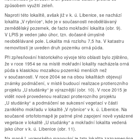
způsobem využití zeleň.
Naproti této lokalitě, avšak již v k. ú. Libenice, se nachází
lokalita „V rybníce“, kde je v současnosti neobdělávaný
zemědělský pozemek, de facto mokřadní lokalita (obr. 9).
V LPIS je veden jako úhor, tzn. dočasně úmyslně
neobdělávané pole. Lokalita má rozlohu 7,5 ha. V katastru
nemovitostí je uveden druh pozemku orná půda.
Při zpřesňování historického vývoje této oblasti bylo zjištěno,
že v roce 1954 se na místě mokřadní lokality nacházela orná
půda s klasickou mozaikou pozemků menších než
v současnosti. V roce 2004 se na obou lokalitách objevují
známky podmáčení, v místě budoucí realizace protierozního
projektu „U studánky“ je výraznější (obr. 10). V roce 2015 je
vidět nově provedenou realizaci protierozního projektu
„U studánky“ a podmáčení se sukcesní vegetací v části
zaniklého mokřadu v lokalitě „V rybníce“ v k. ú. Libenice. Na
současné ortofotomapě je patrné plné zapojení nově vysázené
vegetace v lokalitě „U studánky“ a mokřadní lokalita vedená
jako úhor v k. ú. Libenice (obr. 11).
Na mapě I. vojenského mapování je tato lokalita zaznamenána