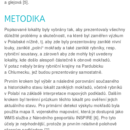
a glejová [5].
METODIKA
Popisované lokality byly vybrány tak, aby prezentovaly všechny
důležité problémy a skutečnosti, na které byl zaměřen výzkum
v Polabské nížině, tj. aby zde byly prezentovány zaniklé nivní
louky, zaniklé „polní“ mokřady a také zaniklé rybníky, resp.
rybniční soustavy, a zároveň aby zde mohly být uvedeny
lokality, kde došlo alespoň částečně k obnově mokřadů.
V potaz nebyly brány rybniční krajiny na Pardubicku
a Chlumecku, jež budou prezentovány samostatně.
Prvním krokem byl výběr a následné porovnání současného
a historického stavu lokalit zaniklých mokřadů, včetně rybníků
v Polabí na základě interpretace mapových podkladů. Dalším
krokem byl terénní průzkum těchto lokalit pro ověření jejich
aktuálního stavu. Pro primární detekci výskytu mokřadů byla
použita mapa II. vojenského mapování, která je dostupná jako
WMS služba z Národního geoportálu INSPIRE [6]. Pro tyto
účely je nejvhodnější, protože je prvním relativně polohově
přesným podkladem [7].