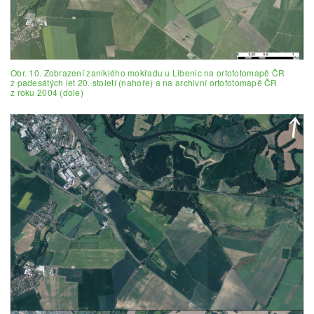
Obr. 10. Zobrazení zaniklého mokřadu u Libenic na ortofotomapě ČR
z padesátých let 20. století (nahoře) a na archivní ortofotomapě ČR
z roku 2004 (dole)