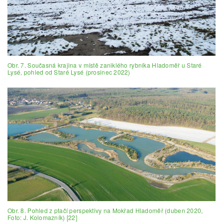
Obr. 7. Současná krajina v místě zaniklého rybníka Hladoměř u Staré
Lysé, pohled od Staré Lysé (prosinec 2022)
Obr. 8. Pohled z ptačí perspektivy na Mokřad Hladoměř (duben 2020,
Foto: J. Kolomazník) [22]