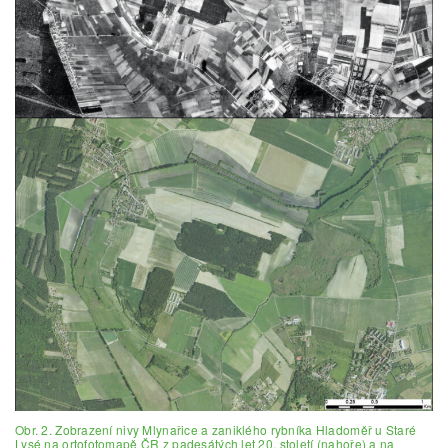
Obr. 2. Zobrazení nivy Mlynařice a zaniklého rybníka Hladoměř u Staré
Lysé na ortofotomapě ČR z padesátých let 20. století (nahoře) a na