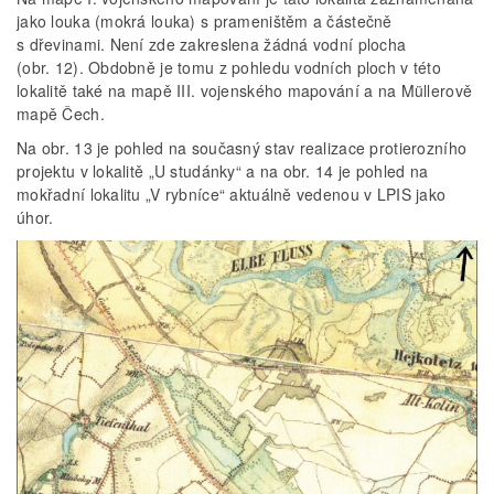
jako louka (mokrá louka) s prameništěm a částečně
s dřevinami. Není zde zakreslena žádná vodní plocha
(obr. 12). Obdobně je tomu z pohledu vodních ploch v této
lokalitě také na mapě III. vojenského mapování a na Müllerově
mapě Čech.
Na obr. 13 je pohled na současný stav realizace protierozního
projektu v lokalitě „U studánky“ a na obr. 14 je pohled na
mokřadní lokalitu „V rybníce“ aktuálně vedenou v LPIS jako
úhor.