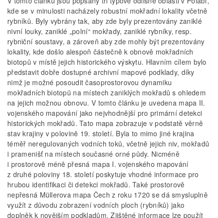
V tomto článku jsou popsány tři typově odlišné oblasti v Polabí,
kde se v minulosti nacházely robustní mokřadní lokality včetně
rybníků. Byly vybrány tak, aby zde byly prezentovány zaniklé
nivní louky, zaniklé „polní“ mokřady, zaniklé rybníky, resp.
rybniční soustavy, a zároveň aby zde mohly být prezentovány
lokality, kde došlo alespoň částečně k obnově mokřadních
biotopů v místě jejich historického výskytu. Hlavním cílem bylo
představit dobře dostupné archivní mapové podklady, díky
nimž je možné posoudit časoprostorovou dynamiku
mokřadních biotopů na místech zaniklých mokřadů s ohledem
na jejich možnou obnovu. V tomto článku je uvedena mapa II.
vojenského mapování jako nejvhodnější pro primární detekci
historických mokřadů. Tato mapa zobrazuje v podstatě věrně
stav krajiny v polovině 19. století. Byla to mimo jiné krajina
téměř neregulovaných vodních toků, včetně jejich niv, mokřadů
i pramenišť na místech současné orné půdy. Nicméně
i prostorově méně přesná mapa I. vojenského mapování
z druhé poloviny 18. století poskytuje vhodné informace pro
hrubou identifikaci či detekci mokřadů. Také prostorově
nepřesná Müllerova mapa Čech z roku 1720 se dá smysluplně
využít z důvodu zobrazení vodních ploch (rybníků) jako
doplněk k novějším podkladům. Zjištěné informace lze použít