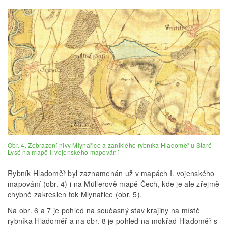
Obr. 4. Zobrazení nivy Mlynařice a zaniklého rybníka Hladoměř u Staré
Lysé na mapě I. vojenského mapování
Rybník Hladoměř byl zaznamenán už v mapách I. vojenského
mapování (obr. 4) i na Müllerově mapě Čech, kde je ale zřejmě
chybně zakreslen tok Mlynařice (obr. 5).
Na obr. 6 a 7 je pohled na současný stav krajiny na místě
rybníka Hladoměř a na obr. 8 je pohled na mokřad Hladoměř s