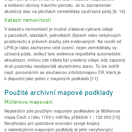
a evidencí obnovy travního porostu. Je tu zaznamenán
skutečný stav na plochách zemědělsky využívané půdy [9, 14].
Katastr nemovitostí
V katastru nemovitostí je možné získávat vybrané údaje
o parcelách, stavbách, jednotkách (bytech nebo nebytových
prostorech) a právech stavby zde evidovaných. Na rozdíl od
LPIS je takto zachyceno celé území, nejen zemědělsky vy-
užívaná půda. Jelikož tato evidence nepodléhá automatické
aktualizaci, mohou zde někdy být uvedeny údaje, kdy zapsaný
druh pozemku neodpovídá skutečnému stavu. To lze ověřit
např. porovnáním se současnou ortofotomapou ČR, která je
k dispozici jako jeden z mapových podkladů [11].
Použité archivní mapové podklady
Müllerovo mapování
Nejstarším zde použitým mapovým podkladem je Müllerova
mapa Čech z roku 1720 v měřítku přibližně 1 : 132 000 [15].
Nevýhodou pro podrobné srovnání vývoje krajiny
s následujícími mapovými podklady je jeho nevyhovující