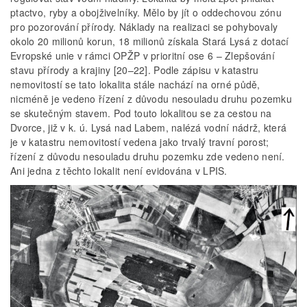
ptactvo, ryby a obojživelníky. Mělo by jít o oddechovou zónu
pro pozorování přírody. Náklady na realizaci se pohybovaly
okolo 20 milionů korun, 18 milionů získala Stará Lysá z dotací
Evropské unie v rámci OPŽP v prioritní ose 6 – Zlepšování
stavu přírody a krajiny [20–22]. Podle zápisu v katastru
nemovitostí se tato lokalita stále nachází na orné půdě,
nicméně je vedeno řízení z důvodu nesouladu druhu pozemku
se skutečným stavem. Pod touto lokalitou se za cestou na
Dvorce, již v k. ú. Lysá nad Labem, nalézá vodní nádrž, která
je v katastru nemovitostí vedena jako trvalý travní porost;
řízení z důvodu nesouladu druhu pozemku zde vedeno není.
Ani jedna z těchto lokalit není evidována v LPIS.