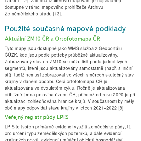
Labem [12], zatímco Müllerovo mapování je nejsnadněji
dostupné v rámci mapového prohlížeče Archivu
Zeměměřického úřadu [13].
Použité současné mapové podklady
Aktuální ZM10 ČR a Ortofotomapa ČR
Tyto mapy jsou dostupné jako WMS služba z Geoportálu
ČÚZK, kde jsou podle potřeby průběžně aktualizovány.
Zobrazovaný stav na ZM10 se může lišit podle jednotlivých
segmentů, které jsou aktualizovány samostatně (např. silniční
síť), tudíž nemusí zobrazovat ve všech směrech skutečný stav
krajiny v daném období. Celá ortofotomapa ČR je
aktualizována ve dvouletém cyklu. Ročně je aktualizována
přibližně jedna polovina území ČR, přičemž od roku 2020 je při
aktualizaci zohledňována hranice krajů. V současnosti by měly
obě mapy odpovídat stavu krajiny v letech 2021–2022 [8].
Veřejný registr půdy LPIS
LPIS je tvořen primárně evidencí využití zemědělské půdy, tj.
pro určení typu zemědělských pozemků, a dále evidencí
krajinných prvků, evidencí umístění objektů hospodářství