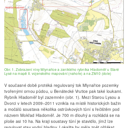
Obr. 1. Zobrazení nivy Mlynařice a zaniklého rybníka Hladoměř u Staré
Lysé na mapě II. vojenského mapování (nahoře) a na ZM10 (dole)
V současné době protéká regulovaný tok Mlynařice pozemky
tvořenými ornou půdou, u Benátecké Vrutice pak také loukami.
Rybník Hladoměř byl zazemněn (obr. 1). Mezi Starou Lysou a
Dvorci v letech 2009–2011 vznikla na místě historických bažin
a močálů soustava několika ostrůvkových tůní s řečištěm pod
názvem Mokřad Hladoměř. Je 700 m dlouhý a rozkládá se na
ploše asi 10 ha. Na kraji soustavy tůní je stavidlo, jímž lze
regulovat stav vodní hladiny. Lokalita by měla zpět přilákat