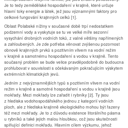
Je to tedy zemědělské hospodaření v krajině, které určuje
hlavní toky energie a látek, jež jsou významnými faktory pro
celkové fungování krajinných celků [1].
Oblast Polabské nížiny v současné době trpí nedostatkem
podzemní vody a vyskytuje se tu ve velké míře sezonní
vysychání drobných vodních toků, z valné většiny napřímených
a zahloubených. Je zde potřeba věnovat zvýšenou pozornost
obnově krajinných prvků s pozitivním vlivem na vodní režim
v krajině a samotnému hospodaření s vodou v krajině. Tento
současný problém se bude velice pravděpodobně do budoucna
prohlubovat v souvislosti s očekávaným pokračujícím výskytem
extrémních klimatických jevů.
Jedním z nejvýznamnějších typů s pozitivním vlivem na vodní
režim v krajině a samotné hospodaření s vodou v krajině jsou
mokřady. Mezi mokřady lze zařadit i rybníky [2]. Ty jsou
z hlediska vodohospodářského jednou z kategorií vodních
ploch, ale z hlediska krajinně ekologického mohou být řazeny
též mezi mokřady. Je to z důvodu existence litorálního pásma
u rybníků a také jejich malou hloubkou, což jsou skutečnosti
splňující definici mokřadu. Hlavním cílem výzkumu, jehož