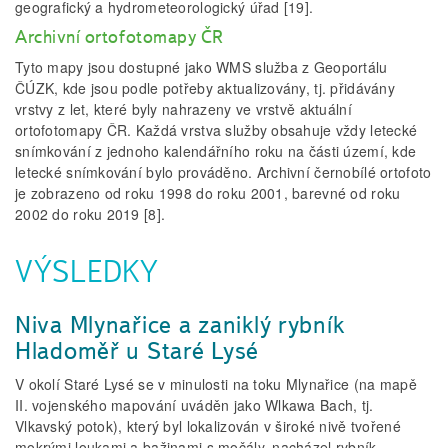
geografický a hydrometeorologický úřad [19].
Archivní ortofotomapy ČR
Tyto mapy jsou dostupné jako WMS služba z Geoportálu
ČÚZK, kde jsou podle potřeby aktualizovány, tj. přidávány
vrstvy z let, které byly nahrazeny ve vrstvě aktuální
ortofotomapy ČR. Každá vrstva služby obsahuje vždy letecké
snímkování z jednoho kalendářního roku na části území, kde
letecké snímkování bylo prováděno. Archivní černobílé ortofoto
je zobrazeno od roku 1998 do roku 2001, barevné od roku
2002 do roku 2019 [8].
VÝSLEDKY
Niva Mlynařice a zaniklý rybník
Hladoměř u Staré Lysé
V okolí Staré Lysé se v minulosti na toku Mlynařice (na mapě
II. vojenského mapování uváděn jako Wlkawa Bach, tj.
Vlkavský potok), který byl lokalizován v široké nivě tvořené
mokrými loukami a bažinami s močály, nacházel rybník