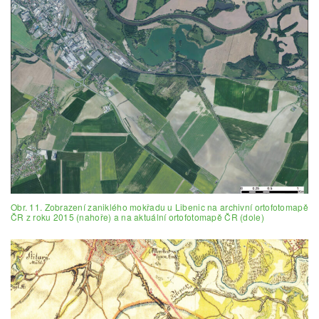
Obr. 11. Zobrazení zaniklého mokřadu u Libenic na archivní ortofotomapě
ČR z roku 2015 (nahoře) a na aktuální ortofotomapě ČR (dole)