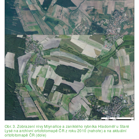
Obr. 3. Zobrazení nivy Mlynařice a zaniklého rybníka Hladoměř u Staré
Lysé na archivní ortofotomapě ČR z roku 2010 (nahoře) a na aktuální
ortofotomapě ČR (dole)