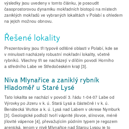
výsledky jsou uvedeny v tomto článku, je posoudit
časoprostorovou dynamiku mokřadních biotopů na místech
zaniklých mokřadů ve vybraných lokalitách v Polabí s ohledem
na jejich možnou obnovu.
Řešené lokality
Prezentovány jsou tři typově odlišné oblasti v Polabí, kde se
v minulosti nacházely robustní mokřadní lokality, včetně
rybníků. Všechny tři se nacházejí v dílčím povodí Horního
a středního Labe ve Středočeském kraji [3].
Niva Mlynařice a zaniklý rybník
Hladoměř u Staré Lysé
Tato lokalita se nachází v povodí 3. řádu 1-04-07 Labe od
Výrovky po Jizeru v k. ú. Stará Lysá a částečně i v k. ú.
Benátecká Vrutice a k. ú. Lysá nad Labem v okrese Nymburk
[3]. Geologické podloží tvoří vápnité jílovce, slínovce, méně
jílovité vápence [4], převažujícím půdním typem je regozem
arenická, jenom v nivě Mlynařice nad Starou Lysou je to