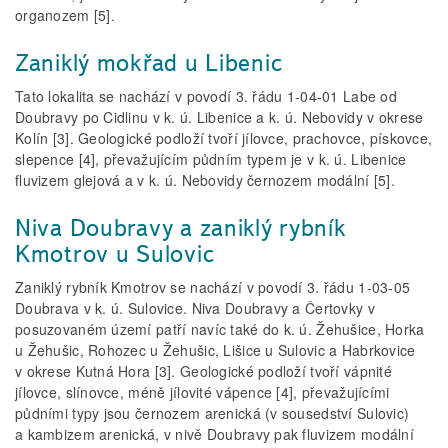
organozem [5].
Zaniklý mokřad u Libenic
Tato lokalita se nachází v povodí 3. řádu 1-04-01 Labe od
Doubravy po Cidlinu v k. ú. Libenice a k. ú. Nebovidy v okrese
Kolín [3]. Geologické podloží tvoří jílovce, prachovce, pískovce,
slepence [4], převažujícím půdním typem je v k. ú. Libenice
fluvizem glejová a v k. ú. Nebovidy černozem modální [5].
Niva Doubravy a zaniklý rybník
Kmotrov u Sulovic
Zaniklý rybník Kmotrov se nachází v povodí 3. řádu 1-03-05
Doubrava v k. ú. Sulovice. Niva Doubravy a Čertovky v
posuzovaném území patří navíc také do k. ú. Žehušice, Horka
u Žehušic, Rohozec u Žehušic, Lišice u Sulovic a Habrkovice
v okrese Kutná Hora [3]. Geologické podloží tvoří vápnité
jílovce, slínovce, méně jílovité vápence [4], převažujícími
půdními typy jsou černozem arenická (v sousedství Sulovic)
a kambizem arenická, v nivě Doubravy pak fluvizem modální