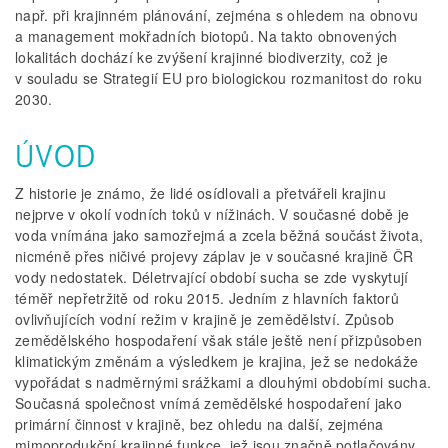
např. při krajinném plánování, zejména s ohledem na obnovu
a management mokřadních biotopů. Na takto obnovených
lokalitách dochází ke zvýšení krajinné biodiverzity, což je
v souladu se Strategií EU pro biologickou rozmanitost do roku
2030.
ÚVOD
Z historie je známo, že lidé osídlovali a přetvářeli krajinu
nejprve v okolí vodních toků v nížinách. V současné době je
voda vnímána jako samozřejmá a zcela běžná součást života,
nicméně přes ničivé projevy záplav je v současné krajině ČR
vody nedostatek. Déletrvající období sucha se zde vyskytují
téměř nepřetržitě od roku 2015. Jedním z hlavních faktorů
ovlivňujících vodní režim v krajině je zemědělství. Způsob
zemědělského hospodaření však stále ještě není přizpůsoben
klimatickým změnám a výsledkem je krajina, jež se nedokáže
vypořádat s nadměrnými srážkami a dlouhými obdobími sucha.
Současná společnost vnímá zemědělské hospodaření jako
primární činnost v krajině, bez ohledu na další, zejména
mimoprodukční krajinné funkce, jež jsou značně potlačovány.