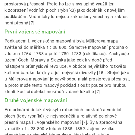
prostorová přesnost. Proto ho lze smysluplně využít jen
k zobrazení vodních ploch (rybníků) jako doplněk k novějším
podkladům. Vodní toky tu nejsou zakresleny všechny a zákres
není přesný [7].
První vojenské mapování
Podkladem I. vojenského mapování byla Müllerova mapa
zvětšená do měřítka 1 : 28 800. Samotné mapování probíhalo
v letech 1764–1768 a poté 1780–1783 (rektifikace). Zachycuje
území Čech, Moravy a Slezska jako celek v době před
nástupem průmyslové revoluce, v období největšího rozkvětu
kulturní barokní krajiny a její nejvyšší diverzity [16]. Stejně jako
u Müllerova mapování je nevýhodou malá prostorová přesnost,
a proto může tento mapový podklad sloužit pouze pro hrubou
identifikaci či detekci mokřadů v dané lokalitě [7].
Druhé vojenské mapování
Pro primární detekci výskytu robustních mokřadů a vodních
ploch (tedy rybníků) je nejvhodnější a relativně polohově
přesná mapa II. vojenského mapování [7]. Byla zpracována
v měřítku 1 : 28 800 v letech 1836–1852. Jejímu vzniku
předcházela vojenská triangulace, která sloužila jako