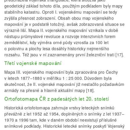
geodetický základ tohoto díla, použitým podkladem byly mapy
stabilního katastru. Oproti I. vojenskému mapování se tedy
zvýšila přesnost zobrazení. Obsah obou map vojenského
mapování je v podstatě totožný, avšak zobrazovaná situace se
výrazně liší. Mapa II. vojenského mapování vznikala v době
nástupu průmyslové revoluce a rozvoje intenzivních forem
zemědělství, kdy výměra orné půdy vzrostla za 100 let
o polovinu a plochy lesa dosáhly historicky nejmenšího
rozsahu. Též jsou v ní zaznamenány první železniční trati [17].
Třetí vojenské mapování
Mapa III. vojenského mapování byla zpracována pro Čechy
v letech 1877–1880 v měřítku 1 : 25 000. Důvodem byla
skutečnost, že II. vojenské mapování již nestačilo požadavkům
armády na přesné a hlavně aktuální mapy [18].
Ortofotomapa ČR z padesátých let 20. století
Historická ortofotomapa zahrnuje vrstvy leteckých snímků
převážně z let 1952 až 1954, doplněných o snímky z let 1937–
1970 a 1996 tam, kde v daném období neexistují příslušné
snímkové podklady. Historické letecké snímky poskytl Vojenský