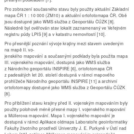
Pro zobrazení současného stavu byly použity aktuální Základní
mapa ČR 1 : 10 000 (ZM10) a aktuální ortofotomapa ČR. Obě
jsou dostupné jako WMS služba z Geoportálu ČÚZK [8].
Následně byl ověřován stav lokalit zaznamenaný ve Veřejném
registru půdy LPIS [9] a v katastru nemovitostí [10].
Pro přesnější poznání vývoje krajiny mezi stavem uvedeným
na mapě II. vo-
jenského mapování a současnými podklady byla použita mapa
III. vojenského mapování, dostupná jako WMS služba
z Národního geoportálu INSPIRE [6], ortofotomapa ČR
z padesátých let 20. století dostupná v rámci mapového
prohlížeče Národního geoportálu INSPIRE [11] a archivní
ortofotomapy dostupné jako WMS služba z Geoportálu ČÚZK
[8].
Pro přiblížení stavu krajiny před II. vojenským mapováním byly
použity polohově méně přesné mapy I. vojenského mapování
a Müllerova mapování. Mapa I. vojenského mapování je
dostupná v rámci Aplikace oldmaps Laboratoře geoinformatiky
Fakulty životního prostředí Univerzity J. E. Purkyně v Ústí nad