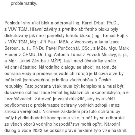
problematiky.
Poslední shrnující blok moderoval Ing. Karel Drbal, Ph.D.,
z VÚV TGM. Hlavní závěry z prvního až třetího bloku byly
diskutovány jak mezi panelisty tohoto bloku (Ing. Tomáš Fojtík
z VÚV TGM, Mgr. Jiří Paul, MBA, z Vodovody a kanalizace
Beroun, a. s., RNDr. Pavel Punčochář, CSc., z MZe, Mgr. Mark
Rieder z ČHMÚ, Dr. Ing. Antonín Tůma z Povodí Moravy, s. p.,
a Mgr. Lukáš Záruba z MŽP), tak i mezi účastníky v sále.
Všichni účastníci Národního dialogu se shodli na tom, že
ochrana vody a především vodních zdrojů je klíčová a že by
měla být jednoznačnou prioritou všech občanů České
republiky. Tato ochrana však musí být komplexní a musí být
dosaženo optimalizace témat legislativních, ekonomických, ale
i vzdělávacích. Zároveň je velmi důležité, aby byla větší
povědomost o problematice ochrany vodních zdrojů i mezi
širokou veřejností. Nicméně základem pro tuto ochranu by
měly být dlouhodobé koncepce a vize, o něž by se odborníci
ze všech oborů vodního hospodářství mohli opřít. Národní
dialog o vodě 2023 se pokusil právě některé tyto vize nastínit.