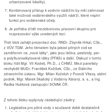
urbanizované lokality).
Kombinovaný přístup k vodním nádržím by měl zahrnovat
také možnost vodárenského využití nádrží, které neplní
funkci pro vodárenské účely.
Je potřeba zřídit mezioborovou pracovní skupinu pro
rozpracování výše uvedených tezí.
Třetí blok zahájil prezentací doc. RNDr. Zbyněk Hrkal, CSc.,
z VÚV TGM. Jeho tématem byla jakost pitných vod se
zaměřením na „nové látky“, jako jsou léčiva, pesticidy, per-
a polyfluoroalkylované látky (PFAS) a další. Diskuzi v tomto
bloku řídil Mgr. Vít Kodeš, Ph.D., z ČHMÚ. Mezi panelisty
nechyběli MUDr. František Kožíšek, CSc., ze Státního
zdravotního ústavu, Mgr. Milan Koželuh z Povodí Vltavy, státní
podnik, Mgr. Marek Skalický z Vodárny Káraný, a. s., a Ing.
Radka Hušková zastupující SOVAK ČR.
Z tohoto bloku vyplynuly následující závěry:
Legislativa pro pitné vody v současné době dostatečně