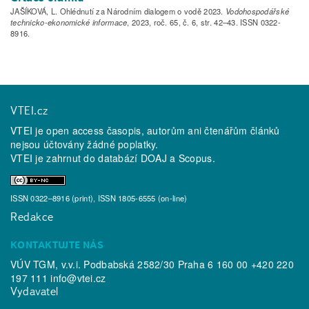
JAŠÍKOVÁ, L. Ohlédnutí za Národním dialogem o vodě 2023.
Vodohospodářské
technicko-ekonomické informace
, 2023, roč. 65, č. 6, str. 42–43. ISSN 0322-
8916.
VTEI.cz
VTEI je open access časopis, autorům ani čtenářům článků
nejsou účtovány žádné poplatky.
VTEI je zahrnut do databází
DOAJ
a
Scopus
.
ISSN 0322–8916 (print), ISSN 1805-6555 (on-line)
Redakce
KONTAKTUJTE NÁS
VÚV TGM, v.v.i. Podbabská 2582/30 Praha 6 160 00 +420 220
197 111
info@vtei.cz
Vydavatel