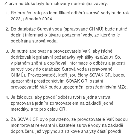
Z prvního bloku byly formulovány následující závěry:
Referenční rok pro identifikaci odběrů surové vody bude rok
2023, případně 2024.
Do databáze Surová voda (spravované ČHMÚ) bude nutné
doplnit informaci o útvaru podzemní vody, ze kterého je
odebírána surová voda.
Je nutné apelovat na provozovatele VaK, aby řádně
dodržovali legislativní požadavky vyhlášky 428/2001 Sb.
v platném znění a doplňovali informace o odběru a jakosti
surové vody do databáze Surová voda (spravované
ČHMÚ). Provozovatelé, kteří jsou členy SOVAK ČR, budou
upozorněni prostřednictvím SOVAK ČR, ostatní
provozovatelé VaK budou upozorněni prostřednictvím MZe.
Je žádoucí, aby povodí odběru tvořila jedna vrstva
zpracovaná jedním zpracovatelem na základě jedné
metodiky, a to pro celou ČR.
Za SOVAK ČR bylo potvrzeno, že provozovatelé VaK budou
monitorovat relevantní ukazatele surové vody na základě
doporučení, jež vyplynou z rizikové analýzy částí povodí.