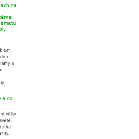
tách na
 téma
 tématu
ol,
blasti
edna
gramy a
za
e
dy,
e a co
ní války
 světě,
nci ke
zity.