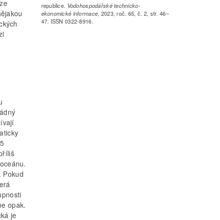
lze
republice.
Vodohospodářské technicko-
nějakou
ekonomické informace
, 2023, roč. 65, č. 2, str. 46–
47. ISSN 0322-8916.
ických
zi
u
žádný
ívají
aticky
,5
říliš
 oceánu.
. Pokud
terá
upnosti
me opak.
ká je