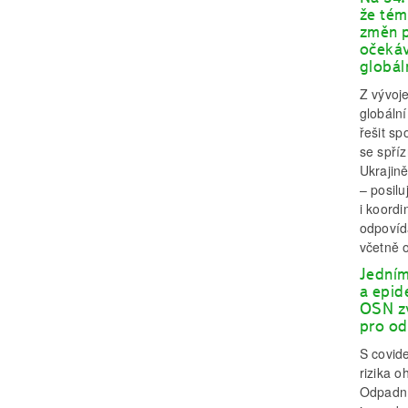
že tém
změn p
očekáv
globál
Z vývoje
globální
řešit sp
se spříz
Ukrajin
– posilu
i koordi
odpovída
včetně 
Jedním
a epid
OSN zv
pro od
S covide
rizika o
Odpadní