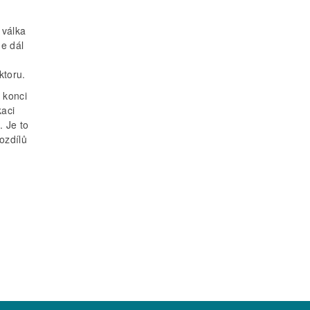
 válka
me dál
ktoru.
 konci
kaci
. Je to
ozdílů