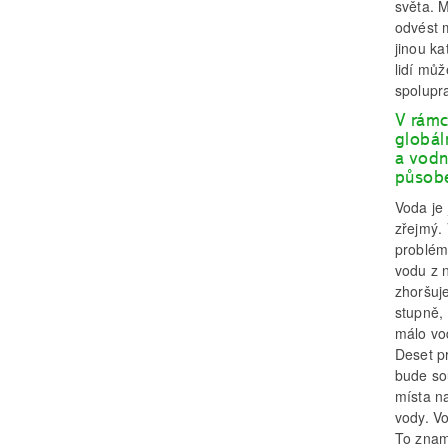
světa. 
odvést 
jinou ka
lidí mů
spolupr
V rámc
globál
a vodn
působe
Voda je 
zřejmý. 
problém.
vodu z 
zhoršuje
stupně, 
málo vod
Deset p
bude so
místa na
vody. V
To znam