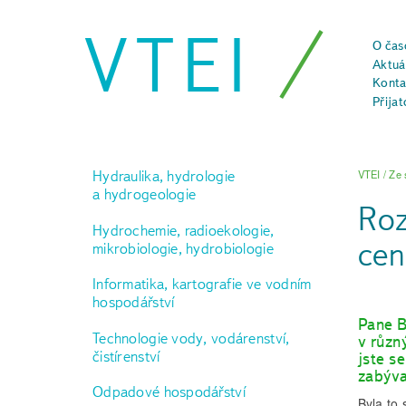
VTEI
O čas
Aktuál
Konta
Přijat
Hydraulika, hydrologie
VTEI
/
Ze 
a hydrogeologie
Roz
Hydrochemie, radioekologie,
cen
mikrobiologie, hydrobiologie
Informatika, kartografie ve vodním
hospodářství
Pane B
Technologie vody, vodárenství,
v různ
čistírenství
jste s
zabýva
Odpadové hospodářství
Byla to