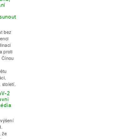
ní
osunout
at bez
denci
dinaci
a proti
a Čínou
větu
ci,
století.
oV-2
ovni
média
zvýšení
d.
, že