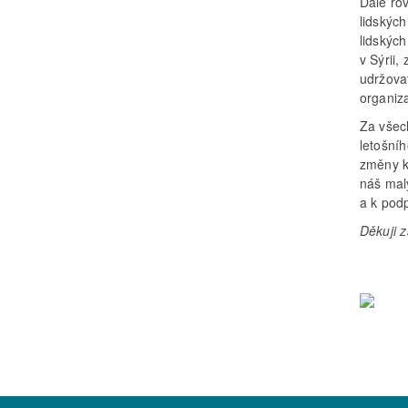
Dále ro
lidských
lidských
v Sýrii,
udržova
organiza
Za všec
letošní
změny k
náš mal
a k podp
Děkuji 