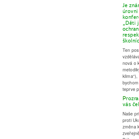
Je zná
úrovni
konfer
„Děti 
ochran
respek
školní
Ten posu
vzděláv
nová o k
metodiky
klima“),
bychom 
teprve 
P
rozra
vás če
Naše pr
proti Uk
změna k
zveřejn