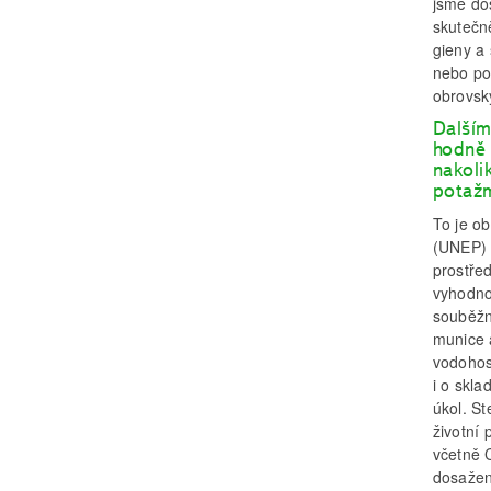
jsme do
skutečně
gieny a 
nebo po
obrovský
Dalším
hodně 
nakoli
potažm
To je o
(UNEP) 
prostřed
vyhodno
souběžn
munice a
vodohos
i o skl
úkol. S
životní
včetně 
dosažen