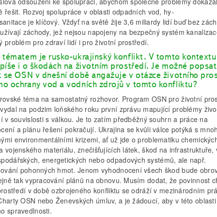
slova odsouzeni ke spolupráci, abychom společné problémy dokázal
 řešit. Rozvoj spolupráce v oblasti odpadních vod, hy-
sanitace je klíčový. Vždyť na světě žije 3,6 miliardy lidí buď bez zác
užívají záchody, jež nejsou napojeny na bezpečný systém kanalizace
 problém pro zdraví lidí i pro životní prostředí.
 tématem je rusko-ukrajinský konflikt. V tomto kontextu
píše i o škodách na životním prostředí. Je možné popsat
k se OSN v dnešní době angažuje v otázce životního pros
o ochrany vod a vodních zdrojů v tomto konfliktu?
brovské téma na samostatný rozhovor. Program OSN pro životní pros
vydal na podzim loňského roku první zprávu mapující problémy živo
í v souvislosti s válkou. Je to zatím předběžný souhrn a práce na
cení a plánu řešení pokračují. Ukrajina se kvůli válce potýká s mno
ými environmentálními krizemi, ať už jde o problematiku chemických
 vojenského materiálu, znečišťujících látek, škod na infrastruktuře,
podářských, energetických nebo odpadových systémů, ale např.
adování pohonných hmot. Jenom vyhodnocení všech škod bude obro
tejně tak vypracování plánů na obnovu. Musím dodat, že povinnost c
 prostředí v době ozbrojeného konfliktu se odráží v mezinárodním pr
Charty OSN nebo Ženevských úmluv, a je žádoucí, aby v této oblasti
o spravedlnosti.