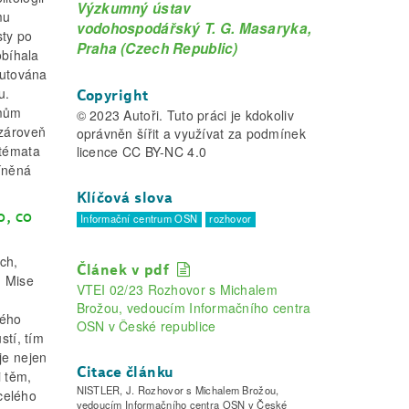
Výzkumný ústav
mu
vodohospodářský T. G. Masaryka,
sty po
Praha (Czech Republic)
obíhala
kutována
u.
Copyright
jmům
© 2023 Autoři. Tuto práci je kdokoliv
 zároveň
oprávněn šířit a využívat za podmínek
 témata
licence CC BY-NC 4.0
míněná
Klíčová slova
o, co
Informační centrum OSN
rozhovor
ch,
Článek v pdf
. Mise
VTEI 02/23 Rozhovor s Michalem
Brožou, vedoucím Informačního centra
ného
OSN v České republice
stí, tím
je nejen
Citace článku
i těm,
NISTLER, J. Rozhovor s Michalem Brožou,
 celého
vedoucím Informačního centra OSN v České