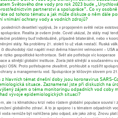
atem Světového dne vody pro rok 2023 bude „Urychlová
rostřednictvím partnerství a spolupráce“. Co vy osobně
áte od tohoto tématu a jak může diskuze o něm dále p
ní vnímání ochrany vody a vodních zdrojů?
 posledních desetiletí vyplývá, že v propojeném světě nelze existov
 spolupráce. Realita je ovšem jinde. Covid ukázal, že státy mají ten
olečné problémy buď individuálně, případně bilaterálně, nebo v koor
něnými státy. Na problémy 21. století to už však nestačí. Ruská válk
ě či dlouhodobý růst napětí mezi dvěma hlavními velmocemi – USA 
je riziko geopolitické konfrontace. Svět ale potřebuje víc kooperace
nace a silnější globální instituce. Zcela jistě silnější a současnému s
jící OSN. Proto potřebujeme zkvalitnit, prohloubit a rozšířit spoluprá
ochrany a managementu vod. Spolupráce je klíčovým slovem pro 21. 
 z hlavních témat dnešní doby jsou koronavirus SARS-C
emiologická situace. Zaznamenal jste při diskuzích na úr
ýšený zájem o téma monitoringu odpadních vod coby 
had vývoje epidemiologických situací?
m, ale i s klimatickou krizí nebo růstem globální populace souvisí i 
hrožení globálního zdraví. A to je spojeno i s tématem odpadních vo
 voda nemůže být nahlížena jako odpad, ale jako zdroj. Znovu platí