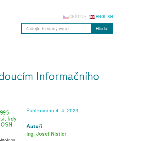
ČEŠTINA
ENGLISH
Hledat
doucím Informačního
Publikováno 4. 4. 2023
1995
si, kdy
o OSN
Autoři
Ing. Josef Nistler
itologii