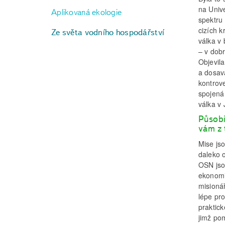
na Univ
Aplikovaná ekologie
spektru
cizích k
Ze světa vodního hospodářství
válka v 
– v dob
Objevil
a dosav
kontrov
spojená 
válka v 
Působi
vám z 
Mise js
daleko 
OSN jso
ekonomic
misionář
lépe pr
praktick
jimž pom