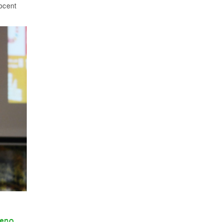
ocent
eno,