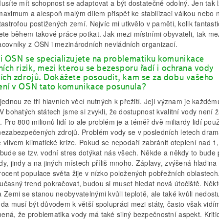
Musíte mít schopnost se adaptovat a být dostatečně odolný. Jen tak 
maximum a alespoň malým dílem přispět ke stabilizaci válkou nebo 
tastrofou postižených zemí. Nejvíc mi utkvělo v paměti, kolik fantast
žete během takové práce potkat. Jak mezi místními obyvateli, tak me
acovníky z OSN i mezinárodních nevládních organizací.
i OSN se specializujete na problematiku komunikace
ních rizik, mezi kterou se bezesporu řadí i ochrana vody
ích zdrojů. Dokážete posoudit, kam se za dobu vašeho
ní v OSN tato komunikace posunula?
jednou ze tří hlavních věcí nutných k přežití. Její význam je každém
V bohatých státech jsme si zvykli, že dostupnost kvalitní vody není 
 Pro 800 milionů lidí to ale problém je a téměř dvě miliardy lidí použ
nezabezpečených zdrojů. Problém vody se v posledních letech dram
 vlivem klimatické krize. Pokud se nepodaří zabránit oteplení nad 1
bude se tzv. vodní stres dotýkat nás všech. Někde a někdy to bude p
y, jindy a na jiných místech příliš mnoho. Záplavy, zvýšená hladina
rocent populace světa žije v nízko položených pobřežních oblastech
učasný trend pokračovat, budou si muset hledat nová útočiště. Něk
 Zemi se stanou neobyvatelnými kvůli teplotě, ale také kvůli nedost
oda musí být důvodem k větší spolupráci mezi státy, často však vidí
ená, že problematika vody má také silný bezpečnostní aspekt. Kritic