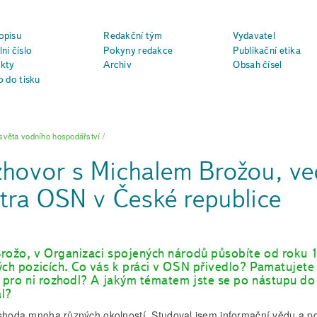
opisu
Redakční tým
Vydavatel
ní číslo
Pokyny redakce
Publikační etika
kty
Archiv
Obsah čísel
o do tisku
světa vodního hospodářství
/
hovor s Michalem Brožou, ve
tra OSN v České republice
rožo, v Organizaci spojených národů působíte od roku 
ých pozicích. Co vás k práci v OSN přivedlo? Pamatujete 
e pro ni rozhodl? A jakým tématem jste se po nástupu d
l?
 shoda mnoha různých okolností. Studoval jsem informační vědu a pol