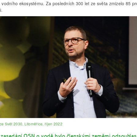
ce vodního ekosystému. Za posledních 300 let ze světa zmizelo 85 pr
ů.
e Svět 2030, Litoměřice, říjen 2022
 zasedání OSN o vodě bylo členskými zeměmi odsouhlas