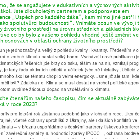
mo, že se angažujete v edukativních a výchovných aktivi
 škol. Jste dlouholetým partnerem a podporovatelem
ence „Úspěch pro každého žáka“, kam mimo jiné patří i
jako spolutvůrci budoucnosti“. Vnímáte posun ve vývoji
y životního prostředí na úrovni středních a základních šk
tive co by bylo z vašeho pohledu vhodné ještě změnit ve
ch osnovách v oblasti ochrany životního prostředí?
n je jednoznačný a velký z pohledu kvality i kvantity. Především v o
ání o změně klimatu nastal velký boom. Vycházejí nové publikace (j
limatických řešeních jde brzy do tisku, těším se na ni), vznikají pro
, je tady řada aktivních učitelů a učitelek (včetně iniciativy „Učitelé 
 mnoho škol se tématu chopilo velmi energicky. Jsme již ale tam, kd
měli být? Zdaleka ne. Klima se musí dostat na vrchol politické agen
potom uvidíme žádoucí dopad na vzdělávání o klimatu.
ďte čtenářům našeho časopisu, čím se aktuálně zabývát
ká v roce 2023?
iority pro letošní rok zůstanou podobné jako v loňském roce. Ukonče
rajině, včetně ochrany uprchlíků z Ukrajiny, ale i dalších konfliktů ve
limatu – v březnu uspořádáme s českými partnery tiskovou konfere
ění závěrečné syntézy 6. hodnotící zprávy IPCCC –, ochrana biodiver