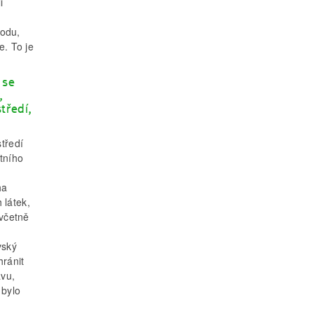
i
hodu,
. To je
 se
,
tředí,
tředí
tního
ha
 látek,
 včetně
vský
hránit
ávu,
 bylo