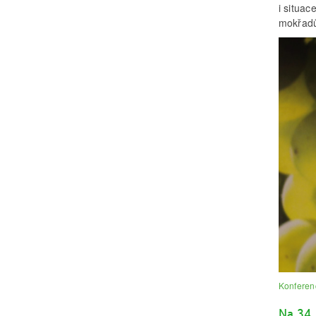
i situa
mokřad
Konferenc
Na 34.