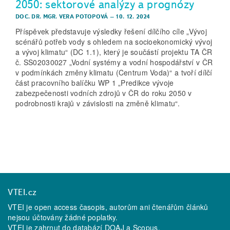
2050: sektorové analýzy a prognózy
DOC. DR. MGR. VERA POTOPOVÁ
–
10. 12. 2024
Příspěvek představuje výsledky řešení dílčího cíle „Vývoj
scénářů potřeb vody s ohledem na socioekonomický vývoj
a vývoj klimatu“ (DC 1.1), který je součástí projektu TA ČR
č. SS02030027 „Vodní systémy a vodní hospodářství v ČR
v podmínkách změny klimatu (Centrum Voda)“ a tvoří dílčí
část pracovního balíčku WP 1 „Predikce vývoje
zabezpečenosti vodních zdrojů v ČR do roku 2050 v
podrobnosti krajů v závislosti na změně klimatu“.
VTEI.cz
VTEI je open access časopis, autorům ani čtenářům článků
nejsou účtovány žádné poplatky.
VTEI je zahrnut do databází
DOAJ
a
Scopus
.