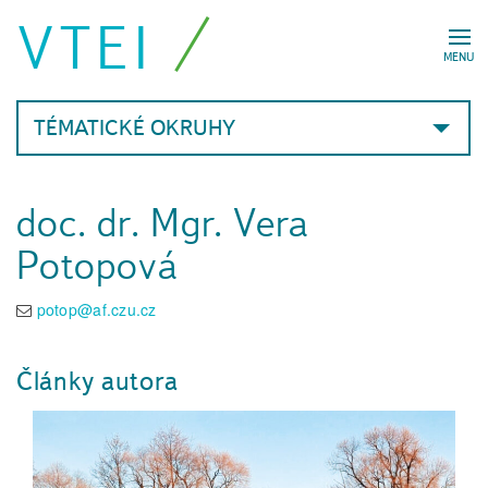
VTEI
MENU
TÉMATICKÉ OKRUHY
doc. dr. Mgr. Vera
Potopová
potop@af.czu.cz
Články autora