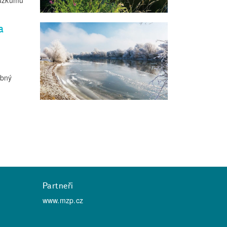
a
obný
Partneři
www.mzp.cz