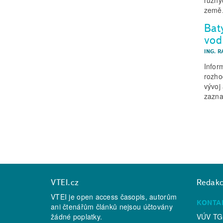
země
Bat
vod
ING. R
Infor
rozho
vývoj
zazna
VTEI.cz
Redak
VTEI je open access časopis, autorům
KONTA
ani čtenářům článků nejsou účtovány
žádné poplatky.
VÚV TGM