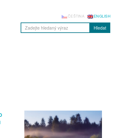
ČEŠTINA
ENGLISH
Hledat
o
u