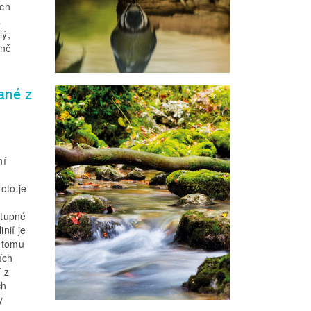
ých
a
lý,
rně
ané z
ní
.
oto je
stupné
nií je
K tomu
ích
í z
ch
y