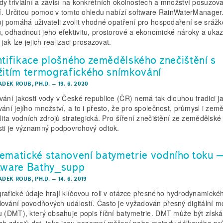
y triviální a závisí na konkrétních okolnostech a množství posuzov
rií. Určitou pomoc v tomto ohledu nabízí software RainWaterManager
oj pomáhá uživateli zvolit vhodné opatření pro hospodaření se sráž
, odhadnout jeho efektivitu, prostorové a ekonomické nároky a ukaz
 jak lze jejich realizaci prosazovat.
ntifikace plošného zemědělského znečištění s
žitím termografického snímkování
ADEK ROUB, PH.D.
–
19. 6. 2020
vání jakosti vody v České republice (ČR) nemá tak dlouhou tradici j
vání jejího množství, a to i přesto, že pro společnost, průmysl i země
alita vodních zdrojů strategická. Pro šíření znečištění ze zemědělské
sti je významný podpovrchový odtok.
ematické stanovení batymetrie vodního toku 
tware Bathy_supp
ADEK ROUB, PH.D.
–
14. 6. 2019
rafické údaje hrají klíčovou roli v otázce přesného hydrodynamické
ování povodňových událostí. Často je vyžadován přesný digitální m
u (DMT), který obsahuje popis říční batymetrie. DMT může být získá
ch zdrojů dat, jako jsou pozemní měření nebo metody dálkového p