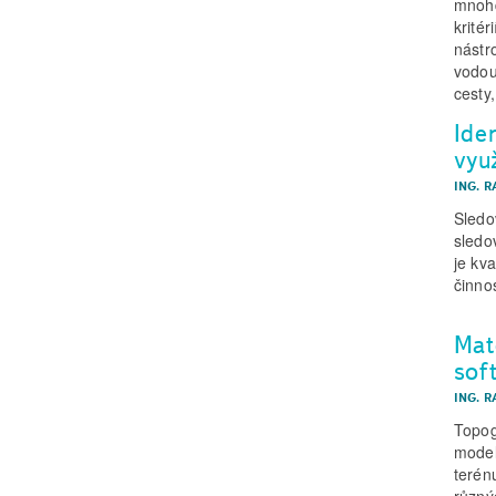
mnohd
krité
nástr
vodou
cesty,
Ide
vyu
ING. R
Sledo
sledo
je kv
činno
Mat
sof
ING. R
Topog
model
terén
různý