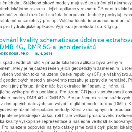
enčních dat. Srážkoodtokové modely mají své uplatnění při návrhov
stech lokálního rozsahu. Jejich aplikace v rozsahu ČR není triviální 
okládá znalost rozložení srážek. Interpolační techniky poskytují rych
 však méně spolehlivý přístup. Většina těchto interpolací není primá
a pro hydrologické aplikace. Výjimkou je metoda Top-Kriging.
ovnání kvality schematizace údolnice extrahov
 DMR 4G, DMR 5G a jeho derivátů
ADEK ROUB, PH.D.
–
16. 4. 2024
í spádu vodních toků v případě lokálních aplikací bývá běžným
émem, který je nejčastěji řešen jejich geodetickým zaměřením. Urče
 všech vodních toků na území České republiky (ČR) je však výzvou
tí geodetických metod v takovémto rozsahu je zpravidla nereálné. Pr
zvolit jiný přístup, jímž může být extrakce linií spádu z jiného, již
ujícího výškopisného podkladu. Pro území ČR jsou v současnosti do
pisné modely DMR 4G a DMR 5G. Pro potřebu extrakce spádových li
 z dostupných datových sad vytvořit digitální model terénu (DMT). 
využívány různé interpolační metody. Která z dostupných interpolačn
 je ale nejvhodnější? Jakou roli hraje velikost prostorového rozlišen
ska kvality výškopisné reprezentace a následné velikosti skladovaný
ro nalezení odpovědí na tyto otázky jsme zvolili čtyři pilotní lokalit