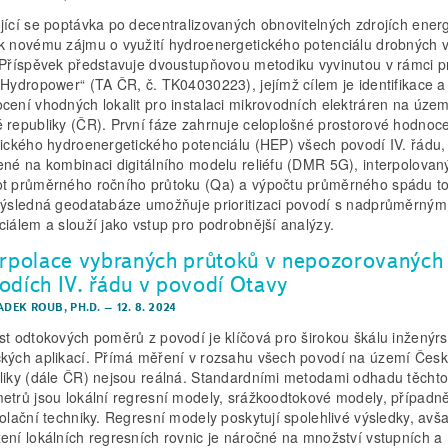
jící se poptávka po decentralizovaných obnovitelných zdrojích ener
k novému zájmu o využití hydroenergetického potenciálu drobných 
 Příspěvek představuje dvoustupňovou metodiku vyvinutou v rámci p
-Hydropower“ (TA ČR, č. TK04030223), jejímž cílem je identifikace a
cení vhodných lokalit pro instalaci mikrovodních elektráren na územ
 republiky (ČR). První fáze zahrnuje celoplošné prostorové hodnoc
tického hydroenergetického potenciálu (HEP) všech povodí IV. řádu,
ené na kombinaci digitálního modelu reliéfu (DMR 5G), interpolovan
t průměrného ročního průtoku (Qa) a výpočtu průměrného spádu t
Výsledná geodatabáze umožňuje prioritizaci povodí s nadprůměrným
ciálem a slouží jako vstup pro podrobnější analýzy.
erpolace vybraných průtoků v nepozorovaných
odích IV. řádu v povodí Otavy
ADEK ROUB, PH.D.
–
12. 8. 2024
st odtokových poměrů z povodí je klíčová pro širokou škálu inženýrs
kých aplikací. Přímá měření v rozsahu všech povodí na území Čes
liky (dále ČR) nejsou reálná. Standardními metodami odhadu těcht
etrů jsou lokální regresní modely, srážkoodtokové modely, případně
polační techniky. Regresní modely poskytují spolehlivé výsledky, avš
ení lokálních regresních rovnic je náročné na množství vstupních a