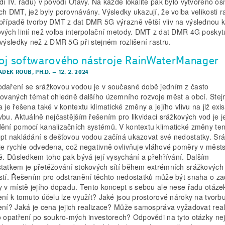
dí IV. řádu) v povodí Otavy. Na každé lokalitě pak bylo vytvořeno o
ch DMT, jež byly porovnávány. Výsledky ukazují, že volba velikosti r
případě tvorby DMT z dat DMR 5G výrazně větší vliv na výslednou k
vých linií než volba interpolační metody. DMT z dat DMR 4G poskyt
 výsledky než z DMR 5G při stejném rozlišení rastru.
oj softwarového nástroje RainWaterManager
ADEK ROUB, PH.D.
–
12. 2. 2024
daření se srážkovou vodou je v současné době jedním z často
tovaných témat ohledně dalšího územního rozvoje měst a obcí. Stej
 je řešena také v kontextu klimatické změny a jejího vlivu na již exist
vbu. Aktuálně nejčastějším řešením pro likvidaci srážkových vod je je
ění pomocí kanalizačních systémů. V kontextu klimatické změny ten
pt nakládání s dešťovou vodou začíná ukazovat své nedostatky. Sr
je rychle odvedena, což negativně ovlivňuje vláhové poměry v měst
ně. Důsledkem toho pak bývá její vysychání a přehřívání. Dalším
tatkem je přetěžování stokových sítí během extrémních srážkových
stí. Řešením pro odstranění těchto nedostatků může být snaha o za
y v místě jejího dopadu. Tento koncept s sebou ale nese řadu otáze
ení k tomuto účelu lze využít? Jaké jsou prostorové nároky na tvorb
ení? Jaká je cena jejich realizace? Může samospráva vyžadovat real
o opatření po soukro-mých investorech? Odpovědi na tyto otázky ne