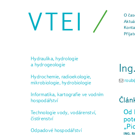
VTEI
O čas
Aktuál
Konta
Přijat
Hydraulika, hydrologie
Ing
a hydrogeologie
Hydrochemie, radioekologie,
roub
mikrobiologie, hydrobiologie
Informatika, kartografie ve vodním
Člán
hospodářství
Od 
Technologie vody, vodárenství,
pot
čistírenství
„Pi
Odpadové hospodářství
ING. R