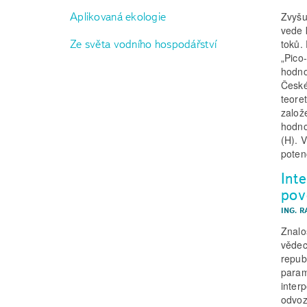
Zvyšu
Aplikovaná ekologie
vede 
Ze světa vodního hospodářství
toků.
„Pico
hodno
České
teore
založ
hodno
(H). 
poten
Int
pov
ING. R
Znalo
vědec
repub
param
inter
odvoz