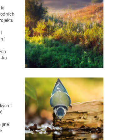
gie
vodních
rojektu
í
ení
ých
o-ku
kých i
ké
o
 jiné
ak