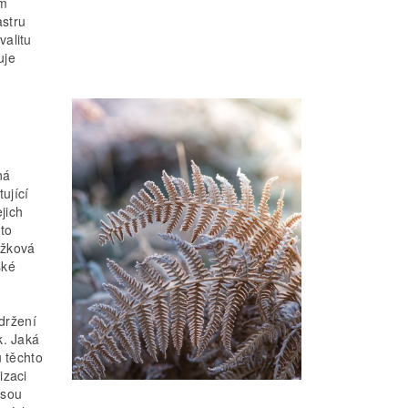
sm
astru
valitu
uje
ná
ující
jich
to
ážková
ské
držení
k. Jaká
u těchto
izaci
jsou