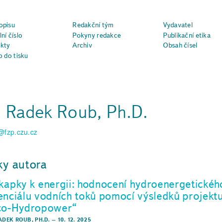
opisu
Redakční tým
Vydavatel
ní číslo
Pokyny redakce
Publikační etika
kty
Archiv
Obsah čísel
o do tisku
. Radek Roub, Ph.D.
@fzp.czu.cz
ky autora
kapky k energii: hodnocení hydroenergetickéh
enciálu vodních toků pomocí výsledků projekt
co-Hydropower“
ADEK ROUB, PH.D.
–
10. 12. 2025