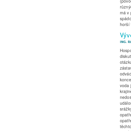
(povo
různý
má v 
spádo
horší
Výv
ING. R
Hospo
disku
otázka
zásta
odvád
konce
voda 
kraji
nedos
událo
srážk
opatř
opatř
těcht