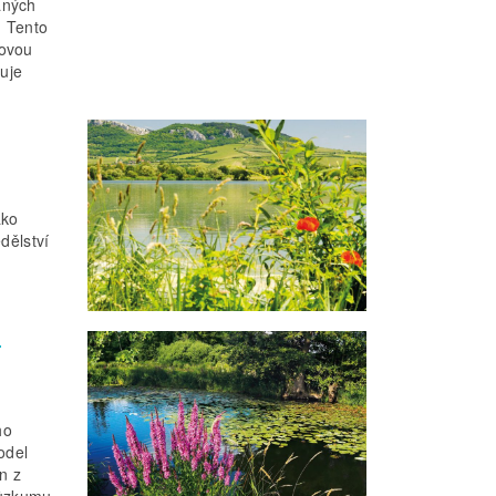
aných
. Tento
kovou
uje
ako
dělství
–
ho
odel
n z
růzkumu