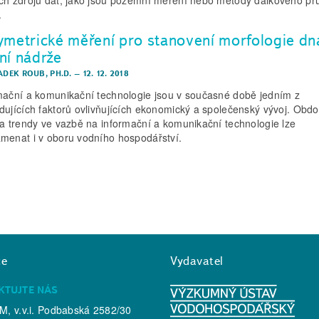
.
ymetrické měření pro stanovení morfologie dn
ní nádrže
ADEK ROUB, PH.D.
–
12. 12. 2018
mační a komunikační technologie jsou v současné době jedním z
dujících faktorů ovlivňujících ekonomický a společenský vývoj. Obd
 a trendy ve vazbě na informační a komunikační technologie lze
menat i v oboru vodního hospodářství.
ce
Vydavatel
KTUJTE NÁS
, v.v.i. Podbabská 2582/30