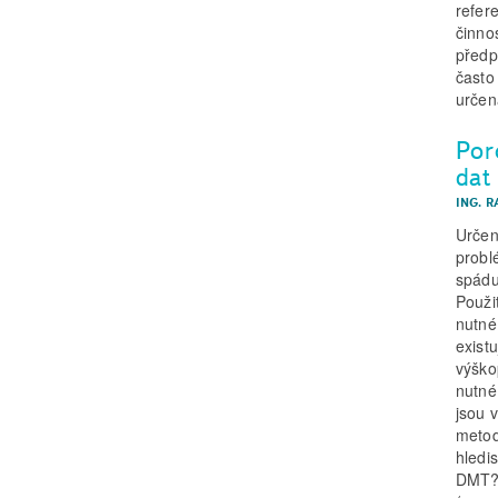
refer
činno
předp
často
určen
Por
dat
ING. R
Určen
probl
spádu
Použi
nutné 
exist
výško
nutné
jsou 
metod
hledi
DMT? P