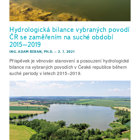
Hydrologická bilance vybraných povodí
ČR se zaměřením na suché období
2015–2019
ING. ADAM BERAN, PH.D.
–
2. 7. 2021
Příspěvek je věnován stanovení a posouzení hydrologické
bilance na vybraných povodích v České republice během
suché periody v letech 2015–2019.