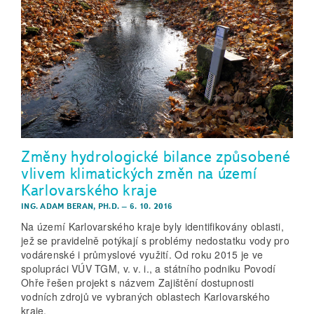
Změny hydrologické bilance způsobené
vlivem klimatických změn na území
Karlovarského kraje
ING. ADAM BERAN, PH.D.
–
6. 10. 2016
Na území Karlovarského kraje byly identifikovány oblasti,
jež se pravidelně potýkají s problémy nedostatku vody pro
vodárenské i průmyslové využití. Od roku 2015 je ve
spolupráci VÚV TGM, v. v. i., a státního podniku Povodí
Ohře řešen projekt s názvem Zajištění dostupnosti
vodních zdrojů ve vybraných oblastech Karlovarského
kraje.