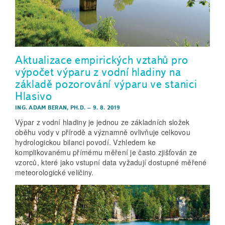
Aktualizace empirických vztahů pro
výpočet výparu z vodní hladiny na
základě pozorování výparu ve stanici
Hlasivo
ING. ADAM BERAN, PH.D.
–
9. 8. 2019
Výpar z vodní hladiny je jednou ze základních složek
oběhu vody v přírodě a významně ovlivňuje celkovou
hydrologickou bilanci povodí. Vzhledem ke
komplikovanému přímému měření je často zjišťován ze
vzorců, které jako vstupní data vyžadují dostupné měřené
meteorologické veličiny.