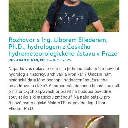
Rozhovor s Ing. Liborem Ellederem,
Ph.D., hydrologem z Českého
hydrometeorologického ústavu v Praze
ING. ADAM BERAN, PH.D.
–
8. 10. 2025
Napadlo vás někdy, o čem si u jednoho stolu může povídat
hydrolog s historiky, archiváři a kronikáři? Umožní nám
historická data lépe pochopit hodnocení současného
povodňového rizika? A mohou nás dokonce hlubší znalosti
o historických záplavách připravit na budoucí povodně
související s klimatickou změnou? Na naše otázky pro
říjnové hydrologické číslo VTEI odpovídal Ing. Libor
Elleder, Ph.D.