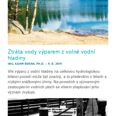
Ztráta vody výparem z volné vodní
hladiny
ING. ADAM BERAN, PH.D.
–
9. 8. 2019
Vliv výparu z vodní hladiny na celkovou hydrologickou
bilanci povodí může být značný, a to především v letech s
nízkými srážkovými úhrny. Na povodích s významným
zastoupením vodních ploch se vlivem oteplování jeho
význam zvyšuje.