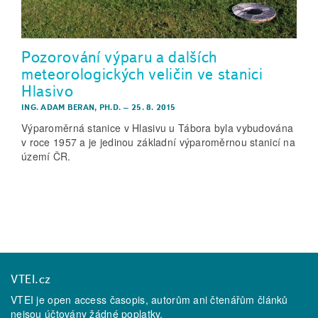
Pozorování výparu a dalších
meteorologických veličin ve stanici
Hlasivo
ING. ADAM BERAN, PH.D.
–
25. 8. 2015
Výparoměrná stanice v Hlasivu u Tábora byla vybudována
v roce 1957 a je jedinou základní výparoměrnou stanicí na
území ČR.
VTEI.cz
VTEI je open access časopis, autorům ani čtenářům článků
nejsou účtovány žádné poplatky.