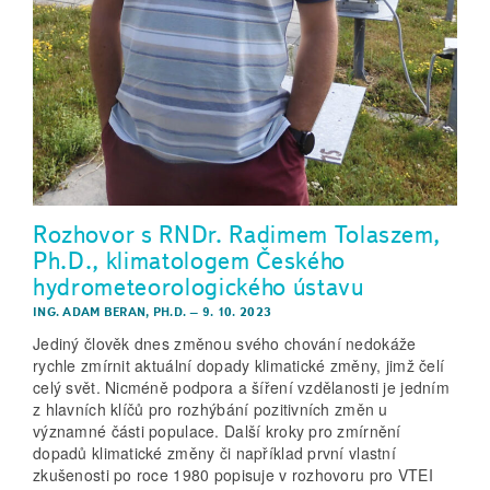
Rozhovor s RNDr. Radimem Tolaszem,
Ph.D., klimatologem Českého
hydrometeorologického ústavu
ING. ADAM BERAN, PH.D.
–
9. 10. 2023
Jediný člověk dnes změnou svého chování nedokáže
rychle zmírnit aktuální dopady klimatické změny, jimž čelí
celý svět. Nicméně podpora a šíření vzdělanosti je jedním
z hlavních klíčů pro rozhýbání pozitivních změn u
významné části populace. Další kroky pro zmírnění
dopadů klimatické změny či například první vlastní
zkušenosti po roce 1980 popisuje v rozhovoru pro VTEI