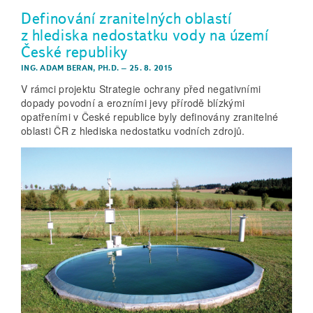
Definování zranitelných oblastí
z hlediska nedostatku vody na území
České republiky
ING. ADAM BERAN, PH.D.
–
25. 8. 2015
V rámci projektu Strategie ochrany před negativními
dopady povodní a erozními jevy přírodě blízkými
opatřeními v České republice byly definovány zranitelné
oblasti ČR z hlediska nedostatku vodních zdrojů.