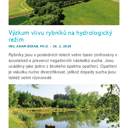
Výzkum vlivu rybníků na hydrologický
režim
ING. ADAM BERAN, PH.D.
–
26. 2. 2020
Rybníky jsou v posledních letech velmi často zmiňovány v
souvislosti s prevencí negativních následků sucha. Jsou
uváděny jako jedno z širokého spektra opatření. Opatření
je vskutku nutno diverzifikovat, jelikož dopady sucha jsou
taktéž velmi různorodé.