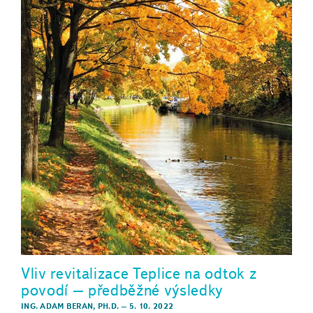
Vliv revitalizace Teplice na odtok z
povodí – předběžné výsledky
ING. ADAM BERAN, PH.D.
–
5. 10. 2022