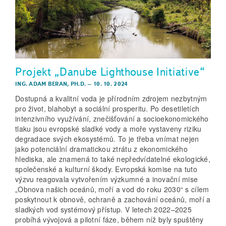
Projekt „Danube Lighthouse Initiative“
ING. ADAM BERAN, PH.D.
–
10. 10. 2024
Dostupná a kvalitní voda je přírodním zdrojem nezbytným
pro život, blahobyt a sociální prosperitu. Po desetiletích
intenzivního využívání, znečišťování a socioekonomického
tlaku jsou evropské sladké vody a moře vystaveny riziku
degradace svých ekosystémů. To je třeba vnímat nejen
jako potenciální dramatickou ztrátu z ekonomického
hlediska, ale znamená to také nepředvídatelné ekologické,
společenské a kulturní škody. Evropská komise na tuto
výzvu reagovala vytvořením výzkumné a inovační mise
„Obnova našich oceánů, moří a vod do roku 2030“ s cílem
poskytnout k obnově, ochraně a zachování oceánů, moří a
sladkých vod systémový přístup. V letech 2022–2025
probíhá vývojová a pilotní fáze, během níž byly spuštěny