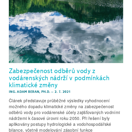
Zabezpečenost odběrů vody z
vodárenských nádrží v podmínkách
klimatické změny
ING. ADAM BERAN, PH.D.
–
2. 7. 2021
Článek představuje průběžné výsledky vyhodnocení
možného dopadu klimatické změny na zabezpečenost
odběrů vody pro vodárenské účely zajišťovaných vodními
nádržemi k časové úrovni roku 2050. Při řešení byly
aplikovány postupy hydrologické a vodohospodářské
bilance, včetně modelování zásobní funkce