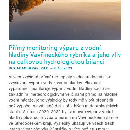
Přímý monitoring výparu z vodní
hladiny Vavřineckého rybníka a jeho vliv
na celkovou hydrologickou bilanci
ING. ADAM BERAN, PH.D.
–
9. 10. 2023
Vlivem zvýšené průměrné teploty vzduchu dochází ke
zvyšování výparu vody z vodní hladiny. Plovoucí
výparoměr monitoruje výpar z vodní hladiny spolu se
základními meteorologickými veličinami přímo na hladině
vodní nádrže, jeho výsledky by tedy měly být přesnější
než výpočet na základě dat z přilehlých meteorologických
stanic. V letech 2020–2022 byl sledován výpar z vodní
hladiny plovoucím výparoměrem na Vavřineckém rybníce
ve Středočeském kraji. Výsledky ukazují ve všech třech
letech výpar převyšující srážky o více než 100 mm v