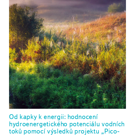
Od kapky k energii: hodnocení
hydroenergetického potenciálu vodních
toků pomocí výsledků projektu „Pico-