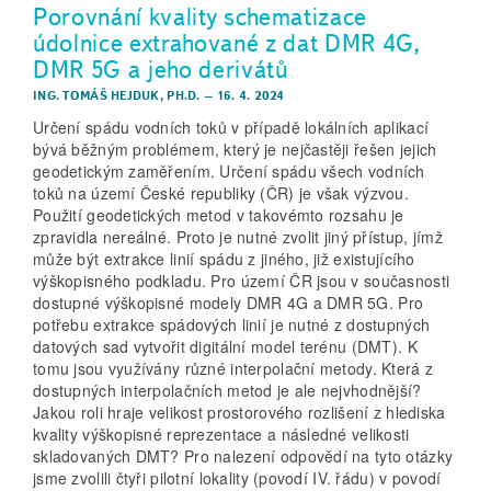
Porovnání kvality schematizace
údolnice extrahované z dat DMR 4G,
DMR 5G a jeho derivátů
ING. TOMÁŠ HEJDUK, PH.D.
–
16. 4. 2024
Určení spádu vodních toků v případě lokálních aplikací
bývá běžným problémem, který je nejčastěji řešen jejich
geodetickým zaměřením. Určení spádu všech vodních
toků na území České republiky (ČR) je však výzvou.
Použití geodetických metod v takovémto rozsahu je
zpravidla nereálné. Proto je nutné zvolit jiný přístup, jímž
může být extrakce linií spádu z jiného, již existujícího
výškopisného podkladu. Pro území ČR jsou v současnosti
dostupné výškopisné modely DMR 4G a DMR 5G. Pro
potřebu extrakce spádových linií je nutné z dostupných
datových sad vytvořit digitální model terénu (DMT). K
tomu jsou využívány různé interpolační metody. Která z
dostupných interpolačních metod je ale nejvhodnější?
Jakou roli hraje velikost prostorového rozlišení z hlediska
kvality výškopisné reprezentace a následné velikosti
skladovaných DMT? Pro nalezení odpovědí na tyto otázky
jsme zvolili čtyři pilotní lokality (povodí IV. řádu) v povodí