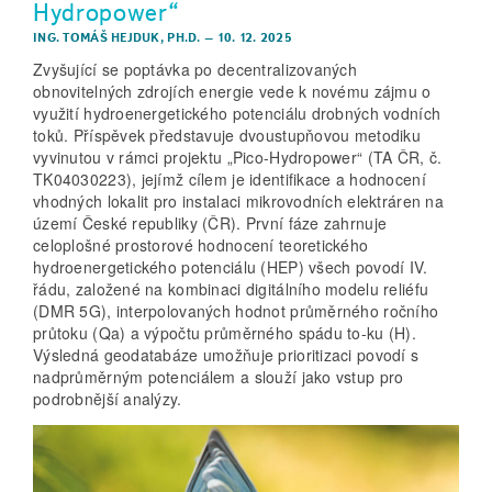
Hydropower“
ING. TOMÁŠ HEJDUK, PH.D.
–
10. 12. 2025
Zvyšující se poptávka po decentralizovaných
obnovitelných zdrojích energie vede k novému zájmu o
využití hydroenergetického potenciálu drobných vodních
toků. Příspěvek představuje dvoustupňovou metodiku
vyvinutou v rámci projektu „Pico-Hydropower“ (TA ČR, č.
TK04030223), jejímž cílem je identifikace a hodnocení
vhodných lokalit pro instalaci mikrovodních elektráren na
území České republiky (ČR). První fáze zahrnuje
celoplošné prostorové hodnocení teoretického
hydroenergetického potenciálu (HEP) všech povodí IV.
řádu, založené na kombinaci digitálního modelu reliéfu
(DMR 5G), interpolovaných hodnot průměrného ročního
průtoku (Qa) a výpočtu průměrného spádu to-ku (H).
Výsledná geodatabáze umožňuje prioritizaci povodí s
nadprůměrným potenciálem a slouží jako vstup pro
podrobnější analýzy.