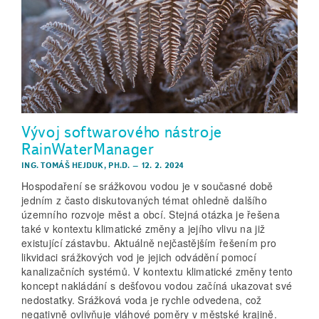
Vývoj softwarového nástroje
RainWaterManager
ING. TOMÁŠ HEJDUK, PH.D.
–
12. 2. 2024
Hospodaření se srážkovou vodou je v současné době
jedním z často diskutovaných témat ohledně dalšího
územního rozvoje měst a obcí. Stejná otázka je řešena
také v kontextu klimatické změny a jejího vlivu na již
existující zástavbu. Aktuálně nejčastějším řešením pro
likvidaci srážkových vod je jejich odvádění pomocí
kanalizačních systémů. V kontextu klimatické změny tento
koncept nakládání s dešťovou vodou začíná ukazovat své
nedostatky. Srážková voda je rychle odvedena, což
negativně ovlivňuje vláhové poměry v městské krajině.