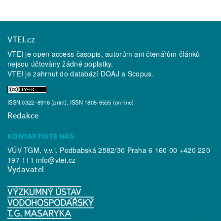
VTEI.cz
VTEI je open access časopis, autorům ani čtenářům článků
nejsou účtovány žádné poplatky.
VTEI je zahrnut do databází
DOAJ
a
Scopus
.
ISSN 0322–8916 (print), ISSN 1805-6555 (on-line)
Redakce
KONTAKTUJTE NÁS
VÚV TGM, v.v.i. Podbabská 2582/30 Praha 6 160 00 +420 220
197 111
info@vtei.cz
Vydavatel