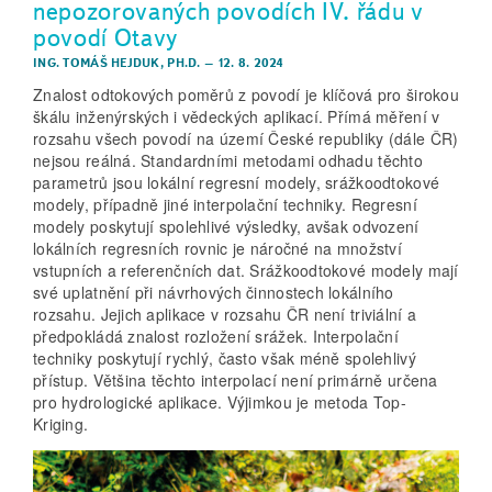
nepozorovaných povodích IV. řádu v
povodí Otavy
ING. TOMÁŠ HEJDUK, PH.D.
–
12. 8. 2024
Znalost odtokových poměrů z povodí je klíčová pro širokou
škálu inženýrských i vědeckých aplikací. Přímá měření v
rozsahu všech povodí na území České republiky (dále ČR)
nejsou reálná. Standardními metodami odhadu těchto
parametrů jsou lokální regresní modely, srážkoodtokové
modely, případně jiné interpolační techniky. Regresní
modely poskytují spolehlivé výsledky, avšak odvození
lokálních regresních rovnic je náročné na množství
vstupních a referenčních dat. Srážkoodtokové modely mají
své uplatnění při návrhových činnostech lokálního
rozsahu. Jejich aplikace v rozsahu ČR není triviální a
předpokládá znalost rozložení srážek. Interpolační
techniky poskytují rychlý, často však méně spolehlivý
přístup. Většina těchto interpolací není primárně určena
pro hydrologické aplikace. Výjimkou je metoda Top-
Kriging.