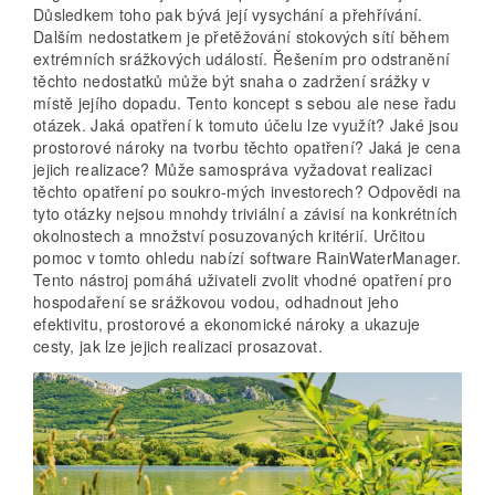
Důsledkem toho pak bývá její vysychání a přehřívání.
Dalším nedostatkem je přetěžování stokových sítí během
extrémních srážkových událostí. Řešením pro odstranění
těchto nedostatků může být snaha o zadržení srážky v
místě jejího dopadu. Tento koncept s sebou ale nese řadu
otázek. Jaká opatření k tomuto účelu lze využít? Jaké jsou
prostorové nároky na tvorbu těchto opatření? Jaká je cena
jejich realizace? Může samospráva vyžadovat realizaci
těchto opatření po soukro-mých investorech? Odpovědi na
tyto otázky nejsou mnohdy triviální a závisí na konkrétních
okolnostech a množství posuzovaných kritérií. Určitou
pomoc v tomto ohledu nabízí software RainWaterManager.
Tento nástroj pomáhá uživateli zvolit vhodné opatření pro
hospodaření se srážkovou vodou, odhadnout jeho
efektivitu, prostorové a ekonomické nároky a ukazuje
cesty, jak lze jejich realizaci prosazovat.