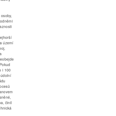
é osoby,
ovodněmi
aznosti
ejhorší
 a území
boj,
na
neobejde
 Pokud
 i 100
 údolní
ádu
rocesů
Vranovem
esněné,
, činil
chnická