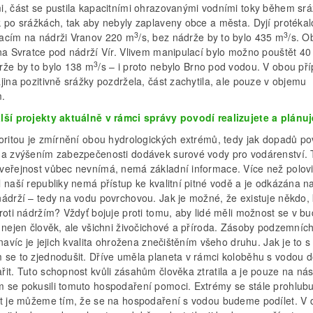
i, část se pustila kapacitními ohrazovanými vodními toky během sr
k po srážkách, tak aby nebyly zaplaveny obce a města. Dyjí protékal
3
3
acím na nádrži Vranov 220 m
/s, bez nádrže by to bylo 435 m
/s. 
 na Svratce pod nádrží Vír. Vlivem manipulací bylo možno pouštět 4
3
rže by to bylo 138 m
/s – i proto nebylo Brno pod vodou. V obou př
jina pozitivně srážky pozdržela, část zachytila, ale pouze v objemu
.
lší projekty aktuálně v rámci správy povodí realizujete a plánu
ioritou je zmírnění obou hydrologických extrémů, tedy jak dopadů po
ha zvýšením zabezpečenosti dodávek surové vody pro vodárenství. 
veřejnost vůbec nevnímá, nemá základní informace. Více než polov
 naší republiky nemá přístup ke kvalitní pitné vodě a je odkázána n
nádrží – tedy na vodu povrchovou. Jak je možné, že existuje někdo,
roti nádržím? Vždyť bojuje proti tomu, aby lidé měli možnost se v b
A nejen člověk, ale všichni živočichové a příroda. Zásoby podzemníc
 navíc je jejich kvalita ohrožena znečištěním všeho druhu. Jak je to 
 se to zjednodušit. Dříve uměla planeta v rámci koloběhu s vodou 
it. Tuto schopnost kvůli zásahům člověka ztratila a je pouze na nás
 se pokusili tomuto hospodaření pomoci. Extrémy se stále prohlubu
it je můžeme tím, že se na hospodaření s vodou budeme podílet. V