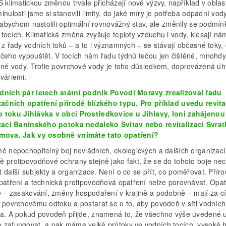
S klimatickou změnou trvale přicházejí nové výzvy, například v oblast
inulosti jsme si stanovili limity, do jaké míry je potřeba odpadní vod
, abychom nastolili optimální rovnovážný stav, ale změnily se podmín
tocích. Klimatická změna zvyšuje teploty vzduchu i vody, klesají ná
 z řady vodních toků – a to i významných – se stávají občasné toky,
 čeho vypouštět. V tocích nám řadu týdnů tečou jen čištěné, mnohdy
těné vody. Trofie povrchové vody je toho důsledkem, doprovázená 
váriemi.
dních pár letech státní podnik Povodí Moravy zrealizoval řadu
izačních opatření přírodě blízkého typu. Pro příklad uvedu revita
 toku Jihlávka v obci Prostředkovice u Jihlavy, loni zahájenou
izaci Banínského potoka nedaleko Svitav nebo revitalizaci Svrat
mova. Jak vy osobně vnímáte tato opatření?
mě nepochopitelný boj nevládních, ekologických a dalších organizací
ě protipovodňové ochrany stejně jako fakt, že se do tohoto boje nec
 další subjekty a organizace. Není o co se přít, co poměřovat. Přír
opatření a technická protipovodňová opatření nelze porovnávat. Opat
ně – zasakování, změny hospodaření v krajině a podobně – mají za cí
t povrchovému odtoku a postarat se o to, aby povodeň v síti vodních
la. A pokud povodeň přijde, znamená to, že všechno výše uvedené u
 zafungovat, a pak máme velké průtoky ve vodních tocích, vysoké h