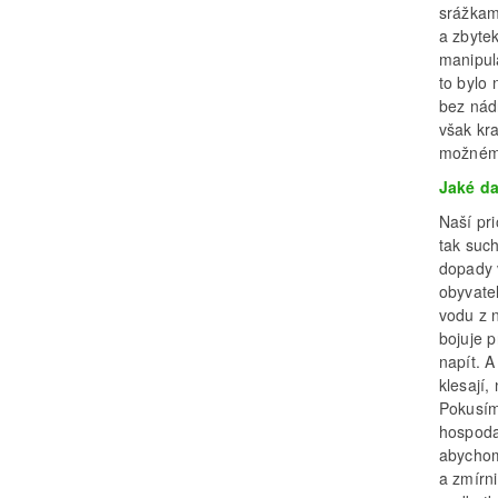
srážkam
a zbyte
manipul
to bylo
bez nád
však kra
možném
Jaké da
Naší pr
tak suc
dopady 
obyvatel
vodu z 
bojuje p
napít. 
klesají,
Pokusím
hospodař
abychom
a zmírn