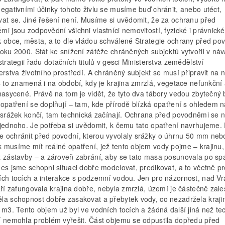
egativními účinky tohoto živlu se musíme buď chránit, anebo utéct,
vat se. Jiné řešení není. Musíme si uvědomit, že za ochranu před
i jsou zodpovědní všichni vlastníci nemovitostí, fyzické i právnick
k obce, města, a to dle vládou schválené Strategie ochrany před p
oku 2000. Stát ke snížení zátěže chráněných subjektů vytvořil v náv
strategii řadu dotačních titulů v gesci Ministerstva zemědělství
erstva životního prostředí. A chráněný subjekt se musí připravit na n
– to znamená i na období, kdy je krajina zmrzlá, vegetace nefunkční
nasycené. Právě na tom je vidět, že tyto dva tábory vedou zbytečný 
 opatření se doplňují – tam, kde přírodě blízká opatření s ohledem 
t srážek končí, tam technická začínají. Ochrana před povodněmi se 
 jednoho. Je potřeba si uvědomit, k čemu tato opatření navrhujeme.
 ochránit před povodní, kterou vyvolaly srážky o úhrnu 50 mm nebo
 musíme mít reálné opatření, jež tento objem vody pojme – krajinu,
z zástavby – a zároveň zabrání, aby se tato masa posunovala po sp
nes jsme schopni situaci dobře modelovat, predikovat, a to včetně p
ích tocích a interakce s podzemní vodou. Jen pro názornost, nad 
áří zafungovala krajina dobře, nebyla zmrzlá, území je částečně zal
la schopnost dobře zasakovat a přebytek vody, co nezadržela krajina
 m3. Tento objem už byl ve vodních tocích a žádná další jiná než te
í nemohla problém vyřešit. Část objemu se odpustila dopředu před