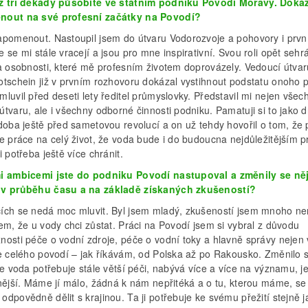
ž tři dekády působíte ve státním podniku Povodí Moravy. Dokáž
nout na své profesní začátky na Povodí?
apomenout. Nastoupil jsem do útvaru Vodorozvoje a pohovory i prvn
 se mi stále vracejí a jsou pro mne inspirativní. Svou roli opět sehr
na osobnosti, které mě profesním životem doprovázely. Vedoucí útvar
otschein již v prvním rozhovoru dokázal vystihnout podstatu onoho p
luvil před deseti lety ředitel průmyslovky. Představil mi nejen všec
tvaru, ale i všechny odborné činnosti podniku. Pamatuji si to jako 
 doba ještě před sametovou revolucí a on už tehdy hovořil o tom, že
je práce na celý život, že voda bude i do budoucna nejdůležitějším 
i potřeba ještě více chránit.
i ambicemi jste do podniku Povodí nastupoval a změnily se něj
v průběhu času a na základě získaných zkušeností?
ích se nedá moc mluvit. Byl jsem mladý, zkušeností jsem mnoho ne
em, že u vody chci zůstat. Práci na Povodí jsem si vybral z důvodu
nosti péče o vodní zdroje, péče o vodní toky a hlavně správy nejen
le celého povodí – jak říkávám, od Polska až po Rakousko. Změnilo 
že voda potřebuje stále větší péči, nabývá více a více na významu, j
lnější. Máme jí málo, žádná k nám nepřitéká a o tu, kterou máme, se
dpovědně dělit s krajinou. Ta ji potřebuje ke svému přežití stejně j