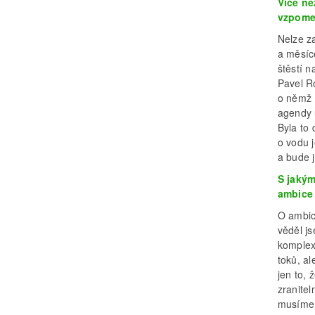
Více ne
vzpome
Nelze z
a měsíce
štěstí 
Pavel R
o němž m
agendy ú
Byla to
o vodu 
a bude j
S jakým
ambice 
O ambic
věděl js
komplex
toků, a
jen to, 
zranite
musíme o