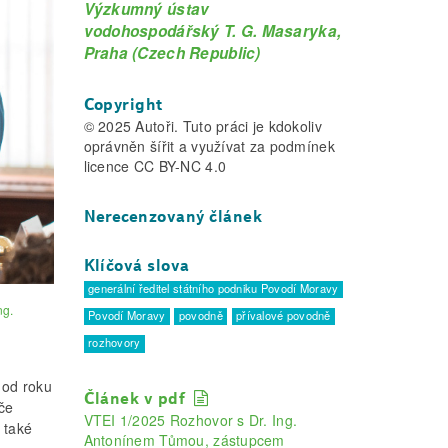
Výzkumný ústav
vodohospodářský T. G. Masaryka,
Praha (Czech Republic)
Copyright
© 2025 Autoři. Tuto práci je kdokoliv
oprávněn šířit a využívat za podmínek
licence CC BY-NC 4.0
Nerecenzovaný článek
Klíčová slova
generální ředitel státního podniku Povodí Moravy
ng.
Povodí Moravy
povodně
přívalové povodně
rozhovory
 od roku
Článek v pdf
éče
VTEI 1/2025 Rozhovor s Dr. Ing.
 také
Antonínem Tůmou, zástupcem