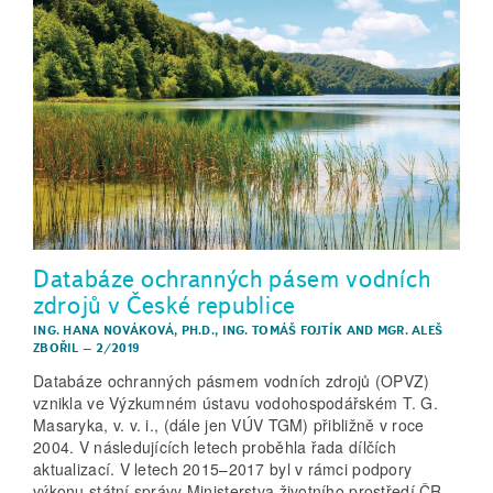
Databáze ochranných pásem vodních
zdrojů v České republice
ING. HANA NOVÁKOVÁ, PH.D.
,
ING. TOMÁŠ FOJTÍK
AND
MGR. ALEŠ
ZBOŘIL
–
2/2019
Databáze ochranných pásmem vodních zdrojů (OPVZ)
vznikla ve Výzkumném ústavu vodohospodářském T. G.
Masaryka, v. v. i., (dále jen VÚV TGM) přibližně v roce
2004. V následujících letech proběhla řada dílčích
aktualizací. V letech 2015–2017 byl v rámci podpory
výkonu státní správy Ministerstva životního prostředí ČR