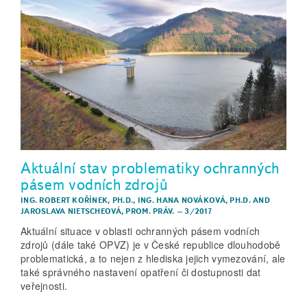
Aktuální stav problematiky ochranných
pásem vodních zdrojů
ING. ROBERT KOŘÍNEK, PH.D.
,
ING. HANA NOVÁKOVÁ, PH.D.
AND
JAROSLAVA NIETSCHEOVÁ, PROM. PRÁV.
–
3/2017
Aktuální situace v oblasti ochranných pásem vodních
zdrojů (dále také OPVZ) je v České republice dlouhodobě
problematická, a to nejen z hlediska jejich vymezování, ale
také správného nastavení opatření či dostupnosti dat
veřejnosti.