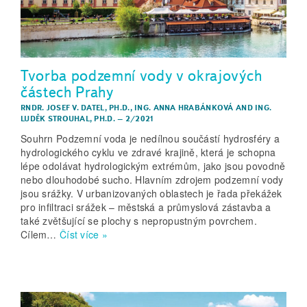
Tvorba podzemní vody v okrajových
částech Prahy
RNDR. JOSEF V. DATEL, PH.D.
,
ING. ANNA HRABÁNKOVÁ
AND
ING.
LUDĚK STROUHAL, PH.D.
–
2/2021
Souhrn Podzemní voda je nedílnou součástí hydrosféry a
hydrologického cyklu ve zdravé krajině, která je schopna
lépe odolávat hydrologickým extrémům, jako jsou povodně
nebo dlouhodobé sucho. Hlavním zdrojem podzemní vody
jsou srážky. V urbanizovaných oblastech je řada překážek
pro infiltraci srážek – městská a průmyslová zástavba a
také zvětšující se plochy s nepropustným povrchem.
Cílem…
Číst více »