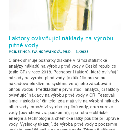
Faktory ovlivňující náklady na výrobu
pitné vody
MGR. ET MGR. EVA HORVÁTHOVÁ, PH.D.
–
3/2023
Článek shrnuje poznatky získané v rámci statistické
analýzy nákladů na výrobu pitné vody v České republice
(dále ČR) v roce 2018. Pochopení faktorů, které ovlivňují
náklady na výrobu pitné vody, je důležité pro volbu
nákladově efektivního systému veřejného zásobování
pitnou vodou. Předkládáme první studii analyzující faktory
ovlivňující náklady na výrobu pitné vody v ČR. Testovali
jsme následující činitele, zda mají vliv na výrobní náklady
pitné vody: množství vyrobené pitné vody, druh surové
vody (povrchová vs. podzemní), spotřeba elektrické
energie a technologie a chemické látky použité při úpravě
vody. Výsledky ukazují, že výroba pitné vody z podzemní
vody je levnější než z povrchové vody. Zároveň některé