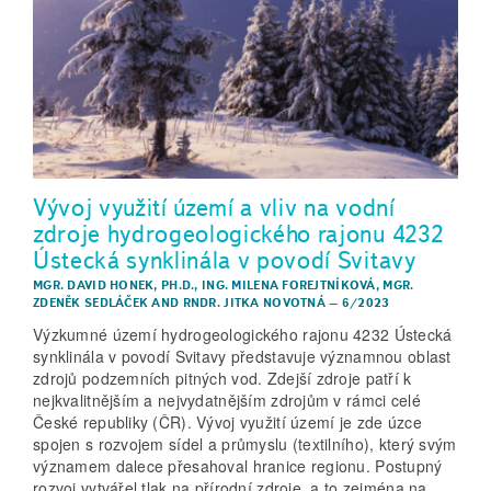
Vývoj využití území a vliv na vodní
zdroje hydrogeologického rajonu 4232
Ústecká synklinála v povodí Svitavy
MGR. DAVID HONEK, PH.D.
,
ING. MILENA FOREJTNÍKOVÁ
,
MGR.
ZDENĚK SEDLÁČEK
AND
RNDR. JITKA NOVOTNÁ
–
6/2023
Výzkumné území hydrogeologického rajonu 4232 Ústecká
synklinála v povodí Svitavy představuje významnou oblast
zdrojů podzemních pitných vod. Zdejší zdroje patří k
nejkvalitnějším a nejvydatnějším zdrojům v rámci celé
České republiky (ČR). Vývoj využití území je zde úzce
spojen s rozvojem sídel a průmyslu (textilního), který svým
významem dalece přesahoval hranice regionu. Postupný
rozvoj vytvářel tlak na přírodní zdroje, a to zejména na