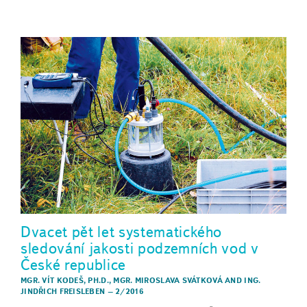
Dvacet pět let systematického
sledování jakosti podzemních vod v
České republice
MGR. VÍT KODEŠ, PH.D.
,
MGR. MIROSLAVA SVÁTKOVÁ
AND
ING.
JINDŘICH FREISLEBEN
–
2/2016