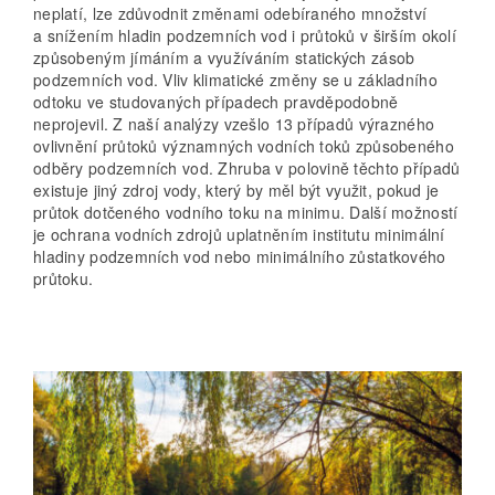
neplatí, lze zdůvodnit změnami odebíraného množství
a snížením hladin podzemních vod i průtoků v širším okolí
způsobeným jímáním a využíváním statických zásob
podzemních vod. Vliv klimatické změny se u základního
odtoku ve studovaných případech pravděpodobně
neprojevil. Z naší analýzy vzešlo 13 případů výrazného
ovlivnění průtoků významných vodních toků způsobeného
odběry podzemních vod. Zhruba v polovině těchto případů
existuje jiný zdroj vody, který by měl být využit, pokud je
průtok dotčeného vodního toku na minimu. Další možností
je ochrana vodních zdrojů uplatněním institutu minimální
hladiny podzemních vod nebo minimálního zůstatkového
průtoku.