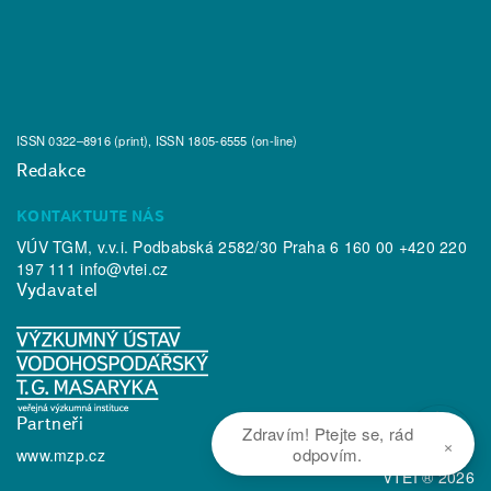
ISSN 0322–8916 (print), ISSN 1805-6555 (on-line)
Redakce
KONTAKTUJTE NÁS
VÚV TGM, v.v.i. Podbabská 2582/30 Praha 6 160 00 +420 220
197 111
info@vtei.cz
Vydavatel
Partneři
Zdravím! Ptejte se, rád
×
odpovím.
www.mzp.cz
VTEI ® 2026