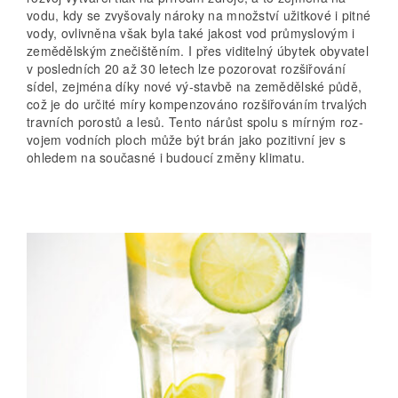
vodu, kdy se zvyšovaly nároky na množství užitkové i pitné
vody, ovlivněna však byla také jakost vod průmyslovým i
zemědělským znečištěním. I přes viditelný úbytek obyvatel
v posledních 20 až 30 letech lze pozorovat rozšiřování
sídel, zejména díky nové vý-stavbě na zemědělské půdě,
což je do určité míry kompenzováno rozšiřováním trvalých
travních porostů a lesů. Tento nárůst spolu s mírným roz-
vojem vodních ploch může být brán jako pozitivní jev s
ohledem na současné i budoucí změny klimatu.