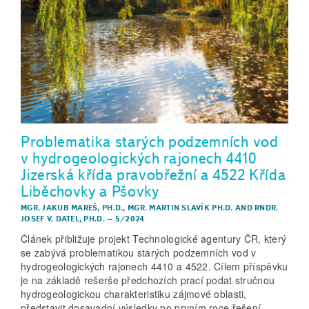
Problematika starých podzemních vod
v hydrogeologických rajonech 4410
Jizerská křída pravobřežní a 4522 Křída
Liběchovky a Pšovky
MGR. JAKUB MAREŠ, PH.D.
,
MGR. MARTIN SLAVÍK PH.D.
AND
RNDR.
JOSEF V. DATEL, PH.D.
–
5/2024
Článek přibližuje projekt Technologické agentury ČR, který
se zabývá problematikou starých podzemních vod v
hydrogeologických rajonech 4410 a 4522. Cílem příspěvku
je na základě rešerše předchozích prací podat stručnou
hydrogeologickou charakteristiku zájmové oblasti,
představit dosavadní výsledky po prvním roce řešení