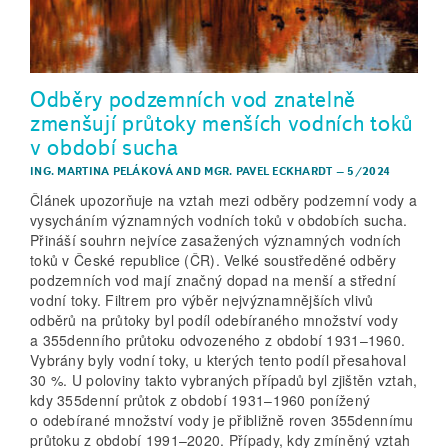
Odběry podzemních vod znatelně
zmenšují průtoky menších vodních toků
v období sucha
ING. MARTINA PELÁKOVÁ
AND
MGR. PAVEL ECKHARDT
–
5/2024
Článek upozorňuje na vztah mezi odběry podzemní vody a
vysycháním významných vodních toků v obdobích sucha.
Přináší souhrn nejvíce zasažených významných vodních
toků v České republice (ČR). Velké soustředěné odběry
podzemních vod mají značný dopad na menší a střední
vodní toky. Filtrem pro výběr nejvýznamnějších vlivů
odběrů na průtoky byl podíl odebíraného množství vody
a 355denního průtoku odvozeného z období 1931–1960.
Vybrány byly vodní toky, u kterých tento podíl přesahoval
30 %. U poloviny takto vybraných případů byl zjištěn vztah,
kdy 355denní průtok z období 1931–1960 ponížený
o odebírané množství vody je přibližně roven 355dennímu
průtoku z období 1991–2020. Případy, kdy zmíněný vztah