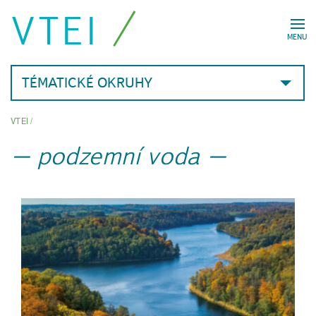
VTEI
MENU
TÉMATICKÉ OKRUHY
VTEI
/
podzemní voda