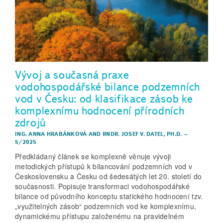
Vývoj a současná praxe
vodohospodářské bilance podzemních
vod v Česku: od klasifikace zásob ke
komplexnímu hodnocení přírodních
zdrojů
ING. ANNA HRABÁNKOVÁ
AND
RNDR. JOSEF V. DATEL, PH.D.
–
5/2025
Předkládaný článek se komplexně věnuje vývoji
metodických přístupů k bilancování podzemních vod v
Československu a Česku od šedesátých let 20. století do
současnosti. Popisuje transformaci vodohospodářské
bilance od původního konceptu statického hodnocení tzv.
„využitelných zásob“ podzemních vod ke komplexnímu,
dynamickému přístupu založenému na pravidelném