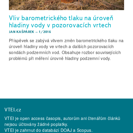
Vliv barometrického tlaku na úroveň
hladiny vody v pozorovacích vrtech
JAN KAŠPÁREK
–
1/2016
Příspěvek se zabývá vlivem změn barometrického tlaku na
úroveň hladiny vody ve vrtech a dalších pozorovacích
sondách podzemních vod. Obsahuje rozbor souvisejících
problémů při měření úrovně hladiny podzemní vody.
VTEI.cz
VTEI je open access časopis, autorům ani čtenářům článků
nejsou účtovány žádné poplatky.
VTEI je zahrnut do databází
DOAJ
a
Scopus
.