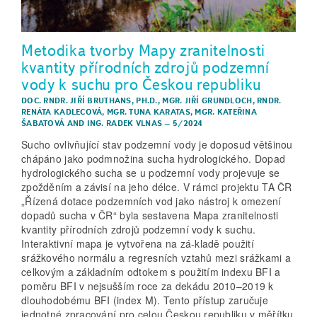
Metodika tvorby Mapy zranitelnosti
kvantity přírodních zdrojů podzemní
vody k suchu pro Českou republiku
DOC. RNDR. JIŘÍ BRUTHANS, PH.D.
,
MGR. JIŘÍ GRUNDLOCH
,
RNDR.
RENÁTA KADLECOVÁ
,
MGR. TUNA KARATAS
,
MGR. KATEŘINA
ŠABATOVÁ
AND
ING. RADEK VLNAS
–
5/2024
Sucho ovlivňující stav podzemní vody je doposud většinou
chápáno jako pod­množina sucha hydrologického. Dopad
hydrologického sucha se u podzemní vody projevuje se
zpožděním a závisí na jeho délce. V rámci projektu TA ČR
„Řízená dotace podzemních vod jako nástroj k omezení
dopadů sucha v ČR“ byla sestavena Mapa zranitelnosti
kvantity přírodních zdrojů podzemní vody k suchu.
Interaktivní mapa je vytvořena na zá-kladě použití
srážkového normálu a regresních vztahů mezi srážkami a
celkovým a základním odtokem s použitím indexu BFI a
poměru BFI v nejsušším roce za dekádu 2010–2019 k
dlouhodobému BFI (index M). Tento přístup zaručuje
jednotné zpracování pro celou Českou republiku v měřítku