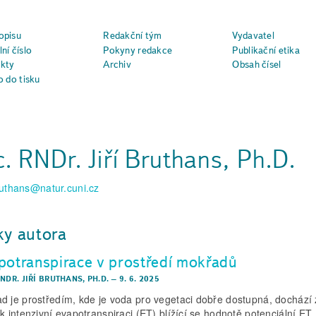
opisu
Redakční tým
Vydavatel
ní číslo
Pokyny redakce
Publikační etika
kty
Archiv
Obsah čísel
o do tisku
. RNDr. Jiří Bruthans, Ph.D.
bruthans@natur.cuni.cz
ky autora
potranspirace v prostředí mokřadů
NDR. JIŘÍ BRUTHANS, PH.D.
–
9. 6. 2025
d je prostředím, kde je voda pro vegetaci dobře dostupná, dochází
 k intenzivní evapotranspiraci (ET) blížící se hodnotě potenciální ET.