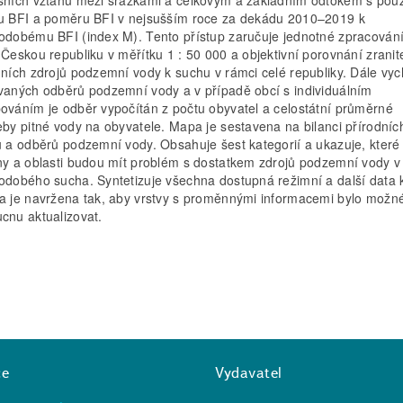
sních vztahů mezi srážkami a celkovým a základním odtokem s použ
u BFI a poměru BFI v nejsušším roce za dekádu 2010–2019 k
odobému BFI (index M). Tento přístup zaručuje jednotné zpracování
 Českou republiku v měřítku 1 : 50 000 a objektivní porovnání zranite
dních zdrojů podzemní vody k suchu v rámci celé republiky. Dále vyc
vaných odběrů podzemní vody a v případě obcí s individuálním
ováním je odběr vypočítán z počtu obyvatel a celostátní průměrné
eby pitné vody na obyvatele. Mapa je sestavena na bilanci přírodníc
ů a odběrů podzemní vody. Obsahuje šest kategorií a ukazuje, které
ny a oblasti budou mít problém s dostatkem zdrojů podzemní vody v
odobého sucha. Syntetizuje všechna dostupná režimní a další data 
a je navržena tak, aby vrstvy s proměnnými informacemi bylo možn
cnu aktualizovat.
ce
Vydavatel