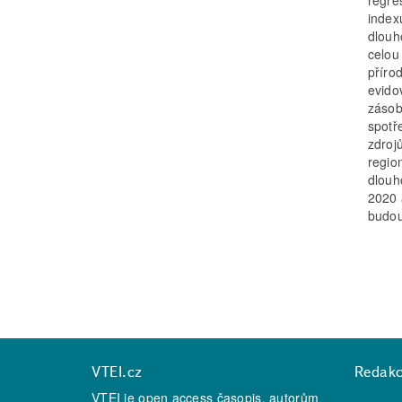
regre
index
dlouh
celou
příro
evido
zásob
spotř
zdroj
regio
dlouh
2020 
budou
VTEI.cz
Redak
VTEI je open access časopis, autorům