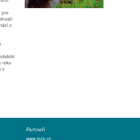
itím
 pro
lnosti
hází z
h
 období
k roku
é v
Partneři
www.mzp.cz