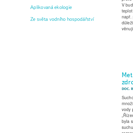
V bud
Aplikovaná ekologie
teplo
např.
Ze světa vodního hospodářství
důlež
věnuj
Met
zdr
DOC. R
Sucho
množi
vody 
„Říze
byla 
suchu