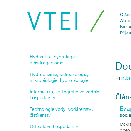
VTEI
O čas
Aktuál
Konta
Přijat
Hydraulika, hydrologie
Doc
a hydrogeologie
Hydrochemie, radioekologie,
jiri.
mikrobiologie, hydrobiologie
Informatika, kartografie ve vodním
Člán
hospodářství
Eva
Technologie vody, vodárenství,
čistírenství
DOC. R
Mokřa
Odpadové hospodářství
proto