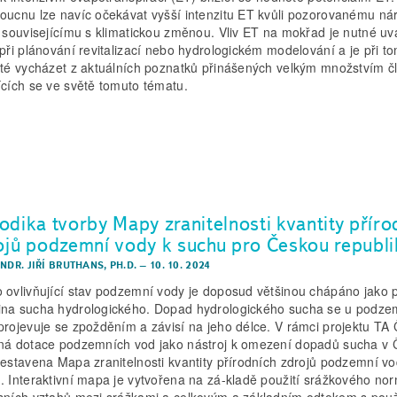
oucnu lze navíc očekávat vyšší intenzitu ET kvůli pozorovanému ná
t souvisejícímu s klimatickou změnou. Vliv ET na mokřad je nutné uv
 při plánování revitalizací nebo hydrologickém modelování a je při t
ité vycházet z aktuálních poznatků přinášených velkým množstvím č
ících se ve světě tomuto tématu.
odika tvorby Mapy zranitelnosti kvantity příro
ojů podzemní vody k suchu pro Českou republi
NDR. JIŘÍ BRUTHANS, PH.D.
–
10. 10. 2024
 ovlivňující stav podzemní vody je doposud většinou chápáno jako 
na sucha hydrologického. Dopad hydrologického sucha se u podze
projevuje se zpožděním a závisí na jeho délce. V rámci projektu TA
ná dotace podzemních vod jako nástroj k omezení dopadů sucha v 
sestavena Mapa zranitelnosti kvantity přírodních zdrojů podzemní vo
. Interaktivní mapa je vytvořena na zá-kladě použití srážkového no