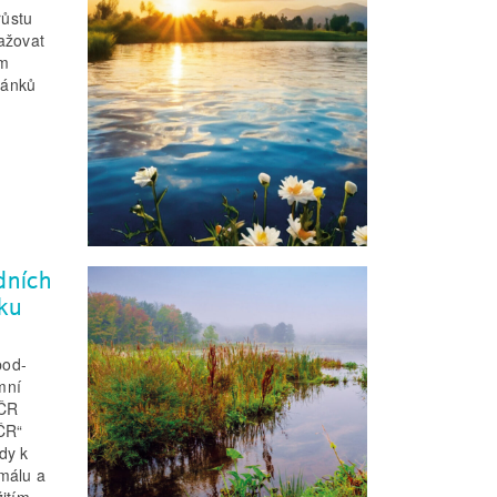
růstu
ažovat
om
lánků
dních
ku
pod­
mní
 ČR
ČR“
dy k
rmálu a