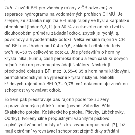
Tab. 1
uvádí BFI pro všechny rajony v ČR odvozený ze
separace hydrogramu na vodoměrných profilech ČHMÚ. Je
zřejmé, že zdaleka nejnižší BFI mají rajony ve flyši a karpatské
předhlubni (index 0,3, tj. jen 30 % z celkového odtoku tvoří v
dlouhodobém průměru základní odtok, zbytek je rychlý, tj.
povrchový a hypodermický odtok). Velká většina rajonů v ČR
má BFI mezi hodnotami 0,4 a 0,5, základní odtok zde tedy
tvoří 40–50 % celkového odtoku. Jde především o horniny
krystalinika, kulmu, části permokarbonu a těch částí křídových
rajonů, kde na povrchu převládají izolátory. Následují
přechodné oblasti s BFI mezi 0,55–0,65 s horninami křídovými,
permokarbonskými a výjimečně krystalinickými. Několik
křídových rajonů má BFI 0,7– 0,75, což dokumentuje značnou
schopnost vyrovnávat odtok.
Extrém pak představuje pás rajonů podél toku Jizery
a pravostranných přítoků Labe (povodí Zábrdky, Bělé,
Skalského potoka, Košáteckého potoka, Pšovky, Liběchovky,
Obrtky), tvořený silně propustnými vápnitými pískovci
a písčitými vápenci, místy až s krasovou propustností [7], jež
mají extrémní vyrovnávací schopnost zřejmě díky střídání