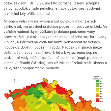
odtok základní (BFI 0,9), ale tato porozita již není schopna
vyrovnat odtok v řádu několika let, aby odtok mezi suchými
a vlhkými lety příliš nekolísal.
Mnohem větší vliv na vyrovnanost odtoku v mnohaletých
cyklech tak má pravidelná dotace podzemní vody ze srážek. Ve
vyšších nadmořských výškách je dotace podzemní vody
pravidelnější, jelikož každý rok se doplní zásoba kapilární vody
v půdě, a infiltrovaná voda tak může pokračovat do větších
hloubek a doplnit i podzemní vodu. Naopak v nížinách může
deficit půdní vody trvat i několik let a k výraznému doplnění
podzemní vody může docházet až po letech (např. po sedmi
letech v případě Slánska), kdy už základní odtok stačil klesnout
na výrazně podprůměrné hodnoty.