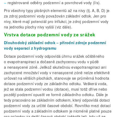
registrované odběry podzemní a povrchové vody (l/s).
Pro všechny typy plošných elementů až na nivy (tj. A, B, D) je
za zdroj podzemní vody považován základní odtok. Jen pro
nivy, které mají potenciál pro influkci, je zdroj podzemní vody
na jednotku plochy nivy vyšší (viz dále).
Vrstva dotace podzemní vody ze srážek
Dlouhodobý základní odtok – přírodní zdroje podzemní
vody separací z hydrogramu
Dotace podzemní vody odpovídá úhrnu srážek očištěného
o evapotranspiraci a dočasně zachycenou vodu v půdě
a nenasycené zóně. Jelikož skutečnou evapotranspiraci ani
zachycené množství vody v nenasycené zóně nelze efektivně
určovat na větších plochách, stanovuje se průměrná hodnota
dotace podzemní vody ze základního odtoku. Veškerá voda,
jež se stala podzemní vodou (dotace), musí totiž dříve nebo
později podzemí opustit ve formě základního odtoku. Dále je
tedy pracováno se základním odtokem, který odpovídá dotaci
podzemní vody za určité časové období. Rovnítko mezi dotací
podzemní vody a základním odtokem je nicméně platné pouze
pro průměry za delší časová období (několik let), kdy už se