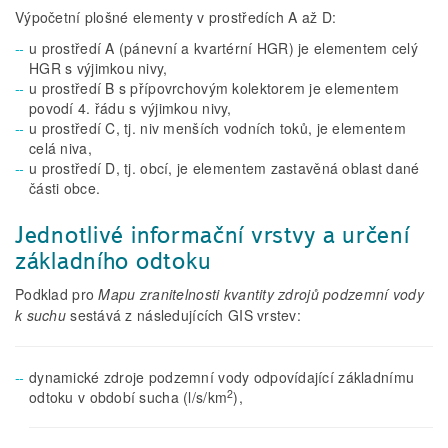
Výpočetní plošné elementy v prostředích A až D:
u prostředí A (pánevní a kvartérní HGR) je elementem celý
HGR s výjimkou nivy,
u prostředí B s přípovrchovým kolektorem je elementem
povodí 4. řádu s výjimkou nivy,
u prostředí C, tj. niv menších vodních toků, je elementem
celá niva,
u prostředí D, tj. obcí, je elementem zastavěná oblast dané
části obce.
Jednotlivé informační vrstvy a určení
základního odtoku
Podklad pro
Mapu zranitelnosti kvantity zdrojů podzemní vody
k suchu
sestává z následujících GIS vrstev:
dynamické zdroje podzemní vody odpovídající základnímu
2
odtoku v období sucha (l/s/km
),