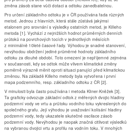
změna zásob stane vůči dotaci a odtoku zanedbatelnou.
Pro určení základního odtoku je v ČR používána řada různých
metod. Jednou z hlavních, která stále zůstává jakýmsi
etalonem pro srovnání s výsledky ostatních metod, je Killeho
metoda [1]. Vychází z nejnižších hodnot průměrných denních
průtoků na povrchových tocích v jednotlivých měsících
z minimálně 10leté časové řady. Výhodou je snadné stanovení,
nevýhodou obdržení jediné průměrné hodnoty základního
odtoku za dlouhé období. Toto omezení je nepříjemné zejména
v současnosti, kdy se odtok může vlivem klimatické změny
poměrně výrazně měnit oproti situaci panující před klimatickou
změnou. Na základě Killeho metody byla vytvořena i první
mapa podzemního, resp. základního odtoku z ČR [2].
V minulosti byla často používána i metoda Kliner-Kněžek [3].
Ta graficky odvozuje základní odtok z měřených dvojic hladiny
podzemní vody ve vrtu a průtoku vodního toku vykreslených do
společného grafu. Její výhodou je uvažování kolísání hladiny
podzemní vody, tedy ukazatele skutečné oscilace zásob
podzemní vody. Nevýhodou je naopak značná citlivost výsledků
na vybranou dvojici vrtu a profilu na vodním toku. V mnohých