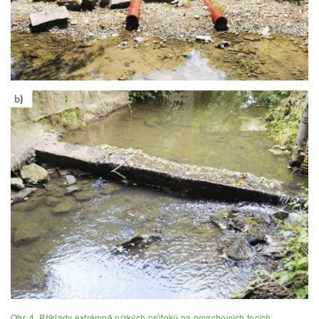
Obr. 4. Příklady extrémně nízkých průtoků na povrchových tocích