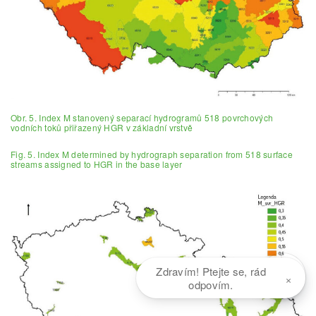
Obr. 5. Index M stanovený separací hydrogramů 518 povrchových
vodních toků přiřazený HGR v základní vrstvě
Fig. 5. Index M determined by hydrograph separation from 518 surface
streams assigned to HGR in the base layer
Zdravím! Ptejte se, rád
×
odpovím.