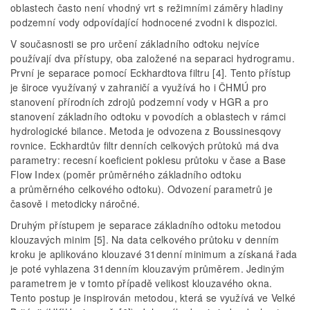
oblastech často není vhodný vrt s režimními záměry hladiny
podzemní vody odpovídající hodnocené zvodni k dispozici.
V současnosti se pro určení základního odtoku nejvíce
používají dva přístupy, oba založené na separaci hydrogramu.
První je separace pomocí Eckhardtova filtru [4]. Tento přístup
je široce využívaný v zahraničí a využívá ho i ČHMÚ pro
stanovení přírodních zdrojů podzemní vody v HGR a pro
stanovení základního odtoku v povodích a oblastech v rámci
hydrologické bilance. Metoda je odvozena z Boussinesqovy
rovnice. Eckhardtův filtr denních celkových průtoků má dva
parametry: recesní koeficient poklesu průtoku v čase a Base
Flow Index (poměr průměrného základního odtoku
a průměrného celkového odtoku). Odvození parametrů je
časově i metodicky náročné.
Druhým přístupem je separace základního odtoku metodou
klouzavých minim [5]. Na data celkového průtoku v denním
kroku je aplikováno klouzavé 31denní minimum a získaná řada
je poté vyhlazena 31denním klouzavým průměrem. Jediným
parametrem je v tomto případě velikost klouzavého okna.
Tento postup je inspirován metodou, která se využívá ve Velké