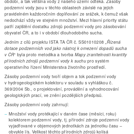
období, a tak většina vody z našeho území odtéká. Zásoby
podzemní vody jsou v těchto oblastech závislé na jejich
pravidelném každoročním doplňování ze srážek, k čemuž však
nedochází vždy ve stejném množství. Mezi hlavní priority státu
patří zajištění dostatku zdrojů podzemní vody pro zásobování
obyvatel ČR, a to i v období dlouhodobého sucha.
Jedním z cílů projektu ISTA TA ČR č. SS01010208 „
Řízená
dotace podzemních vod jako nástroj k omezení dopadů sucha
v ČR
“ byla proto metodika a tvorba
Mapy zranitelnosti kvantity
přírodních zdrojů podzemní vody k suchu
pro systém
operativního řízení Ministerstva životního prostředí.
Zásoby podzemní vody tvoří objem a tok podzemní vody
v hydrogeologickém kolektoru v souladu s vyhláškou č.
369/2004 Sb., o projektování, provádění a vyhodnocování
geologických prací, ve znění pozdějších předpisů.
Zásoby podzemní vody zahrnují:
Množství vody protékající v daném čase (měsíci, roku)
kolektorem podzemní vody, tj. přírodní zdroje podzemní vody
vyjadřované v objemových jednotkách za jednotku času –
obvykle l/s. Velikost těchto přírodních zdrojů kolísá