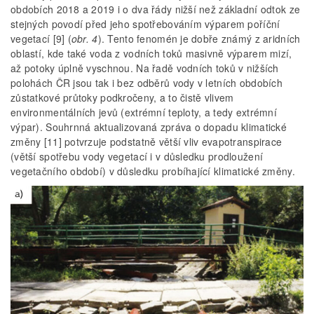
obdobích 2018 a 2019 i o dva řády nižší než základní odtok ze
stejných povodí před jeho spotřebováním výparem poříční
vegetací [9] (
obr. 4
). Tento fenomén je dobře známý z aridních
oblastí, kde také voda z vodních toků masivně výparem mizí,
až potoky úplně vyschnou. Na řadě vodních toků v nižších
polohách ČR jsou tak i bez odběrů vody v letních obdobích
zůstatkové průtoky podkročeny, a to čistě vlivem
environmentálních jevů (extrémní teploty, a tedy extrémní
výpar). Souhrnná aktualizovaná zpráva o dopadu klimatické
změny [11] potvrzuje podstatně větší vliv evapotranspirace
(větší spotřebu vody vegetací i v důsledku prodloužení
vegetačního období) v důsledku probíhající klimatické změny.