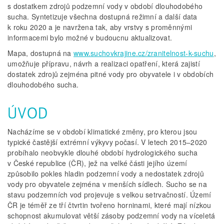
s dostatkem zdrojů podzemní vody v období dlouhodobého
sucha. Syntetizuje všechna dostupná režimní a další data
k roku 2020 a je navržena tak, aby vrstvy s proměnnými
informacemi bylo možné v budoucnu aktualizovat.
Mapa, dostupná na
www.suchovkrajine.cz/zranitelnost-k-suchu
,
umožňuje přípravu, návrh a realizaci opatření, která zajistí
dostatek zdrojů zejména pitné vody pro obyvatele i v obdobích
dlouhodobého sucha.
ÚVOD
Nacházíme se v období klimatické změny, pro kterou jsou
typické častější extrémní výkyvy počasí. V letech 2015–2020
probíhalo neobvykle dlouhé období hydrologického sucha
v České republice (ČR), jež na velké části jejího území
způsobilo pokles hladin podzemní vody a nedostatek zdrojů
vody pro obyvatele zejména v menších sídlech. Sucho se na
stavu podzemních vod projevuje s velkou setrvačností. Území
ČR je téměř ze tří čtvrtin tvořeno horninami, které mají nízkou
schopnost akumulovat větší zásoby podzemní vody na víceletá