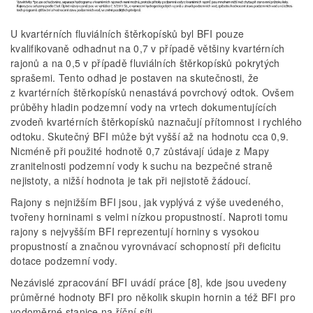
U kvartérních fluviálních štěrkopísků byl BFI pouze
kvalifikovaně odhadnut na 0,7 v případě většiny kvartérních
rajonů a na 0,5 v případě fluviálních štěrkopísků pokrytých
sprašemi. Tento odhad je postaven na skutečnosti, že
z kvartérních štěrkopísků nenastává povrchový odtok. Ovšem
průběhy hladin podzemní vody na vrtech dokumentujících
zvodeň kvartérních štěrkopísků naznačují přítomnost i rychlého
odtoku. Skutečný BFI může být vyšší až na hodnotu cca 0,9.
Nicméně při použité hodnotě 0,7 zůstávají údaje z Mapy
zranitelnosti podzemní vody k suchu na bezpečné straně
nejistoty, a nižší hodnota je tak při nejistotě žádoucí.
Rajony s nejnižším BFI jsou, jak vyplývá z výše uvedeného,
tvořeny horninami s velmi nízkou propustností. Naproti tomu
rajony s nejvyšším BFI reprezentují horniny s vysokou
propustností a značnou vyrovnávací schopností při deficitu
dotace podzemní vody.
Nezávislé zpracování BFI uvádí práce [8], kde jsou uvedeny
průměrné hodnoty BFI pro několik skupin hornin a též BFI pro
vodoměrné stanice na říční síti.