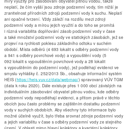
míry využity pro zásobování obyvatel pitnou vodou, takže
neplatí, že čím vyšší jsou zdroje podzemní vody, tím nižší je
zranitelnost přírodních zdrojů podzemní vody k suchu. Neplatí
ani opačné tvrzení. Vždy záleží na rozdílu mezi zdroji
podzemní vody a mírou jejich využití a do toho se promítá
i různá variabilita doplňování zásob podzemní vody v čase
a také množství podzemní vody ve statických zásobách, jež se
projeví na rychlosti poklesu základního odtoku v suchém
období. Místa odběrů (4 693 lokalit s odběry podzemní vody
a 941 s odběry povrchové vody) a vypouštění vody (5
092 lokalit s vypouštěním povrchové vody a 28 lokalit
s vypouštěním do podzemní vody), jež podléhají evidenci ve
smyslu vyhlášky č. 252/2013 Sb., obsahuje informační systém
HEIS (
https://heis.vuv.cz/data/webmap/
) spravovaný VÚV TGM
(data k roku 2020). Dále existuje přes 1 000 obcí závislých na
individuálním zásobování obyvatel pitnou vodou, kde odběry
podzemní vody nepodléhají evidenci, a přitom právě v těchto
obcích jsou často problémy se zajištěním dostatku podzemní
vody v suchých obdobích. Aby všechny tyto informace bylo
možné účelně využít, bylo třeba srovnat zdroje podzemní vody
a jejich variabilitu v čase s odběry podzemní vody ze stejného
území. V oblasti mimo hlavní kolektory a kvartérní kolektory,