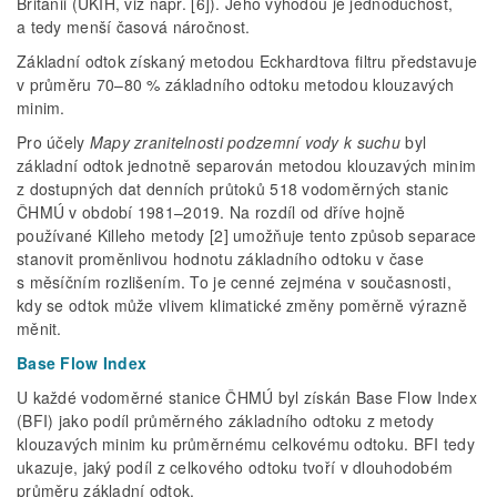
Británii (UKIH, viz např. [6]). Jeho výhodou je jednoduchost,
a tedy menší časová náročnost.
Základní odtok získaný metodou Eckhardtova filtru představuje
v průměru 70–80 % základního odtoku metodou klouzavých
minim.
Pro účely
Mapy zranitelnosti podzemní vody k suchu
byl
základní odtok jednotně separován metodou klouzavých minim
z dostupných dat denních průtoků 518 vodoměrných stanic
ČHMÚ v období 1981–2019. Na rozdíl od dříve hojně
používané Killeho metody [2] umožňuje tento způsob separace
stanovit proměnlivou hodnotu základního odtoku v čase
s měsíčním rozlišením. To je cenné zejména v současnosti,
kdy se odtok může vlivem klimatické změny poměrně výrazně
měnit.
Base Flow Index
U každé vodoměrné stanice ČHMÚ byl získán Base Flow Index
(BFI) jako podíl průměrného základního odtoku z metody
klouzavých minim ku průměrnému celkovému odtoku. BFI tedy
ukazuje, jaký podíl z celkového odtoku tvoří v dlouhodobém
průměru základní odtok.