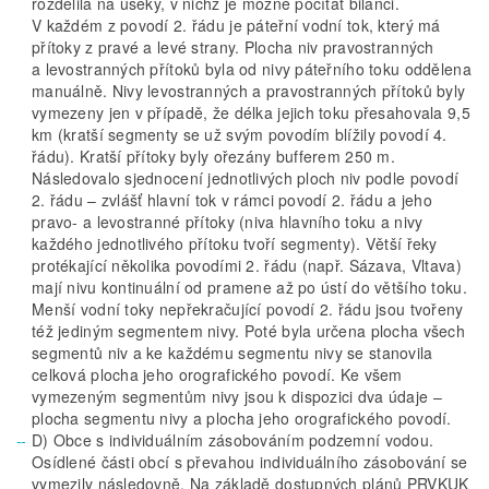
rozdělila na úseky, v nichž je možné počítat bilanci.
V každém z povodí 2. řádu je páteřní vodní tok, který má
přítoky z pravé a levé strany. Plocha niv pravostranných
a levostranných přítoků byla od nivy páteřního toku oddělena
manuálně. Nivy levostranných a pravostranných přítoků byly
vymezeny jen v případě, že délka jejich toku přesahovala 9,5
km (kratší segmenty se už svým povodím blížily povodí 4.
řádu). Kratší přítoky byly ořezány bufferem 250 m.
Následovalo sjednocení jednotlivých ploch niv podle povodí
2. řádu – zvlášť hlavní tok v rámci povodí 2. řádu a jeho
pravo- a levostranné přítoky (niva hlavního toku a nivy
každého jednotlivého přítoku tvoří segmenty). Větší řeky
protékající několika povodími 2. řádu (např. Sázava, Vltava)
mají nivu kontinuální od pramene až po ústí do většího toku.
Menší vodní toky nepřekračující povodí 2. řádu jsou tvořeny
též jediným segmentem nivy. Poté byla určena plocha všech
segmentů niv a ke každému segmentu nivy se stanovila
celková plocha jeho orografického povodí. Ke všem
vymezeným segmentům nivy jsou k dispozici dva údaje –
plocha segmentu nivy a plocha jeho orografického povodí.
D) Obce s individuálním zásobováním podzemní vodou.
Osídlené části obcí s převahou individuálního zásobování se
vymezily následovně. Na základě dostupných plánů PRVKUK