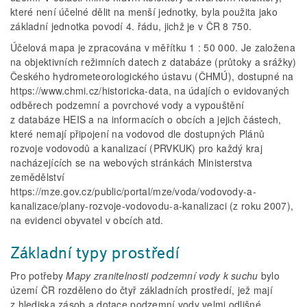
které není účelné dělit na menší jednotky, byla použita jako
základní jednotka povodí 4. řádu, jichž je v ČR 8 750.
Účelová mapa je zpracována v měřítku 1 : 50 000. Je založena
na objektivních režimních datech z databáze (průtoky a srážky)
Českého hydrometeorologického ústavu (ČHMÚ), dostupné na
https://www.chmi.cz/historicka-data, na údajích o evidovaných
odběrech podzemní a povrchové vody a vypouštění
z databáze HEIS a na informacích o obcích a jejich částech,
které nemají připojení na vodovod dle dostupných Plánů
rozvoje vodovodů a kanalizací (PRVKUK) pro každý kraj
nacházejících se na webových stránkách Ministerstva
zemědělství
https://mze.gov.cz/public/portal/mze/voda/vodovody-a-
kanalizace/plany-rozvoje-vodovodu-a-kanalizaci (z roku 2007),
na evidenci obyvatel v obcích atd.
Základní typy prostředí
Pro potřeby
Mapy zranitelnosti podzemní vody k suchu
bylo
území ČR rozděleno do čtyř základních prostředí, jež mají
z hlediska zásob a dotace podzemní vody velmi odlišné