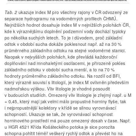
Tab. 2
ukazuje index M pro všechny rajony v ČR odvozený ze
separace hydrogramu na vodoměrných profilech ČHMÚ.
Nejnižších hodnot dosahuje index M v nejnižších polohách ČR,
kde k výraznějšímu doplnění podzemní vody dochází typicky
po několika suchých letech. To je i důvodem, proč základní
odtok v období sucha dokáže poklesnout např. až na 30 %
průměrného základního odtoku na stejné vodoměrné stanici.
Naopak v nejvyšších polohách, kde převládá každoroční
doplňování nad mnohaletými oscilacemi, je přirozeně pokles
základního odtoku v období sucha menší, a to na 70 %
hodnoty průměrného základního odtoku. Na rozdíl od BFI,
který výrazně souvisí s litologií, je index M ovlivněn především
nadmořskou výškou. Vliv litologie je vhodné posoudit
v budoucích studiích. Omezený vliv litologie je zřejmý např. u M
= 0,45, který mají jak velmi málo propustné horniny flyše, tak
i nejpropustnější kolektory v křídě se silnou vyrovnávací
schopností. Ukazuje se tak, že vyrovnávací schopnost
horninového prostředí má pouze omezený dosah v čase. Např.
u HGR 4521 Křída Košáteckého potoka je sice porozita
schopna pohltit téměř veškerý rychlý odtok a převést ho na