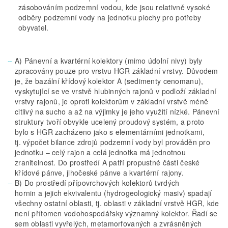
zásobováním podzemní vodou, kde jsou relativně vysoké
odběry podzemní vody na jednotku plochy pro potřeby
obyvatel.
A) Pánevní a kvartérní kolektory (mimo údolní nivy) byly
zpracovány pouze pro vrstvu HGR základní vrstvy. Důvodem
je, že bazální křídový kolektor A (sedimenty cenomanu),
vyskytující se ve vrstvě hlubinných rajonů v podloží základní
vrstvy rajonů, je oproti kolektorům v základní vrstvě méně
citlivý na sucho a až na výjimky je jeho využití nízké. Pánevní
struktury tvoří obvykle ucelený proudový systém, a proto
bylo s HGR zacházeno jako s elementárními jednotkami,
tj. výpočet bilance zdrojů podzemní vody byl prováděn pro
jednotku – celý rajon a celá jednotka má jednotnou
zranitelnost. Do prostředí A patří propustné části české
křídové pánve, jihočeské pánve a kvartérní rajony.
B) Do prostředí přípovrchových kolektorů tvrdých
hornin a jejich ekvivalentu (hydrogeologický masiv) spadají
všechny ostatní oblasti, tj. oblasti v základní vrstvě HGR, kde
není přítomen vodohospodářsky významný kolektor. Řadí se
sem oblasti vyvřelých, metamorfovaných a zvrásněných