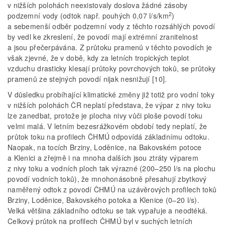
v nižších polohách neexistovaly doslova žádné zásoby
2
podzemní vody (odtok např. pouhých 0,07 l/s/km
)
a sebemenší odběr podzemní vody z těchto rozsáhlých povodí
by vedl ke zkreslení, že povodí mají extrémní zranitelnost
a jsou přečerpávána. Z průtoku pramenů v těchto povodích je
však zjevné, že v době, kdy za letních tropických teplot
vzduchu drasticky klesají průtoky povrchových toků, se průtoky
pramenů ze stejných povodí nijak nesnižují [10].
V důsledku probíhající klimatické změny již totiž pro vodní toky
v nižších polohách ČR neplatí představa, že výpar z nivy toku
lze zanedbat, protože je plocha nivy vůči ploše povodí toku
velmi malá. V letním bezesrážkovém období tedy neplatí, že
průtok toku na profilech ČHMÚ odpovídá základnímu odtoku.
Naopak, na tocích Brziny, Loděnice, na Bakovském potoce
a Klenici a zřejmě i na mnoha dalších jsou ztráty výparem
z nivy toku a vodních ploch tak výrazné (200–250 l/s na plochu
povodí vodních toků), že mnohonásobně přesahují zbytkový
naměřený odtok z povodí ČHMÚ na uzávěrových profilech toků
Brziny, Loděnice, Bakovského potoka a Klenice (0–20 l/s).
Velká většina základního odtoku se tak vypařuje a neodtéká.
Celkový průtok na profilech ČHMÚ byl v suchých letních