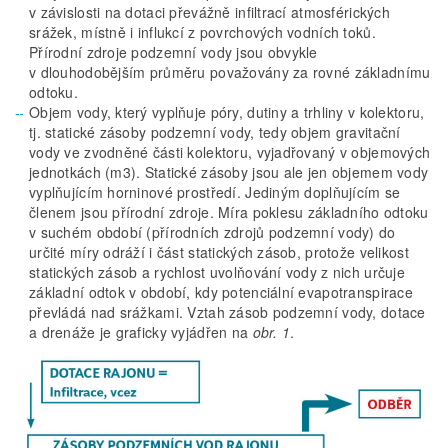
v závislosti na dotaci převážně infiltrací atmosférických
srážek, místně i influkcí z povrchových vodních toků.
Přírodní zdroje podzemní vody jsou obvykle
v dlouhodobějším průměru považovány za rovné základnímu
odtoku.
Objem vody, který vyplňuje póry, dutiny a trhliny v kolektoru,
tj. statické zásoby podzemní vody, tedy objem gravitační
vody ve zvodněné části kolektoru, vyjadřovaný v objemových
jednotkách (m3). Statické zásoby jsou ale jen objemem vody
vyplňujícím horninové prostředí. Jediným doplňujícím se
členem jsou přírodní zdroje. Míra poklesu základního odtoku
v suchém období (přírodních zdrojů podzemní vody) do
určité míry odráží i část statických zásob, protože velikost
statických zásob a rychlost uvolňování vody z nich určuje
základní odtok v období, kdy potenciální evapotranspirace
převládá nad srážkami. Vztah zásob podzemní vody, dotace
a drenáže je graficky vyjádřen na
obr. 1
.