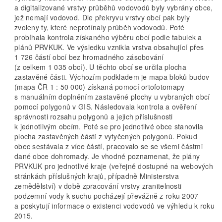
a digitalizované vrstvy průběhů vodovodů byly vybrány obce,
jež nemají vodovod. Dle překryvu vrstvy obcí pak byly
zvoleny ty, které neprotínaly průběh vodovodů. Poté
probíhala kontrola získaného výběru obcí podle tabulek a
plánů PRVKUK. Ve výsledku vznikla vrstva obsahující přes
1 726 částí obcí bez hromadného zásobování
(z celkem 1 035 obcí). U těchto obcí se určila plocha
zastavěné části. Výchozím podkladem je mapa bloků budov
(mapa ČR 1 : 50 000) získaná pomocí ortofotomapy
s manuálním doplněním zastavěné plochy u vybraných obcí
pomocí polygonů v GIS. Následovala kontrola a ověření
správnosti rozsahu polygonů a jejich příslušnosti
k jednotlivým obcím. Poté se pro jednotlivé obce stanovila
plocha zastavěných částí z vytyčených polygonů. Pokud
obec sestávala z více částí, pracovalo se se všemi částmi
dané obce dohromady. Je vhodné poznamenat, že plány
PRVKUK pro jednotlivé kraje (veřejně dostupné na webových
stránkách příslušných krajů, případně Ministerstva
zemědělství) v době zpracování vrstvy zranitelnosti
podzemní vody k suchu pocházejí převážně z roku 2007
a poskytují informace o existenci vodovodů ve výhledu k roku
2015.