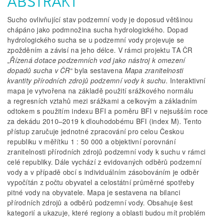
ABSTRAKT
Sucho ovlivňující stav podzemní vody je doposud většinou
chápáno jako pod­množina sucha hydrologického. Dopad
hydrologického sucha se u podzemní vody projevuje se
zpožděním a závisí na jeho délce. V rámci projektu TA ČR
„
Řízená dotace podzemních vod jako nástroj k omezení
dopadů sucha v ČR
“ byla sestavena
Mapa zranitelnosti
kvantity přírodních zdrojů podzemní vody k suchu
. Interaktivní
mapa je vytvořena na základě použití srážkového normálu
a regresních vztahů mezi srážkami a celkovým a základním
odtokem s použitím indexu BFI a poměru BFI v nejsušším roce
za dekádu 2010–2019 k dlouhodobému BFI (index M). Tento
přístup zaručuje jednotné zpracování pro celou Českou
republiku v měřítku 1 : 50 000 a objektivní porovnání
zranitelnosti přírodních zdrojů podzemní vody k suchu v rámci
celé republiky. Dále vychází z evidovaných odběrů podzemní
vody a v případě obcí s individuálním zásobováním je odběr
vypočítán z počtu obyvatel a celostátní průměrné spotřeby
pitné vody na obyvatele. Mapa je sestavena na bilanci
přírodních zdrojů a odběrů podzemní vody. Obsahuje šest
kategorií a ukazuje, které regiony a oblasti budou mít problém