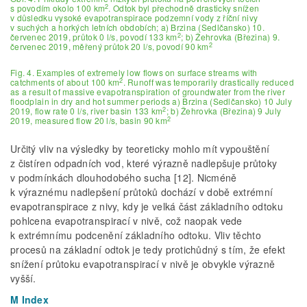
2
s povodím okolo 100 km
. Odtok byl přechodně drasticky snížen
v důsledku vysoké evapotranspirace podzemní vody z říční nivy
v suchých a horkých letních obdobích; a) Brzina (Sedlčansko) 10.
2
červenec 2019, průtok 0 l/s, povodí 133 km
; b) Žehrovka (Březina) 9.
2
červenec 2019, měřený průtok 20 l/s, povodí 90 km
Fig. 4. Examples of extremely low flows on surface streams with
2
catchments of about 100 km
. Runoff was temporarily drastically reduced
as a result of massive evapotranspiration of groundwater from the river
floodplain in dry and hot summer periods a) Brzina (Sedlčansko) 10 July
2
2019, flow rate 0 l/s, river basin 133 km
; b) Žehrovka (Březina) 9 July
2
2019, measured flow 20 l/s, basin 90 km
Určitý vliv na výsledky by teoreticky mohlo mít vypouštění
z čistíren odpadních vod, které výrazně nadlepšuje průtoky
v podmínkách dlouhodobého sucha [12]. Nicméně
k výraznému nadlepšení průtoků dochází v době extrémní
evapotranspirace z nivy, kdy je velká část základního odtoku
pohlcena evapotranspirací v nivě, což naopak vede
k extrémnímu podcenění základního odtoku. Vliv těchto
procesů na základní odtok je tedy protichůdný s tím, že efekt
snížení průtoku evapotranspirací v nivě je obvykle výrazně
vyšší.
M Index