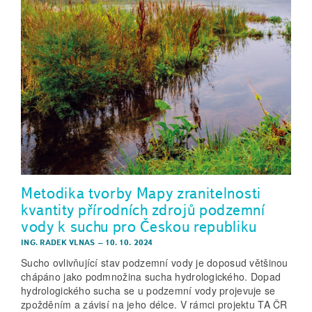
Metodika tvorby Mapy zranitelnosti
kvantity přírodních zdrojů podzemní
vody k suchu pro Českou republiku
ING. RADEK VLNAS
–
10. 10. 2024
Sucho ovlivňující stav podzemní vody je doposud většinou
chápáno jako pod­množina sucha hydrologického. Dopad
hydrologického sucha se u podzemní vody projevuje se
zpožděním a závisí na jeho délce. V rámci projektu TA ČR