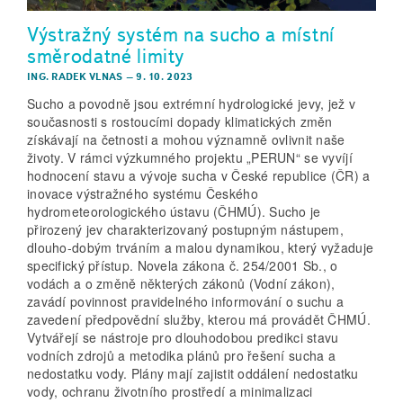
Výstražný systém na sucho a místní
směrodatné limity
ING. RADEK VLNAS
–
9. 10. 2023
Sucho a povodně jsou extrémní hydrologické jevy, jež v
současnosti s rostoucími dopady klimatických změn
získávají na četnosti a mohou významně ovlivnit naše
životy. V rámci výzkumného projektu „PERUN“ se vyvíjí
hodnocení stavu a vývoje sucha v České republice (ČR) a
inovace výstražného systému Českého
hydrometeorologického ústavu (ČHMÚ). Sucho je
přirozený jev charakterizovaný postupným nástupem,
dlouho-dobým trváním a malou dynamikou, který vyžaduje
specifický přístup. Novela zákona č. 254/2001 Sb., o
vodách a o změně některých zákonů (Vodní zákon),
zavádí povinnost pravidelného informování o suchu a
zavedení předpovědní služby, kterou má provádět ČHMÚ.
Vytvářejí se nástroje pro dlouhodobou predikci stavu
vodních zdrojů a metodika plánů pro řešení sucha a
nedostatku vody. Plány mají zajistit oddálení nedostatku
vody, ochranu životního prostředí a minimalizaci