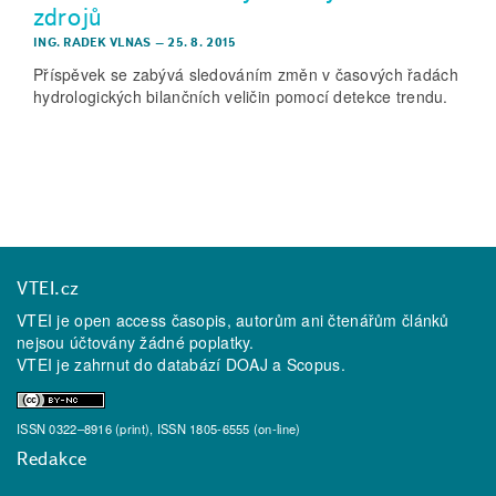
zdrojů
ING. RADEK VLNAS
–
25. 8. 2015
Příspěvek se zabývá sledováním změn v časových řadách
hydrologických bilančních veličin pomocí detekce trendu.
VTEI.cz
VTEI je open access časopis, autorům ani čtenářům článků
nejsou účtovány žádné poplatky.
VTEI je zahrnut do databází
DOAJ
a
Scopus
.
ISSN 0322–8916 (print), ISSN 1805-6555 (on-line)
Redakce