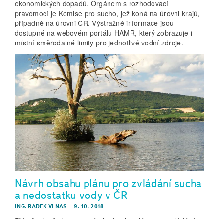
ekonomických dopadů. Orgánem s rozhodovací
pravomocí je Komise pro sucho, jež koná na úrovni krajů,
případně na úrovni ČR. Výstražné informace jsou
dostupné na webovém portálu HAMR, který zobrazuje i
místní směrodatné limity pro jednotlivé vodní zdroje.
Návrh obsahu plánu pro zvládání sucha
a nedostatku vody v ČR
ING. RADEK VLNAS
–
9. 10. 2018