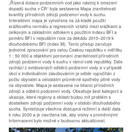
„Řízená dotace podzemních vod jako nástroj k omezení
dopadů sucha v ČR“ byla sestavena Mapa zranitelnosti
kvantity přírodních zdrojů podzemní vody k suchu.
Interaktivní mapa je vytvořena na zá-kladě použití
srážkového normálu a regresních vztahů mezi srážkami a
celkovým a základním odtokem s použitím indexu BFI a
poměru BFI v nejsušším roce za dekádu 2010–2019 k
dlouhodobému BFI (index M). Tento přístup zaručuje
jednotné zpracování pro celou Českou republiku v měřítku
1 : 50 000 a objektivní porovnání zranitelnosti přírodních
zdrojů podzemní vody k suchu v rámci celé republiky. Dále
vychází z evidovaných odběrů podzemní vody a v případě
obcí s individuálním zásobováním je odběr vypočítán z
počtu obyvatel a celostátní průměrné spotřeby pitné vody
na obyvatele. Mapa je sestavena na bilanci přírodních
zdrojů a odběrů podzemní vody. Obsahuje šest kategorií a
ukazuje, které regiony a oblasti budou mít problém s
dostatkem zdrojů podzemní vody v období dlouhodobého
sucha. Syntetizuje všechna dostupná režimní a další data
k roku 2020 a je navržena tak, aby vrstvy s proměnnými
informacemi bylo možné v budoucnu aktualizovat.