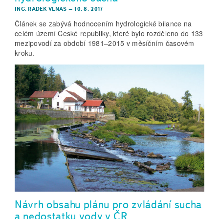
ING. RADEK VLNAS
–
10. 8. 2017
Článek se zabývá hodnocením hydrologické bilance na
celém území České republiky, které bylo rozděleno do 133
mezipovodí za období 1981–2015 v měsíčním časovém
kroku.
Návrh obsahu plánu pro zvládání sucha
a nedostatku vody v ČR