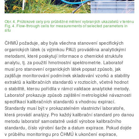
Obr. 4. Průtokové cely pro průběžné měření vybraných ukazatelů v terénu
Fig. 4. Flow-through cells for measurements of selected parameters in
situ
ČHMÚ požaduje, aby byla všechna stanovení specifických
organických látek (s výjimkou PAU) prováděna analytickými
metodami, které poskytují informace o chemické struktuře
analytu, tj. za použití hmotnostní spektrometrie. Laboratoř
musí pro stanovení organických látek popsat způsob, jak
zajišťuje monitorování podmínek skladování vzorků a stability
extraktů a kalibračních standardů v roztocích, včetně hodnot
o stabilitě, kterou pořídila v rámci validace analytické metody.
Laboratoř prokazuje způsob zajištění metrologické návaznosti
specifikací kalibračních standardů s vhodnou expirací.
Standardy musí být v prokazatelném vlastnictví laboratoře,
která provádí analýzy. Pro každý kalibrační standard pro danou
metodu laboratoř samostatně uvádí výrobce kalibračního
standardu, číslo výrobní šarže a datum expirace. Pokud dojde
v průběhu monitoringu pro ČHMÚ k ukončení expirace,