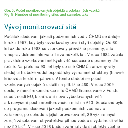
Obr. 5. Počet monitorovaných objektů a odebraných vzorků
Fig. 5. Number of monitoring sites and samples taken
Vývoj monitorovací sítě
Počátek sledování jakosti podzemních vod v ČHMÚ se datuje
k roku 1957, kdy byly ovzorkovány první čtyři objekty. Od 60.
let až do roku 1983 se vzorkovaly převážně prameny, a to
v nepravidelném intervalu 1× za několik let. V roce 1984 začalo
pravidelné vzorkování mělkých vrtů současně s prameny 2×
ročně. Na přelomu 90. let byly do sítě ČHMÚ zařazeny vrty
sledující hluboké vodohospodářsky významné struktury (hlavně
křídové a terciérní pánve). V tomto období se počet
vzorkovaných objektů ustálil na přibližně 460. V roce 2009
došlo, v rámci rekonstrukce sítě ČHMÚ financované z Fondu
soudržnosti EU, k zařazení nově vybudovaných vrtů
a k navýšení počtu monitorovacích míst na 613. Současně bylo
do programu sledování jakosti podzemních vod navíc
zařazeno, po dohodě s jejich provozovateli, 39 významných
zdrojů zásobování obyvatelstva pitnou vodou s vydatností větší
-1
než 50 l.s
. V roce 2016 budou zahrnuty další objekty včetně