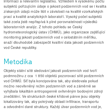
informací a relevantní legislativu. Vzhledem k vysokému počtu
subjektů pořizujícím údaje o jakosti podzemních vod se i kvalita
získaných údajů může lišit v závislosti na kvalitě vzorkařských
prací a kvalitě analytických laboratoří. Vysoký počet subjektů
také zcela jistě nepřispívá k plné porovnatelnosti výsledků
laboratorních analýz. Z tohoto pohledu se Český
hydrometeorologický ústav (ČHMÚ), jako organizace zajišťující
monitoring jakosti podzemních vod v celostátním měřítku,
snaží dlouhodobě zabezpečit kvalitní data jakosti podzemních
vod České republiky.
Metodika
Objekty státní sítě sledování jakosti podzemních vod tvoří
podmnožinu z cca 1 850 objektů pozorovací sítě podzemních
vod ČHMÚ. Síť byla koncipována tak, aby sledovala pokud
možno neovlivněný režim podzemních vod a záměrně se
vyhýbala lokalitám antropogenně ovlivněným bodovými zdroji
znečištění. Ve strukturách české křídové pánve jsou objekty
lokalizovány tak, aby pokrývaly oblasti infiltrace, transportu
a odvodnění dané struktury. Každý útvar podzemních vod je,