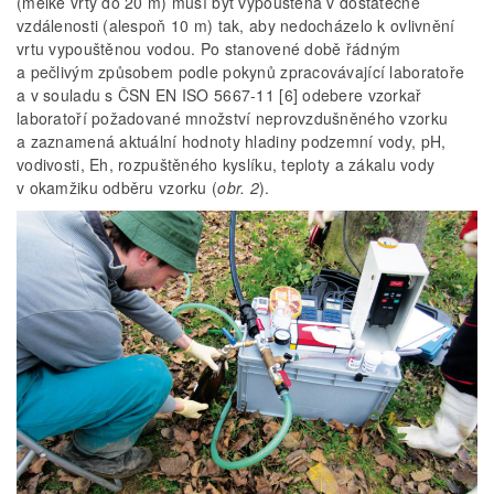
(mělké vrty do 20 m) musí být vypouštěna v dostatečné
vzdálenosti (alespoň 10 m) tak, aby nedocházelo k ovlivnění
vrtu vypouštěnou vodou. Po stanovené době řádným
a pečlivým způsobem podle pokynů zpracovávající laboratoře
a v souladu s ČSN EN ISO 5667-11 [6] odebere vzorkař
laboratoří požadované množství neprovzdušněného vzorku
a zaznamená aktuální hodnoty hladiny podzemní vody, pH,
vodivosti, Eh, rozpuštěného kyslíku, teploty a zákalu vody
v okamžiku odběru vzorku (
obr. 2
).