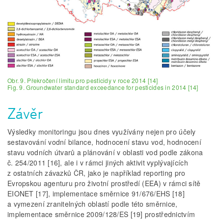
Obr. 9. Překročení limitu pro pesticidy v roce 2014 [14]
Fig. 9. Groundwater standard exceedance for pesticides in 2014 [14]
Závěr
Výsledky monitoringu jsou dnes využívány nejen pro účely
sestavování vodní bilance, hodnocení stavu vod, hodnocení
stavu vodních útvarů a plánování v oblasti vod podle zákona
č. 254/2011 [16], ale i v rámci jiných aktivit vyplývajících
z ostatních závazků ČR, jako je například reporting pro
Evropskou agenturu pro životní prostředí (EEA) v rámci sítě
EIONET [17], implementace směrnice 91/676/EHS [18]
a vymezení zranitelných oblastí podle této směrnice,
implementace směrnice 2009/128/ES [19] prostřednictvím