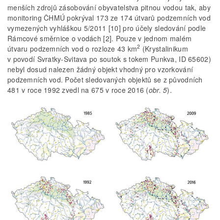
menších zdrojů zásobování obyvatelstva pitnou vodou tak, aby
monitoring ČHMÚ pokrýval 173 ze 174 útvarů podzemních vod
vymezených vyhláškou 5/2011 [10] pro účely sledování podle
Rámcové směrnice o vodách [2]. Pouze v jednom malém
2
útvaru podzemních vod o rozloze 43 km
(Krystalinikum
v povodí Svratky-Svitava po soutok s tokem Punkva, ID 65602)
nebyl dosud nalezen žádný objekt vhodný pro vzorkování
podzemních vod. Počet sledovaných objektů se z původních
481 v roce 1992 zvedl na 675 v roce 2016 (
obr. 5
).