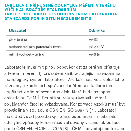
TABULKA 1. PŘÍPUSTNÉ ODCHYLKY MĚŘENÍ V TERÉNU
VŮČI KALIBRAČNÍM STANDARDŮM
TABLE 1. TOLERABLE DEVIATIONS FROM CALIBRATION
STANDARDS FOR IN SITU MEASUREMENTS
Laboratoře musí mít plnou odpovědnost za terénní přístroje
a terénní měření, tj. provádění kalibrací a jejich navázání na
metrologický systém laboratoře. Vzorkař musí vést doložitelné
záznamy o kontrolách správnosti měření a o kalibracích
například v přístrojových denících, které bude schopen
dokladovat ČHMÚ. Denní kontrola správnosti měření
používaných čidel je vyžadována. Konzervace vzorků musí být
prováděna v souladu s ČSN EN ISO 5667-3 [7]. Laboratoř
musí dodržovat požadavky normy, popř. musí mít laboratoř
odchylné způsoby konzervace validovány v rámci akreditace
podle ČSN EN ISO/IEC 17025 [8]. ČHMÚ požaduje nefixované