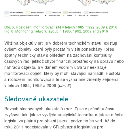
Obr. 6. Rozložení monitorovací sítě v letech 1985, 1992, 2009 a 2016
Fig. 6. Monitoring network layout in 1985, 1992, 2009 and 2016
Většina objektů v síti je v dobrém technickém stavu, existují
ovšem objekty, které byly prozatím v síti ponechány i přes
špatný technický stav s ohledem na zachování kontinuity
časových řad, jelikož chybí finanční prostředky na opravu nebo
náhradu objektů, a v daném vodním útvaru neexistuje
monitorovací objekt, který by mohl stávající nahradit. Hustota
a rozložení monitorovací sítě se významně změnily zejména
v letech 1985, 1992 a 2009 (
obr. 6
).
Sledované ukazatele
Rozsah sledovaných ukazatelů (
obr. 7
) se v průběhu času
zvyšoval tak, jak se vyvíjela analytická technika a jak se měnila
legislativa platná pro oblast jakosti podzemních vod. Až do
roku 2011 neexistovala v ČR závazná legislativa pro