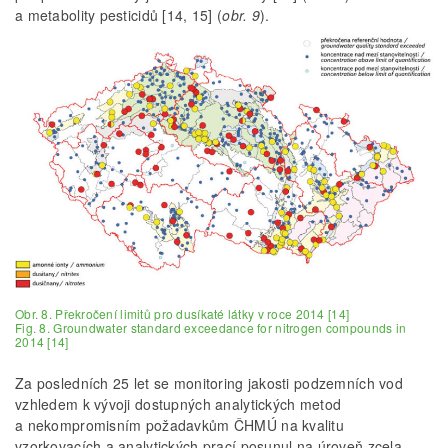
a metabolity pesticidů [14, 15] (
obr. 9
).
Obr. 8. Překročení limitů pro dusíkaté látky v roce 2014 [14]
Fig. 8. Groundwater standard exceedance for nitrogen compounds in
2014 [14]
Za posledních 25 let se monitoring jakosti podzemních vod
vzhledem k vývoji dostupných analytických metod
a nekompromisním požadavkům ČHMÚ na kvalitu
vzorkovacích a analytických prací posunul na úroveň zcela