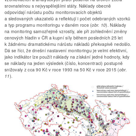
srovnatelnou s nejvyspělejšími státy. Náklady obecně
odpovídají nárůstu počtu monitorovacích objektů
a sledovaných ukazatelů a reflektují i počet odebraných vzorků
a typ programu monitoringu v daném roce (
obr. 10
). Náklady
na monitoring samozřejmě vzrostly, ale při zohlednění změny
cenových hladin v ČR a kupní síly během posledních 25 let
k žádnému dramatickému nárůstu nákladů překvapivě nedošlo.
Dá se říci, že dnešní nastavení monitoringu je velmi efektivní,
jako indikátor lze použít náklady na získání jedné hodnoty, kdy
se náklady na jeden výsledek (číslo, koncentraci) postupně
snižovaly z cca 90 Kč v roce 1993 na 50 Kč v roce 2015 (
obr.
11
).