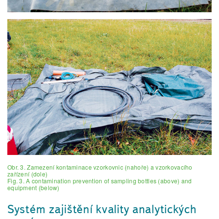
Obr. 3. Zamezení kontaminace vzorkovnic (nahoře) a vzorkovacího
zařízení (dole)
Fig. 3. A contamination prevention of sampling bottles (above) and
equipment (below)
Systém zajištění kvality analytických