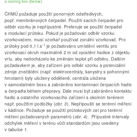
a cooling box (below)
ČHMÚ požaduje použití ponorných odstředivých,
popř. membránových čerpadel. Použití sacích čerpadel pro
odběr vzorku je nepřípustné. Preferuje se použití čerpadel
s modulací průtoku. Pokud je požadován odběr vzorku
vzorkovačem, musí vzorkař používat zonální vzorkovač. Pro
-1
průtoky pod 0,1 l.s
je požadováno umístění ventilu pro
vzorkovací okruh maximálně 2 m od vyústění hadice z objektu
vrtu, aby nedocházelo ke změnám teplot při odběru. Dalším
požadavkem je, aby zařízení pro odběr vzorku a potenciální
zdroje znečištění (např. elektrocentrály, kanystry s pohonnými
hmotami) byly uloženy odděleně, centrála uložena
v samostatném boxu a zabráněno kontaminaci čerpacích hadic
a čerpadla během přepravy. Dále musí být zabráněno kontaktu
hadic a ostatního vzorkovacího zařízení s okolním terénem
např. použitím podložky (
obr. 3
). Nepřipouští se terénní měření
v kádince. Požaduje se použití průtokových cel pro terénní
měření požadovaných parametrů (
obr. 4
). Přípustné intervaly
odchylek měření v terénu vůči standardům jsou uvedeny
v
tabulce 1
.