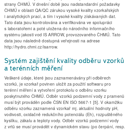
strany ČHMÚ. V dnešní době jsou nadstandardní požadavky
ČHMÚ v oblasti QA/QC zárukou vysoké kvality vzorkařských
i analytických prací, a tím i vysoké kvality získávaných dat.
Tato data jsou kontrolována a verifikována ve spolupráci
s laboratořemi a poté uložena do národního informačního
systému jakosti vod IS ARROW, provozovaného ČHMÚ. Tato
data jsou následně dostupná veřejnosti na adrese
http://hydro.chmi.cz/isarrow.
Systém zajištění kvality odběru vzorků
a terénních měření
Veškeré údaje, které jsou zaznamenávány při odběrech
vzorků, je vzorkař povinen uložit za použití softwaru pro
terénní měření a vytvoření protokolu o odběru vzorku
poskytnutého ČHMÚ. Odběr vzorků podzemní vody z pramenů
musí být prováděn podle ČSN EN ISO 5667-1 [5]. V okamžiku
odběru vzorku zaznamená vzorkař mj. aktuální hodnoty pH,
vodivosti, oxidačně redukčního potenciálu (Eh), rozpuštěného
kyslíku, zákalu a teploty vody. Odběr vzorků podzemní vody
z vrtů se musí provádět v dynamickém stavu (po čerpání, resp.