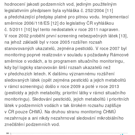
hodnocení jakosti podzemních vod, jediným použitelným
legislativním předpisem byla vyhláška č. 252/2004 [11]
a předcházející předpisy platné pro pitnou vodu. Implementací
směrnice 2006/118/ES [12] do legislativy ČR vyhláškou
č. 5/2011 [10] byl tento nedostatek v roce 2011 napraven.
V roce 2002 proběhl první screening nebezpečných látek [13],
na jehož základě byl v roce 2005 rozšířen rozsah
stanovovaných ukazatelů, zejména pesticidů. V roce 2007 byl
monitoring poprvé realizován v souladu s požadavky Rámcové
směrnice o vodách, a to programem situačního monitoringu,
kdy byl logicky stanovován širší rozsah ukazatelů než
v předchozích letech. K dalšímu významnému rozšíření
sledovaných látek (opět zejména pesticidů a jejich metabolitů
v rámci screeningu) došlo v roce 2009 a poté v roce 2013
(pesticidy a jejich metabolity, prioritní látky v rámci situačního
monitoringu). Sledování pesticidů, jejich metabolitů i prioritních
látek v podzemních vodách v tak širokém rozsahu zajišťuje
v ČR pouze ČHMÚ. Na druhou stranu monitoring ČHMÚ
nezahrnuje a ani nikdy nezahrnoval sledování mikrobiálního
znečištění podzemních vod.