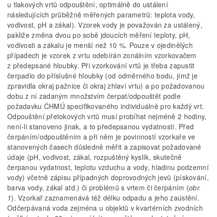
u tlakových vrtů odpouštění, optimálně do ustálení
následujících průběžně měřených parametrů: teplota vody,
vodivost, pH a zákal). Vzorek vody je považován za ustálený,
pakliže změna dvou po sobě jdoucích měření teploty, pH,
vodivosti a zákalu je menší než 10 %. Pouze v ojedinělých
případech je vzorek z vrtu odebírán zonálním vzorkovačem
z předepsané hloubky. Při vzorkování vrtů je třeba zapustit
čerpadlo do příslušné hloubky (od odměrného bodu, jímž je
zpravidla okraj pažnice či okraj zhlaví vrtu) a po požadovanou
dobu z ní zadaným množstvím čerpat/odpouštět podle
požadavku ČHMÚ specifikovaného individuálně pro každý vrt.
Odpouštění přetokových vrtů musí probíhat nejméně 2 hodiny,
není-li stanoveno jinak, a to předepsanou vydatností. Před
čerpáním/odpouštěním a při něm je povinností vzorkaře ve
stanovených časech důsledně měřit a zapisovat požadované
údaje (pH, vodivost, zákal, rozpuštěný kyslík, skutečně
čerpanou vydatnost, teplotu vzduchu a vody, hladinu podzemní
vody) včetně zápisu případných doprovodných jevů (pískování,
barva vody, zákal atd.) či problémů s vrtem či čerpáním (
obr.
1
). Vzorkař zaznamenává též délku odpadu a jeho zaústění.
Odčerpávaná voda zejména u objektů v kvartérních zvodních