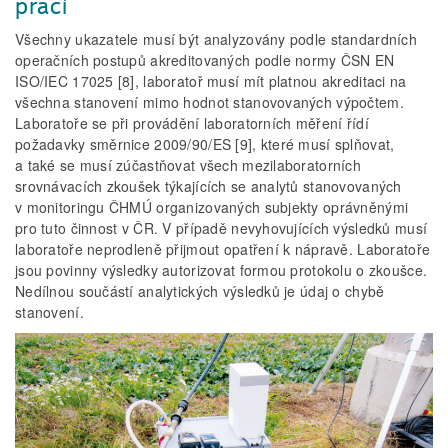
prací
Všechny ukazatele musí být analyzovány podle standardních
operačních postupů akreditovaných podle normy ČSN EN
ISO/IEC 17025 [8], laboratoř musí mít platnou akreditaci na
všechna stanovení mimo hodnot stanovovaných výpočtem.
Laboratoře se při provádění laboratorních měření řídí
požadavky směrnice 2009/90/ES [9], které musí splňovat,
a také se musí zúčastňovat všech mezilaboratorních
srovnávacích zkoušek týkajících se analytů stanovovaných
v monitoringu ČHMÚ organizovaných subjekty oprávněnými
pro tuto činnost v ČR. V případě nevyhovujících výsledků musí
laboratoře neprodleně přijmout opatření k nápravě. Laboratoře
jsou povinny výsledky autorizovat formou protokolu o zkoušce.
Nedílnou součástí analytických výsledků je údaj o chybě
stanovení.