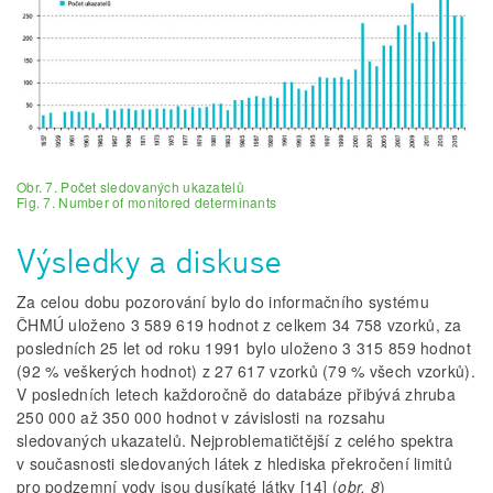
Obr. 7. Počet sledovaných ukazatelů
Fig. 7. Number of monitored determinants
Výsledky a diskuse
Za celou dobu pozorování bylo do informačního systému
ČHMÚ uloženo 3 589 619 hodnot z celkem 34 758 vzorků, za
posledních 25 let od roku 1991 bylo uloženo 3 315 859 hodnot
(92 % veškerých hodnot) z 27 617 vzorků (79 % všech vzorků).
V posledních letech každoročně do databáze přibývá zhruba
250 000 až 350 000 hodnot v závislosti na rozsahu
sledovaných ukazatelů. Nejproblematičtější z celého spektra
v současnosti sledovaných látek z hlediska překročení limitů
pro podzemní vody jsou dusíkaté látky [14] (
obr. 8
)