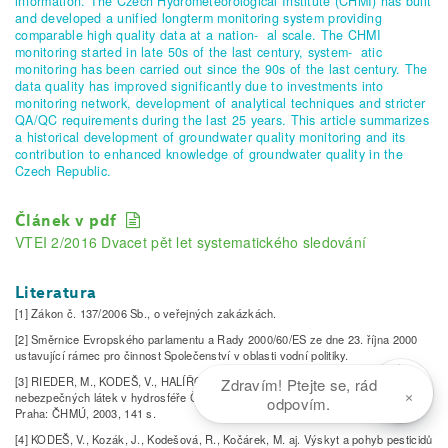
information. The Czech Hydrometeorological Institute (CHMI) has built
and developed a unified longterm monitoring system providing
comparable high quality data at a nation- al scale. The CHMI
monitoring started in late 50s of the last century, system- atic
monitoring has been carried out since the 90s of the last century. The
data quality has improved significantly due to investments into
monitoring network, development of analytical techniques and stricter
QA/QC requirements during the last 25 years. This article summarizes
a historical development of groundwater quality monitoring and its
contribution to enhanced knowledge of groundwater quality in the
Czech Republic.
Článek v pdf
VTEI 2/2016 Dvacet pět let systematického sledování
Literatura
[1] Zákon č. 137/2006 Sb., o veřejných zakázkách.
[2] Směrnice Evropského parlamentu a Rady 2000/60/ES ze dne 23. října 2000
ustavující rámec pro činnost Společenství v oblasti vodní politiky.
[3] RIEDER, M., KODEŠ, V., HALÍŘOVÁ, J., HYPR, D. aj. Výskyt a pohyb
Zdravím! Ptejte se, rád
×
nebezpečných látek v hydrosféře ČR. Závěrečná zpráva projektu VaV/650/3/00,
odpovím.
Praha: ČHMÚ, 2003, 141 s.
[4] KODEŠ, V., Kozák, J., Kodešová, R., Kočárek, M. aj. Výskyt a pohyb pesticidů