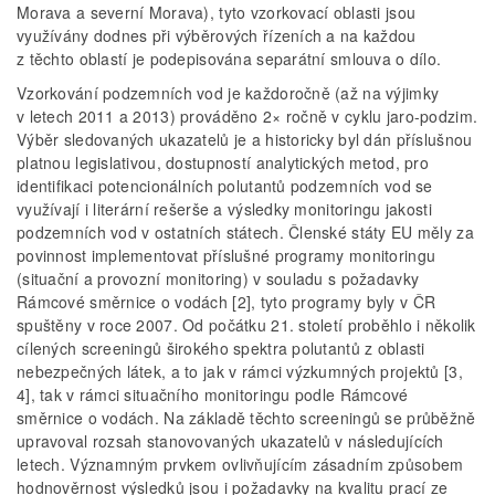
Morava a severní Morava), tyto vzorkovací oblasti jsou
využívány dodnes při výběrových řízeních a na každou
z těchto oblastí je podepisována separátní smlouva o dílo.
Vzorkování podzemních vod je každoročně (až na výjimky
v letech 2011 a 2013) prováděno 2× ročně v cyklu jaro-podzim.
Výběr sledovaných ukazatelů je a historicky byl dán příslušnou
platnou legislativou, dostupností analytických metod, pro
identifikaci potencionálních polutantů podzemních vod se
využívají i literární rešerše a výsledky monitoringu jakosti
podzemních vod v ostatních státech. Členské státy EU měly za
povinnost implementovat příslušné programy monitoringu
(situační a provozní monitoring) v souladu s požadavky
Rámcové směrnice o vodách [2], tyto programy byly v ČR
spuštěny v roce 2007. Od počátku 21. století proběhlo i několik
cílených screeningů širokého spektra polutantů z oblasti
nebezpečných látek, a to jak v rámci výzkumných projektů [3,
4], tak v rámci situačního monitoringu podle Rámcové
směrnice o vodách. Na základě těchto screeningů se průběžně
upravoval rozsah stanovovaných ukazatelů v následujících
letech. Významným prvkem ovlivňujícím zásadním způsobem
hodnověrnost výsledků jsou i požadavky na kvalitu prací ze