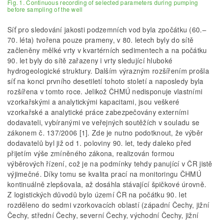
Fig. 1. Continuous recording of selected parameters during pumping
before sampling of the well
Síť pro sledování jakosti podzemních vod byla zpočátku (60.–
70. léta) tvořena pouze prameny, v 80. letech byly do sítě
začleněny mělké vrty v kvartérních sedimentech a na počátku
90. let byly do sítě zařazeny i vrty sledující hluboké
hydrogeologické struktury. Dalším výrazným rozšířením prošla
síť na konci prvního desetiletí tohoto století a naposledy byla
rozšířena v tomto roce. Jelikož ČHMÚ nedisponuje vlastními
vzorkařskými a analytickými kapacitami, jsou veškeré
vzorkařské a analytické práce zabezpečovány externími
dodavateli, vybíranými ve veřejných soutěžích v souladu se
zákonem č. 137/2006 [1]. Zde je nutno podotknout, že výběr
dodavatelů byl již od 1. poloviny 90. let, tedy daleko před
přijetím výše zmíněného zákona, realizován formou
výběrových řízení, což je na podmínky tehdy panující v ČR jistě
výjimečné. Díky tomu se kvalita prací na monitoringu ČHMÚ
kontinuálně zlepšovala, až dosáhla stávající špičkové úrovně.
Z logistických důvodů bylo území ČR na počátku 90. let
rozděleno do sedmi vzorkovacích oblastí (západní Čechy, jižní
Čechy, střední Čechy, severní Čechy, východní Čechy, jižní