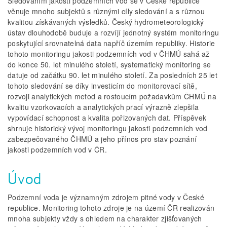
Sledováním jakosti podzemních vod se v České republice
věnuje mnoho subjektů s různými cíly sledování a s různou
kvalitou získávaných výsledků. Český hydrometeorologický
ústav dlouhodobě buduje a rozvíjí jednotný systém monitoringu
poskytující srovnatelná data napříč územím republiky. Historie
tohoto monitoringu jakosti podzemních vod v ČHMÚ sahá až
do konce 50. let minulého století, systematický monitoring se
datuje od začátku 90. let minulého století. Za posledních 25 let
tohoto sledování se díky investicím do monitorovací sítě,
rozvoji analytických metod a rostoucím požadavkům ČHMÚ na
kvalitu vzorkovacích a analytických prací výrazně zlepšila
vypovídací schopnost a kvalita pořizovaných dat. Příspěvek
shrnuje historický vývoj monitoringu jakosti podzemních vod
zabezpečovaného ČHMÚ a jeho přínos pro stav poznání
jakosti podzemních vod v ČR.
Úvod
Podzemní voda je významným zdrojem pitné vody v České
republice. Monitoring tohoto zdroje je na území ČR realizován
mnoha subjekty vždy s ohledem na charakter zjišťovaných