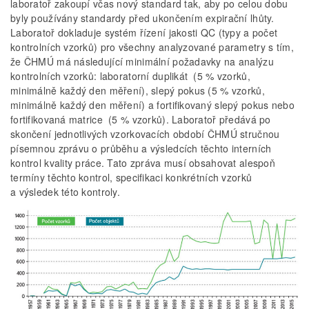
laboratoř zakoupí včas nový standard tak, aby po celou dobu
byly používány standardy před ukončením expirační lhůty.
Laboratoř dokladuje systém řízení jakosti QC (typy a počet
kontrolních vzorků) pro všechny analyzované parametry s tím,
že ČHMÚ má následující minimální požadavky na analýzu
kontrolních vzorků: laboratorní duplikát (5 % vzorků,
minimálně každý den měření), slepý pokus (5 % vzorků,
minimálně každý den měření) a fortifikovaný slepý pokus nebo
fortifikovaná matrice (5 % vzorků). Laboratoř předává po
skončení jednotlivých vzorkovacích období ČHMÚ stručnou
písemnou zprávu o průběhu a výsledcích těchto interních
kontrol kvality práce. Tato zpráva musí obsahovat alespoň
termíny těchto kontrol, specifikaci konkrétních vzorků
a výsledek této kontroly.