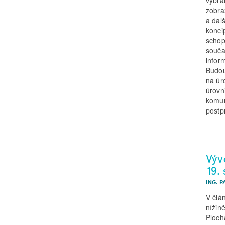
zobra
a dal
konci
schop
souča
infor
Budou
na úr
úrovn
komun
postp
Výv
19.
ING. P
V člá
nížin
Ploch