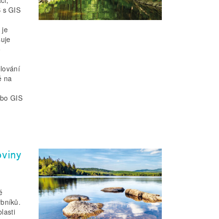
 s GIS
 je
uje
o
lování
é na
ebo GIS
oviny
é
ybníků.
lasti