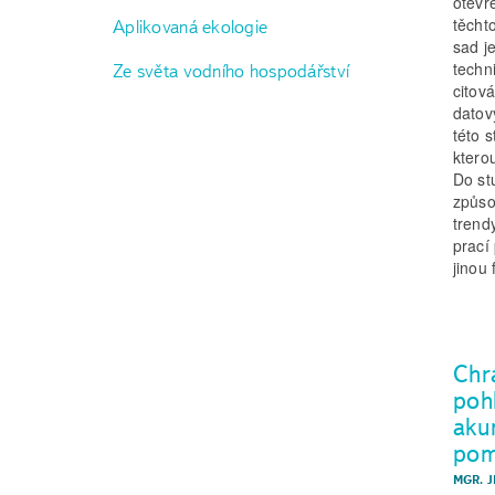
otevř
těcht
Aplikovaná ekologie
sad j
techn
Ze světa vodního hospodářství
citov
datov
této 
ktero
Do st
způso
trend
prací
jinou
Chr
poh
aku
pom
MGR. J