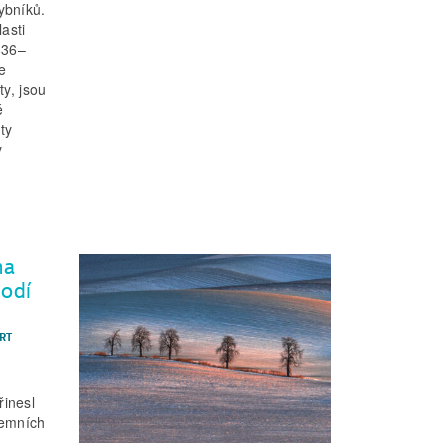
ybníků.
asti
836–
e
ty, jsou
é
ty
y
na
vodí
RT
z
inesl
zemních