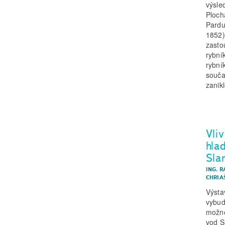
výsle
Ploch
Pardu
1852)
zasto
rybní
rybník
souča
zanik
Vli
hla
Sla
ING. 
CHRIA
Výsta
vybud
možno
vod S