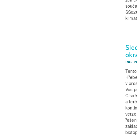
souča
SS020
klimat
Sle
okr
ING. P
Tento
Hřebe
v pro
Ves p
Císař
a ter
konti
verze
řešen
zákla
bioto