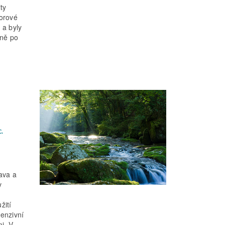
ty
orové
 a byly
dně po
C.
tava a
v
žití
tenzivní
i. V