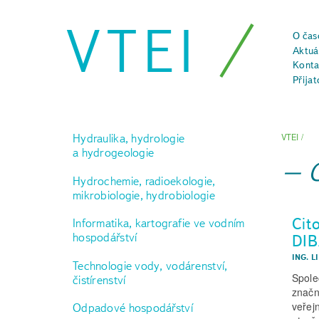
VTEI
O čas
Aktuál
Konta
Přijat
Hydraulika, hydrologie
VTEI
/
a hydrogeologie
Hydrochemie, radioekologie,
mikrobiologie, hydrobiologie
Cit
Informatika, kartografie ve vodním
hospodářství
DIB
ING. L
Technologie vody, vodárenství,
Spole
čistírenství
značn
veřej
Odpadové hospodářství