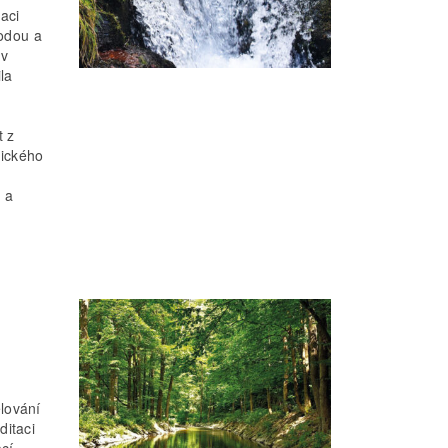
aci
vodou a
 v
la
t z
gického
 a
lování
itaci
cí,