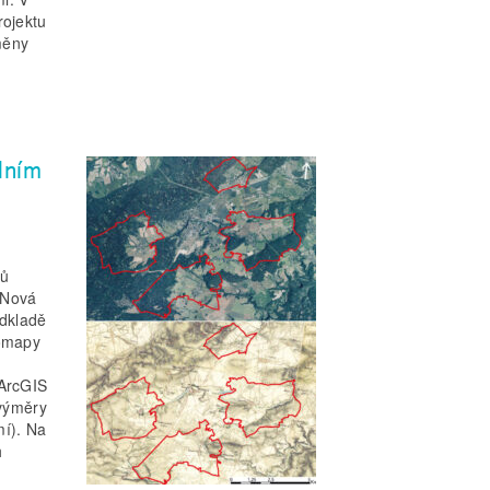
rojektu
měny
dním
ků
a Nová
odkladě
tomapy
 ArcGIS
 výměry
í). Na
h