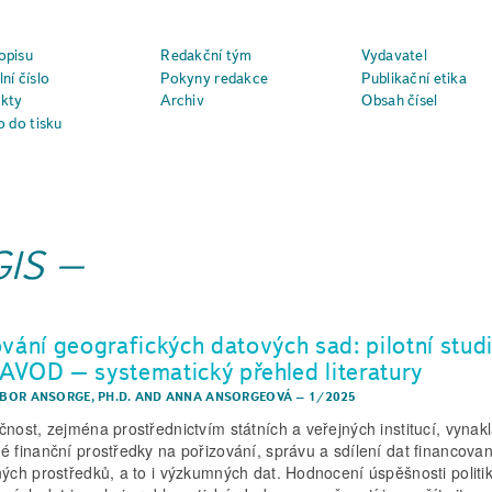
opisu
Redakční tým
Vydavatel
ní číslo
Pokyny redakce
Publikační etika
kty
Archiv
Obsah čísel
o do tisku
GIS
ování geografických datových sad: pilotní stud
AVOD – systematický přehled literatury
IBOR ANSORGE, PH.D.
AND
ANNA ANSORGEOVÁ
–
1/2025
čnost, zejména prostřednictvím státních a veřejných institucí, vynak
é finanční prostředky na pořizování, správu a sdílení dat financova
ných prostředků, a to i výzkumných dat. Hodnocení úspěšnosti politi