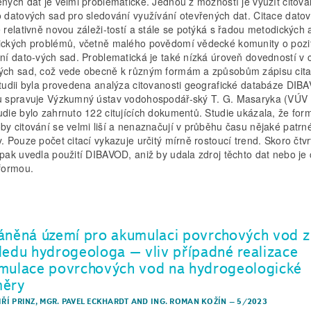
ených dat je velmi problematické. Jednou z možností je využít citova
o datových sad pro sledování využívání otevřených dat. Citace dato
e relativně novou záleži-tostí a stále se potýká s řadou metodických 
ických problémů, včetně malého povědomí vědecké komunity o pozi
ání dato-vých sad. Problematická je také nízká úroveň dovedností v c
ých sad, což vede obecně k různým formám a způsobům zápisu cita
studii byla provedena analýza citovanosti geografické databáze DIB
u spravuje Výzkumný ústav vodohospodář-ský T. G. Masaryka (VÚV
udie bylo zahrnuto 122 citujících dokumentů. Studie ukázala, že for
by citování se velmi liší a nenaznačují v průběhu času nějaké patrn
y. Pouze počet citací vykazuje určitý mírně rostoucí trend. Skoro čtvr
 pak uvedla použití DIBAVOD, aniž by udala zdroj těchto dat nebo je 
 formou.
áněná území pro akumulaci povrchových vod z
ledu hydrogeologa – vliv případné realizace
mulace povrchových vod na hydrogeologické
ěry
IŘÍ PRINZ
,
MGR. PAVEL ECKHARDT
AND
ING. ROMAN KOŽÍN
–
5/2023