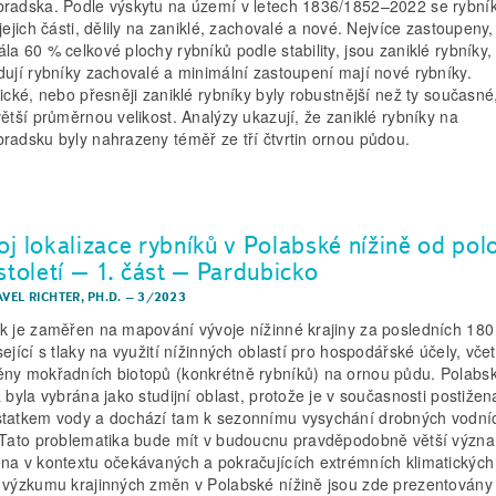
radska. Podle výskytu na území v letech 1836/1852–2022 se rybník
jejich části, dělily na zaniklé, zachovalé a nové. Nejvíce zastoupeny,
la 60 % celkové plochy rybníků podle stability, jsou zaniklé rybníky,
dují rybníky zachovalé a minimální zastoupení mají nové rybníky.
rické, nebo přesněji zaniklé rybníky byly robustnější než ty současné
větší průměrnou velikost. Analýzy ukazují, že zaniklé rybníky na
radsku byly nahrazeny téměř ze tří čtvrtin ornou půdou.
oj lokalizace rybníků v Polabské nížině od pol
století – 1. část – Pardubicko
AVEL RICHTER, PH.D.
–
3/2023
k je zaměřen na mapování vývoje nížinné krajiny za posledních 180 
sející s tlaky na využití nížinných oblastí pro hospodářské účely, vče
ny mokřadních biotopů (konkrétně rybníků) na ornou půdu. Polabs
a byla vybrána jako studijní oblast, protože je v současnosti postižen
tatkem vody a dochází tam k sezonnímu vysychání drobných vodní
 Tato problematika bude mít v budoucnu pravděpodobně větší význ
na v kontextu očekávaných a pokračujících extrémních klimatických 
 výzkumu krajinných změn v Polabské nížině jsou zde prezentovány