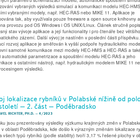
zování vybraných výsledků simulací a komunikaci modelu HEC-HMS
šími vybranými modely, např. HEC-RAS nebo MIKE 11. Aplikace je
pována tak, aby využívala pouze freeware a open source knihovny a
na provozu pod OS Windows i OS UNIX/Linux. Článek stručně popis
sný stav vývoje aplikace a její funkcionality i pro čtenáře bez většíh
matického zázemí. Další vývoj je nastíněn v poslední části příspěvku.
cí rozvoj aplikace je směřován k vyšší podpoře hydraulického mode
ovni samotné komunikace mezi modely HEC-HMS a HEC-RAS a tak
i automatické parametrizace a spouštění modelu HEC-RAS a jeho
ikace s ostatními nástroji, např. hydraulickým modelem MIKE 11 n
rocesingem výsledků.
oj lokalizace rybníků v Polabské nížině od pol
 století – 2. část – Poděbradsko
AVEL RICHTER, PH.D.
–
4/2023
nku jsou prezentovány výsledky výzkumu krajinných změn v Polabsk
ě v oblasti Poděbradska, kde došlo k výrazným změnám lokalizace r
a všech typů rybníků (podle stability) tvoří 3,17 % řešené plochy v ob