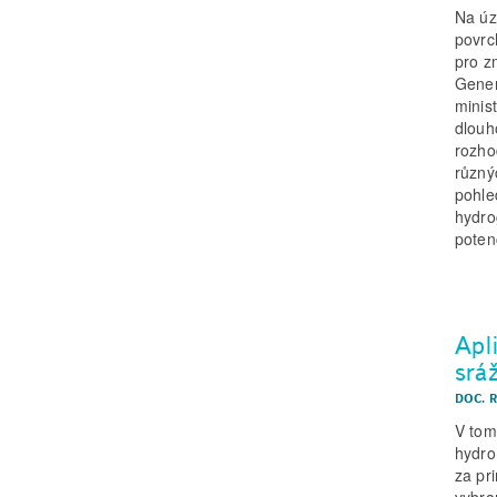
Na úz
povrc
pro z
Gener
minis
dlouh
rozho
různý
pohle
hydro
poten
Apl
srá
DOC. 
V tom
hydro
za pr
vybra