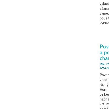
vybud
zázna
vymez
použi
vybud
Pov
a p
char
ING. P
VÁCLA
Povod
vhodn
různý
Horní
celke
nachá
kraji
zeměd