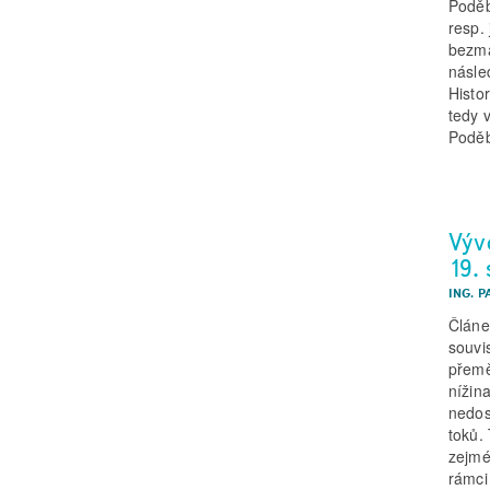
Poděb
resp. 
bezmá
násle
Histo
tedy 
Poděb
Výv
19. 
ING. P
Článe
souvi
přemě
nížin
nedos
toků.
zejmé
rámci