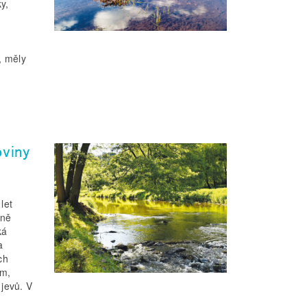
y,
, měly
oviny
let
tně
ká
a
ch
am,
jevů. V