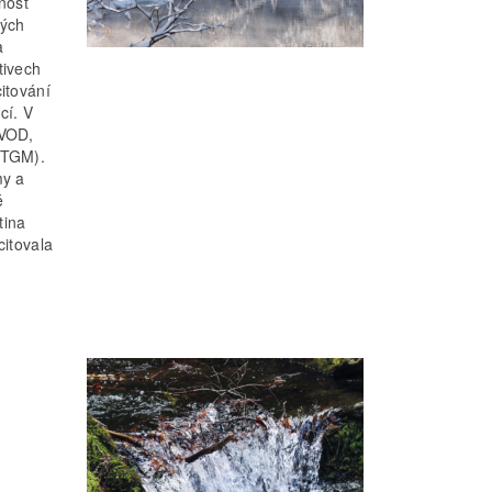
nost
vých
a
tivech
itování
cí. V
AVOD,
 TGM).
my a
é
tina
citovala