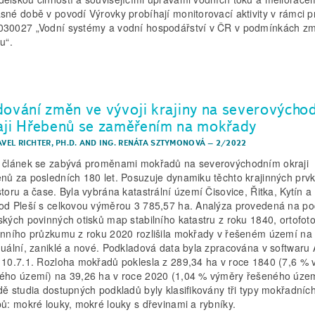
sné době v povodí Výrovky probíhají monitorovací aktivity v rámci p
30027 „Vodní systémy a vodní hospodářství v ČR v podmínkách z
u“.
dování změn ve vývoji krajiny na severovýcho
aji Hřebenů se zaměřením na mokřady
AVEL RICHTER, PH.D.
AND
ING. RENÁTA SZTYMONOVÁ
–
2/2022
 článek se zabývá proměnami mokřadů na severovýchodním okraji
nů za posledních 180 let. Posuzuje dynamiku těchto krajinných prv
storu a čase. Byla vybrána katastrální území Čisovice, Řitka, Kytín 
od Pleší s celkovou výměrou 3 785,57 ha. Analýza provedená na p
ských povinných otisků map stabilního katastru z roku 1840, ortofo
énního průzkumu z roku 2020 rozlišila mokřady v řešeném území na
nuální, zaniklé a nové. Podkladová data byla zpracována v softwaru
 10.7.1. Rozloha mokřadů poklesla z 289,34 ha v roce 1840 (7,6 %
ého území) na 39,26 ha v roce 2020 (1,04 % výměry řešeného územ
dě studia dostupných podkladů byly klasifikovány tři typy mokřadníc
pů: mokré louky, mokré louky s dřevinami a rybníky.