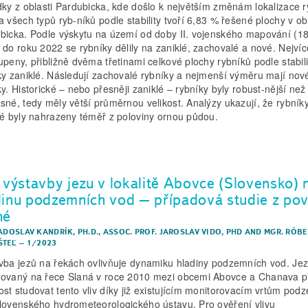
dky z oblasti Pardubicka, kde došlo k největším změnám lokalizace r
a všech typů ryb-níků podle stability tvoří 6,83 % řešené plochy v obl
bicka. Podle výskytu na území od doby II. vojenského mapování (1
 do roku 2022 se rybníky dělily na zaniklé, zachovalé a nové. Nejvíc
upeny, přibližně dvěma třetinami celkové plochy rybníků podle stabili
ky zaniklé. Následují zachovalé rybníky a nejmenší výměru mají nov
y. Historické – nebo přesněji zaniklé – rybníky byly robust-nější než 
sné, tedy měly větší průměrnou velikost. Analýzy ukazují, že rybník
lé byly nahrazeny téměř z poloviny ornou půdou.
v výstavby jezu v lokalitě Abovce (Slovensko) 
dinu podzemních vod – případová studie z po
né
RADOSLAV KANDRÍK, PH.D.
,
ASSOC. PROF. JAROSLAV VIDO, PHD
AND
MGR. RÓBE
ŠTEĽ
–
1/2023
vba jezů na řekách ovlivňuje dynamiku hladiny podzemních vod. Je
ovaný na řece Slaná v roce 2010 mezi obcemi Abovce a Chanava př
st studovat tento vliv díky již existujícím monitorovacím vrtům pod
lovenského hydrometeorologického ústavu. Pro ověření vlivu