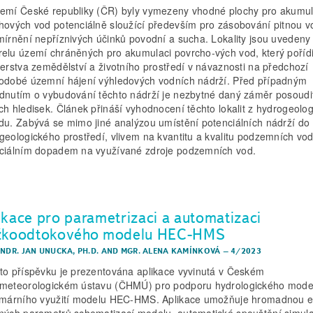
emí České republiky (ČR) byly vymezeny vhodné plochy pro akumul
hových vod potenciálně sloužící především pro zásobování pitnou 
mírnění nepříznivých účinků povodní a sucha. Lokality jsou uvedeny
elu území chráněných pro akumulaci povrcho-vých vod, který pořídi
terstva zemědělství a životního prostředí v návaznosti na předchozí
odobé územní hájení výhledových vodních nádrží. Před případným
dnutím o vybudování těchto nádrží je nezbytné daný záměr posoudi
ch hledisek. Článek přináší vyhodnocení těchto lokalit z hydrogeolo
du. Zabývá se mimo jiné analýzou umístění potenciálních nádrží do
geologického prostředí, vlivem na kvantitu a kvalitu podzemních vod
ciálním dopadem na využívané zdroje podzemních vod.
ikace pro parametrizaci a automatizaci
žkoodtokového modelu HEC-HMS
RNDR. JAN UNUCKA, PH.D.
AND
MGR. ALENA KAMÍNKOVÁ
–
4/2023
to příspěvku je prezentována aplikace vyvinutá v Českém
meteorologickém ústavu (ČHMÚ) pro podporu hydrologického mode
imárního využití modelu HEC-HMS. Aplikace umožňuje hromadnou ed
ných parametrů schematizací modelu, automatické spouštění simula