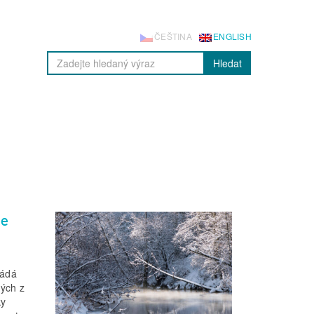
ČEŠTINA
ENGLISH
Hledat
ie
ládá
ných z
ky