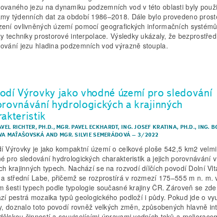
ovaného jezu na dynamiku podzemních vod v této oblasti byly použi
my týdenních dat za období 1986–2018. Dále bylo provedeno prost
ení ovlivněných území pomocí geografických informačních systémů
ty techniky prostorové interpolace. Výsledky ukázaly, že bezprostře
ování jezu hladina podzemních vod výrazně stoupla.
odí Výrovky jako vhodné území pro sledování
orovnávání hydrologických a krajinných
akteristik
AVEL RICHTER, PH.D.
,
MGR. PAVEL ECKHARDT
,
ING. JOSEF KRATINA, PH.D.
,
ING. B
VA MAŤAŠOVSKÁ
AND
MGR. SILVIE SEMERÁDOVÁ
–
3/2022
í Výrovky je jako kompaktní území o celkové ploše 542,5 km2 velmi
é pro sledování hydrologických charakteristik a jejich porovnávání v
ch krajinných typech. Nachází se na rozvodí dílčích povodí Dolní Vl
 a střední Labe, přičemž se rozprostírá v rozmezí 175–555 m n. m. 
m šesti typech podle typologie současné krajiny ČR. Zároveň se zde
zí pestrá mozaika typů geologického podloží i půdy. Pokud jde o vyu
ny, doznalo toto povodí rovněž velkých změn, způsobených hlavně in
ělskou činností a souvisejícími úpravami vodních toků a melioracem